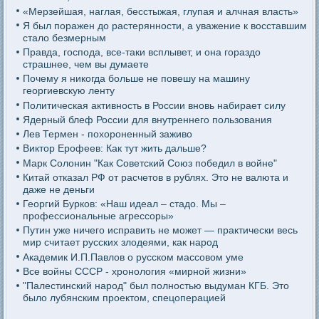
«Мерзейшая, наглая, бесстыжая, глупая и алчная власть»
Я был поражен до растерянности, а уважение к восставшим
стало безмерным
Правда, господа, все-таки всплывет, и она гораздо
страшнее, чем вы думаете
Почему я никогда больше не повешу на машину
георгиевскую ленту
Политическая активность в России вновь набирает силу
Ядерный блеф России для внутреннего пользования
Лев Термен - похороненный заживо
Виктор Ерофеев: Как тут жить дальше?
Марк Солонин "Как Советский Союз победил в войне"
Китай отказал РФ от расчетов в рублях. Это не валюта и
даже не деньги
Георгий Бурков: «Наш идеал – стадо. Мы –
профессиональные агрессоры»
Путин уже ничего исправить не может — практически весь
мир считает русских злодеями, как народ
Академик И.П.Павлов о русском массовом уме
Все войны СССР - хронология «мирной жизни»
"Палестинский народ" был полностью выдуман КГБ. Это
было лубянским проектом, спецоперацией