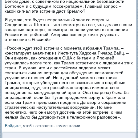
Белом доме, с советником по национальной безопасности
Болтоном и с будущим госсекретарем. Главный вопрос –
какой сигнал эта встреча даст Кремлю?
Я думаю, это будет неправильный знак со стороны
Соединенных Штатов – что несмотря на все, что делают наши
западные партнеры, несмотря на наши усилия в отношении
России и ее действий, Америка все еще хочет улучшать
отношения с Россией».
«Россия ждет этой встречи с момента избрания Трампа, –
констатирует аналитик из Института Хадсона Ричард Вайц. –
Они видели, как отношения США с Китаем и Японией
улучшились после того, как Трамп встретился с лидерами этих
стран. Я думаю, что и с российским лидером может
состояться личная встреча для обсуждения возможностей
улучшения отношений. Но в данный момент советники
Трампа, которые убеждают его не ввязываться в подобные
инициативы, ждут, что российская сторона изменит свое
поведение на международной арене. Она (встреча) была бы
оправданной, если бы Путин предложил вернуть Крым или
если бы Трамп предложил продлить Договор о сокращении
стратегических наступательных вооружений. Но мне
непонятно, чего они могут достичь на этой встрече, о чем
нельзя было бы договориться в телефонном разговоре».
Войдите
, чтобы оставлять комментарии