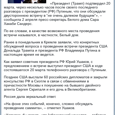
«Президент (Трамп) подтвердил 20
марта, через несколько часов после своего последнего
разговора с президентом (РФ) Путиным, что они обсуждали
двустороннюю встречу в “не очень далеком будущем”», –
сообщила 2 апреля пресс-секретарь Белого дома Сара
Хакаби Сандерс.
По ее словам, в качестве возможного места проведения
встречи назывался, в частности, Белый дом.
Ранее в понедельник в Кремле заявили, что конкретных
обсуждений вопроса о проведении встречи президента США
Дональда Трампа и президента РФ Владимира Путина в
настоящее время не ведется.
Как заявил советник президента РФ Юрий Ушаков, с
предложением о встрече выступил президент США в ходе
состоявшегося 20 марта телефонного разговора с Путиным.
Позднее США выслали 60 российских дипломатов и закрыли
консульство РФ в Сиэтле в связи с обвинениями в
причастности Москвы к покушению на бывшего двойного
агента Сергея Скрипаля и его дочь в Великобритании.
Россия дала зеркальный ответ.
«На фоне этих событий, конечно, сложно обсуждать
проведение саммита», – отметил Ушаков.