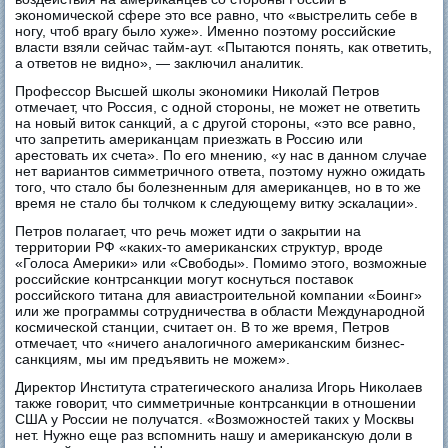
экономической сфере это все равно, что «выстрелить себе в
ногу, чтоб врагу было хуже». Именно поэтому российские
власти взяли сейчас тайм-аут. «Пытаются понять, как ответить,
а ответов не видно», — заключил аналитик.
Профессор Высшей школы экономики Николай Петров
отмечает, что Россия, с одной стороны, не может не ответить
на новый виток санкций, а с другой стороны, «это все равно,
что запретить американцам приезжать в Россию или
арестовать их счета». По его мнению, «у нас в данном случае
нет вариантов симметричного ответа, поэтому нужно ожидать
того, что стало бы болезненным для американцев, но в то же
время не стало бы толчком к следующему витку эскалации».
Петров полагает, что речь может идти о закрытии на
территории РФ «каких-то американских структур, вроде
«Голоса Америки» или «Свободы». Помимо этого, возможные
российские контрсанкции могут коснуться поставок
российского титана для авиастроительной компании «Боинг»
или же программы сотрудничества в области Международной
космической станции, считает он. В то же время, Петров
отмечает, что «ничего аналогичного американским бизнес-
санкциям, мы им предъявить не можем».
Директор Института стратегического анализа Игорь Николаев
также говорит, что симметричные контрсанкции в отношении
США у России не получатся. «Возможностей таких у Москвы
нет. Нужно еще раз вспомнить нашу и американскую доли в