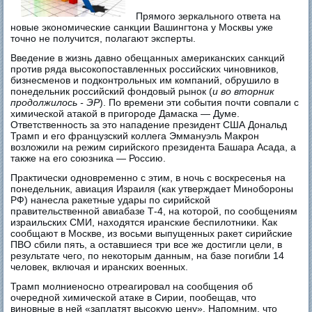
Прямого зеркального ответа на
новые экономические санкции Вашингтона у Москвы уже
точно не получится, полагают эксперты.
Введение в жизнь давно обещанных американских санкций
против ряда высокопоставленных российских чиновников,
бизнесменов и подконтрольных им компаний, обрушило в
понедельник российский фондовый рынок (
и во вторник
продолжилось - ЭР
). По времени эти события почти совпали с
химической атакой в пригороде Дамаска — Думе.
Ответственность за это нападение президент США Дональд
Трамп и его французский коллега Эммануэль Макрон
возложили на режим сирийского президента Башара Асада, а
также на его союзника — Россию.
Практически одновременно с этим, в ночь с воскресенья на
понедельник, авиация Израиля (как утверждает Минобороны
РФ) нанесла ракетные удары по сирийской
правительственной авиабазе Т-4, на которой, по сообщениям
израильских СМИ, находятся иранские беспилотники. Как
сообщают в Москве, из восьми выпущенных ракет сирийские
ПВО сбили пять, а оставшиеся три все же достигли цели, в
результате чего, по некоторым данным, на базе погибли 14
человек, включая и иранских военных.
Трамп молниеносно отреагировал на сообщения об
очередной химической атаке в Сирии, пообещав, что
виновные в ней «заплатят высокую цену». Напомним, что