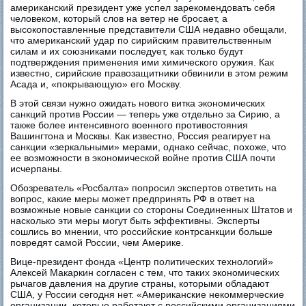
американский президент уже успел зарекомендовать себя
человеком, который слов на ветер не бросает, а
высокопоставленные представители США недавно обещали,
что американский удар по сирийским правительственным
силам и их союзниками последует, как только будут
подтверждения применения ими химического оружия. Как
известно, сирийские правозащитники обвинили в этом режим
Асада и, «покрывающую» его Москву.
В этой связи нужно ожидать нового витка экономических
санкций против России — теперь уже отдельно за Сирию, а
также более интенсивного военного противостояния
Вашингтона и Москвы. Как известно, Россия реагирует на
санкции «зеркальными» мерами, однако сейчас, похоже, что
ее возможности в экономической войне против США почти
исчерпаны.
Обозреватель «Росбалта» попросил экспертов ответить на
вопрос, какие меры может предпринять РФ в ответ на
возможные новые санкции со стороны Соединенных Штатов и
насколько эти меры могут быть эффективны. Эксперты
сошлись во мнении, что российские контрсанкции больше
повредят самой России, чем Америке.
Вице-президент фонда «Центр политических технологий»
Алексей Макаркин согласен с тем, что таких экономических
рычагов давления на другие страны, которыми обладают
США, у России сегодня нет. «Американские некоммерческие
организации, которые работают с российскими организациями