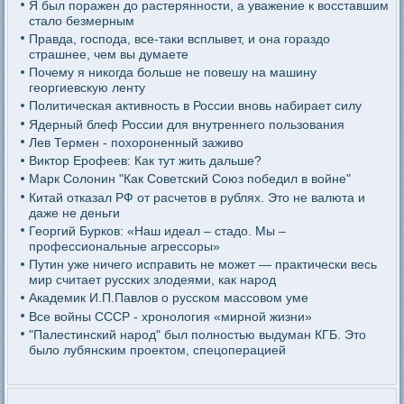
Я был поражен до растерянности, а уважение к восставшим
стало безмерным
Правда, господа, все-таки всплывет, и она гораздо
страшнее, чем вы думаете
Почему я никогда больше не повешу на машину
георгиевскую ленту
Политическая активность в России вновь набирает силу
Ядерный блеф России для внутреннего пользования
Лев Термен - похороненный заживо
Виктор Ерофеев: Как тут жить дальше?
Марк Солонин "Как Советский Союз победил в войне"
Китай отказал РФ от расчетов в рублях. Это не валюта и
даже не деньги
Георгий Бурков: «Наш идеал – стадо. Мы –
профессиональные агрессоры»
Путин уже ничего исправить не может — практически весь
мир считает русских злодеями, как народ
Академик И.П.Павлов о русском массовом уме
Все войны СССР - хронология «мирной жизни»
"Палестинский народ" был полностью выдуман КГБ. Это
было лубянским проектом, спецоперацией