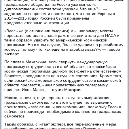
гражданского общества, из России уже выгнали,
дипломатический состав тоже урезали. Что еще?», —
задается он вопросом и напоминает, что против Европы в
2014—2015 годах Россией были применены
продовольственные контрсанкции.
«Здесь же (в отношении Америки) мы, например, можем
перестать поставлять наши ракетные двигатели для НАСА и
таким образом ударить по американской космической
программе. Но в этом случае, больше ударим по российскому
космосу, потому что, как еще нам зарабатывать?», — говорит
эксперт.
По словам Макаркина, если свернуть международную
программу сотрудничества в этой области, то «российская
космическая программа целиком повиснет на отечественном
бюджете, находящемся не в лучшем состоянии». Кроме того,
если российско-американское сотрудничество в космической
области прервется, «нам приветственную телеграмму
пришлет Илон Маск», — шутит Макаркин.
Можно, конечно, еще перестать закупать американские
гражданские самолеты, но в этом случае, по выражению
политолога, «взвоют наши авиакомпании», поскольку Россия
сейчас не производит необходимого количества гражданских
самолетов.
Таким образом, считает эксперт, все перечисленные меры
воздействия на американцев со стороны России в