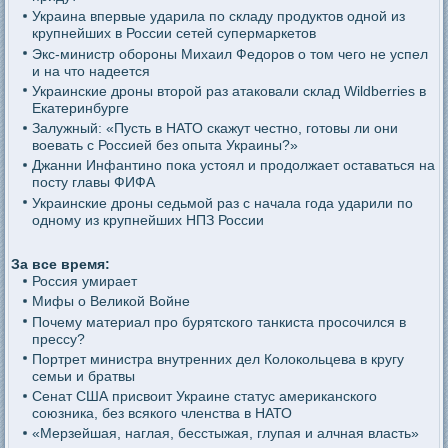
Украина впервые ударила по складу продуктов одной из
крупнейших в России сетей супермаркетов
Экс-министр обороны Михаил Федоров о том чего не успел
и на что надеется
Украинские дроны второй раз атаковали склад Wildberries в
Екатеринбурге
Залужный: «Пусть в НАТО скажут честно, готовы ли они
воевать с Россией без опыта Украины?»
Джанни Инфантино пока устоял и продолжает оставаться на
посту главы ФИФА
Украинские дроны седьмой раз с начала года ударили по
одному из крупнейших НПЗ России
За все время:
Россия умирает
Мифы о Великой Войне
Почему материал про бурятского танкиста просочился в
прессу?
Портрет министра внутренних дел Колокольцева в кругу
семьи и братвы
Сенат США присвоит Украине статус американского
союзника, без всякого членства в НАТО
«Мерзейшая, наглая, бесстыжая, глупая и алчная власть»