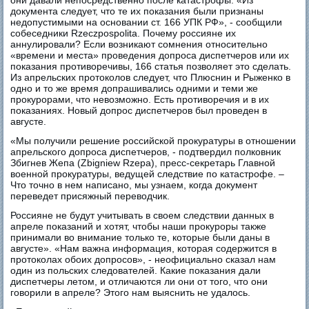
документа следует, что те их показания были признаны
недопустимыми на основании ст. 166 УПК РФ», - сообщили
собеседники Rzeczpospolita. Почему россияне их
аннулировали? Если возникают сомнения относительно
«времени и места» проведения допроса диспетчеров или их
показания противоречивы, 166 статья позволяет это сделать.
Из апрельских протоколов следует, что Плюснин и Рыженко в
одно и то же время допрашивались одними и теми же
прокурорами, что невозможно. Есть противоречия и в их
показаниях. Новый допрос диспетчеров был проведен в
августе.
«Мы получили решение российской прокуратуры в отношении
апрельского допроса диспетчеров, - подтвердил полковник
Збигнев Жепа (Zbigniew Rzepa), пресс-секретарь Главной
военной прокуратуры, ведущей следствие по катастрофе. –
Что точно в нем написано, мы узнаем, когда документ
переведет присяжный переводчик.
Россияне не будут учитывать в своем следствии данных в
апреле показаний и хотят, чтобы наши прокуроры также
принимали во внимание только те, которые были даны в
августе». «Нам важна информация, которая содержится в
протоколах обоих допросов», - неофициально сказал нам
один из польских следователей. Какие показания дали
диспетчеры летом, и отличаются ли они от того, что они
говорили в апреле? Этого нам выяснить не удалось.