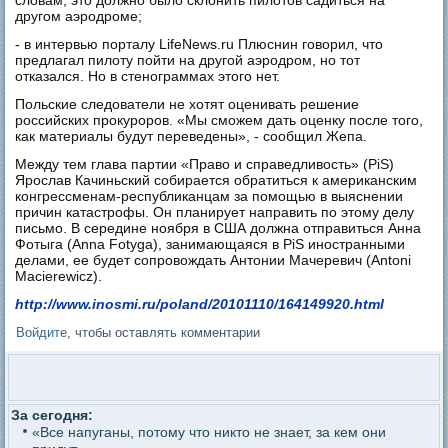
другом аэродроме;
- в интервью порталу LifeNews.ru Плюснин говорил, что
предлагал пилоту пойти на другой аэродром, но тот
отказался. Но в стенограммах этого нет.
Польские следователи не хотят оценивать решение
российских прокуроров. «Мы сможем дать оценку после того,
как материалы будут переведены», - сообщил Жепа.
Между тем глава партии «Право и справедливость» (PiS)
Ярослав Качиньский собирается обратиться к американским
конгрессменам-республиканцам за помощью в выяснении
причин катастрофы. Он планирует направить по этому делу
письмо. В середине ноября в США должна отправиться Анна
Фотыга (Anna Fotyga), занимающаяся в PiS иностранными
делами, ее будет сопровождать Антонии Мачеревич (Antoni
Macierewicz).
http://www.inosmi.ru/poland/20101110/164149920.html
Войдите
, чтобы оставлять комментарии
За сегодня:
«Все напуганы, потому что никто не знает, за кем они