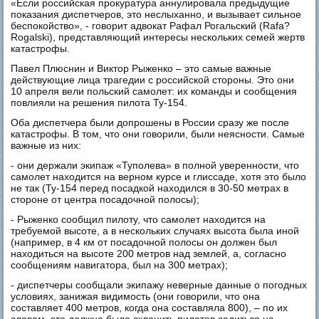
«Если российская прокуратура аннулировала предыдущие
показания диспетчеров, это неслыханно, и вызывает сильное
беспокойство», - говорит адвокат Рафал Рогальский (Rafa?
Rogalski), представляющий интересы нескольких семей жертв
катастрофы.
Павел Плюснин и Виктор Рыженко – это самые важные
действующие лица трагедии с российской стороны. Это они
10 апреля вели польский самолет: их команды и сообщения
повлияли на решения пилота Ту-154.
Оба диспетчера были допрошены в России сразу же после
катастрофы. В том, что они говорили, были неясности. Самые
важные из них:
- они держали экипаж «Туполева» в полной уверенности, что
самолет находится на верном курсе и глиссаде, хотя это было
не так (Ту-154 перед посадкой находился в 30-50 метрах в
стороне от центра посадочной полосы);
- Рыженко сообщил пилоту, что самолет находится на
требуемой высоте, а в нескольких случаях высота была иной
(например, в 4 км от посадочной полосы он должен был
находиться на высоте 200 метров над землей, а, согласно
сообщениям навигатора, был на 300 метрах);
- диспетчеры сообщали экипажу неверные данные о погодных
условиях, занижая видимость (они говорили, что она
составляет 400 метров, когда она составляла 800), – по их
словам, это должно было склонить пилотов садиться на