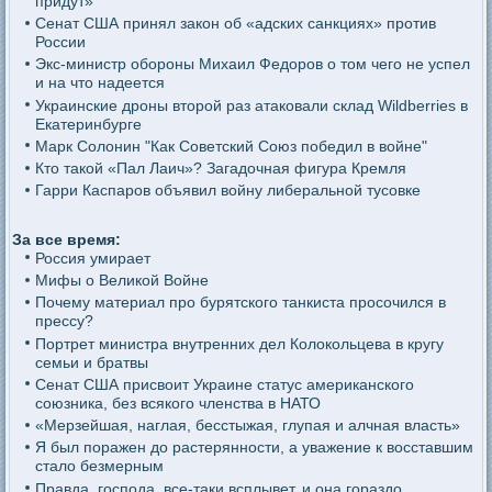
придут»
Сенат США принял закон об «адских санкциях» против
России
Экс-министр обороны Михаил Федоров о том чего не успел
и на что надеется
Украинские дроны второй раз атаковали склад Wildberries в
Екатеринбурге
Марк Солонин "Как Советский Союз победил в войне"
Кто такой «Пал Лаич»? Загадочная фигура Кремля
Гарри Каспаров объявил войну либеральной тусовке
За все время:
Россия умирает
Мифы о Великой Войне
Почему материал про бурятского танкиста просочился в
прессу?
Портрет министра внутренних дел Колокольцева в кругу
семьи и братвы
Сенат США присвоит Украине статус американского
союзника, без всякого членства в НАТО
«Мерзейшая, наглая, бесстыжая, глупая и алчная власть»
Я был поражен до растерянности, а уважение к восставшим
стало безмерным
Правда, господа, все-таки всплывет, и она гораздо