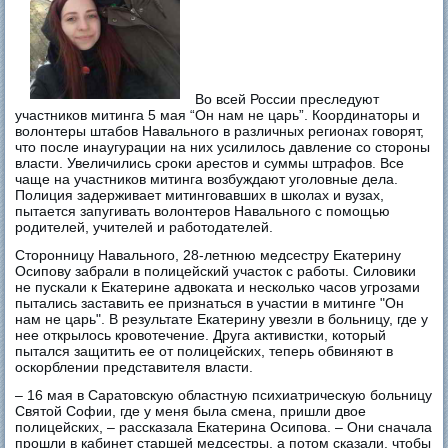
Во всей России преследуют
участников митинга 5 мая “Он нам не царь”. Координаторы и
волонтеры штабов Навального в различных регионах говорят,
что после инаугурации на них усилилось давление со стороны
власти. Увеличились сроки арестов и суммы штрафов. Все
чаще на участников митинга возбуждают уголовные дела.
Полиция задерживает митинговавших в школах и вузах,
пытается запугивать волонтеров Навального с помощью
родителей, учителей и работодателей.
Сторонницу Навального, 28-летнюю медсестру Екатерину
Осипову забрали в полицейский участок с работы. Силовики
не пускали к Екатерине адвоката и несколько часов угрозами
пытались заставить ее признаться в участии в митинге "Он
нам не царь". В результате Екатерину увезли в больницу, где у
нее открылось кровотечение. Друга активистки, который
пытался защитить ее от полицейских, теперь обвиняют в
оскорблении представителя власти.
– 16 мая в Саратовскую областную психиатрическую больницу
Святой Софии, где у меня была смена, пришли двое
полицейских, – рассказала Екатерина Осипова. – Они сначала
прошли в кабинет старшей медсестры, а потом сказали, чтобы