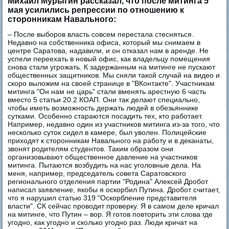
Михаил Мурыгин рассказал, что после митинга 5
мая усилились репрессии по отношению к
сторонникам Навального:
– ​После выборов власть совсем перестала стесняться.
Недавно на собственника офиса, который мы снимаем в
центре Саратова, надавили, и он отказал нам в аренде. Не
успели переехать в новый офис, как владельцу помещения
снова стали угрожать. К задержанным на митинге не пускают
общественных защитников. Мы сняли такой случай на видео и
скоро выложим на своей странице в "ВКонтакте". Участникам
митинга "Он нам не царь" стали вменять арестную 6 часть
вместо 5 статьи 20.2 КОАП. Они так делают специально,
чтобы иметь возможность держать людей в обезьяннике
сутками. Особенно стараются посадить тех, кто работает.
Например, недавно один из участников митинга из-за того, что
несколько суток сидел в камере, был уволен. Полицейские
приходят к сторонникам Навального на работу и в деканаты,
звонят родителям студентов. Таким образом они
организовывают общественное давление на участников
митинга. Пытаются возбудить на нас уголовные дела. На
меня, например, председатель совета Саратовского
регионального отделения партии "Родина" Алексей Дробот
написал заявление, якобы я оскорбил Путина. Дробот считает,
что я нарушил статью 319 "Оскорбление представителя
власти". СК сейчас проводит проверку. Я в самом деле кричал
на митинге, что Путин – вор. Я готов повторить эти слова где
угодно, как угодно и сколько угодно раз. Люди кричат на