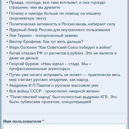
Правда, господа, все-таки всплывет, и она гораздо
страшнее, чем вы думаете
Почему я никогда больше не повешу на машину
георгиевскую ленту
Политическая активность в России вновь набирает силу
Ядерный блеф России для внутреннего пользования
Лев Термен - похороненный заживо
Виктор Ерофеев: Как тут жить дальше?
Марк Солонин "Как Советский Союз победил в войне"
Китай отказал РФ от расчетов в рублях. Это не валюта и
даже не деньги
Георгий Бурков: «Наш идеал – стадо. Мы –
профессиональные агрессоры»
Путин уже ничего исправить не может — практически весь
мир считает русских злодеями, как народ
Академик И.П.Павлов о русском массовом уме
Все войны СССР - хронология «мирной жизни»
"Палестинский народ" был полностью выдуман КГБ. Это
было лубянским проектом, спецоперацией
Имя пользователя
*