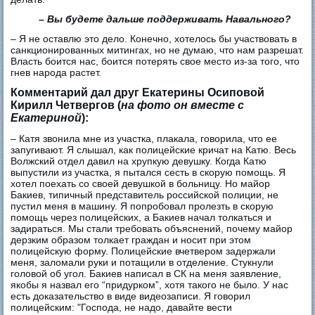
– ​Вы будете дальше поддерживать Навального?
– ​Я не оставлю это дело. Конечно, хотелось бы участвовать в
санкционированных митингах, но не думаю, что нам разрешат.
Власть боится нас, боится потерять свое место из-за того, что
гнев народа растет.
Комментарий дал друг Екатерины Осиповой
Кирилл Четвергов (
на фото он вместе с
Екатериной
):
– ​Катя звонила мне из участка, плакала, говорила, что ее
запугивают. Я слышал, как полицейские кричат на Катю. Весь
Волжский отдел давил на хрупкую девушку. Когда Катю
выпустили из участка, я пытался сесть в скорую помощь. Я
хотел поехать со своей девушкой в больницу. Но майор
Бакиев, типичный представитель российской полиции, не
пустил меня в машину. Я попробовал пролезть в скорую
помощь через полицейских, а Бакиев начал толкаться и
задираться. Мы стали требовать объяснений, почему майор
дерзким образом толкает граждан и носит при этом
полицейскую форму. Полицейские вчетвером задержали
меня, заломали руки и потащили в отделение. Стукнули
головой об угол. Бакиев написал в СК на меня заявление,
якобы я назвал его “придурком”, хотя такого не было. У нас
есть доказательство в виде видеозаписи. Я говорил
полицейским: "Господа, не надо, давайте вести