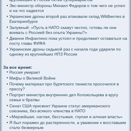
Экс-министр обороны Михаил Федоров о том чего не успел
и на что надеется
Украинские дроны второй раз атаковали склад Wildberries в
Екатеринбурге
Залужный: «Пусть в НАТО скажут честно, готовы ли они
воевать с Россией без опыта Украины?»
Джанни Инфантино пока устоял и продолжает оставаться на
посту главы ФИФА
Украинские дроны седьмой раз с начала года ударили по
одному из крупнейших НПЗ России
За все время:
Россия умирает
Мифы о Великой Войне
Почему материал про бурятского танкиста просочился в
прессу?
Портрет министра внутренних дел Колокольцева в кругу
семьи и братвы
Сенат США присвоит Украине статус американского
союзника, без всякого членства в НАТО
«Мерзейшая, наглая, бесстыжая, глупая и алчная власть»
Я был поражен до растерянности, а уважение к восставшим
стало безмерным