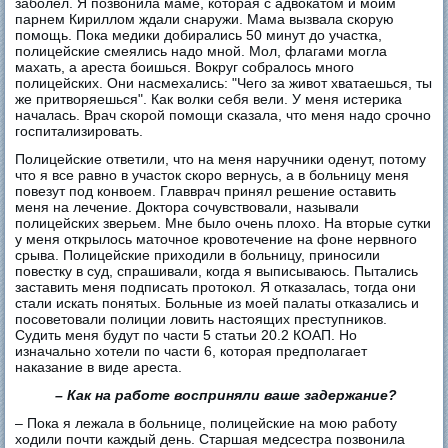
заболел. Я позвонила маме, которая с адвокатом и моим
парнем Кириллом ждали снаружи. Мама вызвала скорую
помощь. Пока медики добирались 50 минут до участка,
полицейские смеялись надо мной. Мол, флагами могла
махать, а ареста боишься. Вокруг собралось много
полицейских. Они насмехались: "Чего за живот хватаешься, ты
же притворяешься". Как волки себя вели. У меня истерика
началась. Врач скорой помощи сказала, что меня надо срочно
госпитализировать.
Полицейские ответили, что на меня наручники оденут, потому
что я все равно в участок скоро вернусь, а в больницу меня
повезут под конвоем. Главврач принял решение оставить
меня на лечение. Доктора сочувствовали, называли
полицейских зверьем. Мне было очень плохо. На вторые сутки
у меня открылось маточное кровотечение на фоне нервного
срыва. Полицейские приходили в больницу, приносили
повестку в суд, спрашивали, когда я выписываюсь. Пытались
заставить меня подписать протокол. Я отказалась, тогда они
стали искать понятых. Больные из моей палаты отказались и
посоветовали полиции ловить настоящих преступников.
Судить меня будут по части 5 статьи 20.2 КОАП. Но
изначально хотели по части 6, которая предполагает
наказание в виде ареста.
– ​Как на работе восприняли ваше задержание?
– ​Пока я лежала в больнице, полицейские на мою работу
ходили почти каждый день. Старшая медсестра позвонила