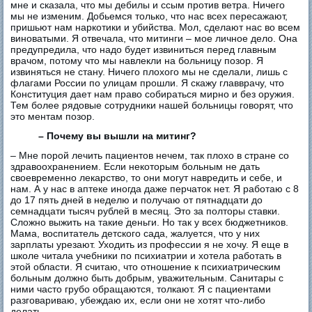
мне и сказала, что мы дебилы и ссым против ветра. Ничего
мы не изменим. Добьемся только, что нас всех пересажают,
пришьют нам наркотики и убийства. Мол, сделают нас во всем
виноватыми. Я отвечала, что митинги – ​мое личное дело. Она
предупредила, что надо будет извиниться перед главным
врачом, потому что мы навлекли на больницу позор. Я
извиняться не стану. Ничего плохого мы не сделали, лишь с
флагами России по улицам прошли. Я скажу главврачу, что
Конституция дает нам право собираться мирно и без оружия.
Тем более рядовые сотрудники нашей больницы говорят, что
это ментам позор.
– ​Почему вы вышли на митинг?
– ​Мне порой лечить пациентов нечем, так плохо в стране со
здравоохранением. Если некоторым больным не дать
своевременно лекарство, то они могут навредить и себе, и
нам. А у нас в аптеке иногда даже перчаток нет. Я работаю с 8
до 17 пять дней в неделю и получаю от пятнадцати до
семнадцати тысяч рублей в месяц. Это за полторы ставки.
Сложно выжить на такие деньги. Но так у всех бюджетников.
Мама, воспитатель детского сада, жалуется, что у них
зарплаты урезают. Уходить из профессии я не хочу. Я еще в
школе читала учебники по психиатрии и хотела работать в
этой области. Я считаю, что отношение к психиатрическим
больным должно быть добрым, уважительным. Санитары с
ними часто грубо обращаются, толкают. Я с пациентами
разговариваю, убеждаю их, если они не хотят что-либо
делать.