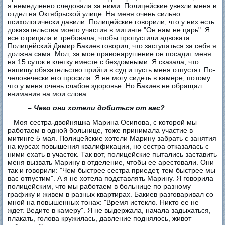
я немедленно следовала за ними. Полицейские увезли меня в
отдел на Октябрьской улице. На меня очень сильно
психологически давили. Полицейские говорили, что у них есть
доказательства моего участия в митинге "Он нам не царь". Я
все отрицала и требовала, чтобы пропустили адвоката.
Полицейский Дамир Бакиев говорил, что заступаться за себя я
должна сама. Мол, за мое правонарушение он посадит меня
на 15 суток в клетку вместе с бездомными. Я сказала, что
напишу обязательство прийти в суд и пусть меня отпустят. По-
человечески его просила. Я не могу сидеть в камере, потому
что у меня очень слабое здоровье. Но Бакиев не обращал
внимания на мои слова.
– Чего они хотели добиться от вас?
– ​Моя сестра-двойняшка Марина Осипова, с которой мы
работаем в одной больнице, тоже принимала участие в
митинге 5 мая. Полицейские хотели Марину забрать с занятия
на курсах повышения квалификации, но сестра отказалась с
ними ехать в участок. Так вот, полицейские пытались заставить
меня вызвать Марину в отделение, чтобы ее арестовали. Они
так и говорили: "Чем быстрее сестра приедет, тем быстрее мы
вас отпустим". А я не хотела подставлять Марину. Я говорила
полицейским, что мы работаем в больнице по разному
графику и живем в разных квартирах. Бакиев разговаривал со
мной на повышенных тонах: "Время истекло. Никто ее не
ждет. Ведите в камеру". Я не выдержала, начала задыхаться,
плакать, голова кружилась, давление поднялось, живот