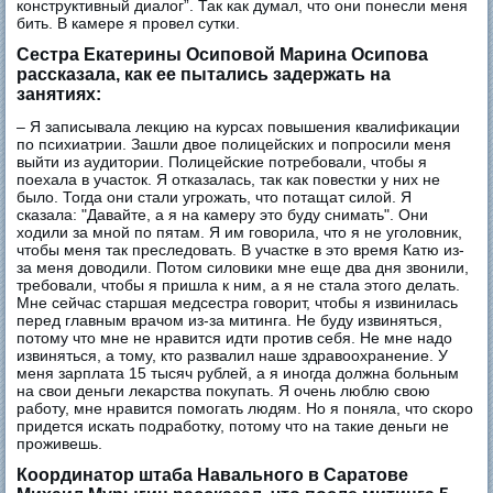
конструктивный диалог”. Так как думал, что они понесли меня
бить. В камере я провел сутки.
Сестра Екатерины Осиповой Марина Осипова
рассказала, как ее пытались задержать на
занятиях:
– ​Я записывала лекцию на курсах повышения квалификации
по психиатрии. Зашли двое полицейских и попросили меня
выйти из аудитории. Полицейские потребовали, чтобы я
поехала в участок. Я отказалась, так как повестки у них не
было. Тогда они стали угрожать, что потащат силой. Я
сказала: "Давайте, а я на камеру это буду снимать". Они
ходили за мной по пятам. Я им говорила, что я не уголовник,
чтобы меня так преследовать. В участке в это время Катю из-
за меня доводили. Потом силовики мне еще два дня звонили,
требовали, чтобы я пришла к ним, а я не стала этого делать.
Мне сейчас старшая медсестра говорит, чтобы я извинилась
перед главным врачом из-за митинга. Не буду извиняться,
потому что мне не нравится идти против себя. Не мне надо
извиняться, а тому, кто развалил наше здравоохранение. У
меня зарплата 15 тысяч рублей, а я иногда должна больным
на свои деньги лекарства покупать. Я очень люблю свою
работу, мне нравится помогать людям. Но я поняла, что скоро
придется искать подработку, потому что на такие деньги не
проживешь.
Координатор штаба Навального в Саратове