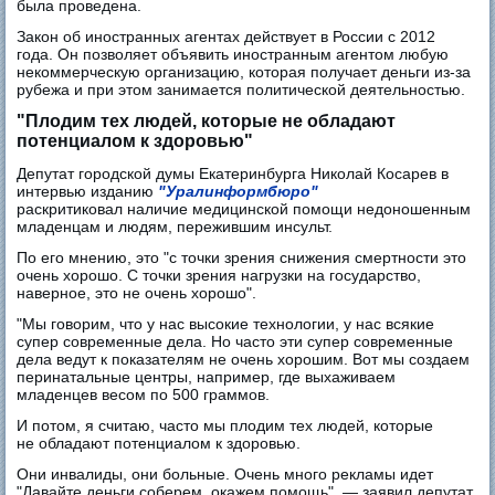
была проведена.
Закон об иностранных агентах действует в России с 2012
года. Он позволяет объявить иностранным агентом любую
некоммерческую организацию, которая получает деньги из-за
рубежа и при этом занимается политической деятельностью.
"Плодим тех людей, которые не обладают
потенциалом к здоровью"
Депутат городской думы Екатеринбурга Николай Косарев в
интервью изданию
"Уралинформбюро"
раскритиковал наличие медицинской помощи недоношенным
младенцам и людям, пережившим инсульт.
По его мнению, это "с точки зрения снижения смертности это
очень хорошо. С точки зрения нагрузки на государство,
наверное, это не очень хорошо".
"Мы говорим, что у нас высокие технологии, у нас всякие
супер современные дела. Но часто эти супер современные
дела ведут к показателям не очень хорошим. Вот мы создаем
перинатальные центры, например, где выхаживаем
младенцев весом по 500 граммов.
И потом, я считаю, часто мы плодим тех людей, которые
не обладают потенциалом к здоровью.
Они инвалиды, они больные. Очень много рекламы идет
"Давайте деньги соберем, окажем помощь", — заявил депутат.