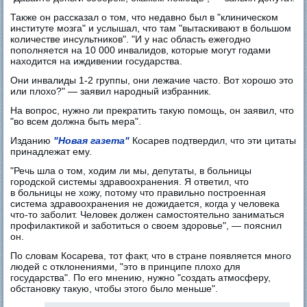
Также он рассказал о том, что недавно был в "клиническом
институте мозга" и услышал, что там "вытаскивают в большом
количестве инсультников". "И у нас область ежегодно
пополняется на 10 000 инвалидов, которые могут годами
находится на иждивении государства.
Они инвалиды 1-2 группы, они лежачие часто. Вот хорошо это
или плохо?" — заявил народный избранник.
На вопрос, нужно ли прекратить такую помощь, он заявил, что
"во всем должна быть мера".
Изданию
"Новая газета"
Косарев подтвердил, что эти цитаты
принадлежат ему.
"Речь шла о том, ходим ли мы, депутаты, в больницы
городской системы здравоохранения. Я ответил, что
в больницы не хожу, потому что правильно построенная
система здравоохранения не дожидается, когда у человека
что-то заболит. Человек должен самостоятельно заниматься
профилактикой и заботиться о своем здоровье", — пояснил
он.
По словам Косарева, тот факт, что в стране появляется много
людей с отклонениями, "это в принципе плохо для
государства". По его мнению, нужно "создать атмосферу,
обстановку такую, чтобы этого было меньше".