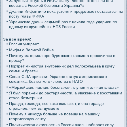
Залужный: «Пусть в НАТО скажут честно, готовы ли они
воевать с Россией без опыта Украины?»
Джанни Инфантино пока устоял и продолжает оставаться на
посту главы ФИФА
Украинские дроны седьмой раз с начала года ударили по
одному из крупнейших НПЗ России
За все время:
Россия умирает
Мифы о Великой Войне
Почему материал про бурятского танкиста просочился в
прессу?
Портрет министра внутренних дел Колокольцева в кругу
семьи и братвы
Сенат США присвоит Украине статус американского
союзника, без всякого членства в НАТО
«Мерзейшая, наглая, бесстыжая, глупая и алчная власть»
Я был поражен до растерянности, а уважение к восставшим
стало безмерным
Правда, господа, все-таки всплывет, и она гораздо
страшнее, чем вы думаете
Почему я никогда больше не повешу на машину
георгиевскую ленту
Политическая активность в России вновь набирает силу