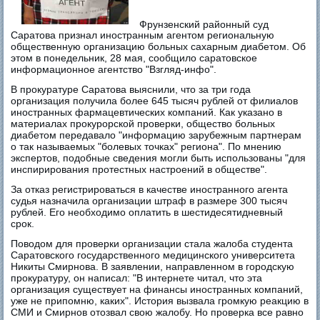
Фрунзенский районный суд
Саратова признал иностранным агентом региональную
общественную организацию больных сахарным диабетом. Об
этом в понедельник, 28 мая, сообщило саратовское
информационное агентство "Взгляд-инфо".
В прокуратуре Саратова выяснили, что за три года
организация получила более 645 тысяч рублей от филиалов
иностранных фармацевтических компаний. Как указано в
материалах прокурорской проверки, общество больных
диабетом передавало "информацию зарубежным партнерам
о так называемых "болевых точках" региона". По мнению
экспертов, подобные сведения могли быть использованы "для
инспирирования протестных настроений в обществе".
За отказ регистрироваться в качестве иностранного агента
судья назначила организации штраф в размере 300 тысяч
рублей. Его необходимо оплатить в шестидесятидневный
срок.
Поводом для проверки организации стала жалоба студента
Саратовского государственного медицинского университета
Никиты Смирнова. В заявлении, направленном в городскую
прокуратуру, он написал: "В интернете читал, что эта
организация существует на финансы иностранных компаний,
уже не припомню, каких". История вызвала громкую реакцию в
СМИ и Смирнов отозвал свою жалобу. Но проверка все равно