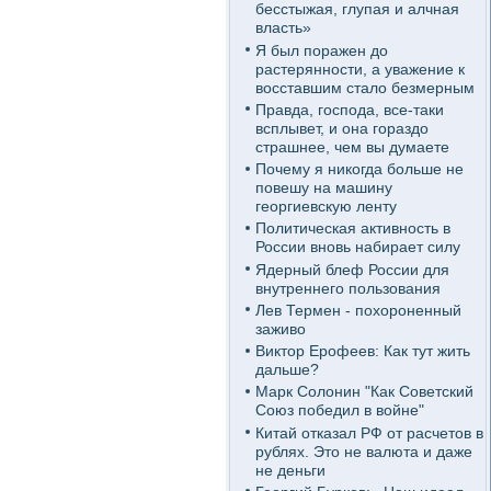
бесстыжая, глупая и алчная
власть»
Я был поражен до
растерянности, а уважение к
восставшим стало безмерным
Правда, господа, все-таки
всплывет, и она гораздо
страшнее, чем вы думаете
Почему я никогда больше не
повешу на машину
георгиевскую ленту
Политическая активность в
России вновь набирает силу
Ядерный блеф России для
внутреннего пользования
Лев Термен - похороненный
заживо
Виктор Ерофеев: Как тут жить
дальше?
Марк Солонин "Как Советский
Союз победил в войне"
Китай отказал РФ от расчетов в
рублях. Это не валюта и даже
не деньги