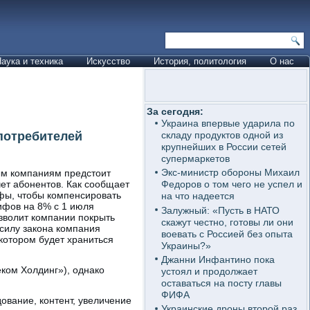
аука и техника
Искусство
История, политология
О нас
За сегодня:
Украина впервые ударила по
потребителей
складу продуктов одной из
крупнейших в России сетей
супермаркетов
Экс-министр обороны Михаил
ым компаниям предстоит
чет абонентов. Как сообщает
Федоров о том чего не успел и
фы, чтобы компенсировать
на что надеется
ифов на 8% с 1 июля
Залужный: «Пусть в НАТО
зволит компании покрыть
скажут честно, готовы ли они
 силу закона компания
воевать с Россией без опыта
котором будет храниться
Украины?»
Джанни Инфантино пока
ком Холдинг»), однако
устоял и продолжает
оставаться на посту главы
ФИФА
ование, контент, увеличение
Украинские дроны второй раз