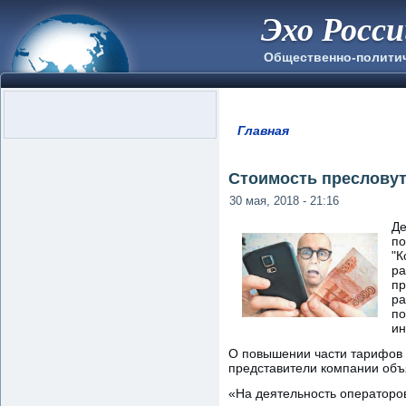
Эхо Росс
Общественно-полити
Главная
Вы здесь
Стоимость пресловут
30 мая, 2018 - 21:16
Де
по
"К
ра
пр
ра
по
ин
О повышении части тарифов 
представители компании объ
«На деятельность операторов