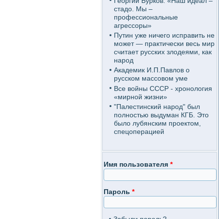
Георгий Бурков: «Наш идеал –
стадо. Мы –
профессиональные
агрессоры»
Путин уже ничего исправить не
может — практически весь мир
считает русских злодеями, как
народ
Академик И.П.Павлов о
русском массовом уме
Все войны СССР - хронология
«мирной жизни»
"Палестинский народ" был
полностью выдуман КГБ. Это
было лубянским проектом,
спецоперацией
Имя пользователя
*
Пароль
*