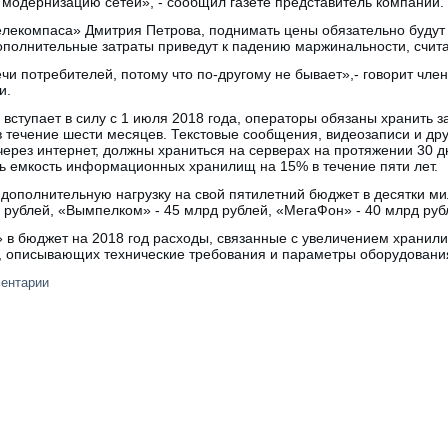
 модернизацию сетей», - сообщил газете представитель компании.
лекомпаса» Дмитрия Петрова, поднимать цены обязательно будут 
дополнительные затраты приведут к падению маржинальности, счита
чи потребителей, потому что по-другому не бывает»,- говорит чле
и.
 вступает в силу с 1 июля 2018 года, операторы обязаны хранить 
в течение шести месяцев. Текстовые сообщения, видеозаписи и д
ерез интернет, должны храниться на серверах на протяжении 30 д
ь емкость информационных хранилищ на 15% в течение пяти лет.
дополнительную нагрузку на свой пятилетний бюджет в десятки м
 рублей, «Вымпелком» - 45 млрд рублей, «МегаФон» - 40 млрд руб
 в бюджет на 2018 год расходы, связанные с увеличением хранили
, описывающих технические требования и параметры оборудовани
ментарии