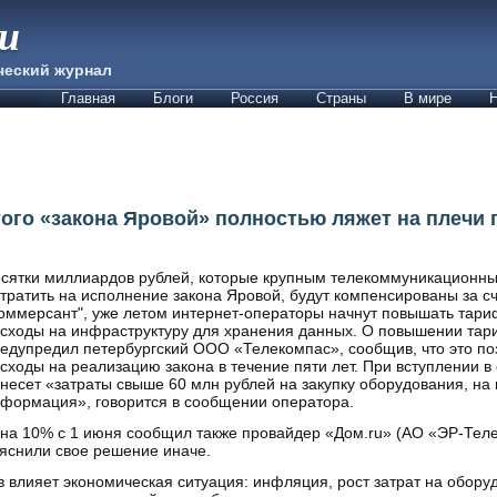
ии
ческий журнал
Главная
Блоги
Россия
Страны
В мире
Н
ого «закона Яровой» полностью ляжет на плечи 
сятки миллиардов рублей, которые крупным телекоммуникационн
тратить на исполнение закона Яровой, будут компенсированы за с
оммерсант", уже летом интернет-операторы начнут повышать тари
сходы на инфраструктуру для хранения данных. О повышении тар
едупредил петербургский ООО «Телекомпас», сообщив, что это по
сходы на реализацию закона в течение пяти лет. При вступлении в
несет «затраты свыше 60 млн рублей на закупку оборудования, на 
формация», говорится в сообщении оператора.
на 10% с 1 июня сообщил также провайдер «Дом.ru» (АО «ЭР-Теле
яснили свое решение иначе.
 влияет экономическая ситуация: инфляция, рост затрат на оборуд