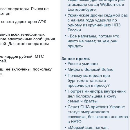
атаковали склад Wildberries в
все операторы. Рынок не
Екатеринбурге
ет он.
Украинские дроны седьмой раз
с начала года ударили по
н совета директоров АФК
одному из крупнейших НПЗ
России
записи всех телефонных
«Все напуганы, потому что
ругие электронные сообщения
никто не знает, за кем они
ней. Для этого операторы
придут»
иллиардов рублей. МТС
За все время:
лей.
Россия умирает
щ, не включены, поскольку
Мифы о Великой Войне
я.
Почему материал про
бурятского танкиста
просочился в прессу?
Портрет министра внутренних
дел Колокольцева в кругу
семьи и братвы
Сенат США присвоит Украине
статус американского
союзника, без всякого членства
в НАТО
«Мерзейшая, наглая,