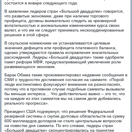
состоится в январе следующего года.
В заявлении лидеров стран «Большой двадцатки» говорится,
что развитые экономики, даже при наличии торгового
профицита, должны внимательно следить за чрезмерной
волатильностью и аномальными изменениями курса своих
валют, и что им не следует принимать нескоординированные
решения в этой сфере.
В сеульском коммюнике не устанавливаются целевые
значения дефицита или профицита платежного баланса,
однако утверждаются правила исправления значительных
расхождений. Лидеры «Большой двадцатки» также одобрили
пакет реформ МВФ, предусматривающий увеличение роли
развивающихся экономик.
Барак Обама также прокомментировал недавние сообщения в
СМИ о трудностях достижения согласия на саммите: «Порой
люди инстинктивно фокусируют внимание на разногласиях,
потому что в противном случае подобные саммиты вызывали
бы меньше интереса… Что действительно важно – это то, что
на каждом из этих саммитов мы на самом деле добивались
реального прогресса».
Президент США подчеркнул, что решение Федеральной
резервной системы о скупке долговых обязательств на сумму
600 миллиардов долларов не стало центральным вопросом
на повестке дня саммита. По его словам, лидеры стран
«Большой двадцатки» сконцентрировались на принятии