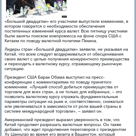
«Большой двадцатки» его участники выпустили коммюнике, в
котором говорится о необходимости обеспечения
постепенных изменений курса валют. Всю пятницу участники
были заняты поиском компромисса на фоне спора США с
Китаем по поводу валютной политики Пекина.
Лидеры стран «Большой двадцатки» заявили, не указывая на
Китай, что всем следует воздерживаться от обесценивания
своих валют с целью получения конкурентного преимущества
и переходить к валютному курсу, отражающему рыночную
ситуацию.
Президент США Барак Обама выступил на пресс-
конференции с комментариями по поводу принятого
коммюнике. «Лучший способ добиться преимущества от
торговли для всех стран, а не только для избранных, – это
позволить валютному курсу отражать фундаментальные
параметры ситуации на рыке и, соответственно, снижаться
или увеличиваться в зависимости от роли вашей страны в
системе международной торговли», – заявил он.
Американский президент выразил уверенность в том, что
Китай продолжит разрешать валютные вопросы. Он также
добавил, что ждет продолжения переговоров с президентом
Ху Цзиньтао во время его визита в Вашингтон, который