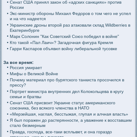
Сенат США принял закон об «адских санкциях» против
России
Экс-министр обороны Михаил Федоров о том чего не успел
и на что надеется
Украинские дроны второй раз атаковали склад Wildberries в
Екатеринбурге
Марк Солонин "Как Советский Союз победил в войне"
Кто такой «Пал Лаич»? Загадочная фигура Кремля
Гарри Каспаров объявил войну либеральной тусовке
За все время:
Россия умирает
Мифы о Великой Войне
Почему материал про бурятского танкиста просочился в
прессу?
Портрет министра внутренних дел Колокольцева в кругу
семьи и братвы
Сенат США присвоит Украине статус американского
союзника, без всякого членства в НАТО
«Мерзейшая, наглая, бесстыжая, глупая и алчная власть»
Я был поражен до растерянности, а уважение к восставшим
стало безмерным
Правда, господа, все-таки всплывет, и она гораздо
страшнее, чем вы думаете