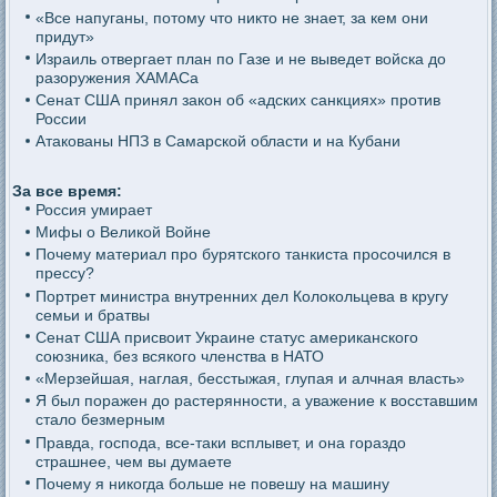
«Все напуганы, потому что никто не знает, за кем они
придут»
Израиль отвергает план по Газе и не выведет войска до
разоружения ХАМАСа
Сенат США принял закон об «адских санкциях» против
России
Атакованы НПЗ в Самарской области и на Кубани
За все время:
Россия умирает
Мифы о Великой Войне
Почему материал про бурятского танкиста просочился в
прессу?
Портрет министра внутренних дел Колокольцева в кругу
семьи и братвы
Сенат США присвоит Украине статус американского
союзника, без всякого членства в НАТО
«Мерзейшая, наглая, бесстыжая, глупая и алчная власть»
Я был поражен до растерянности, а уважение к восставшим
стало безмерным
Правда, господа, все-таки всплывет, и она гораздо
страшнее, чем вы думаете
Почему я никогда больше не повешу на машину