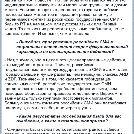
является РИА "Новости". Но при этом учитываются не только
индивидуальные аккаунты или маленькие группы, но и другие
медиа. Если же говорить о репостах, то группы и паблики
постсоветских мигрантов в Германии редко напрямую
перенимают контент из российских государственных СМИ -
будь то RT на немецком или русском языках или Первый
канал. То есть из них репостят отдельные сообщения, но не
систематически. И меньше, чем я ожидала.
- Выходит, присутствие российских СМИ в
социальных сетях носит скорее факультативный
характер, а не целенаправленное действие?
- Нет, я думаю, что в целом это целенаправленные действия,
это медийная стратегия. Причем, российские
государственные или полугосударственные СМИ в этом плане
гораздо дальше и лучше развиты, чем немецкие, скажем, ARD
и ZDF. Технически и в том, что касается гибридизации
социальных сетей, российские государственные СМИ
представляются мне гораздо более эффективными, чем
немецкое общественно-правовое телевидение. Впрочем, я
занималась только группами постсоветских мигрантов.
Большую же часть контента российских СМИ они потребляют
напрямую, сами по себе, а не через группы.
- Какие результаты исследования были для вас
ожидаемы, а какие оказались сюрпризом?
- Ожидаемы были связи постсоветских мигрантов с Левой