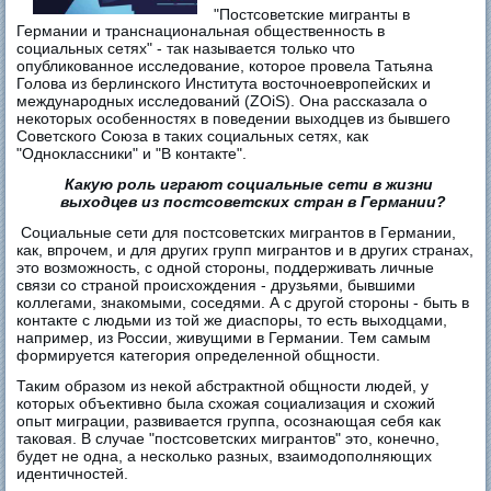
"Постсоветские мигранты в
Германии и транснациональная общественность в
социальных сетях" - так называется только что
опубликованное исследование, которое провела Татьяна
Голова из берлинского Института восточноевропейских и
международных исследований (ZOiS). Она рассказала о
некоторых особенностях в поведении выходцев из бывшего
Советского Союза в таких социальных сетях, как
"Одноклассники" и "В контакте".
Какую роль играют социальные сети в жизни
выходцев из постсоветских стран в Германии?
Социальные сети для постсоветских мигрантов в Германии,
как, впрочем, и для других групп мигрантов и в других странах,
это возможность, с одной стороны, поддерживать личные
связи со страной происхождения - друзьями, бывшими
коллегами, знакомыми, соседями. А с другой стороны - быть в
контакте с людьми из той же диаспоры, то есть выходцами,
например, из России, живущими в Германии. Тем самым
формируется категория определенной общности.
Таким образом из некой абстрактной общности людей, у
которых объективно была схожая социализация и схожий
опыт миграции, развивается группа, осознающая себя как
таковая. В случае "постсоветских мигрантов" это, конечно,
будет не одна, а несколько разных, взаимодополняющих
идентичностей.