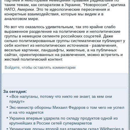
партией и некоторыми немецкими правыми радикалами по
таким темам, как сепаратизм в Украине, "Новороссия", критика
НАТО, Америки. Это те идеологические пересечения и
конкретные взаимодействия, которые мы видим и в
аналоговом мире.
Но вот что оказалось удивительным, так это крайне слабо
выраженное разделение на политические и неполитические
группы в немецком сегменте российских соцсетей. Даже
сильно политизированные группы систематически публикуют у
себя контент из неполитических источников - развлечения,
веселые картинки, ландшафты, животные, а на публичных
сайтах, ориентированных на развлечения, можно встретить и
жесткий политический контент.
Войдите
, чтобы оставлять комментарии
За сегодня:
«Все напуганы, потому что никто не знает, за кем они
придут»
Экс-министр обороны Михаил Федоров о том чего не успел
и на что надеется
Украина впервые ударила по складу продуктов одной из
крупнейших в России сетей супермаркетов
Украинские дроны второй раз атаковали склад Wildberries в