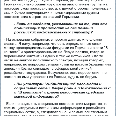
российский подход. С одной стороны, русскоговорящие в
Германии сильно ориентируются на аналогичные группы на
постсоветском пространстве, а, с другой стороны, появились и
стали более популярными и политизированные группы
постсоветских мигрантов в самой Германии.
- Есть ли сведения, указывающие на то, что эта
политизация происходит не без помощи
российских государственных структур?
- На основании собранных в проекте данных мне сложно
сказать. Я вижу, например, что есть определенные связи
между праворадикальными фигурами из Германии в сети "В
контакте" и ориентированными на Левую партию, которые
перенимают контент из одних и тех же источников. Это те
части немецкого политического спектра, позиция которых,
например, по вопросам сепаратистов на востоке Украины или
аннексии Крыма совпадает с официальной линией
российского государства. Безусловно, есть пересечения, но
насколько ими управляют из России, судить не берусь.
- Вы упомянули "гибридизацию" масс-медиа и
социальных сетей. Какую роль в "Одноклассниках"
и "В контакте" играют классические средства
массовой информации?
- Если не выделять специально постсоветских мигрантов, то
самым цитируемым источником информации в российских
социальных сетях, а, следовательно, и самым влиятельным