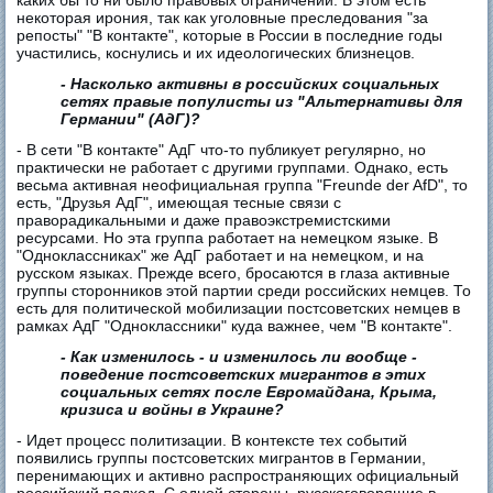
каких бы то ни было правовых ограничений. В этом есть
некоторая ирония, так как уголовные преследования "за
репосты" "В контакте", которые в России в последние годы
участились, коснулись и их идеологических близнецов.
- Насколько активны в российских социальных
сетях правые популисты из "Альтернативы для
Германии" (АдГ)?
- В сети "В контакте" АдГ что-то публикует регулярно, но
практически не работает с другими группами. Однако, есть
весьма активная неофициальная группа "Freunde der AfD", то
есть, "Друзья АдГ", имеющая тесные связи с
праворадикальными и даже правоэкстремистскими
ресурсами. Но эта группа работает на немецком языке. В
"Одноклассниках" же АдГ работает и на немецком, и на
русском языках. Прежде всего, бросаются в глаза активные
группы сторонников этой партии среди российских немцев. То
есть для политической мобилизации постсоветских немцев в
рамках АдГ "Одноклассники" куда важнее, чем "В контакте".
- Как изменилось - и изменилось ли вообще -
поведение постсоветских мигрантов в этих
социальных сетях после Евромайдана, Крыма,
кризиса и войны в Украине?
- Идет процесс политизации. В контексте тех событий
появились группы постсоветских мигрантов в Германии,
перенимающих и активно распространяющих официальный