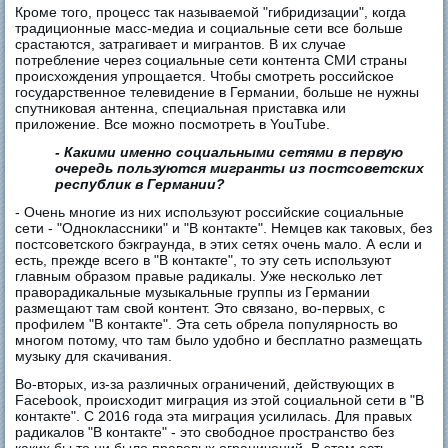
Кроме того, процесс так называемой "гибридизации", когда
традиционные масс-медиа и социальные сети все больше
срастаются, затрагивает и мигрантов. В их случае
потребление через социальные сети контента СМИ страны
происхождения упрощается. Чтобы смотреть российское
государственное телевидение в Германии, больше не нужны
спутниковая антенна, специальная приставка или
приложение. Все можно посмотреть в YouTube.
- Какими именно социальными сетями в первую
очередь пользуются мигранты из постсоветских
республик в Германии?
- Очень многие из них используют российские социальные
сети - "Одноклассники" и "В контакте". Немцев как таковых, без
постсоветского бэкграунда, в этих сетях очень мало. А если и
есть, прежде всего в "В контакте", то эту сеть используют
главным образом правые радикалы. Уже несколько лет
праворадикальные музыкальные группы из Германии
размещают там свой контент. Это связано, во-первых, с
профилем "В контакте". Эта сеть обрела популярность во
многом потому, что там было удобно и бесплатно размещать
музыку для скачивания.
Во-вторых, из-за различных ограничений, действующих в
Facebook, происходит миграция из этой социальной сети в "В
контакте". С 2016 года эта миграция усилилась. Для правых
радикалов "В контакте" - это свободное пространство без