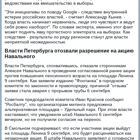
ведомствами как вмешательство в выборы.
"Эти инициативы по поводу Google - следствие внутренней
истерии российских властей, - считает Александр Кынев. -
Когда власть начинает нервничать, люди это чувствуют и ведут
себя ровно наоборот". По словам эксперта, именно этот факт
может поднять явку протестного электората на выборах. Как
следствие - результаты по ряду регионов станут для власти
неприятной неожиданностью.
Власти Петербурга отозвали разрешение на акцию
Навального
Власти Петербурга, спохватившись, отказали сторонникам
Алексея Навального в проведении согласованной ранее акции
против повышения пенсионного возраста на площади Ленина
9 сентября. Как заявили изданию "Фонтанка" в городском
комитете по законности и правопорядку, причиной "отзыва"
заявки стала авария с прорывом трубы 6 сентября.
Советник председателя комитета Иван Краснов сообщил
"Росбалту", что организаторам митинга предложена
альтернативная площадка – Удельный парк. При этом власти
настаивают, что уведомили штаб Навального 6 сентября
вечером, но не получили согласия на перенос.
В Смольном подчеркивают, что если участники акции выйдут
на площадь Ленина 9 сентября, это будет расцениваться как
незаконная акция. В штабе Навального заявляют о готовности