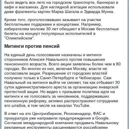
было видеть все лето на городском транспорте, баннерах в
кафе и магазинах. Для наглядной агитации использовали
даже фрагменты картин Марка Шагала и Эдварда Мунка.
Кроме того, проголосовавших зазывают на участки
бесплатными подарками и концертами. Например,
избирателям моложе 30 лет обещают в Москве бесплатные
билеты на концерт популярных исполнителей в
"Олимпийском".
Митинги против пенсий
На единый день голосования назначены и митинги
сторонников Алексея Навального против повышения
пенсионного возраста. Всего акции заявлены более чем в 80
городах. Во многих из них, включая Москву, власти не
согласовали акции. Разрешение от городских властей
получено только в Санкт-Петербурге и Чебоксарах. Сам
Навальный на митинги выйти не сможет, так как отбывает 30
суток административного ареста за организацию январской
протестной акции. Но видео с призывом политика идти на
митинги и не голосовать за чиновников, поддержавших
пенсионную реформу, активно распространяют сотрудники
его штабов, в том числе на каналах YouTube.
В ответ на это Центризбирком, Роскомнадзор, ФАС и
прокуратура уже направили предупреждения в Google.
Согласие международной компании продавать Навальному
рекламные инструменты расцениваются российскими