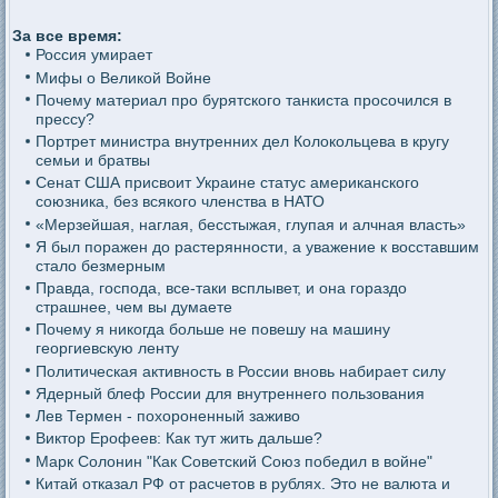
За все время:
Россия умирает
Мифы о Великой Войне
Почему материал про бурятского танкиста просочился в
прессу?
Портрет министра внутренних дел Колокольцева в кругу
семьи и братвы
Сенат США присвоит Украине статус американского
союзника, без всякого членства в НАТО
«Мерзейшая, наглая, бесстыжая, глупая и алчная власть»
Я был поражен до растерянности, а уважение к восставшим
стало безмерным
Правда, господа, все-таки всплывет, и она гораздо
страшнее, чем вы думаете
Почему я никогда больше не повешу на машину
георгиевскую ленту
Политическая активность в России вновь набирает силу
Ядерный блеф России для внутреннего пользования
Лев Термен - похороненный заживо
Виктор Ерофеев: Как тут жить дальше?
Марк Солонин "Как Советский Союз победил в войне"
Китай отказал РФ от расчетов в рублях. Это не валюта и