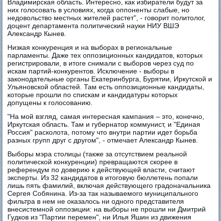
Владимирская область. Интересно, как избиратели будут за
них голосовать в условиях, когда оппоненты слабые, но
недовольство местных жителей растет", - говорит политолог,
доцент департамента политический науки НИУ ВШЭ
Александр Кынев.
Низкая конкуренция и на выборах в региональные
парламенты. Даже тех оппозиционных кандидатов, которых
регистрировали, в итоге снимали с выборов через суд по
искам партий-конкурентов. Исключение - выборы в
законодательные органы Екатеринбурга, Бурятии, Иркутской и
Ульяновской областей. Там есть оппозиционные кандидаты,
которые прошли по спискам и кандидатуры которых
допущены к голосованию.
"На мой взгляд, самая интересная кампания – это, конечно,
Иркутская область. Там и губернатор коммунист, и "Единая
Россия" расколота, потому что внутри партии идет борьба
разных групп друг с другом", - отмечает Александр Кынев.
Выборы мэра столицы (также за отсутствием реальной
политической конкуренции) превращаются скорее в
референдум по доверию к действующей власти, считают
эксперты. Из 32 кандидатов в итоговую бюллетень попали
лишь пять фамилий, включая действующего градоначальника
Сергея Собянина. Из-за так называемого муниципального
фильтра в нем не оказалось ни одного представителя
внесистемной оппозиции: на выборы не прошли ни Дмитрий
Гудков из "Партии перемен", ни Илья Яшин из движения