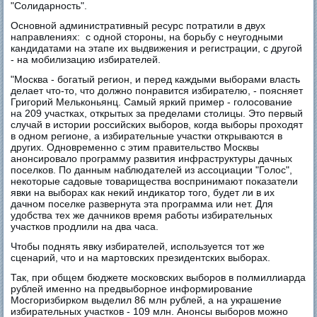
"Солидарность".
Основной административный ресурс потратили в двух
направлениях: с одной стороны, на борьбу с неугодными
кандидатами на этапе их выдвижения и регистрации, с другой
- на мобилизацию избирателей.
"Москва - богатый регион, и перед каждыми выборами власть
делает что-то, что должно понравится избирателю, - поясняет
Григорий Мельконьянц. Самый яркий пример - голосование
на 209 участках, открытых за пределами столицы. Это первый
случай в истории российских выборов, когда выборы проходят
в одном регионе, а избирательные участки открываются в
других. Одновременно с этим правительство Москвы
анонсировало программу развития инфраструктуры дачных
поселков. По данным наблюдателей из ассоциации "Голос",
некоторые садовые товарищества воспринимают показатели
явки на выборах как некий индикатор того, будет ли в их
дачном поселке развернута эта программа или нет. Для
удобства тех же дачников время работы избирательных
участков продлили на два часа.
Чтобы поднять явку избирателей, используется тот же
сценарий, что и на мартовских президентских выборах.
Так, при общем бюджете московских выборов в полмиллиарда
рублей именно на предвыборное информирование
Мосгоризбирком выделил 86 млн рублей, а на украшение
избирательных участков - 109 млн. Анонсы выборов можно