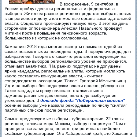
В воскресенье, 9 сентября, в
России пройдут десятки региональных и федеральных
выборов. Жителям разных регионов предстоит выбрать новых
глав регионов и депутатов в местные органы законодательной
власти. Социологи прогнозируют низкую явку. В этот же день
сторонники оппозиционера Алексея Навального проведут
митинги против повышения пенсионного возраста,
большинство из которых не согласованы.
Кампанию 2018 года многие эксперты называют одной из
самых незаметных за последние годы. В первую очередь, для
избирателей. Говорить о какой-то реальной конкуренции на
большинстве выборов регионального уровня не приходится,
отмечают аналитики. "На ранних подступах не допущены
яркие кандидаты, региональные элиты, которые могли хоть
как-то составлять конкуренцию власти, - считает
сопредседатель ассоциации "Голос" Григорий Мельконьянц.
Идти на выборы без поддержки власти опасно, убежден он.
Такие кандидаты сразу начинают сталкиваться с
административным давлением, вплоть до возбуждения
уголовных дел. В
докладе фонда "Либеральная миссия"
осенние выборы уже назвали рекордными по числу "снятия"
партийных списков после регистрации.
Самые предсказуемые выборы - губернаторские. 22 главы
регионов, включая мэра Москвы, выберут напрямую. "Там в
принципе все зачищено, но есть три региона с наиболее
слабыми губернаторами. Это Хабаровский край, это Хакасия и