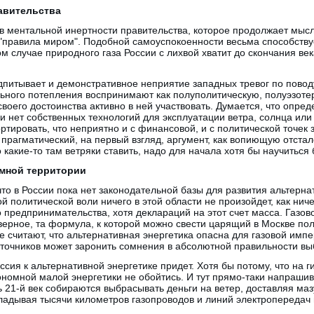
авительства
 в ментальной инертности правительства, которое продолжает мысл
 "правила миром". Подобной самоуспокоенности весьма способствуе
ом случае природного газа России с лихвой хватит до скончания век
дпитывает и демонстративное неприятие западных тревог по повод
льного потепления воспринимают как полуполитическую, полуэзоте
воего достоинства активно в ней участвовать. Думается, что опред
ки нет собственных технологий для эксплуатации ветра, солнца или
тировать, что неприятно и с финансовой, и с политической точек 
 прагматический, на первый взгляд, аргумент, как вопиющую отстал
 какие-то там ветряки ставить, надо для начала хотя бы научитьс
омной территории
 что в России пока нет законодательной базы для развития альтерн
й политической воли ничего в этой области не произойдет, как нич
 предпринимательства, хотя деклараций на этот счет масса. Газо
наверное, та формула, к которой можно свести царящий в Москве по
е считают, что альтернативная энергетика опасна для газовой имп
точников может заронить сомнения в абсолютной правильности вы
сия к альтернативной энергетике придет. Хотя бы потому, что на г
тономной малой энергетики не обойтись. И тут прямо-таки напраш
ь 21-й век собираются выбрасывать деньги на ветер, доставляя ма
ладывая тысячи километров газопроводов и линий электропереда