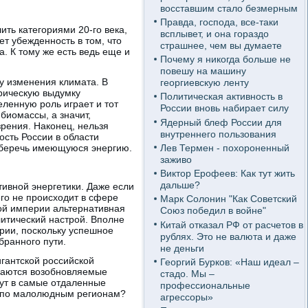
восставшим стало безмерным
Правда, господа, все-таки
ить категориями 20-го века,
всплывет, и она гораздо
т убежденность в том, что
страшнее, чем вы думаете
а. К тому же есть ведь еще и
Почему я никогда больше не
повешу на машину
у изменения климата. В
георгиевскую ленту
рическую выдумку
Политическая активность в
еленную роль играет и тот
России вновь набирает силу
 биомассы, а значит,
Ядерный блеф России для
зрения. Наконец, нельзя
внутреннего пользования
ость России в области
Лев Термен - похороненный
я беречь имеющуюся энергию.
заживо
Виктор Ерофеев: Как тут жить
дальше?
ативной энергетики. Даже если
его не происходит в сфере
Марк Солонин "Как Советский
вой империи альтернативная
Союз победил в войне"
литический настрой. Вполне
Китай отказал РФ от расчетов в
ерии, поскольку успешное
рублях. Это не валюта и даже
бранного пути.
не деньги
игантской российской
Георгий Бурков: «Наш идеал –
иваются возобновляемые
стадо. Мы –
зут в самые отдаленные
профессиональные
ч по малолюдным регионам?
агрессоры»