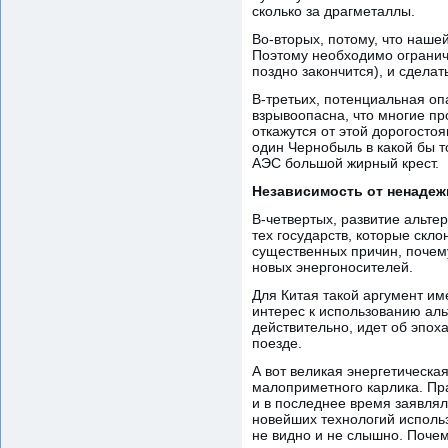
сколько за драгметаллы.
Во-вторых, потому, что наше
Поэтому необходимо ограничи
поздно закончится), и сдела
В-третьих, потенциальная оп
взрывоопасна, что многие пр
откажутся от этой дорогостоя
один Чернобыль в какой бы т
АЭС большой жирный крест.
Независимость от ненаде
В-четвертых, развитие альте
тех государств, которые скл
существенных причин, почем
новых энергоносителей.
Для Китая такой аргумент им
интерес к использованию аль
действительно, идет об эпо
поезде.
А вот великая энергетическа
малоприметного карлика. Пра
и в последнее время заявлял
новейших технологий использ
не видно и не слышно. Поче