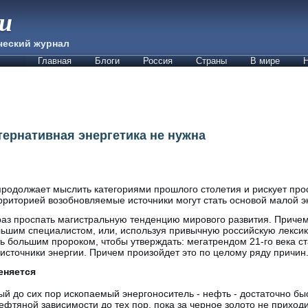
ии
ческий журнал
Главная
Блоги
Россия
Страны
В мире
Н
тернативная энергетика не нужна
родолжает мыслить категориями прошлого столетия и рискует прос
территорией возобновляемые источники могут стать основой малой э
раз проспать магистральную тенденцию мирового развития. Причем к
льшим специалистом, или, используя привычную российскую лексику
ть большим пророком, чтобы утверждать: мегатрендом 21-го века с
сточники энергии. Причем произойдет это по целому ряду причин
еняется
ый до сих пор ископаемый энергоноситель - нефть - достаточно быс
ефтяной зависимости до тех пор, пока за черное золото не приходи