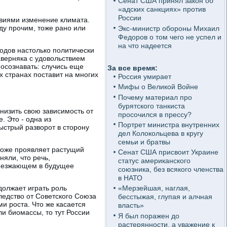
Сенат США принял закон об
«адских санкциях» против
России
твиями изменение климата.
ду прочим, тоже рано или
Экс-министр обороны Михаил
Федоров о том чего не успел и
на что надеется
ходов настолько политически
аверняка с удовольствием
 осознавать: случись еще
За все время:
х странах поставит на многих
Россия умирает
Мифы о Великой Войне
Почему материал про
бурятского танкиста
низить свою зависимость от
просочился в прессу?
. Это - одна из
Портрет министра внутренних
стрый разворот в сторону
дел Колокольцева в кругу
семьи и братвы
 тоже проявляет растущий
Сенат США присвоит Украине
яли, что речь,
статус американского
тъезжающем в будущее
союзника, без всякого членства
в НАТО
должает играть роль
«Мерзейшая, наглая,
ледство от Советского Союза
бесстыжая, глупая и алчная
и роста. Что же касается
власть»
ли биомассы, то тут России
Я был поражен до
растерянности, а уважение к