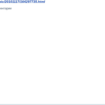
mic/20101117/164297735.html
ментарии