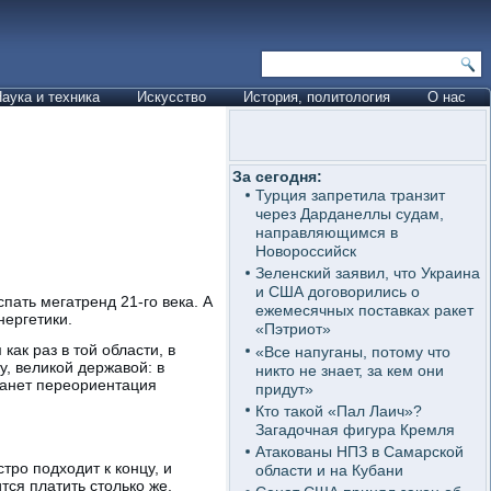
аука и техника
Искусство
История, политология
О нас
За сегодня:
Турция запретила транзит
через Дарданеллы судам,
направляющимся в
Новороссийск
Зеленский заявил, что Украина
и США договорились о
пать мегатренд 21-го века. А
ежемесячных поставках ракет
нергетики.
«Пэтриот»
ак раз в той области, в
«Все напуганы, потому что
, великой державой: в
никто не знает, за кем они
танет переориентация
придут»
.
Кто такой «Пал Лаич»?
Загадочная фигура Кремля
Атакованы НПЗ в Самарской
тро подходит к концу, и
области и на Кубани
тся платить столько же,