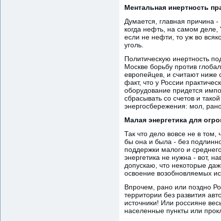
Ментальная инертность пр
Думается, главная причина -
когда нефть, на самом деле,
если не нефти, то уж во всяк
уголь.
Политическую инертность по
Москве борьбу против глоба
европейцев, и считают ниже с
факт, что у России практичес
оборудование придется импор
сбрасывать со счетов и такой
энергосбережения: мол, рано
Малая энергетика для огр
Так что дело вовсе не в том,
бы она и была - без подлинно
поддержки малого и среднего
энергетика не нужна - вот, 
допускаю, что некоторые даж
освоение возобновляемых ис
Впрочем, рано или поздно Рос
территории без развития ав
источники! Или россияне вес
населенные пункты или прок