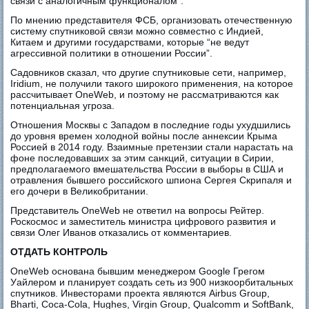
связи с аналогичным функционалом”.
По мнению представителя ФСБ, организовать отечественную
систему спутниковой связи можно совместно с Индией,
Китаем и другими государствами, которые “не ведут
агрессивной политики в отношении России”.
Садовников сказал, что другие спутниковые сети, например,
Iridium, не получили такого широкого применения, на которое
рассчитывает OneWeb, и поэтому не рассматриваются как
потенциальная угроза.
Отношения Москвы с Западом в последние годы ухудшились
до уровня времен холодной войны после аннексии Крыма
Россией в 2014 году. Взаимные претензии стали нарастать на
фоне последовавших за этим санкций, ситуации в Сирии,
предполагаемого вмешательства России в выборы в США и
отравления бывшего российского шпиона Сергея Скрипаля и
его дочери в Великобритании.
Представитель OneWeb не ответил на вопросы Рейтер.
Роскосмос и заместитель министра цифрового развития и
связи Олег Иванов отказались от комментариев.
ОТДАТЬ КОНТРОЛЬ
OneWeb основана бывшим менеджером Google Грегом
Уайлером и планирует создать сеть из 900 низкоорбитальных
спутников. Инвесторами проекта являются Airbus Group,
Bharti, Coca-Cola, Hughes, Virgin Group, Qualcomm и SoftBank,