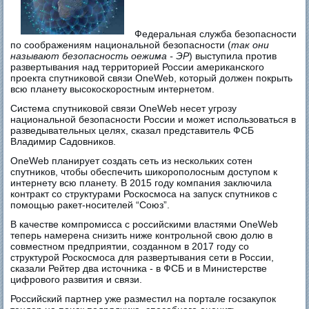
Федеральная служба безопасности
по соображениям национальной безопасности (
так они
называют безопасность оежима - ЭР
) выступила против
развертывания над территорией России американского
проекта спутниковой связи OneWeb, который должен покрыть
всю планету высокоскоростным интернетом.
Система спутниковой связи OneWeb несет угрозу
национальной безопасности России и может использоваться в
разведывательных целях, сказал представитель ФСБ
Владимир Садовников.
OneWeb планирует создать сеть из нескольких сотен
спутников, чтобы обеспечить шикорополосным доступом к
интернету всю планету. В 2015 году компания заключила
контракт со структурами Роскосмоса на запуск спутников с
помощью ракет-носителей “Союз”.
В качестве компромисса с российскими властями OneWeb
теперь намерена снизить ниже контрольной свою долю в
совместном предприятии, созданном в 2017 году со
структурой Роскосмоса для развертывания сети в России,
сказали Рейтер два источника - в ФСБ и в Министерстве
цифрового развития и связи.
Российский партнер уже разместил на портале госзакупок