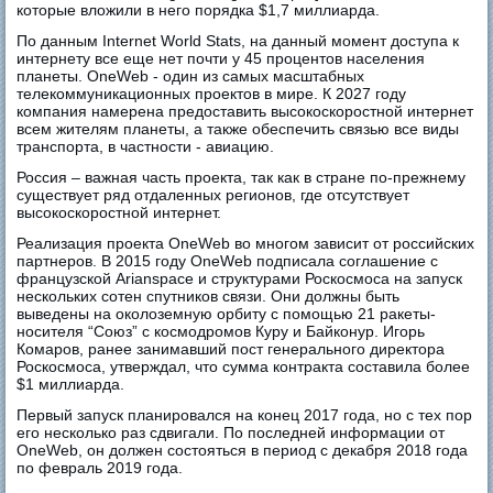
которые вложили в него порядка $1,7 миллиарда.
По данным Internet World Stats, на данный момент доступа к
интернету все еще нет почти у 45 процентов населения
планеты. OneWeb - один из самых масштабных
телекоммуникационных проектов в мире. К 2027 году
компания намерена предоставить высокоскоростной интернет
всем жителям планеты, а также обеспечить связью все виды
транспорта, в частности - авиацию.
Россия – важная часть проекта, так как в стране по-прежнему
существует ряд отдаленных регионов, где отсутствует
высокоскоростной интернет.
Реализация проекта OneWeb во многом зависит от российских
партнеров. В 2015 году OneWeb подписала соглашение с
французской Arianspace и структурами Роскосмоса на запуск
нескольких сотен спутников связи. Они должны быть
выведены на околоземную орбиту с помощью 21 ракеты-
носителя “Союз” с космодромов Куру и Байконур. Игорь
Комаров, ранее занимавший пост генерального директора
Роскосмоса, утверждал, что сумма контракта составила более
$1 миллиарда.
Первый запуск планировался на конец 2017 года, но с тех пор
его несколько раз сдвигали. По последней информации от
OneWeb, он должен состояться в период с декабря 2018 года
по февраль 2019 года.