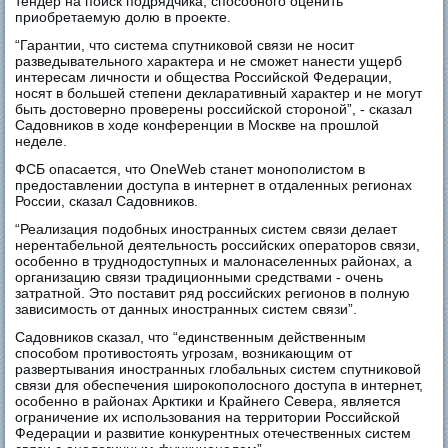
тендер на поиск подрядчика, способного оценить
приобретаемую долю в проекте.
“Гарантии, что система спутниковой связи не носит
разведывательного характера и не сможет нанести ущерб
интересам личности и общества Российской Федерации,
носят в большей степени декларативный характер и не могут
быть достоверно проверены российской стороной”, - сказал
Садовников в ходе конференции в Москве на прошлой
неделе.
ФСБ опасается, что OneWeb станет монополистом в
предоставлении доступа в интернет в отдаленных регионах
России, сказал Садовников.
“Реализация подобных иностранных систем связи делает
нерентабельной деятельность российских операторов связи,
особенно в труднодоступных и малонаселенных районах, а
организацию связи традиционными средствами - очень
затратной. Это поставит ряд российских регионов в полную
зависимость от данных иностранных систем связи”.
Садовников сказал, что “единственным действенным
способом противостоять угрозам, возникающим от
развертывания иностранных глобальных систем спутниковой
связи для обеспечения широкополосного доступа в интернет,
особенно в районах Арктики и Крайнего Севера, является
ограничение их использования на территории Российской
Федерации и развитие конкурентных отечественных систем