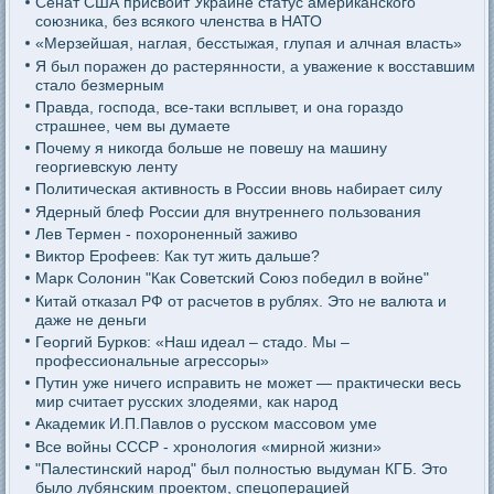
Сенат США присвоит Украине статус американского
союзника, без всякого членства в НАТО
«Мерзейшая, наглая, бесстыжая, глупая и алчная власть»
Я был поражен до растерянности, а уважение к восставшим
стало безмерным
Правда, господа, все-таки всплывет, и она гораздо
страшнее, чем вы думаете
Почему я никогда больше не повешу на машину
георгиевскую ленту
Политическая активность в России вновь набирает силу
Ядерный блеф России для внутреннего пользования
Лев Термен - похороненный заживо
Виктор Ерофеев: Как тут жить дальше?
Марк Солонин "Как Советский Союз победил в войне"
Китай отказал РФ от расчетов в рублях. Это не валюта и
даже не деньги
Георгий Бурков: «Наш идеал – стадо. Мы –
профессиональные агрессоры»
Путин уже ничего исправить не может — практически весь
мир считает русских злодеями, как народ
Академик И.П.Павлов о русском массовом уме
Все войны СССР - хронология «мирной жизни»
"Палестинский народ" был полностью выдуман КГБ. Это
было лубянским проектом, спецоперацией