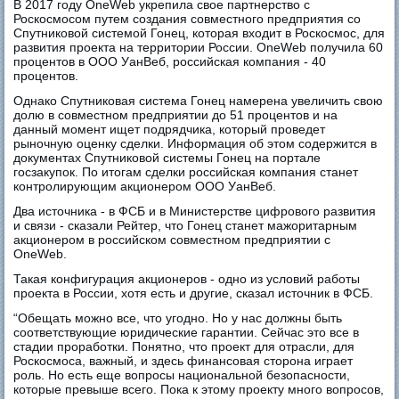
В 2017 году OneWeb укрепила свое партнерство с
Роскосмосом путем создания совместного предприятия со
Спутниковой системой Гонец, которая входит в Роскосмос, для
развития проекта на территории России. OneWeb получила 60
процентов в ООО УанВеб, российская компания - 40
процентов.
Однако Спутниковая система Гонец намерена увеличить свою
долю в совместном предприятии до 51 процентов и на
данный момент ищет подрядчика, который проведет
рыночную оценку сделки. Информация об этом содержится в
документах Спутниковой системы Гонец на портале
госзакупок. По итогам сделки российская компания станет
контролирующим акционером ООО УанВеб.
Два источника - в ФСБ и в Министерстве цифрового развития
и связи - сказали Рейтер, что Гонец станет мажоритарным
акционером в российском совместном предприятии с
OneWeb.
Такая конфигурация акционеров - одно из условий работы
проекта в России, хотя есть и другие, сказал источник в ФСБ.
“Обещать можно все, что угодно. Но у нас должны быть
соответствующие юридические гарантии. Сейчас это все в
стадии проработки. Понятно, что проект для отрасли, для
Роскосмоса, важный, и здесь финансовая сторона играет
роль. Но есть еще вопросы национальной безопасности,
которые превыше всего. Пока к этому проекту много вопросов,