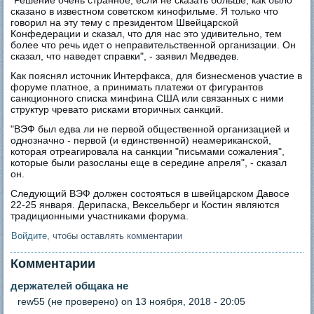
"Решение очень странное, если не сказать больше, как было
сказано в известном советском кинофильме. Я только что
говорил на эту тему с президентом Швейцарской
Конфедерации и сказал, что для нас это удивительно, тем
более что речь идет о неправительственной организации. Он
сказал, что наведет справки", - заявил Медведев.
Как пояснял источник Интерфакса, для бизнесменов участие в
форуме платное, а принимать платежи от фигурантов
санкционного списка минфина США или связанных с ними
структур чревато рисками вторичных санкций.
"ВЭФ был едва ли не первой общественной организацией и
однозначно - первой (и единственной) неамериканской,
которая отреагировала на санкции "письмами сожаления",
которые были разосланы еще в середине апреля", - сказал
он.
Следующий ВЭФ должен состояться в швейцарском Давосе
22-25 января. Дерипаска, Вексельберг и Костин являются
традиционными участниками форума.
Войдите
, чтобы оставлять комментарии
Комментарии
держателей общака не
rew55 (не проверено)
on 13 ноября, 2018 - 20:05