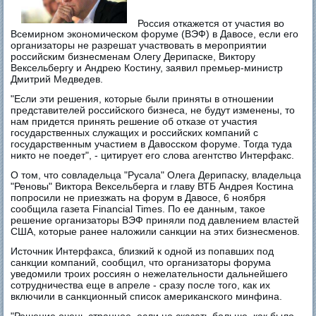
Россия откажется от участия во
Всемирном экономическом форуме (ВЭФ) в Давосе, если его
организаторы не разрешат участвовать в мероприятии
российским бизнесменам Олегу Дерипаске, Виктору
Вексельбергу и Андрею Костину, заявил премьер-министр
Дмитрий Медведев.
"Если эти решения, которые были приняты в отношении
представителей российского бизнеса, не будут изменены, то
нам придется принять решение об отказе от участия
государственных служащих и российских компаний с
государственным участием в Давосском форуме. Тогда туда
никто не поедет", - цитирует его слова агентство Интерфакс.
О том, что совладельца "Русала" Олега Дерипаску, владельца
"Реновы" Виктора Вексельберга и главу ВТБ Андрея Костина
попросили не приезжать на форум в Давосе, 6 ноября
сообщила газета Financial Times. По ее данным, такое
решение организаторы ВЭФ приняли под давлением властей
США, которые ранее наложили санкции на этих бизнесменов.
Источник Интерфакса, близкий к одной из попавших под
санкции компаний, сообщил, что организаторы форума
уведомили троих россиян о нежелательности дальнейшего
сотрудничества еще в апреле - сразу после того, как их
включили в санкционный список американского минфина.