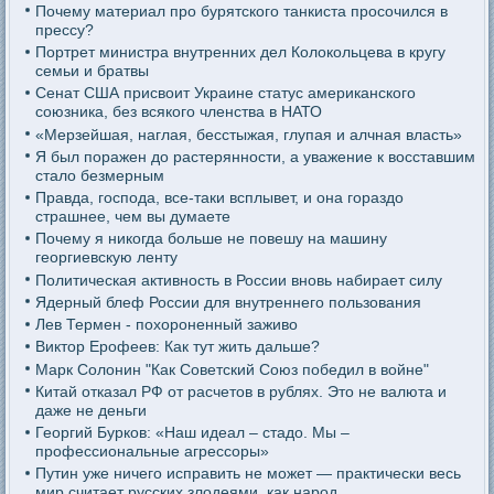
Почему материал про бурятского танкиста просочился в
прессу?
Портрет министра внутренних дел Колокольцева в кругу
семьи и братвы
Сенат США присвоит Украине статус американского
союзника, без всякого членства в НАТО
«Мерзейшая, наглая, бесстыжая, глупая и алчная власть»
Я был поражен до растерянности, а уважение к восставшим
стало безмерным
Правда, господа, все-таки всплывет, и она гораздо
страшнее, чем вы думаете
Почему я никогда больше не повешу на машину
георгиевскую ленту
Политическая активность в России вновь набирает силу
Ядерный блеф России для внутреннего пользования
Лев Термен - похороненный заживо
Виктор Ерофеев: Как тут жить дальше?
Марк Солонин "Как Советский Союз победил в войне"
Китай отказал РФ от расчетов в рублях. Это не валюта и
даже не деньги
Георгий Бурков: «Наш идеал – стадо. Мы –
профессиональные агрессоры»
Путин уже ничего исправить не может — практически весь
мир считает русских злодеями, как народ