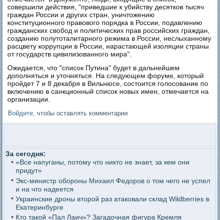
совершили действия, "приведшие к убийству десятков тысяч
граждан России и других стран, уничтожению
конституционного правового порядка в России, подавлению
гражданских свобод и политических прав российских граждан,
созданию полутоталитарного режима в России, неслыханному
расцвету коррупции в России, нарастающей изоляции страны
от государств цивилизованного мира".
Ожидается, что "список Путина" будет в дальнейшем
дополняться и уточняться. На следующем форуме, который
пройдет 7 и 8 декабря в Вильнюсе, состоится голосование по
включению в санкционный список новых имен, отмечается на
организации.
Войдите
, чтобы оставлять комментарии
За сегодня:
«Все напуганы, потому что никто не знает, за кем они
придут»
Экс-министр обороны Михаил Федоров о том чего не успел
и на что надеется
Украинские дроны второй раз атаковали склад Wildberries в
Екатеринбурге
Кто такой «Пал Лаич»? Загадочная фигура Кремля