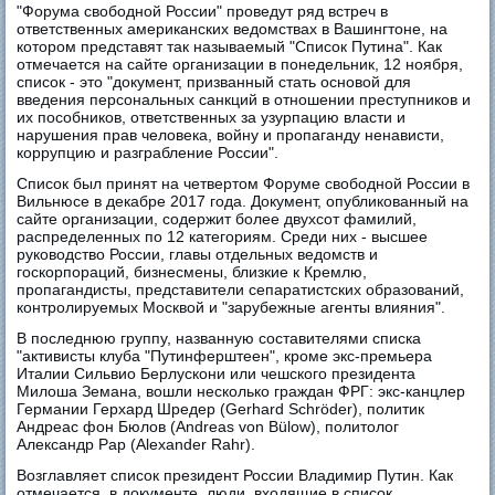
"Форума свободной России" проведут ряд встреч в
ответственных американских ведомствах в Вашингтоне, на
котором представят так называемый "Список Путина". Как
отмечается на сайте организации в понедельник, 12 ноября,
список - это "документ, призванный стать основой для
введения персональных санкций в отношении преступников и
их пособников, ответственных за узурпацию власти и
нарушения прав человека, войну и пропаганду ненависти,
коррупцию и разграбление России".
Список был принят на четвертом Форуме свободной России в
Вильнюсе в декабре 2017 года. Документ, опубликованный на
сайте организации, содержит более двухсот фамилий,
распределенных по 12 категориям. Среди них - высшее
руководство России, главы отдельных ведомств и
госкорпораций, бизнесмены, близкие к Кремлю,
пропагандисты, представители сепаратистских образований,
контролируемых Москвой и "зарубежные агенты влияния".
В последнюю группу, названную составителями списка
"активисты клуба "Путинферштеен", кроме экс-премьера
Италии Сильвио Берлускони или чешского президента
Милоша Земана, вошли несколько граждан ФРГ: экс-канцлер
Германии Герхард Шредер (Gerhard Schröder), политик
Андреас фон Бюлов (Andreas von Bülow), политолог
Александр Рар (Alexander Rahr).
Возглавляет список президент России Владимир Путин. Как
отмечается в документе, люди, входящие в список,