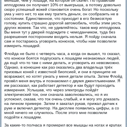
меньше, чем у лошади, на которой он скачет. По правилам
ипподрома он получает 10% от выигрыша, а потому довольно
скоро успешный жокей становится очень богат. Но поскольку
ума у него нет, то как ему тратить деньги, он сообразить не в
состоянии. Единственное, что приходит в его безмозглую
голову, купить страшно дорогой автомобиль, чтобы этим уесть
других жокеев. Так что, не удивляйтесь: таков мир ипподрома.
Вы меня тут у дверей подождите с чемоданчиком, туда без
разрешения посторонним входить нельзя. Я пойду сначала
сам и постараюсь уговорить конюхов, чтобы нам позволили
измерить лошадей.
Флойда не было с четверть часа, а когда он вышел, то сказал,
что конюхи боятся подпускать к лошадям незнакомых людей,
да ещё что-то там с ними делать, и уговорить их невозможно.
Однако, в конюшне как раз оказались два владельца трёх
призовых коней с известной биопсией, и они в принципе не
возражают, но хотят узнать у меня детали опыта. Затем Флойд
провёл меня внутрь и познакомил с двумя джентльменами. Я
им рассказал, как работает детектор и как будут проходить
измерения. Услышав, что через электроды пойдёт
электрический ток, они сначала заволновались, но я их
успокоил, сказав, что ток очень слабый, и я могу это доказать
на личном примере. Затем я закатал рукав, прижал датчик к
руке и включил детектор. На дисплее появились цифры, а со
мной ничего не случилось. После этого мне позволили
подойти к лошадям.
За какие-то полчаса я промерил все мышцы на ногах и крупах