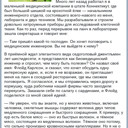
Много лет назад работал я в
маленькой медицинской компании в штате Коннектикут, где
был большой шишкой на крохотной ёлке — начальником
инженерного отдела, состоявшего всего-навсего из меня,
лаборанта и двух техников. Мы разрабатывали и строили
довольно хитроумные приборы для исследований клеточной
ткани. Как-то раз, перед перерывом на ланч в лабораторию
зашла секретарша и говорит мне:
— Там пришёл какой-то господин. Он хочет поговорить с
медицинским инженером. Вы не выйдете к нему?
В приёмной ждал элегантного вида седоголовый джентльмен
лет шестидесяти; я представился как биомедицинский
инженер и спросил, чем могу быть полезен? Он назвал своё
имя: Флойд Карлсон, и сказал, что хочет обсудить одну
интересную идею, и, если я не возражаю, он приглашает
меня на ланч в соседний ресторанчик, где мы сможем
поговорить. Я согласился, и мы отправились через дорогу в
кормушку, куда работники нашей фирмы часто заходили
перекусить. Заказали себе по салату с сардинами, и Флойд
поделился со мной своей идеей:
— Не уверен, что вы знаете, но у многих животных, включая
человека, скелетные мышцы содержат волокна двух типов:
медленного сокращения и быстрого сокращения. К примеру, у
кур есть белое мясо — оно из быстрых волокон, и тёмное
мясо, состоящее из медленных волокон. Тёмное оно потому,
что сильно пронизано кровеносными капиллярами. Но я не о