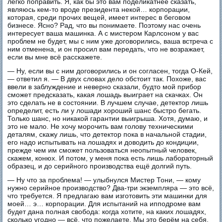
легко поправить. Я, как бы это вам поделикатнее сказать,
являюсь кем-то вроде президента некой… корпорации,
которая, среди прочих вещей, имеет интерес в беговом
бизнесе. Ясно? Рад, что вы понимаете. Поэтому нас очень
интересует ваша машинка. А с мистером Карлсоном у вас
проблем не будет, мы с ним уже договорились, ваша встреча с
ним отменена, и он просил вам передать, что не возражает,
если вы мне всё расскажете.
— Ну, если вы с ним договорились и он согласен, тогда O-Кей,
— ответил я. — В двух словах дело обстоит так. Похоже, вас
ввели в заблуждение и неверно сказали, будто мой прибор
сможет предсказать, какая лошадь выиграет на скачках. Он
это сделать не в состоянии. В лучшем случае, детектор лишь
определит, есть ли у лошади хороший шанс быстро бегать.
Только шанс, но никакой гарантии выигрыша. Хотя, думаю, и
это не мало. Не хочу морочить вам голову техническими
деталям, скажу лишь, что детектор пока в начальной стадии,
его надо испытывать на лошадях и доводить до кондиции,
прежде чем им сможет пользоваться неопытный человек,
скажем, конюх. И потом, у меня пока есть лишь лабораторный
образец, и до серийного производства ещё долгий путь.
— Ну что за проблема! — улыбнулся Мистер Тони, — кому
нужно серийное производство? Два-три экземпляра — это всё,
что требуется. Я предлагаю вам изготовить эти машинки для
моей… э… корпорации. Для испытаний на ипподроме вам
будет дана полная свобода: когда хотите, на каких лошадях,
сколько угодно — всё, что пожелаете. Мы это берём на себя.