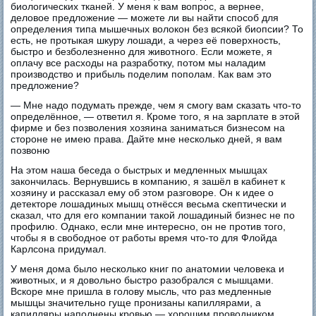
биологических тканей. У меня к вам вопрос, а вернее,
деловое предложение — можете ли вы найти способ для
определения типа мышечных волокон без всякой биопсии? То
есть, не протыкая шкуру лошади, а через её поверхность,
быстро и безболезненно для животного. Если можете, я
оплачу все расходы на разработку, потом мы наладим
производство и прибыль поделим пополам. Как вам это
предложение?
— Мне надо подумать прежде, чем я смогу вам сказать что-то
определённое, — ответил я. Кроме того, я на зарплате в этой
фирме и без позволения хозяина заниматься бизнесом на
стороне не имею права. Дайте мне несколько дней, я вам
позвоню
На этом наша беседа о быстрых и медленных мышцах
закончилась. Вернувшись в компанию, я зашёл в кабинет к
хозяину и рассказал ему об этом разговоре. Он к идее о
детекторе лошадиных мышц отнёсся весьма скептически и
сказал, что для его компании такой лошадиный бизнес не по
профилю. Однако, если мне интересно, он не против того,
чтобы я в свободное от работы время что-то для Флойда
Карлсона придумал.
У меня дома было несколько книг по анатомии человека и
животных, и я довольно быстро разобрался с мышцами.
Вскоре мне пришла в голову мысль, что раз медленные
мышцы значительно гуще пронизаны капиллярами, а
капилляры наполнены кровью — хорошим проводником