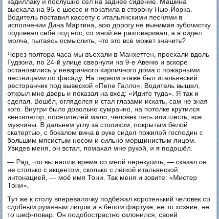
кадиллаку и послушно сел на заднее сидение. Машина
выехала на 95-е шоссе и покатила в сторону Нью-Йорка.
Водитель поставил кассету с итальянскими песнями в
исполнении Дина Мартина, всю дорогу не вынимая зубочистку
подпевал себе под нос, со мной не разговаривал, а я сидел
молча, пытаясь осмыслить, что это всё может значить?
Через полтора часа мы въехали в Манхеттен, проехали вдоль
Гудзона, по 24-й улице свернули на 9-е Авеню и вскоре
остановились у невзрачного кирпичного дома с пожарными
лестницами по фасаду. На первом этаже был итальянский
ресторанчик под вывеской «Пепе Галло». Водитель вышел,
открыл мне дверь и показал на вход: «Идите туда». Я так и
сделал. Вошёл, огляделся и стал глазами искать, сам не зная
кого. Внутри было довольно сумрачно, на потолке крутился
вентилятор, посетителей мало, человек пять или шесть, все
мужчины. В дальнем углу за столиком, покрытым белой
скатертью, с бокалом вина в руке сидел пожилой господин с
большим мясистым носом и сильно морщинистым лицом.
Увидев меня, он встал, помахал мне рукой, и я подошёл.
— Рад, что вы нашли время со мной перекусить, — сказал он
не столько с акцентом, сколько с лёгкой итальянской
интонацией, — моё имя Тони. Так меня и зовите: «Мистер
Тони».
Тут же к столу вперевалочку подбежал коротенький человек со
сдобным румяным лицом и в белом фартуке; не то хозяин, не
то шеф-повар. Он подобострастно склонился, своей