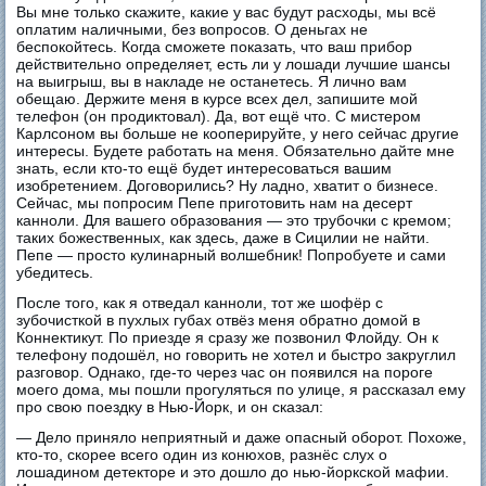
Вы мне только скажите, какие у вас будут расходы, мы всё
оплатим наличными, без вопросов. О деньгах не
беспокойтесь. Когда сможете показать, что ваш прибор
действительно определяет, есть ли у лошади лучшие шансы
на выигрыш, вы в накладе не останетесь. Я лично вам
обещаю. Держите меня в курсе всех дел, запишите мой
телефон (он продиктовал). Да, вот ещё что. С мистером
Карлсоном вы больше не кооперируйте, у него сейчас другие
интересы. Будете работать на меня. Обязательно дайте мне
знать, если кто-то ещё будет интересоваться вашим
изобретением. Договорились? Ну ладно, хватит о бизнесе.
Сейчас, мы попросим Пепе приготовить нам на десерт
канноли. Для вашего образования — это трубочки с кремом;
таких божественных, как здесь, даже в Сицилии не найти.
Пепе — просто кулинарный волшебник! Попробуете и сами
убедитесь.
После того, как я отведал канноли, тот же шофёр с
зубочисткой в пухлых губах отвёз меня обратно домой в
Коннектикут. По приезде я сразу же позвонил Флойду. Он к
телефону подошёл, но говорить не хотел и быстро закруглил
разговор. Однако, где-то через час он появился на пороге
моего дома, мы пошли прогуляться по улице, я рассказал ему
про свою поездку в Нью-Йорк, и он сказал:
— Дело приняло неприятный и даже опасный оборот. Похоже,
кто-то, скорее всего один из конюхов, разнёс слух о
лошадином детекторе и это дошло до нью-йоркской мафии.