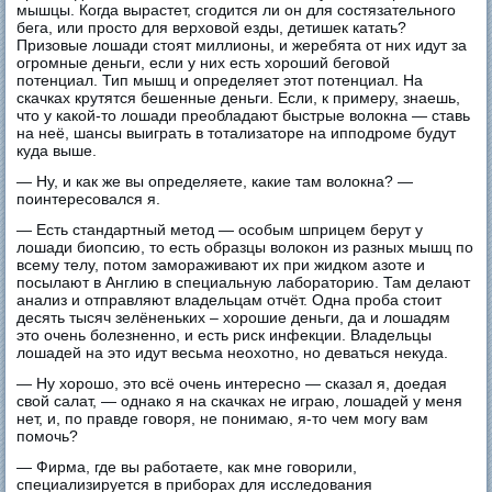
мышцы. Когда вырастет, сгодится ли он для состязательного
бега, или просто для верховой езды, детишек катать?
Призовые лошади стоят миллионы, и жеребята от них идут за
огромные деньги, если у них есть хороший беговой
потенциал. Тип мышц и определяет этот потенциал. На
скачках крутятся бешенные деньги. Если, к примеру, знаешь,
что у какой-то лошади преобладают быстрые волокна — ставь
на неё, шансы выиграть в тотализаторe на ипподроме будут
куда выше.
— Ну, и как же вы определяете, какие там волокна? —
поинтересовался я.
— Есть стандартный метод — особым шприцем берут у
лошади биопсию, то есть образцы волокон из разных мышц по
всему телу, потом замораживают их при жидком азоте и
посылают в Англию в специальную лабораторию. Там делают
анализ и отправляют владельцам отчёт. Одна проба стоит
десять тысяч зелёненьких – хорошие деньги, да и лошадям
это очень болезненно, и есть риск инфекции. Владельцы
лошадей на это идут весьма неохотно, но деваться некуда.
— Ну хорошо, это всё очень интересно — сказал я, доедая
свой салат, — однако я на скачках не играю, лошадей у меня
нет, и, по правде говоря, не понимаю, я-то чем могу вам
помочь?
— Фирма, где вы работаете, как мне говорили,
специализируется в приборах для исследования