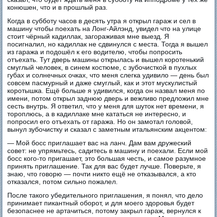
конюшен, что и в прошлый раз.
Когда в субботу часов в десять утра я открыл гараж и сел в
машину чтобы поехать на Лонг-Айлэнд, увидел что на улице
стоит чёрный кадиллак, загораживая мне выезд. Я
посигналил, но кадиллак не сдвинулся с места. Тогда я вышел
из гаража и подошёл к его водителю, чтобы попросить
отъехать. Тут дверь машины открылась и вышел коротенький
смуглый человек, в синем костюме, с зубочисткой в пухлых
губах и солнечных очках, что меня слегка удивило — день был
совсем пасмурный и даже смуглый, как и этот мускулистый
коротышка. Ещё больше я удивился, когда он назвал меня по
имени, потом открыл заднюю дверь и вежливо предложил мне
сесть внутрь. Я ответил, что у меня для шуток нет времени, я
тороплюсь, а в кадиллаке мне кататься не интересно, и
попросил его отъехать от гаража. Но он замотал головой,
вынул зубочистку и сказал с заметным итальянским акцентом:
— Мой босс приглашает вас на ланч. Дам вам дружеский
совет: не упрямьтесь, садитесь в машину и поехали. Если мой
босс кого-то пригашает, это большая честь, и самое разумное
принять приглашение. Так для вас будет лучше. Поверьте, я
знаю, что говорю — почти никто ещё не отказывался, а кто
отказался, потом сильно пожалел.
После такого убедительного приглашения, я понял, что дело
принимает пикантный оборот, и для моего здоровья будет
безопаснее не артачиться, потому закрыл гараж, вернулся к