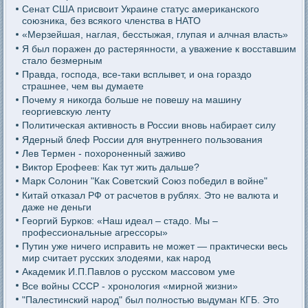
Сенат США присвоит Украине статус американского
союзника, без всякого членства в НАТО
«Мерзейшая, наглая, бесстыжая, глупая и алчная власть»
Я был поражен до растерянности, а уважение к восставшим
стало безмерным
Правда, господа, все-таки всплывет, и она гораздо
страшнее, чем вы думаете
Почему я никогда больше не повешу на машину
георгиевскую ленту
Политическая активность в России вновь набирает силу
Ядерный блеф России для внутреннего пользования
Лев Термен - похороненный заживо
Виктор Ерофеев: Как тут жить дальше?
Марк Солонин "Как Советский Союз победил в войне"
Китай отказал РФ от расчетов в рублях. Это не валюта и
даже не деньги
Георгий Бурков: «Наш идеал – стадо. Мы –
профессиональные агрессоры»
Путин уже ничего исправить не может — практически весь
мир считает русских злодеями, как народ
Академик И.П.Павлов о русском массовом уме
Все войны СССР - хронология «мирной жизни»
"Палестинский народ" был полностью выдуман КГБ. Это