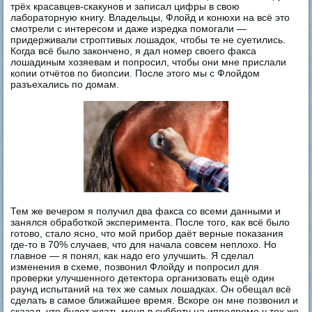
трёх красавцев-скакунов и записал цифры в свою
лабораторную книгу. Владельцы, Флойд и конюхи на всё это
смотрели с интересом и даже изредка помогали —
придерживали строптивых лошадок, чтобы те не суетились.
Когда всё было закончено, я дал номер своего факса
лошадиным хозяевам и попросил, чтобы они мне прислали
копии отчётов по биопсии. После этого мы с Флойдом
разъехались по домам.
Тем же вечером я получил два факса со всеми данными и
занялся обработкой эксперимента. После того, как всё было
готово, стало ясно, что мой прибор даёт верные показания
где-то в 70% случаев, что для начала совсем неплохо. Но
главное — я понял, как надо его улучшить. Я сделал
изменения в схеме, позвонил Флойду и попросил для
проверки улучшенного детектора организовать ещё один
раунд испытаний на тех же самых лошадках. Он обещал всё
сделать в самое ближайшее время. Вскоре он мне позвонил и
сказал, что будет ждать меня в субботу на ипподроме у тех же