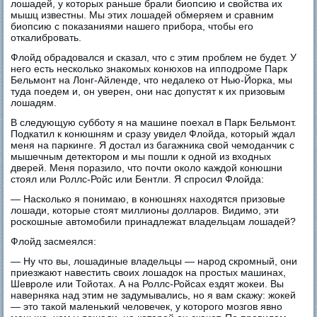
лошадей, у которых раньше брали биопсию и свойства их
мышц известны. Мы этих лошадей обмеряем и сравним
биопсию с показаниями нашего прибора, чтобы его
откалибровать.
Флойд обрадовался и сказал, что с этим проблем не будет. У
него есть несколько знакомых конюхов на ипподроме Парк
Бельмонт на Лонг-Айленде, что недалеко от Нью-Йорка, мы
туда поедем и, он уверен, они нас допустят к их призовым
лошадям.
В следующую субботу я на машине поехал в Парк Бельмонт.
Подкатил к конюшням и сразу увидел Флойда, который ждал
меня на паркинге. Я достал из багажника свой чемоданчик с
мышечным детектором и мы пошли к одной из входных
дверей. Меня поразило, что почти около каждой конюшни
стоял или Роллс-Ройс или Бентли. Я спросил Флойда:
— Насколько я понимаю, в конюшнях находятся призовые
лошади, которые стоят миллионы долларов. Видимо, эти
роскошные автомобили принадлежат владельцам лошадей?
Флойд засмеялся:
— Ну что вы, лошадиные владельцы — народ скромный, они
приезжают навестить своих лошадок на простых машинах,
Шевроле или Тойотах. А на Роллс-Ройсах ездят жокеи. Вы
наверняка над этим не задумывались, но я вам скажу: жокей
— это такой маленький человечек, у которого мозгов явно