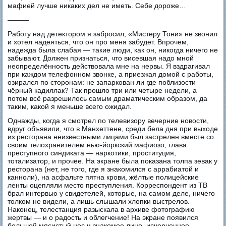
мафией лучше никаких дел не иметь. Себе дороже…
———
Работу над детектором я забросил, «Мистеру Тони» не звонил
и хотел надеяться, что он про меня забудет. Впрочем,
надежда была слабая — такие люди, как он, никогда ничего не
забывают. Должен признаться, что висевшая надо мной
неопределённость действовала мне на нервы. Я вздрагивал
при каждом телефонном звонке, а приезжая домой с работы,
озирался по сторонам: не запаркован ли где поблизости
чёрный кадиллак? Так прошло три или четыре недели, а
потом всё разрешилось самым драматическим образом, да
таким, какой я меньше всего ожидал.
Однажды, когда я смотрел по телевизору вечерние новости,
вдруг объявили, что в Манхеттене, среди бела дня при выходе
из ресторана неизвестными лицами был застрелен вместе со
своим телохранителем нью-йоркский мафиозо, глава
преступного синдиката — наркотики, проституция,
тотализатор, и прочее. На экране была показана толпа зевак у
ресторана (нет, не того, где я знакомился с аррабиатой и
канноли), на асфальте пятна крови, жёлтые полицейские
ленты оцепляли место преступления. Корреспондент из ТВ
брал интервью у свидетелей, которые, на самом деле, ничего
толком не видели, а лишь слышали хлопки выстрелов.
Наконец, телестанция разыскала в архиве фотографию
жертвы — и о радость и облегчение! На экране появился
большой мясистый нос и знакомое лицо, исчерченное