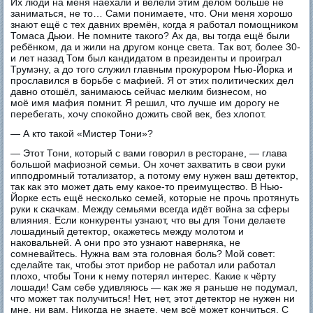
Их люди на меня наехали и велели этим делом больше не
заниматься, не то… Сами понимаете, что. Они меня хорошо
знают ещё с тех давних времён, когда я работал помощником
Томаса Дьюи. Не помните такого? Ах да, вы тогда ещё были
ребёнком, да и жили на другом конце света. Так вот, более 30-
и лет назад Том был кандидатом в президенты и проиграл
Трумэну, а до того служил главным прокурором Нью-Йорка и
прославился в борьбе с мафией. Я от этих политических дел
давно отошёл, занимаюсь сейчас мелким бизнесом, но
моё имя мафия помнит. Я решил, что лучше им дорогу не
перебегать, хочу спокойно дожить свой век, без хлопот.
— А кто такой «Мистер Тони»?
— Этот Тони, который с вами говорил в ресторане, — глава
большой мафиозной семьи. Он хочет захватить в свои руки
ипподромный тотализатор, а потому ему нужен ваш детектор,
так как это может дать ему какое-то преимущество. В Нью-
Йорке есть ещё несколько семей, которые не прочь протянуть
руки к скачкам. Между семьями всегда идёт война за сферы
влияния. Если конкуренты узнают, что вы для Тони делаете
лошадиный детектор, окажетесь между молотом и
наковальней. А они про это узнают наверняка, не
сомневайтесь. Нужна вам эта головная боль? Мой совет:
сделайте так, чтобы этот прибор не работал или работал
плохо, чтобы Тони к нему потерял интерес. Какие к чёрту
лошади! Сам себе удивляюсь — как же я раньше не подумал,
что может так получиться! Нет, нет, этот детектор не нужен ни
мне, ни вам. Никогда не знаете, чем всё может кончиться. С