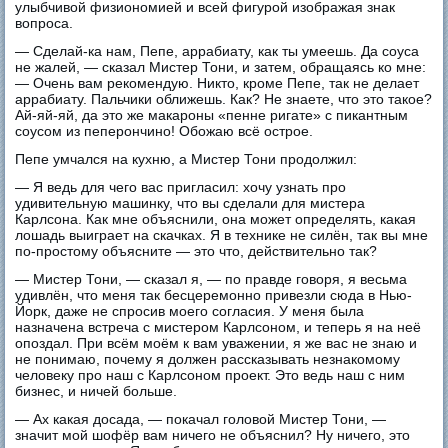
улыбчивой физиономией и всей фигурой изображая знак
вопроса.
— Сделай-ка нам, Пепе, аррабиату, как ты умеешь. Да соуса
не жалей, — сказал Мистер Тони, и затем, обращаясь ко мне:
— Очень вам рекомендую. Никто, кроме Пепе, так не делает
аррабиату. Пальчики оближешь. Как? Не знаете, что это такое?
Ай-яй-яй, да это же макароны «пенне ригате» с пикантным
соусом из пеперончино! Обожаю всё острое.
Пепе умчался на кухню, а Мистер Тони продолжил:
— Я ведь для чего вас пригласил: хочу узнать про
удивительную машинку, что вы сделали для мистера
Карлсона. Как мне объяснили, она может определять, какая
лошадь выиграет на скачках. Я в технике не силён, так вы мне
по-простому объясните — это что, действительно так?
— Мистер Тони, — сказал я, — по правде говоря, я весьма
удивлён, что меня так бесцеремонно привезли сюда в Нью-
Йорк, даже не спросив моего согласия. У меня была
назначена встреча с мистером Карлсоном, и теперь я на неё
опоздал. При всём моём к вам уважении, я же вас не знаю и
не понимаю, почему я должен рассказывать незнакомому
человеку про наш с Карлсоном проект. Это ведь наш с ним
бизнес, и ничей больше.
— Ах какая досада, — покачал головой Мистер Тони, —
значит мой шофёр вам ничего не объяснил? Ну ничего, это