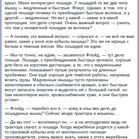
курах. Меня интересуют лошади. У лошадей те же два типа
мышц — медленные и быстрые. Фокус, однако, в том, что у
одной лошади почему-то преобладают быстрые волокна, а у
другой — медленные. Но вот у какой — какие и в какой
пропорции, это дело случая. Очень важный вопрос — узнать,
что там у конкретной лошадки за волокна?
— А почему это важный вопрос, — спросил я, — не всё ли вам
равно, какие у коня или кобылы мышцы? Это же не курица с
белым и тёмным мясом. Мы лошадей не едим.
— Мы-то точно, не едим, — засмеялся Флойд, — тут дело
тоньше. Лошади, с преобладанием быстрых волокон, хороши
для бега на короткие дистанции, а те, что с медленными
волокнами, показывают лучше результаты на длинных
пробежках. Они ещё хороши для тяжёлой работы, например
возить грузы. Медленные мышцы густо пронизаны
капиллярами и обильно снабжаются кровью, а вот быстрые
могут запасать энергию и выделять её с большей силой, но
там капилляров мало, кровоснабжение хуже, и они быстрее
устают…
— Флойд, — перебил его я, — кому в наш век дело до
лошадиных мышц? Сейчас везде трактора и машины…
— Да вы что! — воскликнул он, — а на ипподромах ведь не
трактора скачут, а лошади. Когда жеребёнок родится у какой-
то призовой кобылы или от миллионного папаши-
производителя, очень важно знать, какие у этого жеребёнка