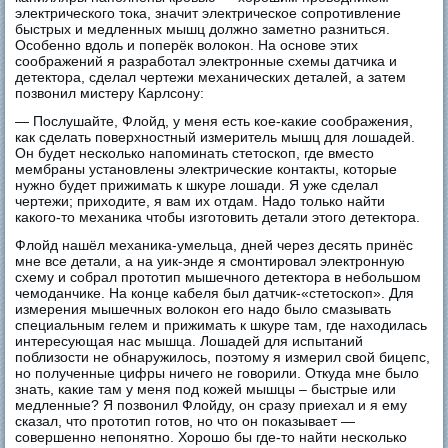
электрического тока, значит электрическое сопротивление
быстрых и медленных мышц должно заметно разниться.
Особенно вдоль и поперёк волокон. На основе этих
соображений я разработал электронные схемы датчика и
детектора, сделал чертежи механических деталей, а затем
позвонил мистеру Карлсону:
— Послушайте, Флойд, у меня есть кое-какие соображения,
как сделать поверхностный измеритель мышц для лошадей.
Он будет несколько напоминать стетоскоп, где вместо
мембраны установлены электрические контакты, которые
нужно будет прижимать к шкуре лошади. Я уже сделал
чертежи; приходите, я вам их отдам. Надо только найти
какого-то механика чтобы изготовить детали этого детектора.
Флойд нашёл механика-умельца, дней через десять принёс
мне все детали, а на уик-энде я смонтировал электронную
схему и собрал прототип мышечного детектора в небольшом
чемоданчике. На конце кабеля был датчик-«стетоскоп». Для
измерения мышечных волокон его надо было смазывать
специальным гелем и прижимать к шкуре там, где находилась
интересующая нас мышца. Лошадей для испытаний
поблизости не обнаружилось, поэтому я измерил свой бицепс,
но полученные цифры ничего не говорили. Откуда мне было
знать, какие там у меня под кожей мышцы – быстрые или
медленные? Я позвонил Флойду, он сразу приехал и я ему
сказал, что прототип готов, но что он показывает —
совершенно непонятно. Хорошо бы где-то найти несколько