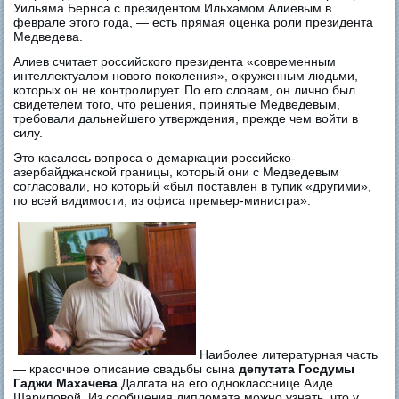
Уильяма Бернса с президентом Ильхамом Алиевым в
феврале этого года, — есть прямая оценка роли президента
Медведева.
Алиев считает российского президента «современным
интеллектуалом нового поколения», окруженным людьми,
которых он не контролирует. По его словам, он лично был
свидетелем того, что решения, принятые Медведевым,
требовали дальнейшего утверждения, прежде чем войти в
силу.
Это касалось вопроса о демаркации российско-
азербайджанской границы, который они с Медведевым
согласовали, но который «был поставлен в тупик «другими»,
по всей видимости, из офиса премьер-министра».
Наиболее литературная часть
— красочное описание свадьбы сына
депутата Госдумы
Гаджи Махачева
Далгата на его однокласснице Аиде
Шариповой. Из сообщения дипломата можно узнать, что у