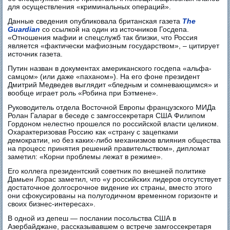
для осуществления «криминальных операций».
Данные сведения опубликовала британская газета
The
Guardian
со ссылкой на один из источников Госдепа.
«Отношения мафии и спецслужб так близки, что Россия
является «фактически мафиозным государством», – цитирует
источник газета.
Путин назван в документах американского госдепа «альфа-
самцом» (или даже «паханом»). На его фоне президент
Дмитрий Медведев выглядит «бледным и сомневающимся» и
вообще играет роль «Робина при Бэтмене».
Руководитель отдела Восточной Европы французского МИДа
Ролан Галараг в беседе с замгоссекретаря США Филипом
Гордоном нелестно прошелся по российской власти целиком.
Охарактеризовав Россию как «страну с зацепками
демократии, но без каких-либо механизмов влияния общества
на процесс принятия решений правительством», дипломат
заметил: «Корни проблемы лежат в режиме».
Его коллега президентский советник по внешней политике
Дамьен Лорас заметил, что «у российских лидеров отсутствует
достаточное долгосрочное видение их страны, вместо этого
они сфокусированы на полугодичном временном горизонте и
своих бизнес-интересах».
В одной из депеш — послании посольства США в
Азербайджане, рассказывавшем о встрече замгоссекретаря