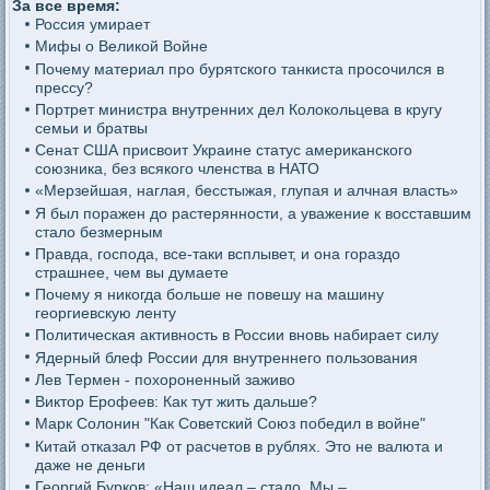
За все время:
Россия умирает
Мифы о Великой Войне
Почему материал про бурятского танкиста просочился в
прессу?
Портрет министра внутренних дел Колокольцева в кругу
семьи и братвы
Сенат США присвоит Украине статус американского
союзника, без всякого членства в НАТО
«Мерзейшая, наглая, бесстыжая, глупая и алчная власть»
Я был поражен до растерянности, а уважение к восставшим
стало безмерным
Правда, господа, все-таки всплывет, и она гораздо
страшнее, чем вы думаете
Почему я никогда больше не повешу на машину
георгиевскую ленту
Политическая активность в России вновь набирает силу
Ядерный блеф России для внутреннего пользования
Лев Термен - похороненный заживо
Виктор Ерофеев: Как тут жить дальше?
Марк Солонин "Как Советский Союз победил в войне"
Китай отказал РФ от расчетов в рублях. Это не валюта и
даже не деньги
Георгий Бурков: «Наш идеал – стадо. Мы –