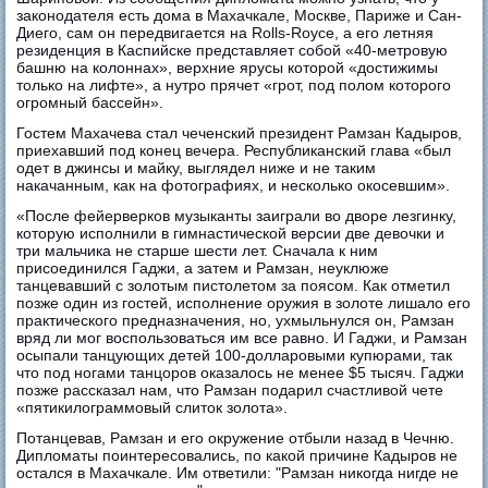
законодателя есть дома в Махачкале, Москве, Париже и Сан-
Диего, сам он передвигается на Rolls-Royce, а его летняя
резиденция в Каспийске представляет собой «40-метровую
башню на колоннах», верхние ярусы которой «достижимы
только на лифте», а нутро прячет «грот, под полом которого
огромный бассейн».
Гостем Махачева стал чеченский президент Рамзан Кадыров,
приехавший под конец вечера. Республиканский глава «был
одет в джинсы и майку, выглядел ниже и не таким
накачанным, как на фотографиях, и несколько окосевшим».
«После фейерверков музыканты заиграли во дворе лезгинку,
которую исполнили в гимнастической версии две девочки и
три мальчика не старше шести лет. Сначала к ним
присоединился Гаджи, а затем и Рамзан, неуклюже
танцевавший с золотым пистолетом за поясом. Как отметил
позже один из гостей, исполнение оружия в золоте лишало его
практического предназначения, но, ухмыльнулся он, Рамзан
вряд ли мог воспользоваться им все равно. И Гаджи, и Рамзан
осыпали танцующих детей 100-долларовыми купюрами, так
что под ногами танцоров оказалось не менее $5 тысяч. Гаджи
позже рассказал нам, что Рамзан подарил счастливой чете
«пятикилограммовый слиток золота».
Потанцевав, Рамзан и его окружение отбыли назад в Чечню.
Дипломаты поинтересовались, по какой причине Кадыров не
остался в Махачкале. Им ответили: "Рамзан никогда нигде не