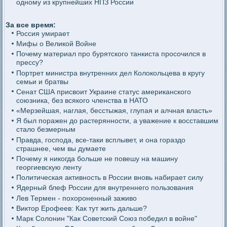
одному из крупнейших НПЗ России
За все время:
Россия умирает
Мифы о Великой Войне
Почему материал про бурятского танкиста просочился в
прессу?
Портрет министра внутренних дел Колокольцева в кругу
семьи и братвы
Сенат США присвоит Украине статус американского
союзника, без всякого членства в НАТО
«Мерзейшая, наглая, бесстыжая, глупая и алчная власть»
Я был поражен до растерянности, а уважение к восставшим
стало безмерным
Правда, господа, все-таки всплывет, и она гораздо
страшнее, чем вы думаете
Почему я никогда больше не повешу на машину
георгиевскую ленту
Политическая активность в России вновь набирает силу
Ядерный блеф России для внутреннего пользования
Лев Термен - похороненный заживо
Виктор Ерофеев: Как тут жить дальше?
Марк Солонин "Как Советский Союз победил в войне"