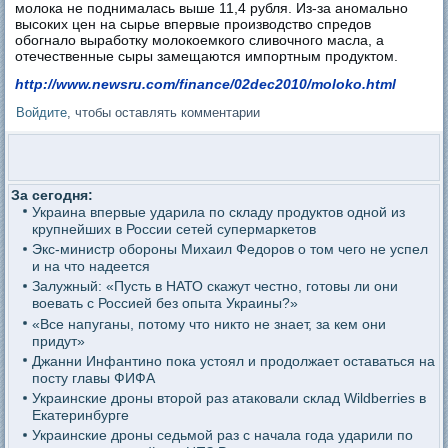
молока не поднималась выше 11,4 рубля. Из-за аномально
высоких цен на сырье впервые производство спредов
обогнало выработку молокоемкого сливочного масла, а
отечественные сыры замещаются импортным продуктом.
http://www.newsru.com/finance/02dec2010/moloko.html
Войдите
, чтобы оставлять комментарии
За сегодня:
Украина впервые ударила по складу продуктов одной из
крупнейших в России сетей супермаркетов
Экс-министр обороны Михаил Федоров о том чего не успел
и на что надеется
Залужный: «Пусть в НАТО скажут честно, готовы ли они
воевать с Россией без опыта Украины?»
«Все напуганы, потому что никто не знает, за кем они
придут»
Джанни Инфантино пока устоял и продолжает оставаться на
посту главы ФИФА
Украинские дроны второй раз атаковали склад Wildberries в
Екатеринбурге
Украинские дроны седьмой раз с начала года ударили по