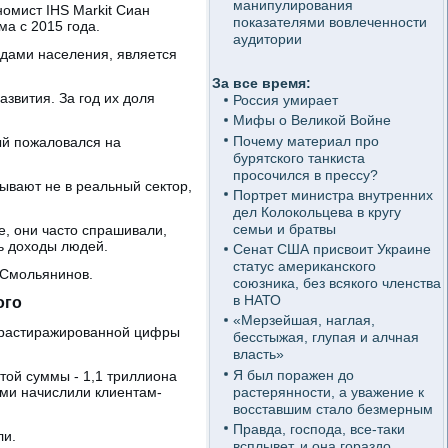
манипулирования
омист IHS Markit Cиан
показателями вовлеченности
а с 2015 года.
аудитории
одами населения, является
За все время:
звития. За год их доля
Россия умирает
Мифы о Великой Войне
Почему материал про
ый пожаловался на
бурятского танкиста
просочился в прессу?
ывают не в реальный сектор,
Портрет министра внутренних
дел Колокольцева в кругу
семьи и братвы
е, они часто спрашивали,
ь доходы людей.
Сенат США присвоит Украине
статус американского
 Смольянинов.
союзника, без всякого членства
в НАТО
ого
«Мерзейшая, наглая,
е растиражированной цифры
бесстыжая, глупая и алчная
власть»
Я был поражен до
этой суммы - 1,1 триллиона
растерянности, а уважение к
ами начислили клиентам-
восставшим стало безмерным
Правда, господа, все-таки
ли.
всплывет, и она гораздо