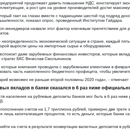
предприятий продолжает давить повышение НДС, констатирует экон
плектующие, а рост цен на уровне производителей достиг максимум
оторый тает на глазах вместе с падающими шестой год подряд дох
ышленности, показал опрос, проведенный Институтом Гайдара.
оп-менеджеров назвали этот фактор ключевым препятствием для ра
ктов.
е неопределенность экономической ситуации в стране, каждый пят
оторой выросли цены на импортные сырье и оборудование.
беспокоит даже зарубежных финансовых инвесторов, которые вклад
т стратег БКС Вячеслав Смольянинов.
ч, которые компания проводила с зарубежными клиентами в феврал
зовать часть накопленного бюджетного профицита, чтобы увеличит
арий возможен не раньше второй половины 2020 года», - отмечает
ых вкладов в банки оказался в 6 раз ниже официальн
ств населения на рублевые депозиты банков мог быть в 6 раз ниж
Б.
 пополнении счетов на 1,7 триллиона рублей, примерно две трети 
бя лишь капитализация процентов, то есть деньги, которые банки с
ийти на счета в результате конвертации валютных депозитов в руб