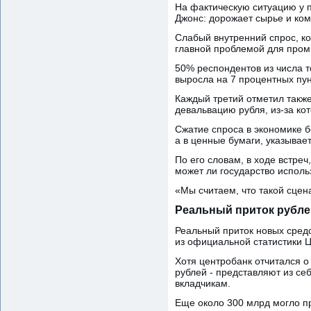
На фактическую ситуацию у 
Джонс: дорожает сырье и ком
Слабый внутренний спрос, к
главной проблемой для пром
50% респондентов из числа т
выросла на 7 процентных пун
Каждый третий отметил такж
девальвацию рубля, из-за к
Сжатие спроса в экономике 
а в ценные бумаги, указывае
По его словам, в ходе встре
может ли государство исполь
«Мы считаем, что такой сцен
Реальный приток рублев
Реальный приток новых сред
из официальной статистики Ц
Хотя центробанк отчитался о
рублей - представляют из се
вкладчикам.
Еще около 300 млрд могло пр