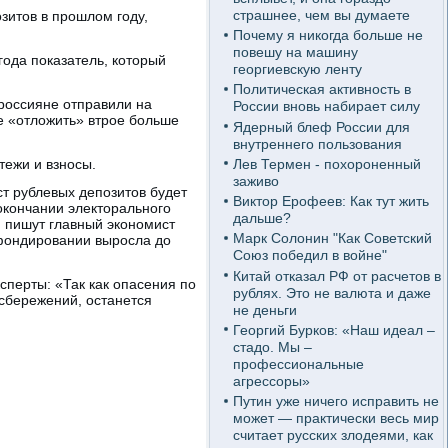
страшнее, чем вы думаете
зитов в прошлом году,
Почему я никогда больше не
повешу на машину
года показатель, который
георгиевскую ленту
Политическая активность в
россияне отправили на
России вновь набирает силу
бе «отложить» втрое больше
Ядерный блеф России для
внутреннего пользования
Лев Термен - похороненный
тежи и взносы.
заживо
ст рублевых депозитов будет
Виктор Ерофеев: Как тут жить
окончании электорального
дальше?
 пишут главный экономист
Марк Солонин "Как Советский
 фондировании выросла до
Союз победил в войне"
Китай отказал РФ от расчетов в
сперты: «Так как опасения по
рублях. Это не валюта и даже
 сбережений, останется
не деньги
Георгий Бурков: «Наш идеал –
стадо. Мы –
профессиональные
агрессоры»
Путин уже ничего исправить не
может — практически весь мир
считает русских злодеями, как