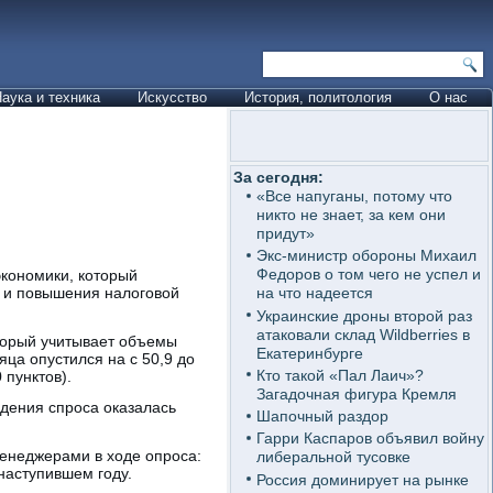
аука и техника
Искусство
История, политология
О нас
За сегодня:
«Все напуганы, потому что
никто не знает, за кем они
придут»
Экс-министр обороны Михаил
Федоров о том чего не успел и
экономики, который
а и повышения налоговой
на что надеется
Украинские дроны второй раз
атаковали склад Wildberries в
торый учитывает объемы
Екатеринбурге
яца опустился на с 50,9 до
Кто такой «Пал Лаич»?
 пунктов).
Загадочная фигура Кремля
адения спроса оказалась
Шапочный раздор
Гарри Каспаров объявил войну
менеджерами в ходе опроса:
либеральной тусовке
наступившем году.
Россия доминирует на рынке