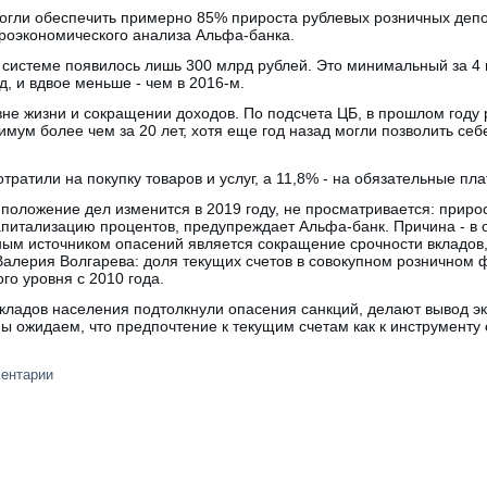
огли обеспечить примерно 85% прироста рублевых розничных депо
кроэкономического анализа Альфа-банка.
 системе появилось лишь 300 млрд рублей. Это минимальный за 4 
д, и вдвое меньше - чем в 2016-м.
не жизни и сокращении доходов. По подсчета ЦБ, в прошлом году 
имум более чем за 20 лет, хотя еще год назад могли позволить се
ратили на покупку товаров и услуг, а 11,8% - на обязательные пла
 положение дел изменится в 2019 году, не просматривается: приро
апитализацию процентов, предупреждает Альфа-банк. Причина - в 
ным источником опасений является сокращение срочности вкладов,
Валерия Волгарева: доля текущих счетов в совокупном розничном
го уровня с 2010 года.
кладов населения подтолкнули опасения санкций, делают вывод эк
мы ожидаем, что предпочтение к текущим счетам как к инструменту
ментарии