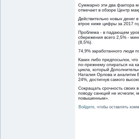
Суммарно эти два фактора м
отмечает в обзоре Центр ма
Действительно новых денег в
втрое ниже цифры за 2017 го
Проблема - в падающем уров
сбережения всего 2,5% - мин
(8,5%).
74,9% заработанного люди пот
Каких либо предпосылок, что
по-прежнему опираться на к
цикла, который Дополнитель
Наталия Орлова и аналитик 
24%, достигнув самого высоко
Сокращать срочность своих в
поводу санкций не исчезли, 
повышенным».
Войдите
, чтобы оставлять ком