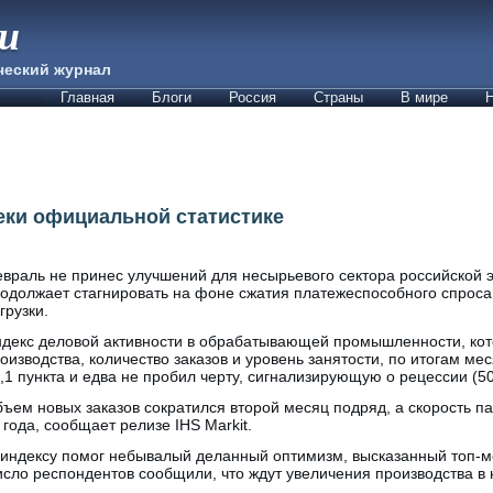
ии
ческий журнал
Главная
Блоги
Россия
Страны
В мире
Н
еки официальной статистике
враль не принес улучшений для несырьевого сектора российской 
одолжает стагнировать на фоне сжатия платежеспособного спрос
грузки.
декс деловой активности в обрабатывающей промышленности, ко
оизводства, количество заказов и уровень занятости, по итогам мес
,1 пункта и едва не пробил черту, сигнализирующую о рецессии (50
ъем новых заказов сократился второй месяц подряд, а скорость п
года, сообщает релизе IHS Markit.
и индексу помог небывалый деланный оптимизм, высказанный топ-
исло респондентов сообщили, что ждут увеличения производства в 