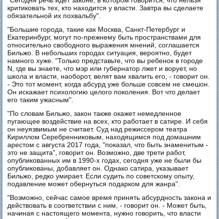
"Сегодня речь идет законе, в котором говорится, что нельзя
критиковать тех, кто находится у власти. Завтра вы сделаете
обязательной их похвальбу".
"Большие города, такие как Москва, Санкт-Петербург и
Екатеринбург, могут по-прежнему быть пространствами для
относительно свободного выражения мнений, соглашается
Бильжо. В небольших городах ситуация, вероятно, будет
намного хуже. "Только представьте, что вы ребенок в городе
N, где вы знаете, что мэр или губернатор лжет и ворует, но
школа и власти, наоборот, велят вам хвалить его, - говорит он.
- Это тот момент, когда абсурд уже больше совсем не смешон.
Он искажает психологию целого поколения. Вот что делает
его таким ужасным".
"По словам Бильжо, закон также окажет немедленное
пугающее воздействие на всех, кто работает в сатире. И себя
он неуязвимым не считает. Суд над режиссером театра
Кириллом Серебренниковым, находящимся под домашним
арестом с августа 2017 года, "показал, что быть знаменитым -
это не защита", говорит он. Возможно, две трети работ,
опубликованных им в 1990-х годах, сегодня уже не были бы
опубликованы, добавляет он. Однако сатира, указывает
Бильжо, редко умирает. Если судить по советскому опыту,
подавление может обернуться подарком для жанра".
"Возможно, сейчас самое время принять абсурдность закона и
действовать в соответствии с ним, - говорит он. - Может быть,
начиная с настоящего момента, нужно говорить, что власти