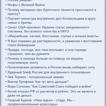
Россия умирает
Мифы о Великой Войне
Почему материал про бурятского танкиста просочился в
прессу?
Портрет министра внутренних дел Колокольцева в кругу
семьи и братвы
Сенат США присвоит Украине статус американского
союзника, без всякого членства в НАТО
«Мерзейшая, наглая, бесстыжая, глупая и алчная власть»
Я был поражен до растерянности, а уважение к восставшим
стало безмерным
Правда, господа, все-таки всплывет, и она гораздо
страшнее, чем вы думаете
Почему я никогда больше не повешу на машину
георгиевскую ленту
Политическая активность в России вновь набирает силу
Ядерный блеф России для внутреннего пользования
Лев Термен - похороненный заживо
Виктор Ерофеев: Как тут жить дальше?
Марк Солонин "Как Советский Союз победил в войне"
Китай отказал РФ от расчетов в рублях. Это не валюта и
даже не деньги
Георгий Бурков: «Наш идеал – стадо. Мы –
профессиональные агрессоры»