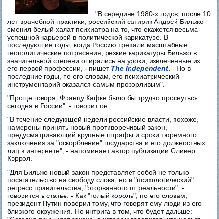
"В середине 1980-х годов, после 10
лет врачебной практики, российский сатирик Андрей Бильжо
сменил белый халат психиатра на то, что окажется весьма
успешной карьерой в политической карикатуре. В
последующие годы, когда Россию трепали масштабные
геополитические потрясения, резкие карикатуры Бильжо в
значительной степени опирались на уроки, извлеченные из
его первой профессии, - пишет
The Independent
. - Но в
последние годы, по его словам, его психиатрический
инструментарий оказался самым прозорливым".
"Проще говоря, Францу Кафке было бы трудно проснуться
сегодня в России", - говорит он.
"В течение следующей недели российские власти, похоже,
намерены принять новый противоречивый закон,
предусматривающий крупные штрафы и сроки тюремного
заключения за "оскорбление" государства и его должностных
лиц в интернете", - напоминает автор публикации Оливер
Кэррол.
"Для Бильжо новый закон представляет собой не только
посягательство на свободу слова, но и "психологический"
регресс правительства, "оторванного от реальности", -
говорится в статье. - Как "голый король", по его словам,
президент Путин поверил тому, что говорят ему люди из его
близкого окружения. Но интрига в том, что будет дальше: