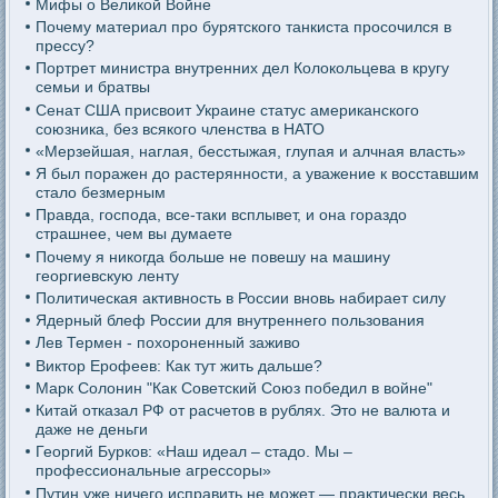
Мифы о Великой Войне
Почему материал про бурятского танкиста просочился в
прессу?
Портрет министра внутренних дел Колокольцева в кругу
семьи и братвы
Сенат США присвоит Украине статус американского
союзника, без всякого членства в НАТО
«Мерзейшая, наглая, бесстыжая, глупая и алчная власть»
Я был поражен до растерянности, а уважение к восставшим
стало безмерным
Правда, господа, все-таки всплывет, и она гораздо
страшнее, чем вы думаете
Почему я никогда больше не повешу на машину
георгиевскую ленту
Политическая активность в России вновь набирает силу
Ядерный блеф России для внутреннего пользования
Лев Термен - похороненный заживо
Виктор Ерофеев: Как тут жить дальше?
Марк Солонин "Как Советский Союз победил в войне"
Китай отказал РФ от расчетов в рублях. Это не валюта и
даже не деньги
Георгий Бурков: «Наш идеал – стадо. Мы –
профессиональные агрессоры»
Путин уже ничего исправить не может — практически весь