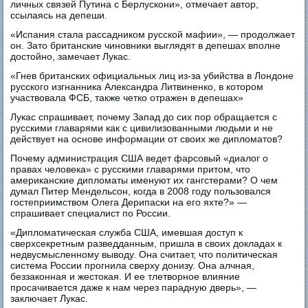
личных связей Путина с Берлускони», отмечает автор,
ссылаясь на депеши.
«Испания стала рассадником русской мафии», — продолжает
он. Зато британские чиновники выглядят в депешах вполне
достойно, замечает Лукас.
«Гнев британских официальных лиц из-за убийства в Лондоне
русского изгнанника Александра Литвиненко, в котором
участвовала ФСБ, также четко отражен в депешах»
Лукас спрашивает, почему Запад до сих пор обращается с
русскими главарями как с цивилизованными людьми и не
действует на основе информации от своих же дипломатов?
Почему администрация США ведет фарсовый «диалог о
правах человека» с русскими главарями притом, что
американские дипломаты именуют их гангстерами? О чем
думал Питер Мендельсон, когда в 2008 году пользовался
гостеприимством Олега Дерипаски на его яхте?» —
спрашивает специалист по России.
«Дипломатическая служба США, имевшая доступ к
сверхсекретным разведданным, пришла в своих докладах к
недвусмысленному выводу. Она считает, что политическая
система России прогнила сверху донизу. Она алчная,
беззаконная и жестокая. И ее тлетворное влияние
просачивается даже к нам через парадную дверь», —
заключает Лукас.