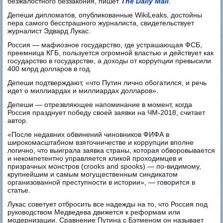
безжалостного беззакония, пишет
The Daily Mail
.
Депеши дипломатов, опубликованные WikiLeaks, достойны
пера самого бесстрашного журналиста, свидетельствует
журналист Эдвард Лукас.
Россия — мафиозное государство, где устрашающая ФСБ,
преемница КГБ, пользуется огромной властью и действует как
государство в государстве, а доходы от коррупции превысили
400 млрд долларов в год.
Депеши подтверждают, «что Путин лично обогатился, и речь
идет о миллиардах и миллиардах долларов».
Депеши — отрезвляющее напоминание в момент, когда
Россия празднует победу своей заявки на ЧМ-2018, считает
автор.
«После недавних обвинений чиновников ФИФА в
широкомасштабном взяточничестве и коррупции вполне
логично, что выиграла заявка страны, которая обворовывается
и некомпетентно управляется кликой проходимцев и
призрачных монстров (crooks and spooks) — по-видимому,
крупнейшим и самым могущественным синдикатом
организованной преступности в истории», — говорится в
статье.
Лукас советует отбросить все надежды на то, что Россия под
руководством Медведева движется к реформам или
модернизации. Сравнение Путина с Бэтменом он называет