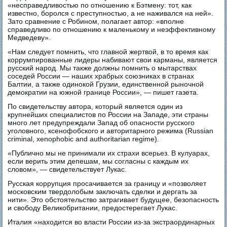
«несправедливостью по отношению к Бэтмену: тот, как
известно, боролся с преступностью, а не наживался на ней».
Зато сравнение с Робином, полагает автор: «вполне
справедливо по отношению к маленькому и неэффективному
Медведеву».
«Нам следует помнить, что главной жертвой, в то время как
коррумпированные лидеры набивают свои карманы, является
русский народ. Мы также должны помнить о мытарствах
соседей России — наших храбрых союзниках в странах
Балтии, а также одинокой Грузии, единственной рыночной
демократии на южной границе России», — пишет газета.
По свидетельству автора, который является один из
крупнейших специалистов по России на Западе, эти страны
много лет предупреждали Запад об опасности русского
уголовного, ксенофобского и авторитарного режима (Russian
criminal, xenophobic and authoritarian regime).
«Публично мы не принимали их страхи всерьез. В кулуарах,
если верить этим депешам, мы согласны с каждым их
словом», — свидетельствует Лукас.
Русская коррупция просачивается за границу и «позволяет
московским твердолобым заключать сделки и дергать за
нити». Это обстоятельство затрагивает будущее, безопасность
и свободу Великобритании, предостерегает Лукас.
Италия «находится во власти России из-за экстраординарных