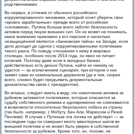
родственниками.
Во-первых, в отличие от обычного российского
коррумпированного чиновника, который хочет уберечь свои
«кровно заработанные» прежде всего от российских
«силовиков», Путина больше всего заботит безопасность
активов перед лицом внешних сил. Он не может не понимать,
какое внимание приковано к его персоне и насколько
незащищённой является «банковская тайна» на Западе, если
дело доходит до сделок с коррумпированными политиками
такого ранга. По поводу отношения к нему в мировых
столицах, особенно после 2014 года, он явно не питает
иллюзий. Поэтому даже если в западных банках
действительно есть деньги Путина, найти их никому не
удастся — за исключением сценария, при котором о них
заявят сами их номинальные держатели (да и тем, скорее
всего, сложно будет предъявить документальные
доказательства связи с президентом).
Во-вторых, следует иметь в виду, что накопление активов за
рубежом затевается политиками, которые опасаются за
судьбу собственного режима и одновременно не сомневаются
в возможности относительно безопасного побега из страны
(так было, например, с Мобуту, Бен Али, Маркосом и Резой
Пехлеви). В случае с Путиным эта логика не действует — за
последние годы он совершил много авантюрных шагов во
внешней политике и не может быть уверен в собственной
безопасности за рубежом. Кроме того, он, похоже, не