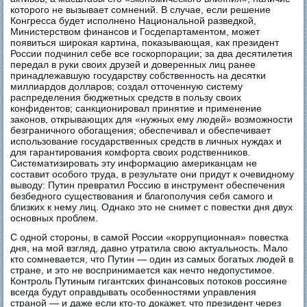
которого не вызывает сомнений. В случае, если решение
Конгресса будет исполнено Национальной разведкой,
Министерством финансов и Госдепартаментом, может
появиться широкая картина, показывающая, как президент
России подчинил себе все госкорпорации; за два десятилетия
передал в руки своих друзей и доверенных лиц ранее
принадлежавшую государству собственность на десятки
миллиардов долларов; создал отточенную систему
распределения бюджетных средств в пользу своих
конфидентов; санкционировал принятие и применение
законов, открывающих для «нужных ему людей» возможности
безграничного обогащения; обеспечивал и обеспечивает
использование государственных средств в личных нуждах и
для гарантирования комфорта своих родственников.
Систематизировать эту информацию американцам не
составит особого труда, в результате они придут к очевидному
выводу: Путин превратил Россию в инструмент обеспечения
безбедного существования и благополучия себя самого и
близких к нему лиц. Однако это не снимет с повестки дня двух
основных проблем.
С одной стороны, в самой России «коррупционная» повестка
дня, на мой взгляд, давно утратила свою актуальность. Мало
кто сомневается, что Путин — один из самых богатых людей в
стране, и это не воспринимается как нечто недопустимое.
Контроль Путиным гигантских финансовых потоков россияне
всегда будут оправдывать особенностями управления
страной — и даже если кто-то докажет, что президент через