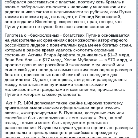
собирался расставаться с властью, поэтому хоть Кремль и
вполне либерально относится к наличию у чиновников и их
родственников счетов и недвижимости за рубежом, сам Путин
такими активами вряд ли владеет, и Леонид Бершидский,
автор издания Bloomberg, скорее всего, прав, говоря, что
Путину просто не нужно большое личное состояние.
Гипотеза о «баснословных» богатствах Путина основывается
на умозрительных сравнениях возможностей авторитарного
российского лидера с правителями куда менее богатых стран,
которым в разное время удалось сколотить огромные
состояния. Активы Ясира Арафата оценивались в $1–3 млрд,
Зина Бен Али — в $17 млрд, Хосни Мубарака — в $70 млрд, и
простое сравнение российской экономики с тунисской или
египетской дает поле для самых экзотических оценок размера
богатств, присвоенных нашей элитой за последние два
десятилетия. Однако, повторюсь, эти деньги распределены
между «легальными» путинскими «кошельками» и
малоизвестными гражданами и компаниями, причастность
Путина к которым сложно установить.
Акт H.R. 1404 допускает также крайне широкую трактовку,
приказывая американским официальным лицам изучить
активы, «контролируемые В. Путиным, доступные ему или
способные быть использованы к его выгоде». Это, на мой
взгляд, только и может быть предметом реального
расследования. В лучшем случае удастся оценить не размеры
персонально принадлежащего российского президенту
активов, а масштабы его «экономического влияния», наличие