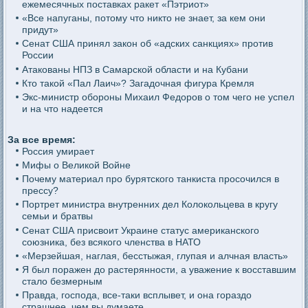
ежемесячных поставках ракет «Пэтриот»
«Все напуганы, потому что никто не знает, за кем они
придут»
Сенат США принял закон об «адских санкциях» против
России
Атакованы НПЗ в Самарской области и на Кубани
Кто такой «Пал Лаич»? Загадочная фигура Кремля
Экс-министр обороны Михаил Федоров о том чего не успел
и на что надеется
За все время:
Россия умирает
Мифы о Великой Войне
Почему материал про бурятского танкиста просочился в
прессу?
Портрет министра внутренних дел Колокольцева в кругу
семьи и братвы
Сенат США присвоит Украине статус американского
союзника, без всякого членства в НАТО
«Мерзейшая, наглая, бесстыжая, глупая и алчная власть»
Я был поражен до растерянности, а уважение к восставшим
стало безмерным
Правда, господа, все-таки всплывет, и она гораздо
страшнее, чем вы думаете