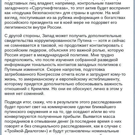
подставных лиц владеет, например, контрольным пакетом
загадочного «Сургутнефтегаза», то этот актив будет воспринят
как «подушка безопасности» для страны в целом. На мой
взгляд, поступившая из-за рубежа информация о богатствах
российского президента ни в коей мере не подорвет его
легитимности внутри России.
С другой стороны, Запад может получить дополнительные
свидетельства коррумпированности Путина — хотя и сейчас
не сомневается в таковой, но продолжает контактировать с
российским лидером, объясняя это важной ролью, которую
Россия играет в международной политике. Мне трудно
предположить, что после изучения собранной разведкой
информации тональность контактов западных политиков с
Путиным изменится. Скорее напротив, подготовка
затребованного Конгрессом отчета если и затруднит кому-то
жизнь, то американскому и европейскому истеблишменту,
которому придется дополнительно обосновывать важность
отношений с Кремлем. Но они ее обоснуют, лично в этом у
меня нет сомнений.
Подводя итог, скажу, что в результате этого расследования
будет пролит свет на коммерческие сделки ближайшего
путинского окружения и на то, где оседают и/или во что
конвертируются полученные прибыли. Выявится масса
посредников в отмывании денег (в последнее время о них
говорят и без специального расследования, как в случае с
«Тройкой-Диалогом») и будут установлены номинальные