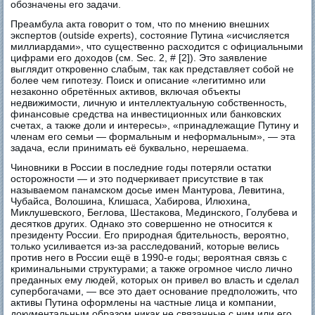
обозначены его задачи.
Преамбула акта говорит о том, что по мнению внешних
экспертов (outside experts), состояние Путина «исчисляется
миллиардами», что существенно расходится с официальными
цифрами его доходов (см. Sec. 2, # [2]). Это заявление
выглядит откровенно слабым, так как представляет собой не
более чем гипотезу. Поиск и описание «легитимно или
незаконно обретённых активов, включая объекты
недвижимости, личную и интеллектуальную собственность,
финансовые средства на инвестиционных или банковских
счетах, а также доли и интересы», «принадлежащие Путину и
членам его семьи — формальным и неформальным», — эта
задача, если принимать её буквально, нерешаема.
Чиновники в России в последние годы потеряли остатки
осторожности — и это подчеркивает присутствие в так
называемом панамском досье имен Мантурова, Левитина,
Чубайса, Волошина, Клишаса, Хабирова, Илюхина,
Миклушевского, Беглова, Шестакова, Мединского, Голубева и
десятков других. Однако это совершенно не относится к
президенту России. Его природная бдительность, вероятно,
только усиливается из-за расследований, которые велись
против него в России ещё в 1990-е годы; вероятная связь с
криминальными структурами; а также огромное число лично
преданных ему людей, которых он привел во власть и сделал
супербогачами, — все это дает основание предположить, что
активы Путина оформлены на частные лица и компании,
документальным образом никак не связанные с ним или его