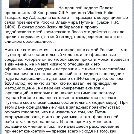
На прошлой неделе Палата
представителей Конгресса США приняла Vladimir Putin
Trasparency Act, задача которого — «раскрыть коррупционные
связи президента России Владимира Путина» (Закон H.R.
1404). В кругах российских либералов и прочих
недоброжелателей кремлевского босса это действо вызвало
прилив энтузиазма, на мой взгляд, преждевременного и не
слишком обоснованного.
Никто не сомневается — ни в мире, ни в самой России, — что
Путин крайне состоятельный человек и что финансовые
средства, которые он по любой своей прихоти может привести
в движение, не имеют никакого отношения к его
официальным доходам и несравнимы с ними по масштабам.
Оценки личного состояния российского лидера в последние
годы варьировались в диапазоне от $40 млрд до более чем
$200 млрд, но никто из тех, кто их давал, не приводил ни
методик оценки, ни перечня конкретных активов и
юрисдикций, в которых они находятся (именно поэтому
журнал Fortune последовательно отказывается включать
Путина в свои списки самых состоятельных людей мира). При
этом даже официальные лица в западных правительствах
открыто говорили, что им известно о том, что Путин
«коррумпирован», и что они учитывают этот факт в своей
работе как некую данность. В то же время у меня есть
большие сомнения в том, что начавшееся расследование
принесёт конкретику — прежде всего исходя из того, как