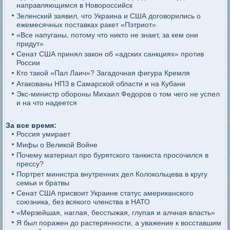
направляющимся в Новороссийск
Зеленский заявил, что Украина и США договорились о
ежемесячных поставках ракет «Пэтриот»
«Все напуганы, потому что никто не знает, за кем они
придут»
Сенат США принял закон об «адских санкциях» против
России
Кто такой «Пал Лаич»? Загадочная фигура Кремля
Атакованы НПЗ в Самарской области и на Кубани
Экс-министр обороны Михаил Федоров о том чего не успел
и на что надеется
За все время:
Россия умирает
Мифы о Великой Войне
Почему материал про бурятского танкиста просочился в
прессу?
Портрет министра внутренних дел Колокольцева в кругу
семьи и братвы
Сенат США присвоит Украине статус американского
союзника, без всякого членства в НАТО
«Мерзейшая, наглая, бесстыжая, глупая и алчная власть»
Я был поражен до растерянности, а уважение к восставшим