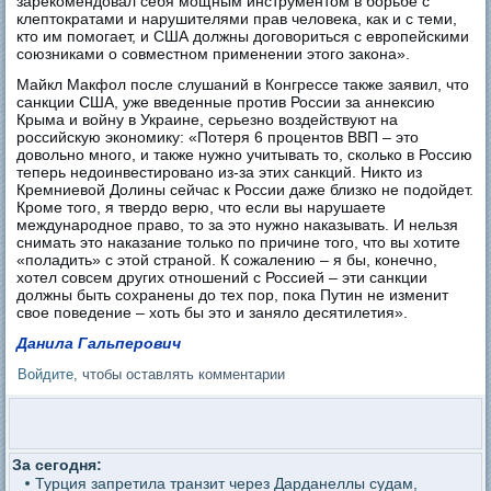
зарекомендовал себя мощным инструментом в борьбе с
клептократами и нарушителями прав человека, как и с теми,
кто им помогает, и США должны договориться с европейскими
союзниками о совместном применении этого закона».
Майкл Макфол после слушаний в Конгрессе также заявил, что
санкции США, уже введенные против России за аннексию
Крыма и войну в Украине, серьезно воздействуют на
российскую экономику: «Потеря 6 процентов ВВП – это
довольно много, и также нужно учитывать то, сколько в Россию
теперь недоинвестировано из-за этих санкций. Никто из
Кремниевой Долины сейчас к России даже близко не подойдет.
Кроме того, я твердо верю, что если вы нарушаете
международное право, то за это нужно наказывать. И нельзя
снимать это наказание только по причине того, что вы хотите
«поладить» с этой страной. К сожалению – я бы, конечно,
хотел совсем других отношений с Россией – эти санкции
должны быть сохранены до тех пор, пока Путин не изменит
свое поведение – хоть бы это и заняло десятилетия».
Данила Гальперович
Войдите
, чтобы оставлять комментарии
За сегодня:
Турция запретила транзит через Дарданеллы судам,