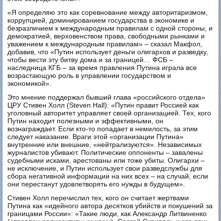
«Я определяю это как соревнование между авторитаризмом,
коррупцией, доминированием государства в экономике и
безразличием к международным правилам с одной стороны, и
демократией, верховенством права, свободными рынками и
уважением к международным правилам» – сказал Макфол,
добавив, что «Путин использует деньги олигархов и разведку,
чтобы вести эту битву дома и за границей… ФСБ –
наследница КГБ – за время правления Путина играла все
возрастающую роль в управлении государством и
экономикой».
Это мнение поддержал бывший глава «российского отдела»
ЦРУ Стивен Холл (Steven Hall): «Путин правит Россией как
уголовный авторитет управляет своей организацией. Тех, кого
Путин находит полезными и эффективными, он
вознаграждает. Если кто-то попадает в немилость, за этим
следует наказание. Враги этой «организации Путина»
внутренние или внешние, «нейтрализуются». Независимых
журналистов убивают. Политические оппоненты – завалены
судебными исками, арестованы или тоже убиты. Олигархи –
не исключение, и Путин использует свои разведслужбы для
сбора негативной информации на них всех – на случай, если
они перестанут удовлетворять его нужды в будущем».
Стивен Холл перечислил тех, кого он считает жертвами
Путина как «идейного автора десятков убийств и покушений за
границами России»: «Такие люди, как Александр Литвиненко