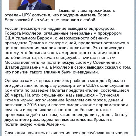
Бывший глава «российского
отдела» ЦРУ допустил, что предприниматель Борис
Березовский был убит, а не покончил с собой
Россия, несмотря на недавние выводы спецпрокурора
Роберта Мюллера, оглашенные генеральным прокурором
США Уильямом Барром, о невозможности обвинить
президента Трампа в сговоре с ней, продолжает оставаться в
центре внимания американских политиков. Это происходит
потому, что большая часть американского политического
истеблишмента, включая спецслужбы, считает попытки
Москвы повлиять на политическую систему Соединенных
Штатов доказанными, а Мюллер в своих выводах сказал о том,
что попытки такого влияния были очевидными.
Одним из самых драматических разборов методов Кремля в
его действиях по подрыву демократии в США стали слушания
Комитета по разведке Палаты представителей, состоявшиеся
28 марта. На этих слушаниях, называвшихся «Путинская
«схема игры»: использование Кремлем олигархов, денег и
разведки в 2016 году и после» американские парламентарии
слушали и спрашивали экспертов по России, а также
продолжали дебаты о том, какие последствия должны быть у
двухлетнего расследования вмешательства Кремля в
политическую жизнь Америки.
Слушания начались с заявления всех республиканцев-членов