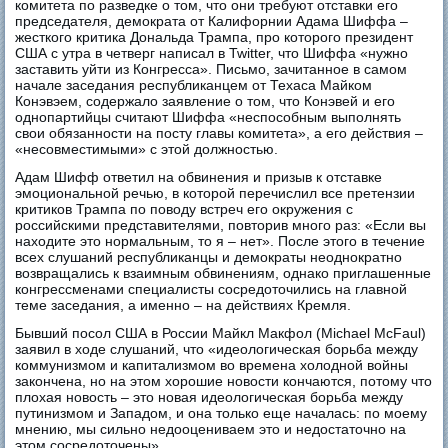
комитета по разведке о том, что они требуют отставки его
председателя, демократа от Калифорнии Адама Шиффа –
жесткого критика Дональда Трампа, про которого президент
США с утра в четверг написал в Twitter, что Шиффа «нужно
заставить уйти из Конгресса». Письмо, зачитанное в самом
начале заседания республиканцем от Техаса Майком
Конэвэем, содержало заявление о том, что Конэвей и его
однопартийцы считают Шиффа «неспособным выполнять
свои обязанности на посту главы комитета», а его действия –
«несовместимыми» с этой должностью.
Адам Шифф ответил на обвинения и призыв к отставке
эмоциональной речью, в которой перечислил все претензии
критиков Трампа по поводу встреч его окружения с
российскими представителями, повторив много раз: «Если вы
находите это нормальным, то я – нет». После этого в течение
всех слушаний республиканцы и демократы неоднократно
возвращались к взаимным обвинениям, однако приглашенные
конгрессменами специалисты сосредоточились на главной
теме заседания, а именно – на действиях Кремля.
Бывший посол США в России Майкл Макфол (Michael McFaul)
заявил в ходе слушаний, что «идеологическая борьба между
коммунизмом и капитализмом во времена холодной войны
закончена, но на этом хорошие новости кончаются, потому что
плохая новость – это новая идеологическая борьба между
путинизмом и Западом, и она только еще началась: по моему
мнению, мы сильно недооцениваем это и недостаточно на
этом сосредоточены».