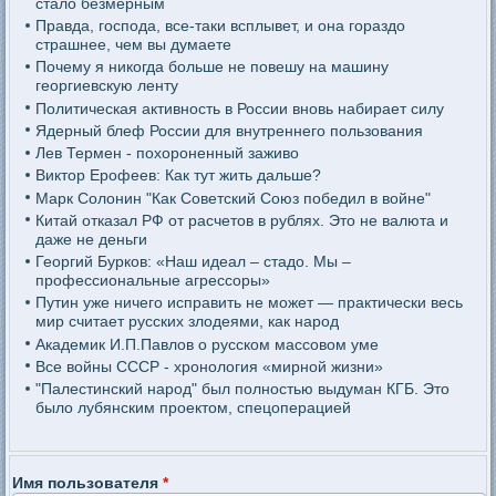
стало безмерным
Правда, господа, все-таки всплывет, и она гораздо
страшнее, чем вы думаете
Почему я никогда больше не повешу на машину
георгиевскую ленту
Политическая активность в России вновь набирает силу
Ядерный блеф России для внутреннего пользования
Лев Термен - похороненный заживо
Виктор Ерофеев: Как тут жить дальше?
Марк Солонин "Как Советский Союз победил в войне"
Китай отказал РФ от расчетов в рублях. Это не валюта и
даже не деньги
Георгий Бурков: «Наш идеал – стадо. Мы –
профессиональные агрессоры»
Путин уже ничего исправить не может — практически весь
мир считает русских злодеями, как народ
Академик И.П.Павлов о русском массовом уме
Все войны СССР - хронология «мирной жизни»
"Палестинский народ" был полностью выдуман КГБ. Это
было лубянским проектом, спецоперацией
Имя пользователя
*