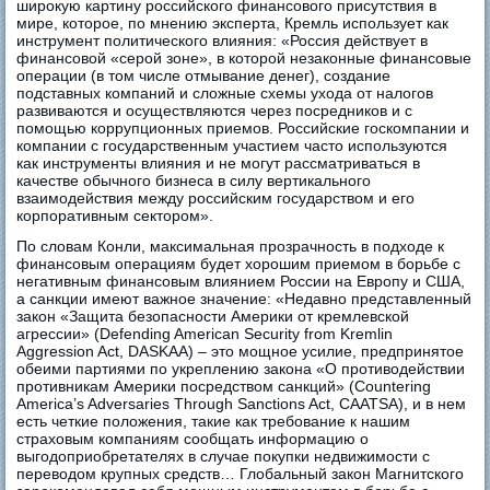
широкую картину российского финансового присутствия в
мире, которое, по мнению эксперта, Кремль использует как
инструмент политического влияния: «Россия действует в
финансовой «серой зоне», в которой незаконные финансовые
операции (в том числе отмывание денег), создание
подставных компаний и сложные схемы ухода от налогов
развиваются и осуществляются через посредников и с
помощью коррупционных приемов. Российские госкомпании и
компании с государственным участием часто используются
как инструменты влияния и не могут рассматриваться в
качестве обычного бизнеса в силу вертикального
взаимодействия между российским государством и его
корпоративным сектором».
По словам Конли, максимальная прозрачность в подходе к
финансовым операциям будет хорошим приемом в борьбе с
негативным финансовым влиянием России на Европу и США,
а санкции имеют важное значение: «Недавно представленный
закон «Защита безопасности Америки от кремлевской
агрессии» (Defending American Security from Kremlin
Aggression Act, DASKAA) – это мощное усилие, предпринятое
обеими партиями по укреплению закона «О противодействии
противникам Америки посредством санкций» (Countering
America’s Adversaries Through Sanctions Act, CAATSA), и в нем
есть четкие положения, такие как требование к нашим
страховым компаниям сообщать информацию о
выгодоприобретателях в случае покупки недвижимости с
переводом крупных средств… Глобальный закон Магнитского