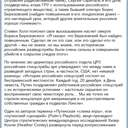
(отравлен радиоактивным чаем), Сергей Скрипаль и его дочь
(подверглись атаке ГРУ с использованием российского
отравляющего вещества), а также бывший олигарх Борис
Березовский (найден повешенным в его лондонском доме) –
это наглядный урок, который другие влиятельные россияне
хорошо понимают».
Стивен Холл пояснил свое высказывание насчет смерти
Бориса Березовского: «Я сказал, что Березовский был найден
повешенным. Сделал ли он это сам, или это сделал кто-то
другой – мы не знаем, но мы знаем, что исторически
российские разведслужбы были очень сильны в совершении
убийств и сокрытии следов этого».
По мнению экс-директора российского отдела ЦРУ,
российские спецслужбы зря утверждают, что между ними и
разведкой западных стран, в частности, США, нет никакой
разницы: «История российских спецслужб состоит из
беспримесной жестокости. Каждый год, 20 декабря, в День
чекиста, Путин поздравляет работников российских спецслужб
с их историческими успехами – настолько серьезно он
воспринимает свою чекистскую роль… Мы же точно не
строили концлагеря для американцев и не расстреливали
собственных граждан в подвалах Лэнгли».
Один из авторов термина «Путинская «схема игры», или
«путинский сценарий» (Putin’s Playbook), вице-президент
Центра стратегических международных исследований Хизер
Конли (Heather Conley) развернула перед конгрессменами