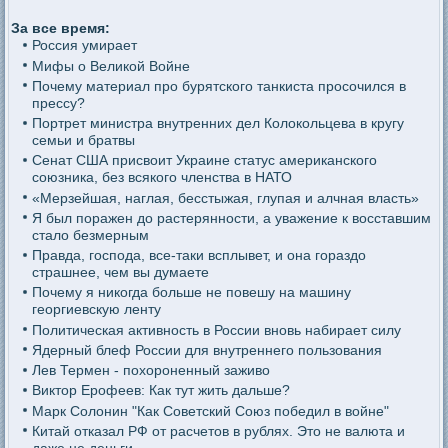
За все время:
Россия умирает
Мифы о Великой Войне
Почему материал про бурятского танкиста просочился в
прессу?
Портрет министра внутренних дел Колокольцева в кругу
семьи и братвы
Сенат США присвоит Украине статус американского
союзника, без всякого членства в НАТО
«Мерзейшая, наглая, бесстыжая, глупая и алчная власть»
Я был поражен до растерянности, а уважение к восставшим
стало безмерным
Правда, господа, все-таки всплывет, и она гораздо
страшнее, чем вы думаете
Почему я никогда больше не повешу на машину
георгиевскую ленту
Политическая активность в России вновь набирает силу
Ядерный блеф России для внутреннего пользования
Лев Термен - похороненный заживо
Виктор Ерофеев: Как тут жить дальше?
Марк Солонин "Как Советский Союз победил в войне"
Китай отказал РФ от расчетов в рублях. Это не валюта и
даже не деньги