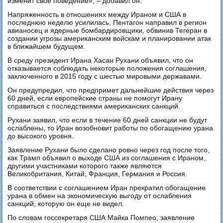
изменит свое поведение», – добавил он.
Напряженность в отношениях между Ираном и США в
последнюю неделю усилилась. Пентагон направил в регион
авианосец и ядерные бомбардировщики, обвинив Тегеран в
создании угрозы американским войскам и планировании атак
в ближайшем будущем.
В среду президент Ирана Хасан Рухани объявил, что он
отказывается соблюдать некоторые положения соглашения,
заключенного в 2015 году с шестью мировыми державами.
Он предупредил, что предпримет дальнейшие действия через
60 дней, если европейские страны не помогут Ирану
справиться с последствиями американских санкций.
Рухани заявил, что если в течение 60 дней санкции не будут
ослаблены, то Иран возобновит работы по обогащению урана
до высокого уровня.
Заявление Рухани было сделано ровно через год после того,
как Трамп объявил о выходе США из соглашения с Ираном,
другими участниками которого также являются
Великобритания, Китай, Франция, Германия и Россия.
В соответствии с соглашением Иран прекратил обогащение
урана в обмен на экономическую выгоду от ослабления
санкций, которую он еще не видел.
По словам госсекретаря США Майка Помпео, заявление