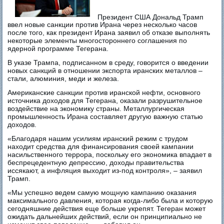
Президент США Дональд Трамп
ввел новые санкции против Ирана через несколько часов
после того, как президент Ирана заявил об отказе выполнять
некоторые элементы многостороннего соглашения по
ядерной программе Тегерана.
В указе Трампа, подписанном в среду, говорится о введении
новых санкций в отношении экспорта иранских металлов –
стали, алюминия, меди и железа.
Американские санкции против иранской нефти, основного
источника доходов для Тегерана, оказали разрушительное
воздействие на экономику страны. Металлургическая
промышленность Ирана составляет другую важную статью
доходов.
«Благодаря нашим усилиям иранский режим с трудом
находит средства для финансирования своей кампании
насильственного террора, поскольку его экономика впадает в
беспрецедентную депрессию, доходы правительства
иссякают, а инфляция выходит из-под контроля», – заявил
Трамп.
«Мы успешно ведем самую мощную кампанию оказания
максимального давления, которая когда-либо была и которую
сегодняшние действия еще больше укрепят. Тегеран может
ожидать дальнейших действий, если он принципиально не