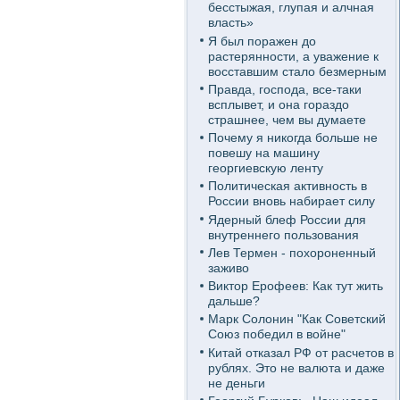
бесстыжая, глупая и алчная
власть»
Я был поражен до
растерянности, а уважение к
восставшим стало безмерным
Правда, господа, все-таки
всплывет, и она гораздо
страшнее, чем вы думаете
Почему я никогда больше не
повешу на машину
георгиевскую ленту
Политическая активность в
России вновь набирает силу
Ядерный блеф России для
внутреннего пользования
Лев Термен - похороненный
заживо
Виктор Ерофеев: Как тут жить
дальше?
Марк Солонин "Как Советский
Союз победил в войне"
Китай отказал РФ от расчетов в
рублях. Это не валюта и даже
не деньги