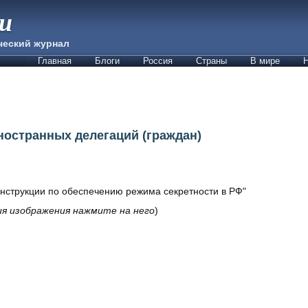
ии
ческий журнал
Главная
Блоги
Россия
Страны
В мире
Н
ностранных делегаций (граждан)
нструкции по обеспечению режима секретности в РФ"
ия изображения нажмите на него
)