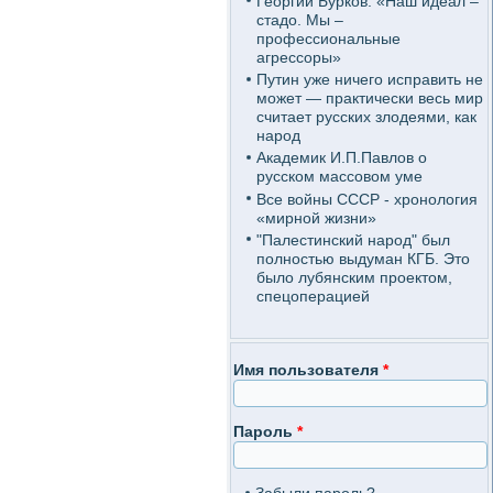
Георгий Бурков: «Наш идеал –
стадо. Мы –
профессиональные
агрессоры»
Путин уже ничего исправить не
может — практически весь мир
считает русских злодеями, как
народ
Академик И.П.Павлов о
русском массовом уме
Все войны СССР - хронология
«мирной жизни»
"Палестинский народ" был
полностью выдуман КГБ. Это
было лубянским проектом,
спецоперацией
Имя пользователя
*
Пароль
*