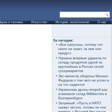
аука и техника
Искусство
История, политология
О нас
За сегодня:
«Все напуганы, потому что
никто не знает, за кем они
придут»
Украина впервые ударила по
складу продуктов одной из
крупнейших в России сетей
супермаркетов
Экс-министр обороны Михаил
Федоров о том чего не успел и
на что надеется
Украинские дроны второй раз
атаковали склад Wildberries в
Екатеринбурге
Залужный: «Пусть в НАТО
скажут честно, готовы ли они
воевать с Россией без опыта