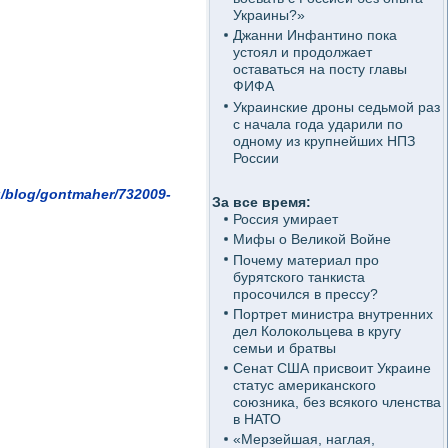
Украины?»
Джанни Инфантино пока
устоял и продолжает
оставаться на посту главы
ФИФА
Украинские дроны седьмой раз
с начала года ударили по
одному из крупнейших НПЗ
России
u/blog/gontmaher/732009-
За все время:
Россия умирает
Мифы о Великой Войне
Почему материал про
бурятского танкиста
просочился в прессу?
Портрет министра внутренних
дел Колокольцева в кругу
семьи и братвы
Сенат США присвоит Украине
статус американского
союзника, без всякого членства
в НАТО
«Мерзейшая, наглая,