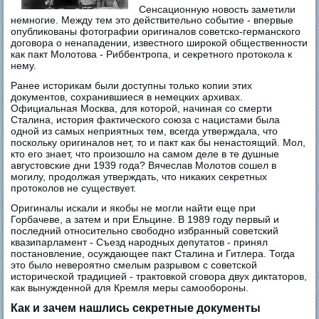
Сенсационную новость заметили
немногие. Между тем это действительно событие - впервые
опубликованы фотографии оригиналов советско-германского
договора о ненападении, известного широкой общественности
как пакт Молотова - Риббентропа, и секретного протокола к
нему.
Ранее историкам были доступны только копии этих
документов, сохранившиеся в немецких архивах.
Официальная Москва, для которой, начиная со смерти
Сталина, история фактического союза с нацистами была
одной из самых неприятных тем, всегда утверждала, что
поскольку оригиналов нет, то и пакт как бы ненастоящий. Мол,
кто его знает, что произошло на самом деле в те душные
августовские дни 1939 года? Вячеслав Молотов сошел в
могилу, продолжая утверждать, что никаких секретных
протоколов не существует.
Оригиналы искали и якобы не могли найти еще при
Горбачеве, а затем и при Ельцине. В 1989 году первый и
последний относительно свободно избранный советский
квазипарламент - Съезд народных депутатов - принял
постановление, осуждающее пакт Сталина и Гитлера. Тогда
это было невероятно смелым разрывом с советской
исторической традицией - трактовкой сговора двух диктаторов,
как вынужденной для Кремля меры самообороны.
Как и зачем нашлись секретные документы