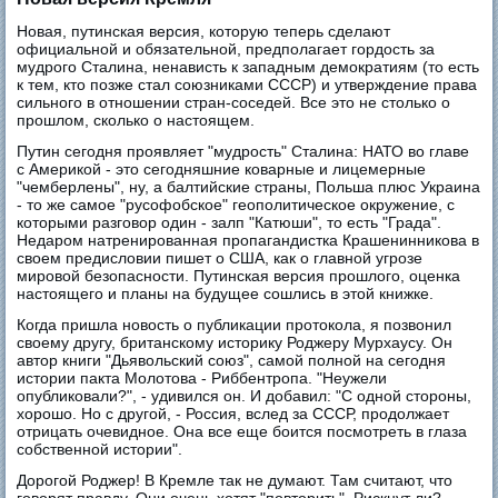
Новая, путинская версия, которую теперь сделают
официальной и обязательной, предполагает гордость за
мудрого Сталина, ненависть к западным демократиям (то есть
к тем, кто позже стал союзниками СССР) и утверждение права
сильного в отношении стран-соседей. Все это не столько о
прошлом, сколько о настоящем.
Путин сегодня проявляет "мудрость" Сталина: НАТО во главе
с Америкой - это сегодняшние коварные и лицемерные
"чемберлены", ну, а балтийские страны, Польша плюс Украина
- то же самое "русофобское" геополитическое окружение, с
которыми разговор один - залп "Катюши", то есть "Града".
Недаром натренированная пропагандистка Крашенинникова в
своем предисловии пишет о США, как о главной угрозе
мировой безопасности. Путинская версия прошлого, оценка
настоящего и планы на будущее сошлись в этой книжке.
Когда пришла новость о публикации протокола, я позвонил
своему другу, британскому историку Роджеру Мурхаусу. Он
автор книги "Дьявольский союз", самой полной на сегодня
истории пакта Молотова - Риббентропа. "Неужели
опубликовали?", - удивился он. И добавил: "С одной стороны,
хорошо. Но с другой, - Россия, вслед за СССР, продолжает
отрицать очевидное. Она все еще боится посмотреть в глаза
собственной истории".
Дорогой Роджер! В Кремле так не думают. Там считают, что