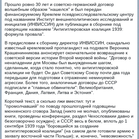
Прошло ровно 30 лет и советско-германский договор
волшебным образом "нашелся" и был передан
финансируемому Кремлем псевдоисследовательскому центру
под названием Институт внешнеполитических исследований и
инициатив (ИНВИССИН) для публикации в сборнике под
говорящим названием "Антигитлеровская коалиция 1939:
формула провала".
В предисловии к сборнику директор ИНВИССИН, скандально
известный кремлевский пропагандист на подхвате Вероника
Крашенинникова анонсирует окончательное возвращение к
советской версии истории Второй мировой войны: "Договор о
ненападении для Москвы был вынужденным шагом,
сделанным, когда стало понятно, что антигитлеровской
коалиции не будет. Он дал Советскому Союзу почти два года
передышки для подготовки к отражению неминуемой
агрессии. Более того, аналогичные договоры до СССР
подписали и "главные обвинители": Великобритания,
Франция, Дания, Латвия, Литва и Эстония".
Короткий текст, а сколько лжи вместил: тут и
"промолчавший" по поводу прошлогодней годовщины
мюнхенского сговора Запад (никто не молчал, опубликованы
книги, проведены конференции, раздел Чехословакии давно и
безоговорочно осужден); и СССР, весь в белом, вплоть до 1
сентября 1939 года "боровшийся за создание
антигитлеровской коалиции" (на самом деле готовили армию к
захвату восточной части Польши); и, конечно, "невозможность"