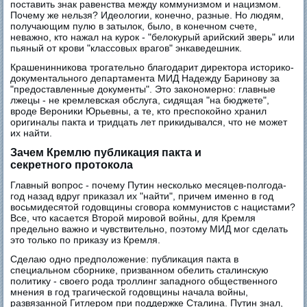
поставить знак равенства между коммунизмом и нацизмом.
Почему же нельзя? Идеологии, конечно, разные. Но людям,
получающим пулю в затылок, было, в конечном счете,
неважно, кто нажал на курок - "белокурый арийский зверь" или
пьяный от крови "классовых врагов" энкаведешник.
Крашенинникова трогательно благодарит директора историко-
документального департамента МИД Надежду Баринову за
"предоставленные документы". Это закономерно: главные
лжецы - не кремлевская обслуга, сидящая "на бюджете",
вроде Вероники Юрьевны, а те, кто преспокойно хранил
оригиналы пакта и тридцать лет прикидывался, что не может
их найти.
Зачем Кремлю публикация пакта и
секретного протокола
Главный вопрос - почему Путин несколько месяцев-полгода-
год назад вдруг приказал их "найти", причем именно в год
восьмидесятой годовщины сговора коммунистов с нацистами?
Все, что касается Второй мировой войны, для Кремля
предельно важно и чувствительно, поэтому МИД мог сделать
это только по приказу из Кремля.
Сделаю одно предположение: публикация пакта в
специальном сборнике, призванном обелить сталинскую
политику - своего рода троллинг западного общественного
мнения в год трагической годовщины начала войны,
развязанной Гитлером при поддержке Сталина. Путин знал,