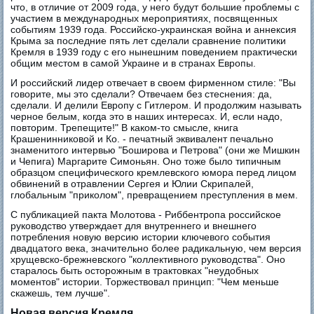
что, в отличие от 2009 года, у него будут большие проблемы с
участием в международных мероприятиях, посвященных
событиям 1939 года. Российско-украинская война и аннексия
Крыма за последние пять лет сделали сравнение политики
Кремля в 1939 году с его нынешним поведением практически
общим местом в самой Украине и в странах Европы.
И российский лидер отвечает в своем фирменном стиле: "Вы
говорите, мы это сделали? Отвечаем без стеснения: да,
сделали. И делили Европу с Гитлером. И продолжим называть
черное белым, когда это в наших интересах. И, если надо,
повторим. Трепещите!" В каком-то смысле, книга
Крашенинниковой и Ко. - печатный эквивалент печально
знаменитого интервью "Боширова и Петрова" (они же Мишкин
и Чепига) Маргарите Симоньян. Оно тоже было типичным
образцом специфического кремлевского юмора перед лицом
обвинений в отравлении Сергея и Юлии Скрипалей,
глобальным "приколом", превращением преступления в мем.
С публикацией пакта Молотова - Риббентропа российское
руководство утверждает для внутреннего и внешнего
потребления новую версию истории ключевого события
двадцатого века, значительно более радикальную, чем версия
хрущевско-брежневского "коллективного руководства". Оно
старалось быть осторожным в трактовках "неудобных
моментов" истории. Торжествовал принцип: "Чем меньше
скажешь, тем лучше".
Новая версия Кремля