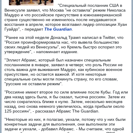
"Специальный посланник США в
Венесуэле заявил, что Москва "не оставила" режим Николаса
Мадуро и что российское присутствие в южноамериканской
стране существенно не изменилось после неудавшегося
восстания в апреле, которое возглавил лидер оппозиции Хуан
Гуайдо", - передает
The Guardian
.
"Ранее на этой неделе Дональд Трамп написал в Twitter, что
"Россия проинформировала нас, что вывела большинство
своих людей из Венесуэлы", но Кремль быстро оспорил это
утверждение", - напоминает издание.
"Эллиот Абрамс, который был назначен специальным
посланником в январе, заявил в четверг, что роль России не
столь важна для выживания Мадуро, как кубинское военное
присутствие, но остается важной. И хотя некоторые
специальные силы могли покинуть страну, по его словам,
"русские не оставили режим".
"Россияне имеют второе по силе влияние после Кубы. Год или
два назад здесь была, я бы сказал, тысяча россиян. Затем их
число сократилось ближе к нулю. Затем, несколько месяцев
назад, оно снова немного увеличилось, когда прибыли около
125 россиян", - рассказал Абрамс The Guardian.
"Некоторые из них, я полагаю, уехали, потому что у них были
конкретные задачи для выполнения, они выполнили эти
задачи и уехали, - добавил Абрамс. - Мы считаем, что одной