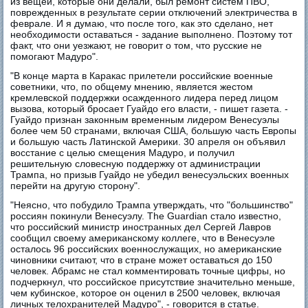
из вещей, которые они делали, был ремонт систем ПВО,
поврежденных в результате серии отключений электричества в
феврале. И я думаю, что после того, как это сделано, нет
необходимости оставаться - задание выполнено. Поэтому тот
факт, что они уезжают, не говорит о том, что русские не
помогают Мадуро".
"В конце марта в Каракас прилетели российские военные
советники, что, по общему мнению, является жестом
кремлевской поддержки осажденного лидера перед лицом
вызова, который бросает Гуайдо его власти, - пишет газета. -
Гуайдо признан законным временным лидером Венесуэлы
более чем 50 странами, включая США, большую часть Европы
и большую часть Латинской Америки. 30 апреля он объявил
восстание с целью смещения Мадуро, и получил
решительную словесную поддержку от администрации
Трампа, но призыв Гуайдо не убедил венесуэльских военных
перейти на другую сторону".
"Неясно, что побудило Трампа утверждать, что "большинство"
россиян покинули Венесуэлу. The Guardian стало известно,
что российский министр иностранных дел Сергей Лавров
сообщил своему американскому коллеге, что в Венесуэле
осталось 96 российских военнослужащих, но американские
чиновники считают, что в стране может оставаться до 150
человек. Абрамс не стал комментировать точные цифры, но
подчеркнул, что российское присутствие значительно меньше,
чем кубинское, которое он оценил в 2500 человек, включая
личных телохранителей Мадуро", - говорится в статье.