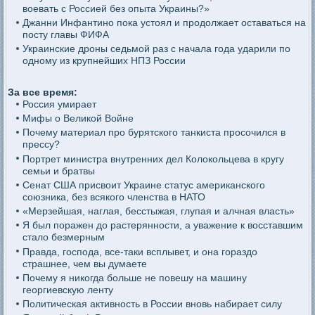
воевать с Россией без опыта Украины?»
Джанни Инфантино пока устоял и продолжает оставаться на
посту главы ФИФА
Украинские дроны седьмой раз с начала года ударили по
одному из крупнейших НПЗ России
За все время:
Россия умирает
Мифы о Великой Войне
Почему материал про бурятского танкиста просочился в
прессу?
Портрет министра внутренних дел Колокольцева в кругу
семьи и братвы
Сенат США присвоит Украине статус американского
союзника, без всякого членства в НАТО
«Мерзейшая, наглая, бесстыжая, глупая и алчная власть»
Я был поражен до растерянности, а уважение к восставшим
стало безмерным
Правда, господа, все-таки всплывет, и она гораздо
страшнее, чем вы думаете
Почему я никогда больше не повешу на машину
георгиевскую ленту
Политическая активность в России вновь набирает силу