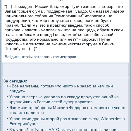
"(...) Президент России Владимир Путин заявил в четверг, что
Запад "сошел с ума", поддерживая Гуайдо. Он назвал лидера
национального собрания "симпатичным" человеком, но
предупредил, что мир погрузится в хаос, если не будет
правил. "Если мы это в практику введем, такой способ
прихода к власти - человек вышел на площадь, обратил свои
глаза к небесам и перед Господом объявил себя главой
государства, это нормально или нет?" - спросил Путин
новостные агентства на экономическом форуме в Санкт-
Петербурге. (...)"
Войдите
, чтобы оставлять комментарии
За сегодня:
«Все напуганы, потому что никто не знает, за кем они
придут»
Украина впервые ударила по складу продуктов одной из
крупнейших в России сетей супермаркетов
Экс-министр обороны Михаил Федоров о том чего не успел
и на что надеется
Украинские дроны второй раз атаковали склад Wildberries в
Екатеринбурге
Залужный: «Пусть в НАТО скажут честно, готовы ли они