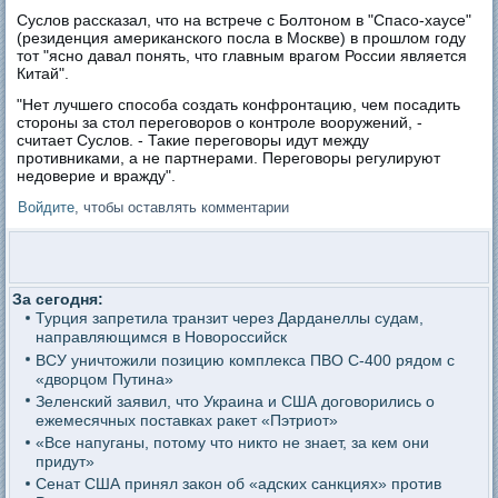
Суслов рассказал, что на встрече с Болтоном в "Спасо-хаусе"
(резиденция американского посла в Москве) в прошлом году
тот "ясно давал понять, что главным врагом России является
Китай".
"Нет лучшего способа создать конфронтацию, чем посадить
стороны за стол переговоров о контроле вооружений, -
считает Суслов. - Такие переговоры идут между
противниками, а не партнерами. Переговоры регулируют
недоверие и вражду".
Войдите
, чтобы оставлять комментарии
За сегодня:
Турция запретила транзит через Дарданеллы судам,
направляющимся в Новороссийск
ВСУ уничтожили позицию комплекса ПВО С-400 рядом с
«дворцом Путина»
Зеленский заявил, что Украина и США договорились о
ежемесячных поставках ракет «Пэтриот»
«Все напуганы, потому что никто не знает, за кем они
придут»
Сенат США принял закон об «адских санкциях» против