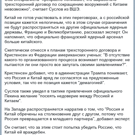
трехсторонний договор по сокращению вооружений с Китаем
невозможно", считает Суслов из ВШЭ.
Китай не готов участвовать в этих переговорах, а с российской
позиции кажется нелогичным, что в этом случае ограничения
не будут распространяться на другие официальные ядерные
державы, Францию и Великобританию, рассказал эксперт. Он
напомнил, что официально французский ядерный арсенал
больше китайского.
Скептически отнесся к планам трехстороннего договора и
Кристенсен из Федерации американских ученых: "В отсутствие
какого-то организованного процесса возникает подозрение: не
пытаются ли они просто все запутать своими заявлениями?".
Кристенсен добавил, что в администрации Трампа понимают,
что Россия и Китай вряд ли согласятся на предложенные
условия, так что ее позиция кажется "демагогией".
Суслов также увидел в тактике привлечения официального
Пекина желание "посеять недоверие между Россией и
Китаем".
На Западе распространяется нарратив о том, что "Россия и
Китай обречены на столкновение друг с другом, потому что
Россия превращается в младшего партнера", добавил эксперт.
Он считает, что за этим стоит попытка убедить Россию, что
Китай ей враждебен.