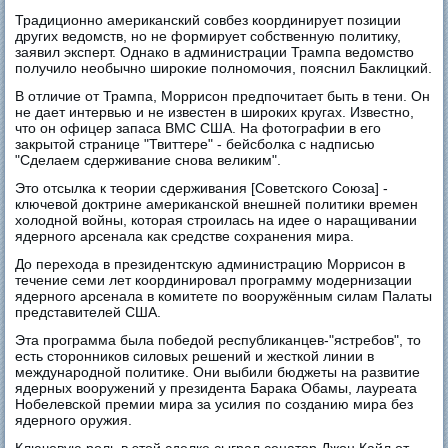
Традиционно американский совбез координирует позиции
других ведомств, но не формирует собственную политику,
заявил эксперт. Однако в администрации Трампа ведомство
получило необычно широкие полномочия, пояснил Баклицкий.
В отличие от Трампа, Моррисон предпочитает быть в тени. Он
не дает интервью и не известен в широких кругах. Известно,
что он офицер запаса ВМС США. На фотографии в его
закрытой странице "Твиттере" - бейсболка с надписью
"Сделаем сдерживание снова великим".
Это отсылка к теории сдерживания [Советского Союза] -
ключевой доктрине американской внешней политики времен
холодной войны, которая строилась на идее о наращивании
ядерного арсенала как средстве сохранения мира.
До перехода в президентскую администрацию Моррисон в
течение семи лет координировал программу модернизации
ядерного арсенала в комитете по вооружённым силам Палаты
представителей США.
Эта программа была победой республиканцев-"ястребов", то
есть сторонников силовых решений и жесткой линии в
международной политике. Они выбили бюджеты на развитие
ядерных вооружений у президента Барака Обамы, лауреата
Нобелевской премии мира за усилия по созданию мира без
ядерного оружия.