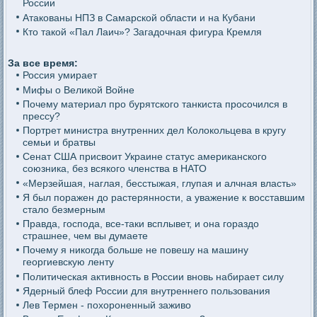
России
Атакованы НПЗ в Самарской области и на Кубани
Кто такой «Пал Лаич»? Загадочная фигура Кремля
За все время:
Россия умирает
Мифы о Великой Войне
Почему материал про бурятского танкиста просочился в
прессу?
Портрет министра внутренних дел Колокольцева в кругу
семьи и братвы
Сенат США присвоит Украине статус американского
союзника, без всякого членства в НАТО
«Мерзейшая, наглая, бесстыжая, глупая и алчная власть»
Я был поражен до растерянности, а уважение к восставшим
стало безмерным
Правда, господа, все-таки всплывет, и она гораздо
страшнее, чем вы думаете
Почему я никогда больше не повешу на машину
георгиевскую ленту
Политическая активность в России вновь набирает силу
Ядерный блеф России для внутреннего пользования
Лев Термен - похороненный заживо