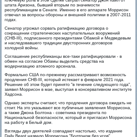
Ключевую роль в этой сделке сыграл сенатор Джон Кайл от
штата Аризона, бывший вторым по значимости
республиканцем в Сенате. Именно в его аппарате Моррисон
отвечал за вопросы обороны и внешней политики в 2007-2011
годах.
Сенатор угрожал сорвать ратификацию договора о
сокращении стратегических наступательных вооружений
(СНВ-III), подписанного президентами Обамой и Медведевым
и наследовавшего традиции двусторонних договоров
холодной войны.
Соглашение республиканцы все-таки ратифицировали - в
обмен на согласие Обамы выделить средства на
модернизацию атомного арсенала.
Формально США по-прежнему рассматривают возможность
продления СНВ-III, который истекает в феврале 2021 года.
Решение об этом будет принято "в течение следующего года",
заявил Моррисон в мае, выступая в консервативном институте
Хадсона.
Однако эксперты считают, что продления договора ожидать не
стоит. На это указывают все публичные заявления Моррисона,
а также Джона Болтона - советника президента по
Национальной безопасности, который и пригласил Моррисона
на работу в Белый дом.
Взгляды двух деятелей совпадают настолько, что издание
Daily Beast назвало Моррисона "Болтоном без усов".