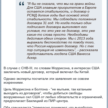
"Я бы не сказала, что мы на грани войны.
Для США главным приоритетом в Европе
остается стабильность, и договор о
РСМД долгие годы был основой этой
стабильности. Мы соблюдали положения
договора 31 год. Но когда только один
подписант договора выполняет его
условия, то это уже не договор, это уже
какие-то слова просто. Необходимы
действия обеих сторон. Мы с 2013 года
выражали беспокойство по поводу того,
что Россия нарушает договор. Но с тех
пор ситуация не изменилась", - рассказала
представитель госдепа США Ванесса
Аскер.
В случае с СНВ-III, по словам Моррисона, в интересах США
заключить новый договор, который включал бы Китай.
Однако эксперты посчитали эти заявления не совсем
искренними.
Цель Моррисона и Болтона - "не мытьем, так катаньем
выходить из договоров", чтобы добиться свободы
вооруженных сил США от любых обязательств и ограничений,
предполагает Баклицкий из ПИР-центра.
Оба специалиста "прекрасно понимают, что выработать