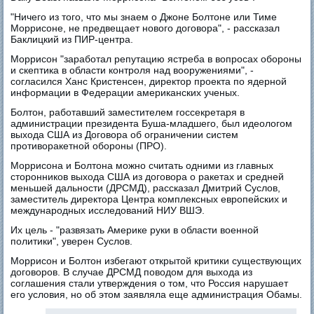
"Ничего из того, что мы знаем о Джоне Болтоне или Тиме
Моррисоне, не предвещает нового договора", - рассказал
Баклицкий из ПИР-центра.
Моррисон "заработал репутацию ястреба в вопросах обороны
и скептика в области контроля над вооружениями", -
согласился Ханс Кристенсен, директор проекта по ядерной
информации в Федерации американских ученых.
Болтон, работавший заместителем госсекретаря в
администрации президента Буша-младшего, был идеологом
выхода США из Договора об ограничении систем
противоракетной обороны (ПРО).
Моррисона и Болтона можно считать одними из главных
сторонников выхода США из договора о ракетах и средней
меньшей дальности (ДРСМД), рассказал Дмитрий Суслов,
заместитель директора Центра комплексных европейских и
международных исследований НИУ ВШЭ.
Их цель - "развязать Америке руки в области военной
политики", уверен Суслов.
Моррисон и Болтон избегают открытой критики существующих
договоров. В случае ДРСМД поводом для выхода из
соглашения стали утверждения о том, что Россия нарушает
его условия, но об этом заявляла еще администрация Обамы.