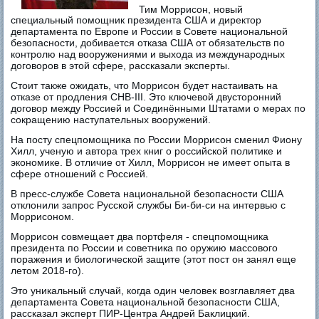
Тим Моррисон, новый
специальный помощник президента США и директор
департамента по Европе и России в Совете национальной
безопасности, добивается отказа США от обязательств по
контролю над вооружениями и выхода из международных
договоров в этой сфере, рассказали эксперты.
Стоит также ожидать, что Моррисон будет настаивать на
отказе от продления СНВ-III. Это ключевой двусторонний
договор между Россией и Соединёнными Штатами о мерах по
сокращению наступательных вооружений.
На посту спецпомощника по России Моррисон сменил Фиону
Хилл, ученую и автора трех книг о российской политике и
экономике. В отличие от Хилл, Моррисон не имеет опыта в
сфере отношений с Россией.
В пресс-службе Совета национальной безопасности США
отклонили запрос Русской службы Би-би-си на интервью с
Моррисоном.
Моррисон совмещает два портфеля - спецпомощника
президента по России и советника по оружию массового
поражения и биологической защите (этот пост он занял еще
летом 2018-го).
Это уникальный случай, когда один человек возглавляет два
департамента Совета национальной безопасности США,
рассказал эксперт ПИР-Центра Андрей Баклицкий.