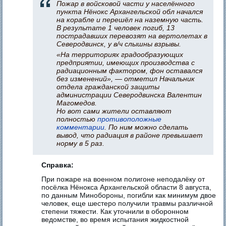
Пожар в войсковой части у населённого
пункта Нёнокс Архангельской обл начался
на корабле и перешёл на наземную часть.
В результате 1 человек погиб, 13
пострадавших перевозят на вертолетах в
Северодвинск, у в/ч слышны взрывы.
«На территориях градообразующих
предприятии, имеющих производства с
радиационным фактором, фон оставался
без изменений», — отметил Начальник
отдела гражданской защиты
администрации Северодвинска Валентин
Магомедов.
Но вот сами жители оставляют
полностью
противоположные
комментарии
. По ним можно сделать
вывод, что радиация в районе превышает
норму в 5 раз.
Справка:
При пожаре на военном полигоне неподалёку от
посёлка Нёнокса Архангельской области 8 августа,
по данным Минобороны, погибли как минимум двое
человек, еще шестеро получили травмы различной
степени тяжести. Как уточнили в оборонном
ведомстве, во время испытания жидкостной