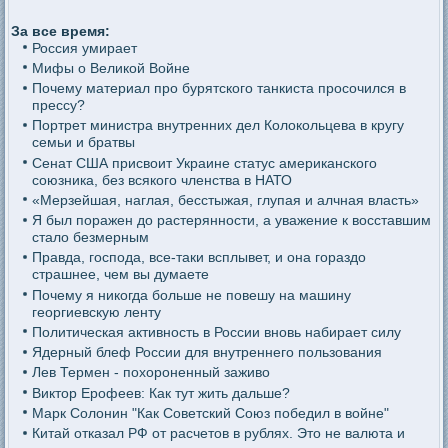
За все время:
Россия умирает
Мифы о Великой Войне
Почему материал про бурятского танкиста просочился в
прессу?
Портрет министра внутренних дел Колокольцева в кругу
семьи и братвы
Сенат США присвоит Украине статус американского
союзника, без всякого членства в НАТО
«Мерзейшая, наглая, бесстыжая, глупая и алчная власть»
Я был поражен до растерянности, а уважение к восставшим
стало безмерным
Правда, господа, все-таки всплывет, и она гораздо
страшнее, чем вы думаете
Почему я никогда больше не повешу на машину
георгиевскую ленту
Политическая активность в России вновь набирает силу
Ядерный блеф России для внутреннего пользования
Лев Термен - похороненный заживо
Виктор Ерофеев: Как тут жить дальше?
Марк Солонин "Как Советский Союз победил в войне"
Китай отказал РФ от расчетов в рублях. Это не валюта и