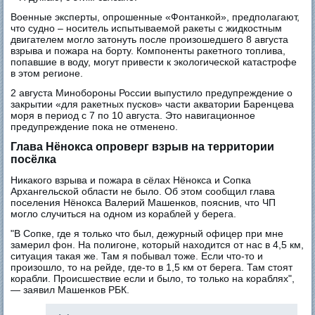
Военные эксперты, опрошенные «Фонтанкой», предполагают,
что судно – носитель испытываемой ракеты с жидкостным
двигателем могло затонуть после произошедшего 8 августа
взрыва и пожара на борту. Компоненты ракетного топлива,
попавшие в воду, могут привести к экологической катастрофе
в этом регионе.
2 августа Минобороны России выпустило предупреждение о
закрытии «для ракетных пусков» части акватории Баренцева
моря в период с 7 по 10 августа. Это навигационное
предупреждение пока не отменено.
Глава Нёнокса опроверг взрыв на территории
посёлка
Никакого взрыва и пожара в сёлах Нёнокса и Сопка
Архангельской области не было. Об этом сообщил глава
поселения Нёнокса Валерий Машенков, пояснив, что ЧП
могло случиться на одном из кораблей у берега.
"В Сопке, где я только что был, дежурный офицер при мне
замерил фон. На полигоне, который находится от нас в 4,5 км,
ситуация такая же. Там я побывал тоже. Если что-то и
произошло, то на рейде, где-то в 1,5 км от берега. Там стоят
корабли. Происшествие если и было, то только на кораблях",
— заявил Машенков РБК.