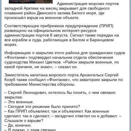
Администрация морских портов
западной Арктики на месяц закрывает для свободного
плавания район Двинского залива Белого моря, где
произошёл взрыв на военном объекте.
Соответствующее прибрежное предупреждение (ПРИП)
размещено на официальном интернет-ресурсе
администрации портов 8 августа. Сигнал также передан на
все корабли и суда, работающие в Белом и Баренцевом
морях.
Информацию о закрытии этого района для гражданских судов
«Фонтанке» подтвердил начальник отдела обеспечения
судоходства Михаил Цветков. «Район закрыли военные, по
какой причине, не знаю», – сказал он.
Заместитель капитана морского порта Архангельск Сергей
Козуб также сообщил «Фонтанке», что акваторию закрыли по
требованию Министерства обороны.
– Сергей Леонидович, хотелось бы понять, с чем связано
закрытие.
– Это военные.
– Сегодня это решение было принято?
– Как ПРИП объявляют, так и объявляют. Как военные
сделают, так и сделают, – загадочно ответил он и добавил: –
Слышали о взрыве?
– Да, конечно.
– Я думаю, с этим связано.