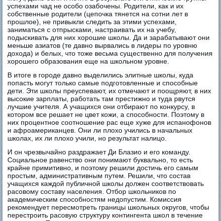
успехами чад не особо озабочены. Родители, как и их
собственные родители (цепочка тянется на сотни лет в
прошлое), не привыкли следить за этими успехами,
заниматься с отпрысками, настраивать их на учебу,
подыскивать для них хорошие школы. Да и зарабатывают они
меньше азиатов (те давно вырвались в лидеры по уровню
дохода) и белых, что тоже весьма существенно для получения
хорошего образования еще на школьном уровне.
В итоге в городе давно выделились элитные школы, куда
попасть могут только самые подготовленные и способные
дети. Эти школы преуспевают, их отмечают и поощряют, в них
высокие зарплаты, работать там престижно и туда рвутся
лучшие учителя. А учащихся они отбирают по конкурсу, в
котором все решает не цвет кожи, а способности. Поэтому в
них процентное соотношение рас еще хуже для испанофонов
и афроамериканцев. Они ли плохо учились в начальных
школах, их ли плохо учили, но результат налицо.
И он чрезвычайно раздражает Ди Блазио и его команду.
Социальное равенство они понимают буквально, то есть
крайне примитивно, и поэтому решили достичь его самым
простым, административным путем. Решили, что состав
учащихся каждой публичной школы должен соответствовать
расовому составу населения. Отбор школьников по
академическим способностям недопустим. Комиссия
рекомендует пересмотреть границы школьных округов, чтобы
перестроить расовую структуру контингента школ в течение