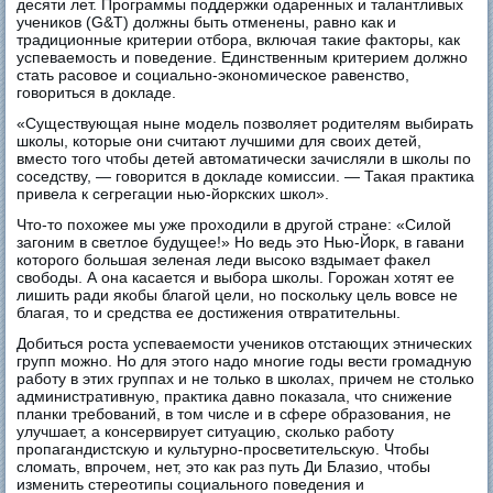
десяти лет. Программы поддержки одаренных и талантливых
учеников (G&T) должны быть отменены, равно как и
традиционные критерии отбора, включая такие факторы, как
успеваемость и поведение. Единственным критерием должно
стать расовое и социально-экономическое равенство,
говориться в докладе.
«Существующая ныне модель позволяет родителям выбирать
школы, которые они считают лучшими для своих детей,
вместо того чтобы детей автоматически зачисляли в школы по
соседству, — говорится в докладе комиссии. — Такая практика
привела к сегрегации нью-йоркских школ».
Что-то похожее мы уже проходили в другой стране: «Силой
загоним в светлое будущее!» Но ведь это Нью-Йорк, в гавани
которого большая зеленая леди высоко вздымает факел
свободы. А она касается и выбора школы. Горожан хотят ее
лишить ради якобы благой цели, но поскольку цель вовсе не
благая, то и средства ее достижения отвратительны.
Добиться роста успеваемости учеников отстающих этнических
групп можно. Но для этого надо многие годы вести громадную
работу в этих группах и не только в школах, причем не столько
административную, практика давно показала, что снижение
планки требований, в том числе и в сфере образования, не
улучшает, а консервирует ситуацию, сколько работу
пропагандистскую и культурно-просветительскую. Чтобы
сломать, впрочем, нет, это как раз путь Ди Блазио, чтобы
изменить стереотипы социального поведения и