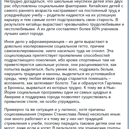
Нетрудно догадаться, что школьные неуспехи детей этих двух
рас обусловлены социальными факторами. Китайских детей с
самого раннего возраста настраивают на постоянный труд и
усерднейшую учебу – родители надеются на их успешную
карьеру и тем самым хотят подстраховать свою старость. В
результате китайцы вырастают чрезвычайно трудолюбивыми и
честолюбивыми. А их дети составляют более 60% учеников
лучших школ города.
Иное дело у афроамериканцев – их дети вырастают в
довольно изолированном социальном гетто, причем
самоизолированном, никто насильно туда не сгонял. Эта
социоловушка препятствует проявлению способностей
подрастающего поколения, ибо кроме спортивных там не
приветствуются школьные успехи, они расцениваются, как
попытка выделиться, быть умнее всех, подражать белым,
нарушить традиции и каноны, выделиться из устоявшейся
среды, чему любая вязкая среда старается помешать –
вспомните, как затягивает болото. Так и образуются Гарлемы
и Бронксы, вырваться из которых трудно. К тому же в Нью-
Йорке социальные программы одни из самых щедрых в
Америке и поддержка города позволяет существовать в
привычном стиле, не особо утруждаясь.
Примерно та же ситуация и у латинос, хотя причины
социозамыкания (термин Станислава Лема) несколько иные:
они много работают и к тому же у них нет традиций
стремления к учебе, поэтому передать таковое детям они не
могут, даже если и хотят. В результате эти этнические группы