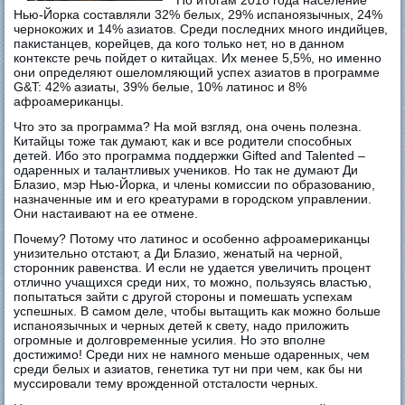
Нью-Йорка составляли 32% белых, 29% испаноязычных, 24%
чернокожих и 14% азиатов. Среди последних много индийцев,
пакистанцев, корейцев, да кого только нет, но в данном
контексте речь пойдет о китайцах. Их менее 5,5%, но именно
они определяют ошеломляющий успех азиатов в программе
G&T: 42% азиаты, 39% белые, 10% латинос и 8%
афроамериканцы.
Что это за программа? На мой взгляд, она очень полезна.
Китайцы тоже так думают, как и все родители способных
детей. Ибо это программа поддержки Gifted and Talented –
одаренных и талантливых учеников. Но так не думают Ди
Блазио, мэр Нью-Йорка, и члены комиссии по образованию,
назначенные им и его креатурами в городском управлении.
Они настаивают на ее отмене.
Почему? Потому что латинос и особенно афроамериканцы
унизительно отстают, а Ди Блазио, женатый на черной,
сторонник равенства. И если не удается увеличить процент
отлично учащихся среди них, то можно, пользуясь властью,
попытаться зайти с другой стороны и помешать успехам
успешных. В самом деле, чтобы вытащить как можно больше
испаноязычных и черных детей к свету, надо приложить
огромные и долговременные усилия. Но это вполне
достижимо! Среди них не намного меньше одаренных, чем
среди белых и азиатов, генетика тут ни при чем, как бы ни
муссировали тему врожденной отсталости черных.