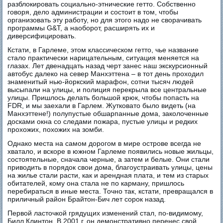
разблокировать социально-этнические гетто. Собственно
говоря, дело администрации и состоит в том, чтобы
организовать эту работу, но для этого надо не сворачивать
программы G&T, а наоборот, расширять их и
диверсифицировать.
Кстати, в Гарлеме, этом классическом гетто, чье название
стало практически нарицательным, ситуация меняется на
глазах. Лет двенадцать назад черт занес наш экскурсионный
автобус далеко на север Манхэттена – в тот день проходил
знаменитый нью-йоркский марафон, сотни тысяч людей
высыпали на улицы, и полиция перекрыла все центральные
улицы. Пришлось делать большой крюк, чтобы попасть на
FDR, и мы заехали в Гарлем. Жутковато было видеть (на
Манхэттене!) полупустые обшарпанные дома, заколоченные
досками окна со следами пожара, пустые улицы и редких
прохожих, похожих на зомби.
Однако места на самом дорогом в мире острове всегда не
хватало, и вскоре в южном Гарлеме появились новые жильцы,
состоятельные, сначала черные, а затем и белые. Они стали
приводить в порядок свои дома, благоустраивать улицы, цены
на жилье стали расти, как и арендная плата, и тем из старых
обитателей, кому она стала не по карману, пришлось
перебираться в иные места. Точно так, кстати, превращался в
приличный район Брайтон-Бич лет сорок назад.
Первой ласточкой грядущих изменений стал, по-видимому,
Билл Клинтон. В 2001 г. он демонстративно перенес свой