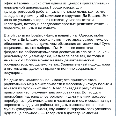
офис в Гарлем. Офис стал одним из центров кристаллизации
нормальной цивилизации. Проще говоря, для
культуртрегерской работы нужны не такие люди, как те, что
заседают в упомянутой комиссии и окружают Ди Блазио. Эти
явно не учились в хороших школах, университетах и
колледжах, потому и предлагают простые решения: отнять и
поделить, тащить и не пущать.
В этой связи на Брайтон-Бич, в нашей Литл Одессе, любят
клеймить Ди Блазио социалистом – это здесь самое тяжелое
обвинение, тяжелее даже, чем обзывание антисемитом! Хуже
социалиста только либерал. Гм. Но разве советская
феодально-рабовладельческая деспотия имела отношение к
реальному социализму? Да, называла себя так, но тогда и
нынешнюю Россию можно назвать демократическим
государством, что далеко не так. Уравнительный подход мэра
и его команды далек от практики истинно социальных
государств.
Но даже эти комиссары понимают, что принятие столь
радикальных мер может привести к массовому исходу белых и
азиатов из публичных школ. А это приведет к результатам
прямо противоположным запланированным. Вот тогда и
произойдет настоящая сегрегация! «Если ученики массово
перейдут из публичных школ в частные или если семьи начнут
переезжать в другие районы, создать высококачественные
мультикультурные школы, служащие интересам всех учеников,
будет еще сложнее», — говорится в докладе комиссии.