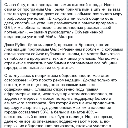
Слава богу, есть надежда на самих жителей города. Идея
отказа от программы G&T была принята ими в штыки, вызвав
негативную реакцию даже со стороны обычно лояльного мэру
профсоюза учителей. «В каждой этнической общине есть
дети, способные успешно развиваться в рамках программы
G&T, и мы обязаны помочь им полностью раскрыть свой
потенциал», — заявил руководитель Объединенной
федерации учителей Майкл Малгрю.
Даже Рубен Диас-младший, президент Бронкса, против
ликвидации программы G&T: «Решением проблем, с которыми
сталкиваются сейчас публичные школы, не может быть отказ
от набора на программы тех или иных учеников. Мы должны
стремиться охватить подобными программами все общины
города, а не пытаться их сократить».
Столкнувшись с неприятием общественности, мэр стал
осторожнее: «Это просто рекомендации. Доклад только что
вышел, и мне еще предстоит ознакомиться с его
содержанием». Слишком откровенно подыгрывая
афроамериканцам, используя при этом испанофонов, он
заденет интересы и может потерять поддержку белого и
азиатского электората, без которой его шансы продолжить
карьеру испарятся. Да, доля опекаемых им в населении
города составляет 53%, а белых и азиатов 46% –
электоральный перевес как будто налицо. Но, во-первых,
далеко не все из опекаемых поддерживают мэра, а, во-
вторых, их общественная активность, включая участие в