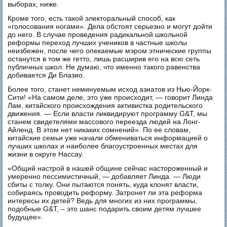
выборах, ниже.
Кроме того, есть такой электоральный способ, как
«голосования ногами». Дела обстоят серьезно и могут дойти
до него. В случае проведения радикальной школьной
реформы переход лучших учеников в частные школы
неизбежен, после чего опекаемые мэром этнические группы
останутся в том же гетто, лишь расширив его на всю сеть
публичных школ. Не думаю, что именно такого равенства
добивается Ди Блазио.
Более того, станет неминуемым исход азиатов из Нью-Йорк-
Сити! «На самом деле, это уже происходит, — говорит Линда
Лам, китайского происхождения активистка родительского
движения. — Если власти ликвидируют программу G&T, мы
станем свидетелями массового переезда людей на Лонг-
Айленд. В этом нет никаких сомнений». По ее словам,
китайские семьи уже начали обмениваться информацией о
лучших школах и наиболее благоустроенных местах для
жизни в округе Нассау.
«Общий настрой в нашей общине сейчас настороженный и
умеренно пессимистичный, — добавляет Линда. — Люди
сбиты с толку. Они пытаются понять, куда клонят власти,
собираясь проводить реформу. Затронет ли эта реформа
интересы их детей? Ведь для многих из них программы,
подобные G&T, – это шанс подарить своим детям лучшее
будущее».