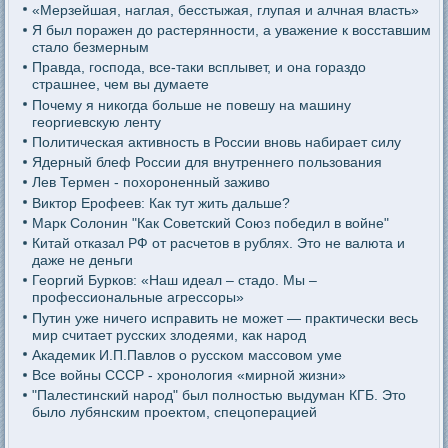
«Мерзейшая, наглая, бесстыжая, глупая и алчная власть»
Я был поражен до растерянности, а уважение к восставшим
стало безмерным
Правда, господа, все-таки всплывет, и она гораздо
страшнее, чем вы думаете
Почему я никогда больше не повешу на машину
георгиевскую ленту
Политическая активность в России вновь набирает силу
Ядерный блеф России для внутреннего пользования
Лев Термен - похороненный заживо
Виктор Ерофеев: Как тут жить дальше?
Марк Солонин "Как Советский Союз победил в войне"
Китай отказал РФ от расчетов в рублях. Это не валюта и
даже не деньги
Георгий Бурков: «Наш идеал – стадо. Мы –
профессиональные агрессоры»
Путин уже ничего исправить не может — практически весь
мир считает русских злодеями, как народ
Академик И.П.Павлов о русском массовом уме
Все войны СССР - хронология «мирной жизни»
"Палестинский народ" был полностью выдуман КГБ. Это
было лубянским проектом, спецоперацией