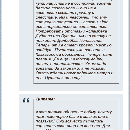
кучи, нацисты не в состоянии видеть
дальше своего носа -- они не в
состоянии связать причину и
следствие. Им и невдомёк, что эту
ситуацию запустили -- власти. Что
есть персонально ответственные.
Потребовать отставки Асламбека
Дудаева или Путина, им и в голову не
приходит. Долбоёбы. Ненависть.
Теперь, эти в ответ кровной местью
изойдут. Пытались уже воевать с
Кавказом, да обосрались. Теперь, дань
платим. Да ещё и в Москву войну,
опять, перетаскивают. Умом надо
воевать, да законами, а не ножами.
Опять ждать новых подрывов метро и
т.п. Путина к ответу!
Цитата:
я вот только одного не пойму. почему
там некоторые были в масках или в
повязках? Они всячески пытались
спрятать свое лицо от кого-то. Для