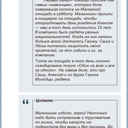
самых «кавказцев», которых била
озверевшая гопота на Манежной
площади в субботу. Мальчишки пришли
в пиццерию на площади, чтобы
отпраздновать день рождения Алексея
— ему в тот день исполнилось 15 лет.
В компании были ребята разных
национальностей. Когда на них напали,
больше всего досталось Гагику. Саша и
Лёша пытались защитить своих
приятелей, за это избили и их, за
компанию.
Толпа на площади в тот день охотно
скандировала лозунг «Один за всех и все
за одного». На самом деле, это про
Сашу, Алексея и их друга Гагика.
Молодцы, ребята.
Цитата:
Мальчишек избили, герои! Насколько
надо быть испуганным и трусоватым
по жизни, чтобы напасть на
подростков без вины и без причины. До