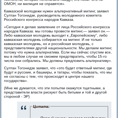
ОМОН, ни милиция не справятся».
Кавказской молодежи нужен альтернативный митинг, заявил
Султан Тогонидзе, руководитель молодежного комитета
Российского конгресса народов Кавказа.
«Сегодня я делаю заявление от лица Российского конгресса
народов Кавказа: мы готовы провести митинг,— заявил он.—
Либо кавказская молодежь выходит к „Европейскому“, либо
кавказская молодежь собирается на митинг. И не только
кавказская молодежь, но и российская молодежь, с
представителями другой национальности. Мы делаем митинг,
потому что нужна альтернатива. Если мы сейчас спустим все,
мы в любом случае не сможем предотвратить, чтобы 15-го
числа они собрались. Мы должны предложить альтернативу».
Султан Тогонидзе заявил, что «это будет ответный митинг, где
будут и русские, и башкиры, и татары, чтобы показать, что мы
не согласны с тем, что происходит в центре нашего
государства».
(Мне же думается, что эти попытки окажутся тщетными, а
представители власти рискуют быть битыми и той и другой
стороной - ЭР)
Цитата:
Первый канал» показал сегодня тех