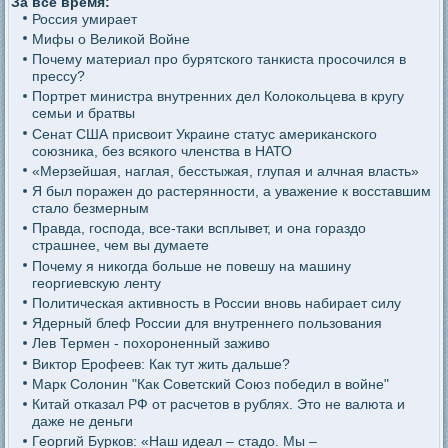
За все время:
Россия умирает
Мифы о Великой Войне
Почему материал про бурятского танкиста просочился в
прессу?
Портрет министра внутренних дел Колокольцева в кругу
семьи и братвы
Сенат США присвоит Украине статус американского
союзника, без всякого членства в НАТО
«Мерзейшая, наглая, бесстыжая, глупая и алчная власть»
Я был поражен до растерянности, а уважение к восставшим
стало безмерным
Правда, господа, все-таки всплывет, и она гораздо
страшнее, чем вы думаете
Почему я никогда больше не повешу на машину
георгиевскую ленту
Политическая активность в России вновь набирает силу
Ядерный блеф России для внутреннего пользования
Лев Термен - похороненный заживо
Виктор Ерофеев: Как тут жить дальше?
Марк Солонин "Как Советский Союз победил в войне"
Китай отказал РФ от расчетов в рублях. Это не валюта и
даже не деньги
Георгий Бурков: «Наш идеал – стадо. Мы –