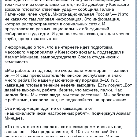
том числе и из социальных сетей, что 15 декабря у Киевского
вокзала готовится ответный удар,— сообщила Галина
Ратникова, член клуба „Многонациональная Россия“.— И это
не какая-то там липовая информация. Это информация,
которая распространяется в социальных сетях. И
представители разных национальных объединений
собираются туда идти. И для нас очень важно, как для членов
клуба, предотвратить это».
Информацию о том, что в интернете идет подготовка
массового мероприятия у Киевского вокзала, подтвердил и
Азамат Минцаев, зампредседателя Союза студенческих
землячеств.
«Мы работали над тем, что вчера вели мониторинг,— заявил
он.— Я сам представитель Чеченской республики, я знаю
много ребят. По нашему мониторингу порядка 8–10 тыс.
кавказцев готовы в течение недели выходить. Есть лозунг: „Вот
давайте выходим, ребята, берите, что можете, палки. Нас
нельзя бить. Мы тоже люди, мы тоже россияне“. Мы работали
с ребятами, говорили: нет, не поддавайтесь на провокации».
Эта информация идет не от кавказцев, а от
«националистически настроенных ребят», подчеркнул Азамат
Минцаев,
«То есть что хотят сделать: хотят скомпрометировать нас,—
заявил он.— Вы представляете, 8–10 тыс. человек! Это
пистолеты, которые нелегально найдут, это ножи. Это ни