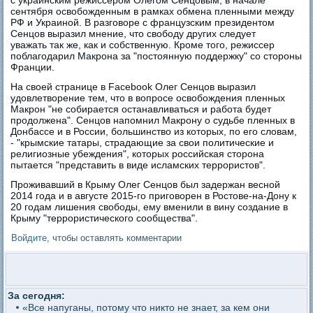
с украинским режиссером Олегом Сенцовым, в начале
сентября освобожденным в рамках обмена пленными между
РФ и Украиной. В разговоре с французским президентом
Сенцов выразил мнение, что свободу других следует
уважать так же, как и собственную. Кроме того, режиссер
поблагодарил Макрона за "постоянную поддержку" со стороны
Франции.
На своей странице в Facebook Олег Сенцов выразил
удовлетворение тем, что в вопросе освобождения пленных
Макрон "не собирается останавливаться и работа будет
продолжена". Сенцов напомнил Макрону о судьбе пленных в
Донбассе и в России, большинство из которых, по его словам,
- "крымские татары, страдающие за свои политические и
религиозные убеждения", которых российская сторона
пытается "представить в виде исламских террористов".
Проживавший в Крыму Олег Сенцов был задержан весной
2014 года и в августе 2015-го приговорен в Ростове-на-Дону к
20 годам лишения свободы, ему вменили в вину создание в
Крыму "террористического сообщества".
Войдите
, чтобы оставлять комментарии
За сегодня:
«Все напуганы, потому что никто не знает, за кем они