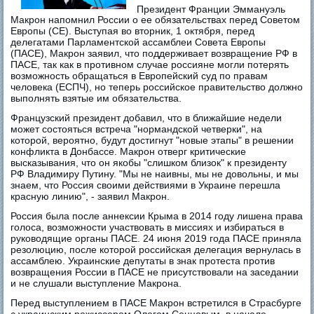
Президент Франции Эммануэль
Макрон напомнил России о ее обязательствах перед Советом
Европы (СЕ). Выступая во вторник, 1 октября, перед
делегатами Парламентской ассамблеи Совета Европы
(ПАСЕ), Макрон заявил, что поддерживает возвращение РФ в
ПАСЕ, так как в противном случае россияне могли потерять
возможность обращаться в Европейский суд по правам
человека (ЕСПЧ), но теперь российское правительство должно
выполнять взятые им обязательства.
Французский президент добавил, что в ближайшие недели
может состояться встреча "нормандской четверки", на
которой, вероятно, будут достигнут "новые этапы" в решении
конфликта в Донбассе. Макрон отверг критические
высказывания, что он якобы "слишком близок" к президенту
РФ Владимиру Путину. "Мы не наивны, мы не довольны, и мы
знаем, что Россия своими действиями в Украине перешла
красную линию", - заявил Макрон.
Россия была после аннексии Крыма в 2014 году лишена права
голоса, возможности участвовать в миссиях и избираться в
руководящие органы ПАСЕ. 24 июня 2019 года ПАСЕ приняла
резолюцию, после которой российская делегация вернулась в
ассамблею. Украинские депутаты в знак протеста против
возвращения России в ПАСЕ не присутствовали на заседании
и не слушали выступление Макрона.
Перед выступлением в ПАСЕ Макрон встретился в Страсбурге