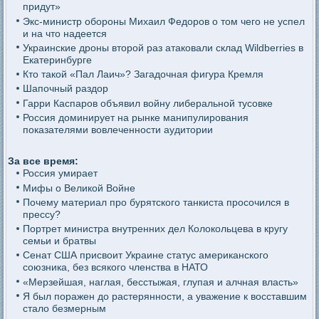
придут»
Экс-министр обороны Михаил Федоров о том чего не успел
и на что надеется
Украинские дроны второй раз атаковали склад Wildberries в
Екатеринбурге
Кто такой «Пал Лаич»? Загадочная фигура Кремля
Шапочный раздор
Гарри Каспаров объявил войну либеральной тусовке
Россия доминирует на рынке манипулирования
показателями вовлеченности аудитории
За все время:
Россия умирает
Мифы о Великой Войне
Почему материал про бурятского танкиста просочился в
прессу?
Портрет министра внутренних дел Колокольцева в кругу
семьи и братвы
Сенат США присвоит Украине статус американского
союзника, без всякого членства в НАТО
«Мерзейшая, наглая, бесстыжая, глупая и алчная власть»
Я был поражен до растерянности, а уважение к восставшим
стало безмерным