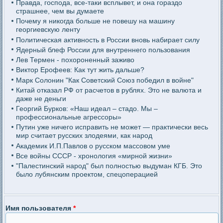
Правда, господа, все-таки всплывет, и она гораздо
страшнее, чем вы думаете
Почему я никогда больше не повешу на машину
георгиевскую ленту
Политическая активность в России вновь набирает силу
Ядерный блеф России для внутреннего пользования
Лев Термен - похороненный заживо
Виктор Ерофеев: Как тут жить дальше?
Марк Солонин "Как Советский Союз победил в войне"
Китай отказал РФ от расчетов в рублях. Это не валюта и
даже не деньги
Георгий Бурков: «Наш идеал – стадо. Мы –
профессиональные агрессоры»
Путин уже ничего исправить не может — практически весь
мир считает русских злодеями, как народ
Академик И.П.Павлов о русском массовом уме
Все войны СССР - хронология «мирной жизни»
"Палестинский народ" был полностью выдуман КГБ. Это
было лубянским проектом, спецоперацией
Имя пользователя
*