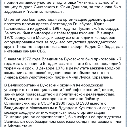
принял активное участие в подготовке "митинга гласности" в
защиту Андрея Синявского и Юлия Даниэля, за это снова был
задержан и "госпитализирован".
В третий раз был арестован за организацию демонстрации
протеста против ареста Александра Гинзбурга, Юрия
Галанскова и их друзей в 1967 году на Пушкинской площади.
За это он был приговорён к трём годам колонии. В январе
1970 вернулся в Москву, и сразу же стал одним из лидеров
сформировавшегося за годы его отсутствия диссидентского
круга. Тогда же впервые оказался в эфире Радио Свобода, дав
интервью каналу CBS.
5 января 1972 года Владимира Буковского был приговорён к 7
годам заключения и 5 годам ссылки — это был его последний
тюремный срок. В декабре 1976 в результате международной
кампании за его освобождение власти обменяли его на
лидера коммунистической партии Чили Луиса Корвалана.
В Великобритании Буковский окончил Кембриджский
университет по специальности “нейрофизиология”, писал,
занимался правозащитной и политической деятельностью.
Был одним из организаторов кампании по бойкоту
Олимпийских игр в СССР в 1980 году. В 1983 вместе с
Владимиром Максимовым и Эдуардом Кузнецовым создал
международную антикоммунистическую организацию
"Интернационал сопротивления", был избран её президентом.
Занимался освобождением советских солдат, попавших в плен
в Афганистане.