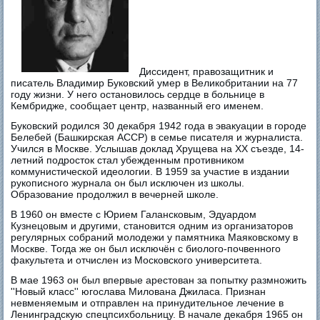
Диссидент, правозащитник и
писатель Владимир Буковский умер в Великобритании на 77
году жизни. У него остановилось сердце в больнице в
Кембридже, сообщает центр, названный его именем.
Буковский родился 30 декабря 1942 года в эвакуации в городе
Белебей (Башкирская АССР) в семье писателя и журналиста.
Учился в Москве. Услышав доклад Хрущева на ХХ съезде, 14-
летний подросток стал убежденным противником
коммунистической идеологии. В 1959 за участие в издании
рукописного журнала он был исключен из школы.
Образование продолжил в вечерней школе.
В 1960 он вместе с Юрием Галансковым, Эдуардом
Кузнецовым и другими, становится одним из организаторов
регулярных собраний молодежи у памятника Маяковскому в
Москве. Тогда же он был исключён с биолого-почвенного
факультета и отчислен из Московского университета.
В мае 1963 он был впервые арестован за попытку размножить
''Новый класс'' югослава Милована Джиласа. Признан
невменяемым и отправлен на принудительное лечение в
Ленинградскую спецпсихбольницу. В начале декабря 1965 он