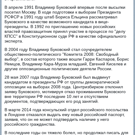
В апреле 1991 Владимир Буковский впервые после высылки
посетил Москву. В ходе подготовки к выборам Президента
РСФСР в 1991 году штаб Бориса Ельцина рассматривал
Буковского в качестве возможного кандидата в вице-
президенты. В 1992 по приглашению новых российских
властей правозащитник принял участие в процессе по "делу
КПСС" в Конституционном суде РФ в качестве официального
эксперта.
В 2004 году Владимир Буковский стал соучредителем
общественно-политического "Комитета 2008: Свободный
выбор", в состав которого также вошли Гарри Каспаров, Борис
Немцов, Владимир Кара-Мурза младший, Евгений Киселев и
другие оппозиционные политические деятели России.
28 мая 2007 года Владимир Буковский был выдвинут
кандидатом в президенты РФ от группы демократической
оппозиции на выборах 2008 года. Центризбирком отклонил
заявку Буковского, мотивируя отказ проживанием Буковского
вне территории РФ последние 10 лет и отсутствием
документов, подтверждающих его род занятий.
В марте 2014 года консульский отдел российского посольства
в Лондоне отказался выдать ему новый российский паспорт,
заявив, что он не может подтвердить наличие у него
российского гражданства.
В последние годы он тяжело болел, но продолжал писать для