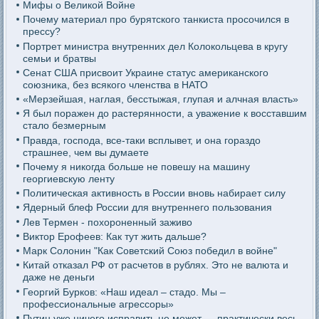
Мифы о Великой Войне
Почему материал про бурятского танкиста просочился в
прессу?
Портрет министра внутренних дел Колокольцева в кругу
семьи и братвы
Сенат США присвоит Украине статус американского
союзника, без всякого членства в НАТО
«Мерзейшая, наглая, бесстыжая, глупая и алчная власть»
Я был поражен до растерянности, а уважение к восставшим
стало безмерным
Правда, господа, все-таки всплывет, и она гораздо
страшнее, чем вы думаете
Почему я никогда больше не повешу на машину
георгиевскую ленту
Политическая активность в России вновь набирает силу
Ядерный блеф России для внутреннего пользования
Лев Термен - похороненный заживо
Виктор Ерофеев: Как тут жить дальше?
Марк Солонин "Как Советский Союз победил в войне"
Китай отказал РФ от расчетов в рублях. Это не валюта и
даже не деньги
Георгий Бурков: «Наш идеал – стадо. Мы –
профессиональные агрессоры»
Путин уже ничего исправить не может — практически весь