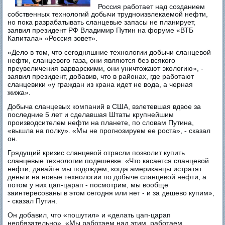
Россия работает над созданием
собственных технологий добычи трудноизвлекаемой нефти,
но пока разрабатывать сланцевые запасы не планирует,
заявил президент РФ Владимир Путин на форуме «ВТБ
Капитала» «Россия зовет».
«Дело в том, что сегодняшние технологии добычи сланцевой
нефти, сланцевого газа, они являются без всякого
преувеличения варварскими, они уничтожают экологию», -
заявил президент, добавив, что в районах, где работают
сланцевики «у граждан из крана идет не вода, а черная
жижа».
Добыча сланцевых компаний в США, взлетевшая вдвое за
последние 5 лет и сделавшая Штаты крупнейшим
производсителем нефти на планете, по словам Путина,
«вышла на полку». «Мы не прогнозируем ее роста», - сказал
он.
Грядущий кризис сланцевой отрасли позволит купить
сланцевые технологии подешевке. «Что касается сланцевой
нефти, давайте мы подождем, когда американцы истратят
деньги на новые технологии по добыче сланцевой нефти, а
потом у них цап-царап - посмотрим, мы вообще
заинтересованы в этом сегодня или нет - и за дешево купим»,
- сказал Путин.
Он добавил, что «пошутил» и «делать цап-царап
необязательно». «Мы работаем над этим, работаем