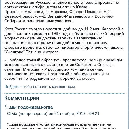
месторождения Русское, а также приостановила проекты на
арктическом шельфе, в том числе на Южно-
Приновоземельском, Поморском, Северо-Поморском-1,
Северо-Поморском-2, Западно-Матвеевском и Восточно-
Сибирском лицензионных участках.
Хотя Россия смогла нарастить добычу до 11,2 млн баррелей в
день, поставив рекорд с 1987 года, обманчиво низкий текущий
эффект санкций не должен вводить в заблуждение:
технологические ограничения действуют по принципу
сложного процента, отмечает директор энергетической школы
"Сколково" Татьяна Митрова.
«Наиболее точный образ тут - пресловутое "кольцо анаконды",
которое использовалось еще против Советского Союза, -
отмечает Митрова. - У российских компаний сейчас
практически нет своих технологий и оборудования для
освоения нетрадиционных и морских запасов».
Войдите
, чтобы оставлять комментарии
Комментарии
"...мы подождем,когда
Olivia (не проверено)
on 21 ноября, 2019 - 09:21
"...мы подождем,когда американцы истратят деньги на
новые технологии по добыче сланцевой нефти, а потом у