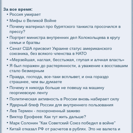
За все время:
Россия умирает
Мифы о Великой Войне
Почему материал про бурятского танкиста просочился в
прессу?
Портрет министра внутренних дел Колокольцева в кругу
семьи и братвы
Сенат США присвоит Украине статус американского
союзника, без всякого членства в НАТО
«Мерзейшая, наглая, бесстыжая, глупая и алчная власть»
Я был поражен до растерянности, а уважение к восставшим
стало безмерным
Правда, господа, все-таки всплывет, и она гораздо
страшнее, чем вы думаете
Почему я никогда больше не повешу на машину
георгиевскую ленту
Политическая активность в России вновь набирает силу
Ядерный блеф России для внутреннего пользования
Лев Термен - похороненный заживо
Виктор Ерофеев: Как тут жить дальше?
Марк Солонин "Как Советский Союз победил в войне"
Китай отказал РФ от расчетов в рублях. Это не валюта и