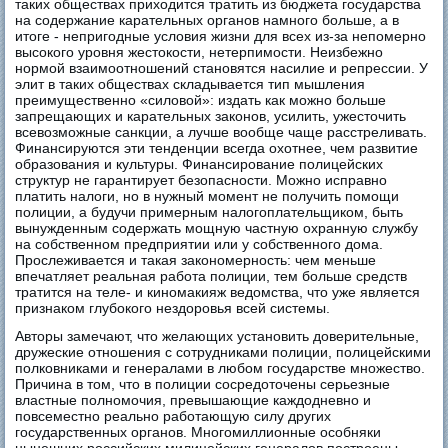
таких обществах приходится тратить из бюджета государства
на содержание карательных органов намного больше, а в
итоге - непригодные условия жизни для всех из-за непомерно
высокого уровня жестокости, нетерпимости. Неизбежно
нормой взаимоотношений становятся насилие и репрессии. У
элит в таких обществах складывается тип мышления
преимущественно «силовой»: издать как можно больше
запрещающих и карательных законов, усилить, ужесточить
всевозможные санкции, а лучше вообще чаще расстреливать.
Финансируются эти тенденции всегда охотнее, чем развитие
образования и культуры. Финансирование полицейских
структур не гарантирует безопасности. Можно исправно
платить налоги, но в нужный момент не получить помощи
полиции, а будучи примерным налогоплательщиком, быть
вынужденным содержать мощную частную охранную службу
на собственном предприятии или у собственного дома.
Прослеживается и такая закономерность: чем меньше
впечатляет реальная работа полиции, тем больше средств
тратится на теле- и киномакияж ведомства, что уже является
признаком глубокого нездоровья всей системы.
Авторы замечают, что желающих установить доверительные,
дружеские отношения с сотрудниками полиции, полицейскими
полковниками и генералами в любом государстве множество.
Причина в том, что в полиции сосредоточены серьезные
властные полномочия, превышающие каждодневно и
повсеместно реально работающую силу других
государственных органов. Многомиллионные особняки
нынешних российских милицейских генералов построены