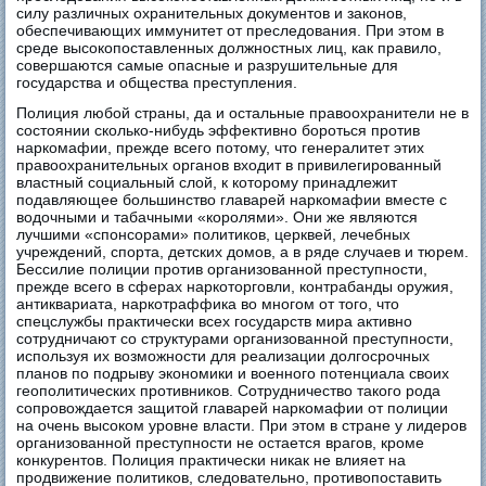
силу различных охранительных документов и законов,
обеспечивающих иммунитет от преследования. При этом в
среде высокопоставленных должностных лиц, как правило,
совершаются самые опасные и разрушительные для
государства и общества преступления.
Полиция любой страны, да и остальные правоохранители не в
состоянии сколько-нибудь эффективно бороться против
наркомафии, прежде всего потому, что генералитет этих
правоохранительных органов входит в привилегированный
властный социальный слой, к которому принадлежит
подавляющее большинство главарей наркомафии вместе с
водочными и табачными «королями». Они же являются
лучшими «спонсорами» политиков, церквей, лечебных
учреждений, спорта, детских домов, а в ряде случаев и тюрем.
Бессилие полиции против организованной преступности,
прежде всего в сферах наркоторговли, контрабанды оружия,
антиквариата, наркотраффика во многом от того, что
спецслужбы практически всех государств мира активно
сотрудничают со структурами организованной преступности,
используя их возможности для реализации долгосрочных
планов по подрыву экономики и военного потенциала своих
геополитических противников. Сотрудничество такого рода
сопровождается защитой главарей наркомафии от полиции
на очень высоком уровне власти. При этом в стране у лидеров
организованной преступности не остается врагов, кроме
конкурентов. Полиция практически никак не влияет на
продвижение политиков, следовательно, противопоставить