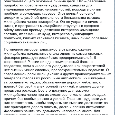
обеспечивающего основные личные цели. Это – различные
приработки, обеспечение нужд семьи, средства для
улаживания служебных неприятностей, помощь в снятии
проблем угрожающих карьере. Этот вечный основной
алгоритм служебной деятельности большинства высших
милицейских чинов неистребим. Он не устраним ничем и
никак, и превращает милицейские структуры в средство
обслуживания преимущественно интересов командного
состава, их семейных нужд, интересов руководящих
политиков, близких капитанов бизнеса, иных лично полезных
социально значимых лиц.
По мнению авторов, зависимость от расположения
милицейских начальников стала одним из самых опасных
факторов риска для российских предпринимателей. В
современной России ни один коммерческий банк не
создается, если в числе его учредителей или покровителей
нет высших чинов силовых, правоохранительных ведомств. О
современной роли милицейских и других правоохранительных
генералов говорят их роскошные автомобили, их шикарные
загородные коттеджи, обставленные дорогой мебелью, с
дорогой бытовой и электронной техникой, и многие другие
предметы роскоши. Все это доступно для высоких
милицейских чинов при их смехотворно маленьких окладах,
причем без особых рисков и усилий. Главные трудности для
них состоят в том, чтобы получить эти высокие должности: за
них приходится дорого платить, долго и сложно интриговать.
Желающих занять эти должности непомерно много. Для
рядовых сотрудников тоже открылись немалые возможности: