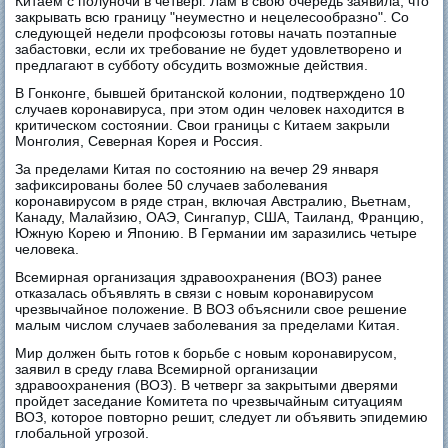
Китаем с полуночи в четверг. Лам в свою очередь заявила, что
закрывать всю границу "неуместно и нецелесообразно". Со
следующей недели профсоюзы готовы начать поэтапные
забастовки, если их требование не будет удовлетворено и
предлагают в субботу обсудить возможные действия.
В Гонконге, бывшей британской колонии, подтверждено 10
случаев коронавируса, при этом один человек находится в
критическом состоянии. Свои границы с Китаем закрыли
Монголия, Северная Корея и Россия.
За пределами Китая по состоянию на вечер 29 января
зафиксированы более 50 случаев заболевания
коронавирусом в ряде стран, включая Австралию, Вьетнам,
Канаду, Малайзию, ОАЭ, Сингапур, США, Таиланд, Францию,
Южную Корею и Японию. В Германии им заразились четыре
человека.
Всемирная организация здравоохранения (ВОЗ) ранее
отказалась объявлять в связи с новым коронавирусом
чрезвычайное положение. В ВОЗ объяснили свое решение
малым числом случаев заболевания за пределами Китая.
Мир должен быть готов к борьбе с новым коронавирусом,
заявил в среду глава Всемирной организации
здравоохранения (ВОЗ). В четверг за закрытыми дверями
пройдет заседание Комитета по чрезвычайным ситуациям
ВОЗ, которое повторно решит, следует ли объявить эпидемию
глобальной угрозой.