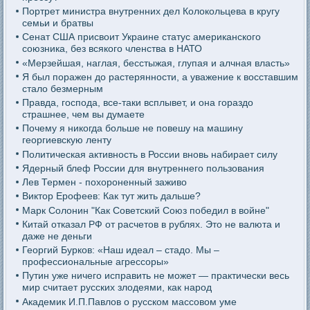
Портрет министра внутренних дел Колокольцева в кругу
семьи и братвы
Сенат США присвоит Украине статус американского
союзника, без всякого членства в НАТО
«Мерзейшая, наглая, бесстыжая, глупая и алчная власть»
Я был поражен до растерянности, а уважение к восставшим
стало безмерным
Правда, господа, все-таки всплывет, и она гораздо
страшнее, чем вы думаете
Почему я никогда больше не повешу на машину
георгиевскую ленту
Политическая активность в России вновь набирает силу
Ядерный блеф России для внутреннего пользования
Лев Термен - похороненный заживо
Виктор Ерофеев: Как тут жить дальше?
Марк Солонин "Как Советский Союз победил в войне"
Китай отказал РФ от расчетов в рублях. Это не валюта и
даже не деньги
Георгий Бурков: «Наш идеал – стадо. Мы –
профессиональные агрессоры»
Путин уже ничего исправить не может — практически весь
мир считает русских злодеями, как народ
Академик И.П.Павлов о русском массовом уме