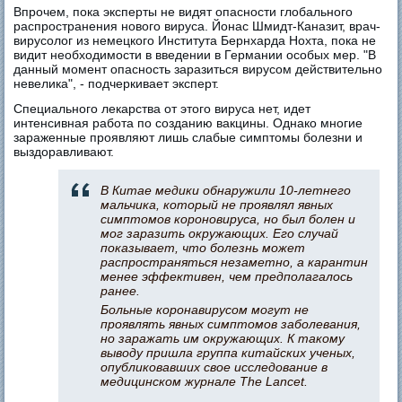
Впрочем, пока эксперты не видят опасности глобального
распространения нового вируса. Йонас Шмидт-Каназит, врач-
вирусолог из немецкого Института Бернхарда Нохта, пока не
видит необходимости в введении в Германии особых мер. "В
данный момент опасность заразиться вирусом действительно
невелика", - подчеркивает эксперт.
Специального лекарства от этого вируса нет, идет
интенсивная работа по созданию вакцины. Однако многие
зараженные проявляют лишь слабые симптомы болезни и
выздоравливают.
В Китае медики обнаружили 10-летнего
мальчика, который не проявлял явных
симптомов короновируса, но был болен и
мог заразить окружающих. Его случай
показывает, что болезнь может
распространяться незаметно, а карантин
менее эффективен, чем предполагалось
ранее.
Больные коронавирусом могут не
проявлять явных симптомов заболевания,
но заражать им окружающих. К такому
выводу пришла группа китайских ученых,
опубликовавших свое исследование в
медицинском журнале The Lancet.