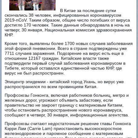
В Китае за последние сутки
скончались 38 человек, инфицированных коронавирусом
2019-nCoV. Таким образом, общее число погибших от вируса
достигло 170 человек. Такие данные обнародовала в ночь на
четверг, 30 января, Национальная комиссия здравоохранения
КНР.
Кроме того, выявлены более 1700 новых случаев заболевания
этой формой пневмонии. Всего в стране подтверждены уже
7711 случаев заражения. Подозрение на вирус есть еще в
отношении 12167 граждан. Китайские власти также
подтвердили первый случай заболевания коронавирусом в
Тибете, который оставался единственной частью КНР, где
вирус не был распространен.
Эпицентр эпидемии - китайский город Ухань, но вирус уже
распространился по всем провинциям Китая.
Профсоюзы Гонконга, включая работников больниц, метро и
железных дорог, угрожают объявить забастовку, если
правительство не закроет границу с материковым Китаем,
чтобы остановить распространение нового коронавируса,
сообщают в четверг, 30 января, информационные агентства.
Профсоюзы считают недостаточным решение главы Гонконга
Кэрри Лам (Carrie Lam) приостановить высокоскоростное
железнодорожное и паромное сообщение с материковым