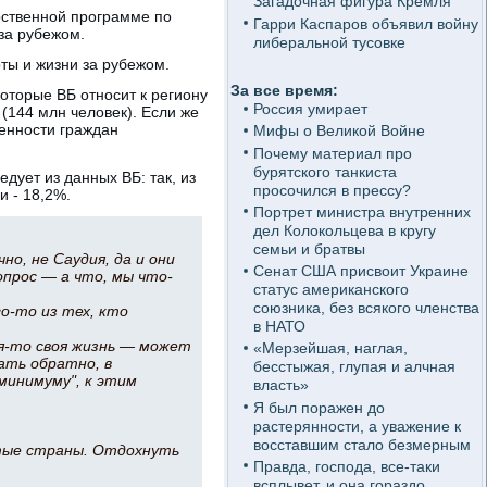
Загадочная фигура Кремля
рственной программе по
Гарри Каспаров объявил войну
за рубежом.
либеральной тусовке
ты и жизни за рубежом.
За все время:
оторые ВБ относит к региону
Россия умирает
(144 млн человек). Если же
ленности граждан
Мифы о Великой Войне
Почему материал про
бурятского танкиста
дует из данных ВБ: так, из
просочился в прессу?
и - 18,2%.
Портрет министра внутренних
дел Колокольцева в кругу
семьи и братвы
но, не Саудия, да и они
Сенат США присвоит Украине
опрос — а что, мы что-
статус американского
союзника, без всякого членства
го-то из тех, кто
в НАТО
ая-то своя жизнь — может
«Мерзейшая, наглая,
ать обратно, в
бесстыжая, глупая и алчная
минимуму", к этим
власть»
Я был поражен до
растерянности, а уважение к
восставшим стало безмерным
итые страны. Отдохнуть
Правда, господа, все-таки
всплывет, и она гораздо