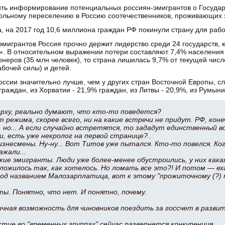
дить информирование потенциальных россиян-эмигрантов о Госуда
ольному переселению в Россию соотечественников, проживающих 
 на 2017 год 10,6 миллиона граждан РФ покинули страну для рабо
мигрантов Россия прочно держит лидерство среди 24 государств, к
. В относительном выражении потери составляют 7,4% населения 
онеров (35 млн человек), то страна лишилась 9,7% от текущей чис
абочей силы) и детей.
ссии значительно лучше, чем у других стран Восточной Европы, сле
аждан, из Хорватии - 21,9% граждан, из Литвы - 20,9%, из Румыни
ерху, реально думают, что кто-то поведется?
т режима, скорее всего, ни на какие встречи не придут. РФ, конеч
 но... А если случайно встретятся, то зададут единственный в
, есть уже некролог на первой странице?..
изнесмены. Ну-ну... Вот Титов уже пытался. Кто-то повелся. Ко
ажали...
кие эмигранты. Люди уже более-менее обустроились, у них как
сложилось так, как хотелось. Но ломать все это?! И потом — ех
од названием Малозарплатица, вот к этому "прожиточному (?) 
ы. Понятно, что нет. И понятно, почему.
чная возможность для чиновников поездить за госсчет в разв
стие во "временных группах" сейчас развернется конкуренция.