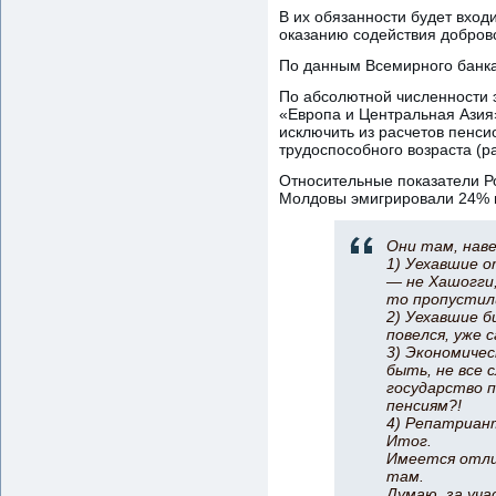
В их обязанности будет вхо
оказанию содействия добров
По данным Всемирного банка,
По абсолютной численности э
«Европа и Центральная Азия»
исключить из расчетов пенси
трудоспособного возраста (р
Относительные показатели Ро
Молдовы эмигрировали 24% гр
Они там, нав
1) Уехавшие о
— не Хашогги,
то пропустили
2) Уехавшие б
повелся, уже с
3) Экономичес
быть, не все 
государство п
пенсиям?!
4) Репатриант
Итог.
Имеется отли
там.
Думаю, за уча