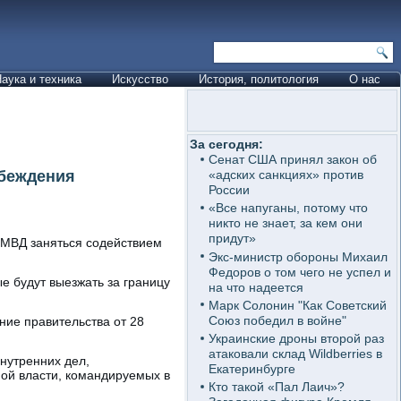
аука и техника
Искусство
История, политология
О нас
За сегодня:
Сенат США принял закон об
убеждения
«адских санкциях» против
России
«Все напуганы, потому что
никто не знает, за кем они
придут»
 МВД заняться содействием
Экс-министр обороны Михаил
Федоров о том чего не успел и
е будут выезжать за границу
на что надеется
Марк Солонин "Как Советский
Союз победил в войне"
ние правительства от 28
Украинские дроны второй раз
атаковали склад Wildberries в
нутренних дел,
Екатеринбурге
ой власти, командируемых в
Кто такой «Пал Лаич»?