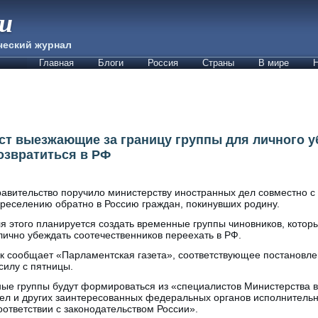
ии
ческий журнал
Главная
Блоги
Россия
Страны
В мире
Н
ст выезжающие за границу группы для личного 
озвратиться в РФ
авительство поручило министерству иностранных дел совместно с
реселению обратно в Россию граждан, покинувших родину.
я этого планируется создать временные группы чиновников, которы
лично убеждать соотечественников переехать в РФ.
к сообщает «Парламентская газета», соответствующее постановле
силу с пятницы.
ные группы будут формироваться из «специалистов Министерства в
ел и других заинтересованных федеральных органов исполнительн
оответствии с законодательством России».