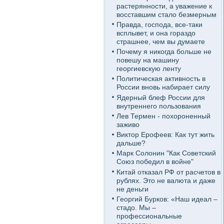
растерянности, а уважение к
восставшим стало безмерным
Правда, господа, все-таки
всплывет, и она гораздо
страшнее, чем вы думаете
Почему я никогда больше не
повешу на машину
георгиевскую ленту
Политическая активность в
России вновь набирает силу
Ядерный блеф России для
внутреннего пользования
Лев Термен - похороненный
заживо
Виктор Ерофеев: Как тут жить
дальше?
Марк Солонин "Как Советский
Союз победил в войне"
Китай отказал РФ от расчетов в
рублях. Это не валюта и даже
не деньги
Георгий Бурков: «Наш идеал –
стадо. Мы –
профессиональные