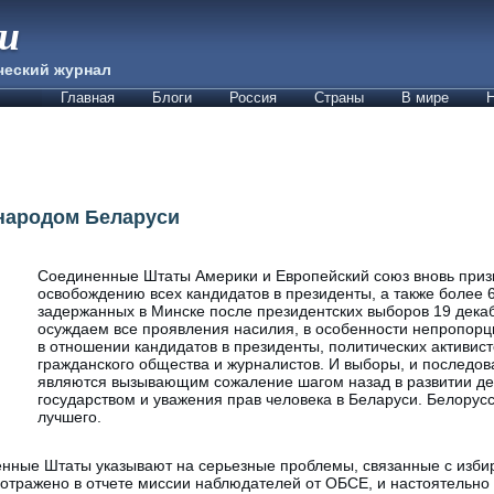
ии
ческий журнал
Главная
Блоги
Россия
Страны
В мире
Н
народом Беларуси
Соединенные Штаты Америки и Европейский союз вновь при
освобождению всех кандидатов в президенты, а также более 
задержанных в Минске после президентских выборов 19 дека
осуждаем все проявления насилия, в особенности непропор
в отношении кандидатов в президенты, политических активист
гражданского общества и журналистов. И выборы, и последо
являются вызывающим сожаление шагом назад в развитии де
государством и уважения прав человека в Беларуси. Белорус
лучшего.
нные Штаты указывают на серьезные проблемы, связанные с изби
 отражено в отчете миссии наблюдателей от ОБСЕ, и настоятельно