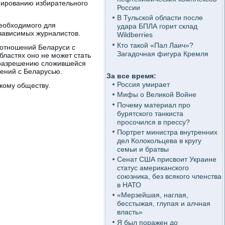
мированию избирательного
России
В Тульской области после
необходимого для
удара БПЛА горит склад
езависимых журналистов.
Wildberries
Кто такой «Пал Лаич»?
 отношений Беларуси с
Загадочная фигура Кремля
ластях оно не может стать
о разрешению сложившейся
шений с Беларусью.
За все время:
Россия умирает
кому обществу.
Мифы о Великой Войне
Почему материал про
бурятского танкиста
просочился в прессу?
Портрет министра внутренних
дел Колокольцева в кругу
семьи и братвы
Сенат США присвоит Украине
статус американского
союзника, без всякого членства
в НАТО
«Мерзейшая, наглая,
бесстыжая, глупая и алчная
власть»
Я был поражен до