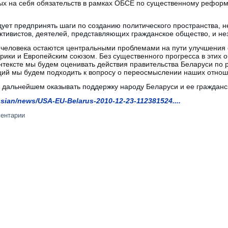
ых на себя обязательств в рамках ОБСЕ по существенному рефор
дует предпринять шаги по созданию политического пространства, 
ктивистов, деятелей, представляющих гражданское общество, и н
 человека остаются центральными проблемами на пути улучшения
ки и Европейским союзом. Без существенного прогресса в этих об
онтексте мы будем оценивать действия правительства Беларуси п
иций мы будем подходить к вопросу о переосмыслении наших отно
дальнейшем оказывать поддержку народу Беларуси и ее гражданс
sian/news/USA-EU-Belarus-2010-12-23-112381524....
ментарии