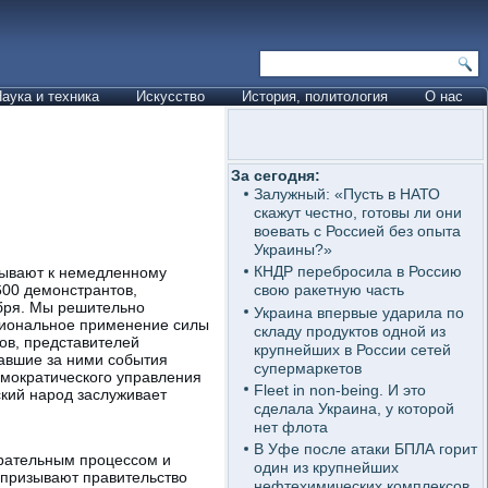
аука и техника
Искусство
История, политология
О нас
За сегодня:
Залужный: «Пусть в НАТО
скажут честно, готовы ли они
воевать с Россией без опыта
Украины?»
КНДР перебросила в Россию
зывают к немедленному
600 демонстрантов,
свою ракетную часть
бря. Мы решительно
Украина впервые ударила по
циональное применение силы
складу продуктов одной из
ов, представителей
крупнейших в России сетей
вавшие за ними события
супермаркетов
мократического управления
Fleet in non-being. И это
ский народ заслуживает
сделала Украина, у которой
нет флота
В Уфе после атаки БПЛА горит
рательным процессом и
один из крупнейших
 призывают правительство
нефтехимических комплексов