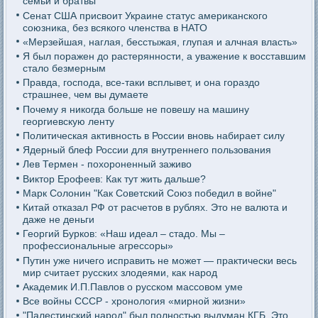
семьи и братвы
Сенат США присвоит Украине статус американского
союзника, без всякого членства в НАТО
«Мерзейшая, наглая, бесстыжая, глупая и алчная власть»
Я был поражен до растерянности, а уважение к восставшим
стало безмерным
Правда, господа, все-таки всплывет, и она гораздо
страшнее, чем вы думаете
Почему я никогда больше не повешу на машину
георгиевскую ленту
Политическая активность в России вновь набирает силу
Ядерный блеф России для внутреннего пользования
Лев Термен - похороненный заживо
Виктор Ерофеев: Как тут жить дальше?
Марк Солонин "Как Советский Союз победил в войне"
Китай отказал РФ от расчетов в рублях. Это не валюта и
даже не деньги
Георгий Бурков: «Наш идеал – стадо. Мы –
профессиональные агрессоры»
Путин уже ничего исправить не может — практически весь
мир считает русских злодеями, как народ
Академик И.П.Павлов о русском массовом уме
Все войны СССР - хронология «мирной жизни»
"Палестинский народ" был полностью выдуман КГБ. Это