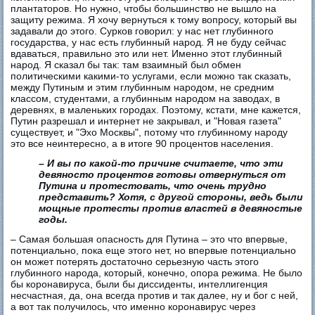
плантаторов. Но нужно, чтобы большинство не вышло на
защиту режима. Я хочу вернуться к тому вопросу, который вы
задавали до этого. Сурков говорил: у нас нет глубинного
государства, у нас есть глубинный народ. Я не буду сейчас
вдаваться, правильно это или нет. Именно этот глубинный
народ. Я сказал бы так: там взаимный был обмен
политическими какими-то услугами, если можно так сказать,
между Путиным и этим глубинным народом, не средним
классом, студентами, а глубинным народом на заводах, в
деревнях, в маленьких городах. Поэтому, кстати, мне кажется,
Путин разрешал и интернет не закрывал, и "Новая газета"
существует, и "Эхо Москвы", потому что глубинному народу
это все неинтересно, а в итоге 90 процентов населения.
– И вы по какой-то причине считаете, что эти
девяносто процентов готовы отвернуться от
Путина и протестовать, что очень трудно
представить? Хотя, с другой стороны, ведь были
мощные протесты против властей в девяностые
годы.
– Самая большая опасность для Путина – это что впервые,
потенциально, пока еще этого нет, но впервые потенциально
он может потерять достаточно серьезную часть этого
глубинного народа, который, конечно, опора режима. Не было
бы коронавируса, были бы диссиденты, интеллигенция
несчастная, да, она всегда против и так далее, ну и бог с ней,
а вот так получилось, что именно коронавирус через