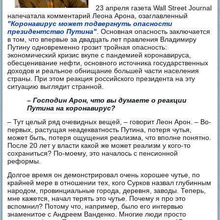
23 апреля газета Wall Street Journal
напечатала комментарий Леона Арона, озаглавленный
"Коронавирус может подвергнуть опасности
президентство Путина"
. Основная опасность заключается
в том, что впервые за двадцать лет правления Владимиру
Путину одновременно грозит тройная опасность:
экономический кризис вкупе с пандемией коронавируса,
обесценивание нефти, основного источника государственных
доходов и реальное обнищание большей части населения
страны. При этом реакция российского президента на эту
ситуацию выглядит странной.
– Господин Арон, что вы думаете о реакции
Путина на коронавирус?
– Тут целый ряд очевидных вещей, – говорит Леон Арон. – Во-
первых, растущая неадекватность Путина, потеря чутья,
может быть, потеря ощущения реализма, что вполне понятно.
После 20 лет у власти какой же может реализм у кого-то
сохраниться? По-моему, это началось с пенсионной
реформы.
Долгое время он демонстрировал очень хорошее чутье, по
крайней мере в отношении тех, кого Сурков назвал глубинным
народом, провинциальные города, деревня, заводы. Теперь,
мне кажется, начал терять это чутье. Почему я про это
вспомнил? Потому что, например, было его интервью
знаменитое с Андреем Ванденко. Многие люди просто