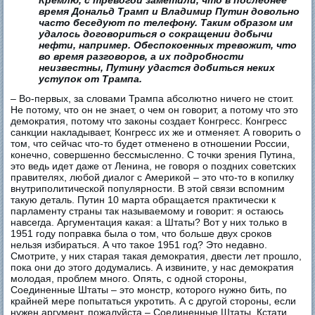
время Дональд Трамп и Владимир Путин довольно
часто беседуют по телефону. Таким образом им
удалось договориться о сокращении добычи
нефти, например. Обеспокоенных тревожит, что
во время разговоров, а их подробности
неизвестны, Путину удастся добиться неких
уступок от Трампа.
– Во-первых, за словами Трампа абсолютно ничего не стоит.
Не потому, что он не знает, о чем он говорит, а потому что это
демократия, потому что законы создает Конгресс. Конгресс
санкции накладывает, Конгресс их же и отменяет. А говорить о
том, что сейчас что-то будет отменено в отношении России,
конечно, совершенно бессмысленно. С точки зрения Путина,
это ведь идет даже от Ленина, не говоря о поздних советских
правителях, любой диалог с Америкой – это что-то в копилку
внутриполитической популярности. В этой связи вспомним
такую деталь. Путин 10 марта обращается практически к
парламенту страны так называемому и говорит: я остаюсь
навсегда. Аргументация какая: а Штаты? Вот у них только в
1951 году поправка была о том, что больше двух сроков
нельзя избираться. А что такое 1951 год? Это недавно.
Смотрите, у них старая такая демократия, двести лет прошло,
пока они до этого додумались. А извините, у нас демократия
молодая, проблем много. Опять, с одной стороны,
Соединенные Штаты – это монстр, которого нужно бить, по
крайней мере попытаться укротить. А с другой стороны, если
нужен аргумент, пожалуйста – Соединенные Штаты. Кстати,