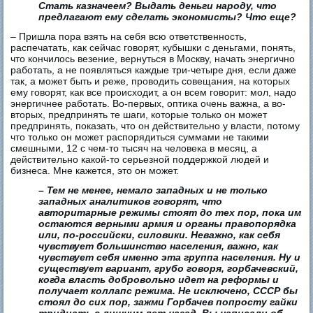
Стать казначеем? Выдать деньги народу, что
предлагают ему сделать экономисты? Что еще?
– Пришла пора взять на себя всю ответственность,
распечатать, как сейчас говорят, кубышки с деньгами, понять,
что кончилось везение, вернуться в Москву, начать энергично
работать, а не появляться каждые три-четыре дня, если даже
так, а может быть и реже, проводить совещания, на которых
ему говорят, как все происходит, а он всем говорит: мол, надо
энергичнее работать. Во-первых, оптика очень важна, а во-
вторых, предпринять те шаги, которые только он может
предпринять, показать, что он действительно у власти, потому
что только он может распорядиться суммами не такими
смешными, 12 с чем-то тысяч на человека в месяц, а
действительно какой-то серьезной поддержкой людей и
бизнеса. Мне кажется, это он может.
– Тем не менее, немало западных и не только
западных аналитиков говорят, что
авторитарные режимы стоят до тех пор, пока им
остаются верными армия и органы правопорядка
или, по-российски, силовики. Неважно, как себя
чувствует большинство населения, важно, как
чувствует себя именно эта группа населения. Ну и
существует вариант, грубо говоря, горбачевский,
когда власть добровольно идет на реформы и
получает коллапс режима. Не исключено, СССР бы
стоял до сих пор, зажми Горбачев попросту гайки
тридцать с лишним лет назад. Вы написали об