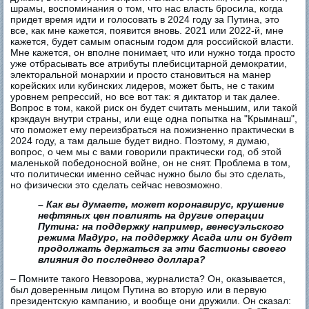
шрамы, воспоминания о том, что нас власть бросила, когда
придет время идти и голосовать в 2024 году за Путина, это
все, как мне кажется, появится вновь. 2021 или 2022-й, мне
кажется, будет самым опасным годом для российской власти.
Мне кажется, он вполне понимает, что или нужно тогда просто
уже отбрасывать все атрибуты плебисцитарной демократии,
электоральной монархии и просто становиться на манер
корейских или кубинских лидеров, может быть, не с таким
уровнем репрессий, но все вот так: я диктатор и так далее.
Вопрос в том, какой риск он будет считать меньшим, или такой
крэкдаун внутри страны, или еще одна попытка на "Крымнаш",
что поможет ему переизбраться на пожизненно практически в
2024 году, а там дальше будет видно. Поэтому, я думаю,
вопрос, о чем мы с вами говорили практически год, об этой
маленькой победоносной войне, он не снят. Проблема в том,
что политически именно сейчас нужно было бы это сделать,
но физически это сделать сейчас невозможно.
– Как вы думаете, может коронавирус, крушение
нефтяных цен повлиять на другие операции
Путина: на поддержку например, венесуэльского
режима Мадуро, на поддержку Асада или он будет
продолжать держаться за эти бастионы своего
влияния до последнего доллара?
– Помните такого Невзорова, журналиста? Он, оказывается,
был доверенным лицом Путина во вторую или в первую
президентскую кампанию, и вообще они дружили. Он сказал: