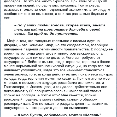
долларов. Но это все как-то скрипело. При этом от 20 до 40
процентов людей, по расчетам, по-моему, Гонтмахера,
выживают только за счет подпольной экономики, этим людям
вообще ничего не положено, а они как раз самые бедные и
есть.
– Но у этих людей голова, скорее всего, занята
тем, как найти пропитание для себя и своей
семьи. Им вряд ли до протестов.
– Миф о том, что голодные крестьяне с вилами идут на
дворцы, – это, конечно, миф, но это создает фон, всеобщее
ощущение падения легитимности правительства. В последнее
время из уст ряда депутатов и министров выскакивало: а
государство вам ничего не должно. Чего вы требуете от
государства? Действительно, люди терпели, терпели в более-
менее нормальной экономической ситуации, но когда все это
начинает углубляться, когда это все начинает становиться
очень резким, то есть когда действительно появляется призрак
голода, тогда терпения может не хватить. Причем это не мое
мнение, я посмотрел ведущих российских экономистов, и
Гонтмахера, и Иноземцева, и так далее, действительно они
показывают: у 60 процентов россиян накоплений хватит
только на полгода. А потом что? Мне кажется, только
верховный правитель может сейчас каким-то образом
распорядиться. Это не какая-то раздача денег на, извините,
популярность – это раздача денег на выживание.
– А что Путин, собственно, может сделать?