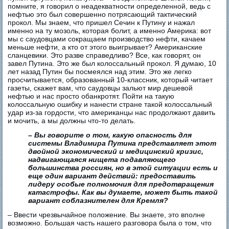
помните, я говорил о неадекватности определенной, ведь с
нефтью это был совершенно потрясающий тактический
прокол. Мы знаем, что пришел Сечин к Путину и нажал
именно на ту мозоль, которая болит, а именно Америка: вот
мы с саудовцами сокращаем производство нефти, качаем
меньше нефти, а кто от этого выигрывает? Американские
сланцевики. Это разве справедливо? Все, как говорят, он
завел Путина. Это же был колоссальный прокол. Я думаю, 10
лет назад Путин бы посмеялся над этим. Это же легко
просчитывается, образованный 10-классник, который читает
газеты, скажет вам, что саудовцы зальют мир дешевой
нефтью и нас просто обанкротят. Пойти на такую
колоссальную ошибку и нанести стране такой колоссальный
удар из-за гордости, что американцы нас продолжают давить
и мочить, а мы должны что-то делать.
– Вы говорите о том, какую опасность для
системы Владимира Путина представляет этот
двойной экономический и медицинский кризис,
надвигающаяся нищета подавляющего
большинства россиян, но в этой ситуации есть и
еще один вариант действий: предоставить
лидеру особые полномочия для предотвращения
катастрофы. Как вы думаете, может быть такой
вариант соблазнителен для Кремля?
– Ввести чрезвычайное положение. Вы знаете, это вполне
возможно. Большая часть нашего разговора была о том, что