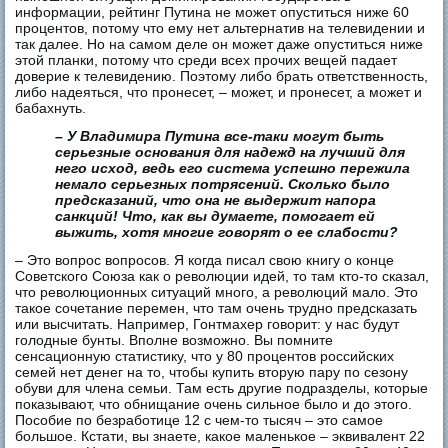
информации, рейтинг Путина не может опуститься ниже 60
процентов, потому что ему нет альтернатив на телевидении и
так далее. Но на самом деле он может даже опуститься ниже
этой планки, потому что среди всех прочих вещей падает
доверие к телевидению. Поэтому либо брать ответственность,
либо надеяться, что пронесет, – может, и пронесет, а может и
бабахнуть.
– У Владимира Путина все-таки могут быть
серьезные основания для надежд на лучший для
него исход, ведь его система успешно пережила
немало серьезных потрясений. Сколько было
предсказаний, что она не выдержит напора
санкций! Что, как вы думаете, помогает ей
выжить, хотя многие говорят о ее слабости?
– Это вопрос вопросов. Я когда писал свою книгу о конце
Советского Союза как о революции идей, то там кто-то сказал,
что революционных ситуаций много, а революций мало. Это
такое сочетание перемен, что там очень трудно предсказать
или высчитать. Например, Гонтмахер говорит: у нас будут
голодные бунты. Вполне возможно. Вы помните
сенсационную статистику, что у 80 процентов российских
семей нет денег на то, чтобы купить вторую пару по сезону
обуви для члена семьи. Там есть другие подразделы, которые
показывают, что обнищание очень сильное было и до этого.
Пособие по безработице 12 с чем-то тысяч – это самое
большое. Кстати, вы знаете, какое маленькое – эквивалент 22