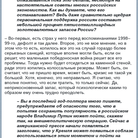
настоятельные советы многих российских
экономистов. Как вы думаете, что его
останавливает? Ведь даже сравнительно щедрая
первоначальная поддержка россиян составит
небольшой процент пятисотмиллиардных
золотовалютных запасов России?
– Во-первых, есть страх у него перед воспоминаниями 1998–
99-го, дефолт и так далее. Второе, это не мое мнение, но в
этом что-то есть, копилось все это на случай гораздо более
серьезных санкций, которые вполне могли быть, если он
решит, что маленькая победоносная война решит все его
проблемы. Тогда нужно будет отсидеться за каменной стеной,
ради этого копились колоссальные резервы. Может быть, он
считает, что не пришло время, может быть, кризис не такой уж
большой. Хотя, конечно, это неправильно. Я считаю, что
вполне понятно, что если тратить, то только сейчас. Да,
неприкосновенный запас, который психологически каким-то
образом ему очень трудно преодолеть.
– Вы в последний год-полтора много пишете,
предупреждаете об опасности того, что в
попытке сохранить популярность в российском
народе Владимир Путин может пойти, скажем
так, на внешнеполитическую операцию. Сейчас в
американской прессе начали появляться
заголовки, что у Кремля может появиться соблазн
воспользоваться этим моментом и пойти на