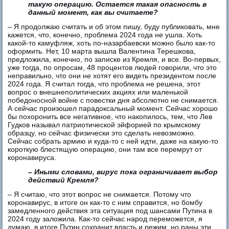
такую операцию. Остается такая опасность в
данный момент, как вы считаете?
– Я продолжаю считать и об этом пишу, буду публиковать, мне
кажется, что, конечно, проблема 2024 года не ушла. Хоть
какой-то камуфляж, хоть по-назарбаевски можно было как-то
оформить. Нет, 10 марта вышла Валентина Терешкова,
предложила, конечно, по записке из Кремля, и все. Во-первых,
уже тогда, по опросам, 48 процентов людей говорили, что это
неправильно, что они не хотят его видеть президентом после
2024 года. Я считал тогда, что проблема не решена, этот
вопрос о внешнеполитических акциях или маленькой
победоносной войне с повестки дня абсолютно не снимается.
А сейчас произошел парадоксальный момент. Сейчас хорошо
бы похоронить все негативное, что накопилось, тем, что Лев
Гудков называл патриотической эйфорией по крымскому
образцу, но сейчас физически это сделать невозможно.
Сейчас собрать армию и куда-то с ней идти, даже на какую-то
короткую блестящую операцию, они там все перемрут от
коронавируса.
– Иными словами, вирус пока ограничивает выбор
действий Кремля?
– Я считаю, что этот вопрос не снимается. Потому что
коронавирус, в итоге он как-то с ним справится, но бомбу
замедленного действия эта ситуация под шансами Путина в
2024 году заложила. Как-то сейчас народ переможется, я
думаю, в итоге Путин сохранит власть и режим, но раны эти,