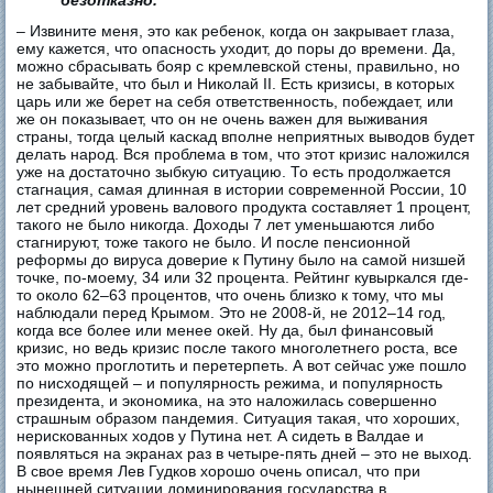
– Извините меня, это как ребенок, когда он закрывает глаза,
ему кажется, что опасность уходит, до поры до времени. Да,
можно сбрасывать бояр с кремлевской стены, правильно, но
не забывайте, что был и Николай II. Есть кризисы, в которых
царь или же берет на себя ответственность, побеждает, или
же он показывает, что он не очень важен для выживания
страны, тогда целый каскад вполне неприятных выводов будет
делать народ. Вся проблема в том, что этот кризис наложился
уже на достаточно зыбкую ситуацию. То есть продолжается
стагнация, самая длинная в истории современной России, 10
лет средний уровень валового продукта составляет 1 процент,
такого не было никогда. Доходы 7 лет уменьшаются либо
стагнируют, тоже такого не было. И после пенсионной
реформы до вируса доверие к Путину было на самой низшей
точке, по-моему, 34 или 32 процента. Рейтинг кувыркался где-
то около 62–63 процентов, что очень близко к тому, что мы
наблюдали перед Крымом. Это не 2008-й, не 2012–14 год,
когда все более или менее окей. Ну да, был финансовый
кризис, но ведь кризис после такого многолетнего роста, все
это можно проглотить и перетерпеть. А вот сейчас уже пошло
по нисходящей – и популярность режима, и популярность
президента, и экономика, на это наложилась совершенно
страшным образом пандемия. Ситуация такая, что хороших,
нерискованных ходов у Путина нет. А сидеть в Валдае и
появляться на экранах раз в четыре-пять дней – это не выход.
В свое время Лев Гудков хорошо очень описал, что при
нынешней ситуации доминирования государства в