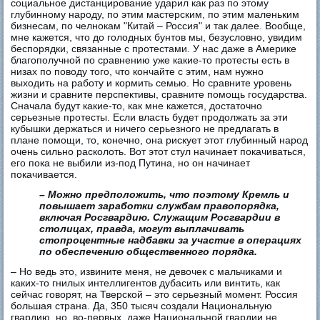
социальное дистанцирование ударил как раз по этому
глубинному народу, по этим мастерским, по этим маленьким
бизнесам, по челнокам "Китай – Россия" и так далее. Вообще,
мне кажется, что до голодных бунтов мы, безусловно, увидим
беспорядки, связанные с протестами. У нас даже в Америке
благополучной по сравнению уже какие-то протесты есть в
низах по поводу того, что кончайте с этим, нам нужно
выходить на работу и кормить семью. Но сравните уровень
жизни и сравните перспективы, сравните помощь государства.
Сначала будут какие-то, как мне кажется, достаточно
серьезные протесты. Если власть будет продолжать за эти
кубышки держаться и ничего серьезного не предлагать в
плане помощи, то, конечно, она рискует этот глубинный народ
очень сильно расколоть. Вот этот стул начинает покачиваться,
его пока не выбили из-под Путина, но он начинает
покачивается.
– Можно предположить, что поэтому Кремль и
повышает заработки службам правопорядка,
включая Росгвардию. Служащим Росгвардии в
столицах, правда, могут выплачивать
стопроцентные надбавки за участие в операциях
по обеспечению общественного порядка.
– Но ведь это, извините меня, не девочек с мальчиками и
каких-то гнилых интеллигентов дубасить или винтить, как
сейчас говорят, на Тверской – это серьезный момент. Россия
большая страна. Да, 350 тысяч создали Национальную
гвардию, но, во-первых, даже Национальной гвардии не