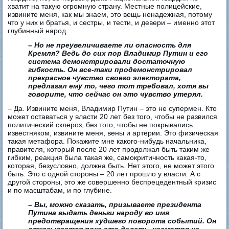
хватит на такую огромную страну. Местные полицейские,
извините меня, как мы знаем, это вещь ненадежная, потому
что у них и братья, и сестры, и тести, и девери – именно этот
глубинный народ.
– Но не преувеличиваете ли опасность для
Кремля? Ведь до сих пор Владимир Путин и его
система демонстрировали достаточную
гибкость. Он все-таки продемонстрировал
прекрасное чувство своего электората,
предлагал ему то, чего тот требовал, хотя вы
говорите, что сейчас он это чувство утерял.
– Да. Извините меня, Владимир Путин – это не супермен. Кто
может оставаться у власти 20 лет без того, чтобы не развился
политический склероз, без того, чтобы не покрывались
известняком, извините меня, вены и артерии. Это физическая
такая метафора. Покажите мне какого-нибудь начальника,
правителя, который после 20 лет продолжал быть таким же
гибким, реакция была такая же, самокритичность какая-то,
которая, безусловно, должна быть. Нет этого, не может этого
быть. Это с одной стороны – 20 лет прошло у власти. А с
другой стороны, это же совершенно беспрецедентный кризис
и по масштабам, и по глубине.
– Вы, можно сказать, призываете президента
Путина выдать деньги народу во имя
предотвращения худшего поворота событий. Он
отказывается пока это делать, несмотря на