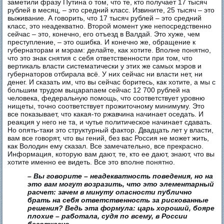
заметили фразу Путина о том, что те, кто получает 17 тысяч
рублей в месяц, – это средний класс. Извините, 25 тысяч – это
выживание. А говорить, что 17 тысяч рублей – это средний
класс, это неадекватно. Второй момент уже непосредственно
сейчас – это, конечно, его отъезд в Валдай. Это хуже, чем
преступление, – это ошибка. И конечно же, обращение к
губернаторам и мэрам: делайте, как хотите. Вполне понятно,
что это знак снятия с себя ответственности при том, что
вертикаль власти систематически у этих же самых мэров и
губернаторов отбирала всё. У них сейчас ни власти нет, ни
денег. И сказать им, что вы сейчас боритесь, как хотите, а мы с
большим трудом выцарапаем сейчас 12 700 рублей на
человека, федеральную помощь, что соответствует уровню
нищеты, точно соответствует прожиточному минимуму. Это
все показывает, что какая-то ржавчина начинает оседать. И
реакция у него не та, и чутье политическое начинает сдавать.
Но опять-таки это структурный фактор. Двадцать лет у власти,
вам все говорят, что вы гений, без вас Россия не может жить,
как Володин ему сказал. Все замечательно, все прекрасно.
Информация, которую вам дают, те, кто ее дают, знают, что вы
хотите именно ее видеть. Все это вполне понятно.
– Вы говорите – неадекватность поведения, но на
это вам могут возразить, что это элементарный
расчет: зачем в минуту опасности публично
брать на себя ответственность за рискованные
решения? Ведь эта формула: царь хороший, бояре
плохие – работала, судя по всему, в России
безотказно.