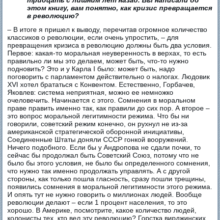
этом книгу, вам понятно, как кризис превращается
в революцию?
– В итоге я пришел к выводу, перечитав огромное количество
классиков о революции, если очень упростить, – для
превращения кризиса в революцию должны быть два условия.
Первое: какая-то моральная неуверенность в верхах, то есть
правильно ли мы это делаем, может быть, что-то нужно
подновить? Это и у Карла I было: может быть, надо
поговорить с парламентом действительно о налогах. Людовик
XVI хотел брататься с Конвентом. Естественно, Горбачев,
Яковлев: система неприятная, можно ее немножко
очеловечить. Начинается с этого. Сомнения в моральном
праве править именно так, как правили до сих пор. А второе –
это вопрос моральной легитимности режима. Что бы ни
говорили, советский режим конечно, он рухнул не из-за
американской стратегической оборонной инициативы,
Соединенные Штаты доняли СССР гонкой вооружений.
Ничего подобного. Если бы у Андропова не сдали почки, то
сейчас бы продолжал быть Советский Союз, потому что не
было бы этого условия, не было бы определенного сомнения,
что нужно так именно продолжать управлять. А с другой
стороны, как только пошла гласность, сразу пошли трещины,
появились сомнения в моральной легитимности этого режима.
И опять тут не нужно говорить о миллионах людей. Вообще
революции делают – если 1 процент населения, то это
хорошо. В Америке, посмотрите, какое количество людей,
колонисты тех, кто вел эту революцию? Горстка вирджинских