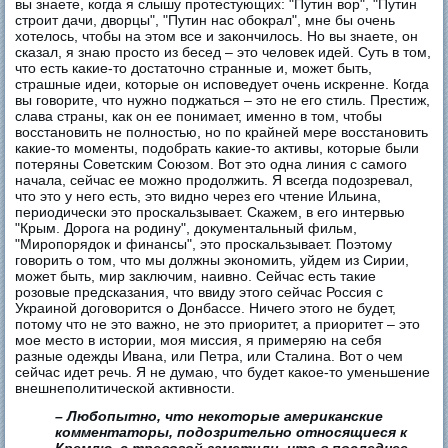
вы знаете, когда я слышу протестующих: "Путин вор", "Путин
строит дачи, дворцы", "Путин нас обокрал", мне бы очень
хотелось, чтобы на этом все и закончилось. Но вы знаете, он
сказал, я знаю просто из бесед – это человек идей. Суть в том,
что есть какие-то достаточно странные и, может быть,
страшные идеи, которые он исповедует очень искренне. Когда
вы говорите, что нужно поджаться – это не его стиль. Престиж,
слава страны, как он ее понимает, именно в том, чтобы
восстановить не полностью, но по крайней мере восстановить
какие-то моменты, подобрать какие-то активы, которые были
потеряны Советским Союзом. Вот это одна линия с самого
начала, сейчас ее можно продолжить. Я всегда подозревал,
что это у него есть, это видно через его чтение Ильина,
периодически это проскальзывает. Скажем, в его интервью
"Крым. Дорога на родину", документальный фильм,
"Миропорядок и финансы", это проскальзывает. Поэтому
говорить о том, что мы должны экономить, уйдем из Сирии,
может быть, мир заключим, наивно. Сейчас есть такие
розовые предсказания, что ввиду этого сейчас Россия с
Украиной договорится о Донбассе. Ничего этого не будет,
потому что не это важно, не это приоритет, а приоритет – это
мое место в истории, моя миссия, я примеряю на себя
разные одежды Ивана, или Петра, или Сталина. Вот о чем
сейчас идет речь. Я не думаю, что будет какое-то уменьшение
внешнеполитической активности.
– Любопытно, что некоторые американские
комментаторы, подозрительно относящиеся к
Кремлю, с тревогой заметили, что в последнее