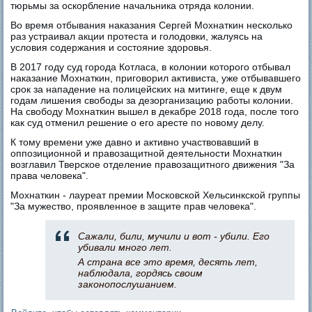
тюрьмы за оскорбление начальника отряда колонии.
Во время отбывания наказания Сергей Мохнаткин несколько
раз устраивал акции протеста и голодовки, жалуясь на
условия содержания и состояние здоровья.
В 2017 году суд города Котласа, в колонии которого отбывал
наказание Мохнаткин, приговорил активиста, уже отбывавшего
срок за нападение на полицейских на митинге, еще к двум
годам лишения свободы за дезорганизацию работы колонии.
На свободу Мохнаткин вышел в декабре 2018 года, после того
как суд отменил решение о его аресте по новому делу.
К тому времени уже давно и активно участвовавший в
оппозиционной и правозащитной деятельности Мохнаткин
возглавил Тверское отделение правозащитного движения "За
права человека".
Мохнаткин - лауреат премии Московской Хельсинкской группы
"За мужество, проявленное в защите прав человека".
Сажали, били, мучили и вот - убили. Его
убивали много лет.
А страна все это время, десять лет,
наблюдала, гордясь своим
законопослушанием.