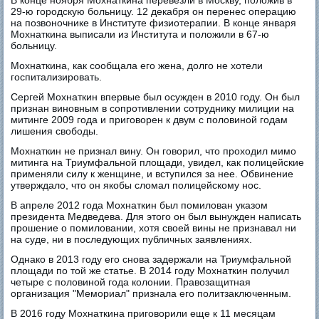
В конце ноября Мохнаткина перевезли в Москву, положив в
29-ю городскую больницу. 12 декабря он перенес операцию
на позвоночнике в Институте физиотерапии. В конце января
Мохнаткина выписали из Института и положили в 67-ю
больницу.
Мохнаткина, как сообщала его жена, долго не хотели
госпитализировать.
Сергей Мохнаткин впервые был осужден в 2010 году. Он был
признан виновным в сопротивлении сотруднику милиции на
митинге 2009 года и приговорен к двум с половиной годам
лишения свободы.
Мохнаткин не признал вину. Он говорил, что проходил мимо
митинга на Триумфальной площади, увидел, как полицейские
применяли силу к женщине, и вступился за нее. Обвинение
утверждало, что он якобы сломал полицейскому нос.
В апреле 2012 года Мохнаткин был помилован указом
президента Медведева. Для этого он был вынужден написать
прошение о помиловании, хотя своей вины не признавал ни
на суде, ни в последующих публичных заявлениях.
Однако в 2013 году его снова задержали на Триумфальной
площади по той же статье. В 2014 году Мохнаткин получил
четыре с половиной года колонии. Правозащитная
организация "Мемориал" признала его политзаключенным.
В 2016 году Мохнаткина приговорили еще к 11 месяцам