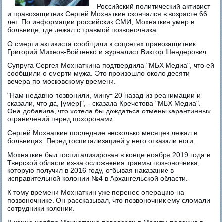
Российский политический активист
и правозащитник Сергей Мохнаткин скончался в возрасте 66
лет. По информации российских СМИ, Мохнаткин умер в
больнице, где лежал с травмой позвоночника.
О смерти активиста сообщили в соцсетях правозащитник
Григорий Михнов-Войтенко и журналист Виктор Шендерович.
Супруга Сергея Мохнаткина подтвердила "МБХ Медиа", что ей
сообщили о смерти мужа. Это произошло около десяти
вечера по московскому времени.
"Нам недавно позвонили, минут 20 назад из реанимации и
сказали, что да, [умер]", - сказала Кречетова "МБХ Медиа".
Она добавила, что хотела бы дождаться отмены карантинных
ограничений перед похоронами.
Сергей Мохнаткин последние несколько месяцев лежал в
больницах. Перед госпитализацией у него отказали ноги.
Мохнаткин был госпитализирован в конце ноября 2019 года в
Тверской области из-за осложнения травмы позвоночника,
которую получил в 2016 году, отбывая наказание в
исправительной колонии №4 в Архангельской области.
К тому времени Мохнаткин уже перенес операцию на
позвоночнике. Он рассказывал, что позвоночник ему сломали
сотрудники колонии.