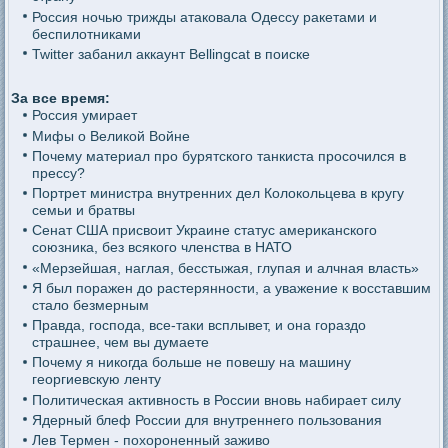
Россия ночью трижды атаковала Одессу ракетами и
беспилотниками
Twitter забанил аккаунт Bellingcat в поиске
За все время:
Россия умирает
Мифы о Великой Войне
Почему материал про бурятского танкиста просочился в
прессу?
Портрет министра внутренних дел Колокольцева в кругу
семьи и братвы
Сенат США присвоит Украине статус американского
союзника, без всякого членства в НАТО
«Мерзейшая, наглая, бесстыжая, глупая и алчная власть»
Я был поражен до растерянности, а уважение к восставшим
стало безмерным
Правда, господа, все-таки всплывет, и она гораздо
страшнее, чем вы думаете
Почему я никогда больше не повешу на машину
георгиевскую ленту
Политическая активность в России вновь набирает силу
Ядерный блеф России для внутреннего пользования
Лев Термен - похороненный заживо