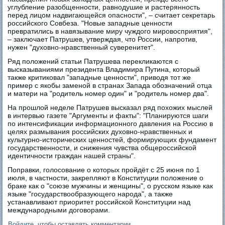
углубление разобщенности, равнодушие и растерянность
перед лицом надвигающейся опасности", – считает секретарь
российского Совбеза. "Новые западные ценности
превратились в навязывание миру чуждого мировосприятия",
– заключает Патрушев, утверждая, что России, напротив,
нужен "духовно-нравственный суверенитет".
Ряд положений статьи Патрушева перекликаются с
высказываниями президента Владимира Путина, который
также критиковал "западные ценности", приводя тот же
пример с якобы заменой в странах Запада обозначений отца
и матери на "родитель номер один" и "родитель номер два".
На прошлой неделе Патрушев высказал ряд похожих мыслей
в интервью газете "Аргументы и факты": "Планируются шаги
по интенсификации информационного давления на Россию в
целях размывания российских духовно-нравственных и
культурно-исторических ценностей, формирующих фундамент
­государственно­сти, и снижения чувства обще­российской
идентичности граждан нашей страны".
Поправки, голосование о которых пройдёт с 25 июня по 1
июля, в частности, закрепляют в Конституции положение о
браке как о "союзе мужчины и женщины", о русском языке как
языке "государствообразующего народа", а также
устанавливают приоритет российской Конституции над
международными договорами.
Войдите
, чтобы оставлять комментарии