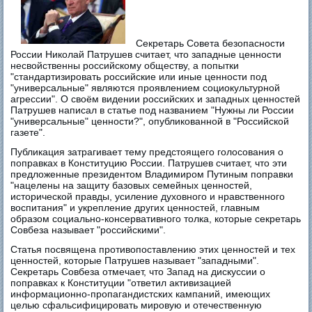
Секретарь Совета безопасности
России Николай Патрушев считает, что западные ценности
несвойственны российскому обществу, а попытки
"стандартизировать российские или иные ценности под
"универсальные" являются проявлением социокультурной
агрессии". О своём видении российских и западных ценностей
Патрушев написал в статье под названием "Нужны ли России
"универсальные" ценности?", опубликованной в "Российской
газете".
Публикация затрагивает тему предстоящего голосования о
поправках в Конституцию России. Патрушев считает, что эти
предложенные президентом Владимиром Путиным поправки
"нацелены на защиту базовых семейных ценностей,
исторической правды, усиление духовного и нравственного
воспитания" и укрепление других ценностей, главным
образом социально-консервативного толка, которые секретарь
Совбеза называет "российскими".
Статья посвящена противопоставлению этих ценностей и тех
ценностей, которые Патрушев называет "западными".
Секретарь Совбеза отмечает, что Запад на дискуссии о
поправках к Конституции "ответил активизацией
информационно-пропагандистских кампаний, имеющих
целью сфальсифицировать мировую и отечественную