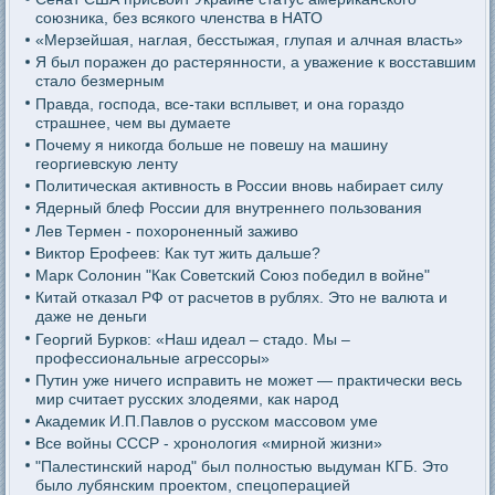
союзника, без всякого членства в НАТО
«Мерзейшая, наглая, бесстыжая, глупая и алчная власть»
Я был поражен до растерянности, а уважение к восставшим
стало безмерным
Правда, господа, все-таки всплывет, и она гораздо
страшнее, чем вы думаете
Почему я никогда больше не повешу на машину
георгиевскую ленту
Политическая активность в России вновь набирает силу
Ядерный блеф России для внутреннего пользования
Лев Термен - похороненный заживо
Виктор Ерофеев: Как тут жить дальше?
Марк Солонин "Как Советский Союз победил в войне"
Китай отказал РФ от расчетов в рублях. Это не валюта и
даже не деньги
Георгий Бурков: «Наш идеал – стадо. Мы –
профессиональные агрессоры»
Путин уже ничего исправить не может — практически весь
мир считает русских злодеями, как народ
Академик И.П.Павлов о русском массовом уме
Все войны СССР - хронология «мирной жизни»
"Палестинский народ" был полностью выдуман КГБ. Это
было лубянским проектом, спецоперацией