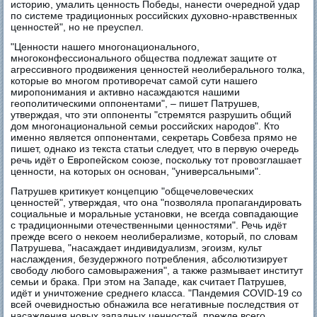
историю, умалить ценность Победы, нанести очередной удар
по системе традиционных российских духовно-нравственных
ценностей", но не преуспел.
"Ценности нашего многонационального,
многоконфессионального общества подлежат защите от
агрессивного продвижения ценностей неолиберального толка,
которые во многом противоречат самой сути нашего
миропонимания и активно насаждаются нашими
геополитическими оппонентами", – пишет Патрушев,
утверждая, что эти оппоненты "стремятся разрушить общий
дом многонациональной семьи российских народов". Кто
именно является оппонентами, секретарь Совбеза прямо не
пишет, однако из текста статьи следует, что в первую очередь
речь идёт о Европейском союзе, поскольку тот провозглашает
ценности, на которых он основан, "универсальными".
Патрушев критикует концепцию "общечеловеческих
ценностей", утверждая, что она "позволяла пропагандировать
социальные и моральные установки, не всегда совпадающие
с традиционными отечественными ценностями". Речь идёт
прежде всего о некоем неолиберализме, который, по словам
Патрушева, "насаждает индивидуализм, эгоизм, культ
наслаждения, безудержного потребления, абсолютизирует
свободу любого самовыражения", а также размывает институт
семьи и брака. При этом на Западе, как считает Патрушев,
идёт и уничтожение среднего класса. "Пандемия COVID-19 со
всей очевидностью обнажила все негативные последствия от
насаждения новых западных ценностей, прежде всего