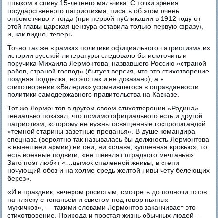
штыком в спину 15-летнего мальчика. С точки зрения
государственного патриотизма, писать об этом очень
опрометчиво и тогда (при первой публикации в 1912 году от
этой главы царская цензура оставила только первую фразу),
и, как видно, теперь.
Точно так же в рамках политики официального патриотизма из
истории русской литературы следовало бы исключить и
поручика Михаила Лермонтова, назвавшего Россию «страной
рабов, страной господ» (бытует версия, что это стихотворение
поздняя подделка, но это так и не доказано), а в
стихотворении «Валерик» усомнившегося в оправданности
политики самодержавного правительства на Кавказе.
Тот же Лермонтов в другом своем стихотворении «Родина»
гениально показал, что помимо официального есть и другой
патриотизм, которому не нужны освященные госпропагандой
«темной старины заветные преданья». В душе командира
спецназа (вероятно так называлась бы должность Лермонтова
в нынешней армии) ни они, ни «слава, купленная кровью», то
есть военные подвиги, «не шевелят отрадного мечтанья».
Зато поэт любит «…дымок спаленной жнивы, в степи
ночующий обоз и на холме средь желтой нивы чету белеющих
берез».
«И в праздник, вечером росистым, смотреть до полночи готов
на пляску с топаньем и свистом под говор пьяных
мужичков», — такими словами Лермонтов заканчивает это
стихотворение. Природа и простая жизнь обычных людей —