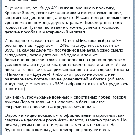
Еще меньше, от 1% до 4% назвали внешнюю политику,
Крымский мост, развитие экономики и импортозамещение,
спортивные достижения, авторитет России в мире, повышение
уровня жизни, помощь другим странам, Бессмертный полк,
гордость за Путина, вставание с колен, успехи в космосе,
детские пособия и материнский капитал.
И, наверное, самое главное. Ответ «Никакие» выбрали 9%
респондентов, «Другое» — 24%, «Затрудняюсь ответить» —
35%. На самом деле три последних варианта можно смело
складывать, потому что они об одном и том же —
большинство россиян живет параллельно пропагандистским
усилиям власти в деле «патриотического воспитания». У них
либо нет с ней точек соприкосновения в этом вопросе (ответы
«Никакие» и «Другое»). Либо они просто не хотят с ней
разговаривать потому что не доверяют ей и боятся (об этом
могут свидетельствовать 35% выбравших ответ «Затрудняюсь
ответить»).
Как видим, громыханье военных и спортивных побед, говоря
языком Лермонтова, «не шевелит» в большинстве
современных россиян «отрадного мечтанья».
Опрос наглядно показал, что официальный патриотизм, как
стержень идеологии российской власти, заметно треснул. Но
ничем другим она этот стержень заменить не может. Не
будет же она в самом деле олигархов раскулачивать…