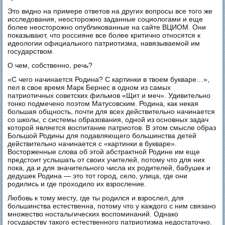
Это видно на примере ответов на других вопросы все того же
исследования, неосторожно заданные социологами и еще
более неосторожно опубликованные на сайте ВЦИОМ. Они
показывают, что россияне все более критично относятся к
идеологии официального патриотизма, навязываемой им
государством.
О чем, собственно, речь?
«С чего начинается Родина? С картинки в твоем букваре…»,
пел в свое время Марк Бернес в одном из самых
патриотичных советских фильмов «Щит и меч». Удивительно
тонко подмечено поэтом Матусовским. Родина, как некая
большая общность, почти для всех действительно начинается
со школы, с системы образования, одной из основных задач
которой является воспитание патриотов. В этом смысле образ
Большой Родины для подавляющего большинства детей
действительно начинается с «картинки в букваре».
Восторженные слова об этой абстрактной Родине им еще
предстоит услышать от своих учителей, потому что для них
пока, да и для значительного числа их родителей, бабушек и
дедушек Родина — это тот город, село, улица, где они
родились и где проходило их взросление.
Любовь к тому месту, где ты родился и взрослел, для
большинства естественна, потому что у каждого с ним связано
множество ностальгических воспоминаний. Однако
государству такого естественного патриотизма недостаточно.