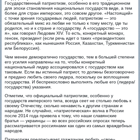
Государственный патриотизм, особенно в его традиционном
для эпохи становления национальных государств виде, а тем
более для стран имперских, это совсем другое. «Настоящий»
с точки зрения государевых людей, патриотизм — это
обязательный микс из любви не только к тому месту, где ты
родился, но и к стране и государству. А «государство — это
я», как говорил Людовик XIV. То есть, конкретный монарх,
генсек, президент (если речь идет о таких «президентских
республиках», как нынешняя Россия, Казахстан, Туркменистан
или Белоруссия).
Чем менее демократично государство, тем в большей степени
его усилия направлены на то, чтобы конкретный
национальный лидер ассоциировался с государством как
таковым. Если вы истинный патриот, то должны безоговорочно
и предано любить своего лидера, поскольку он воплощение
государства. И беспрекословно выполнять любые его (лидера/
государства) указания.
Отметим, что официальный патриотизм, особенно у
государств имперского типа, всегда сеет не столько любовь к
своему Отечеству, сколько ненависть к другим странам и
народам. Не случайно, «патриотическая» волна в России
после 2014 года привела к тому, что наши славянские
братья — украинцы — во всех российских опросах теперь
рассматривается россиянами как один из самых враждебных
народов.
Патриотизм предписывает гражданам любить «свое»