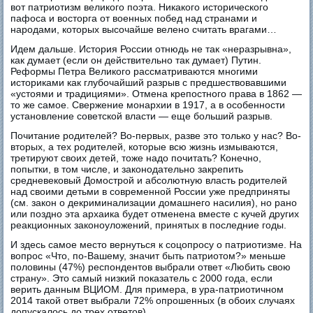
вот патриотизм великого поэта. Никакого исторического
пафоса и восторга от военных побед над странами и
народами, которых высочайше велено считать врагами…
Идем дальше. История России отнюдь не так «неразрывна»,
как думает (если он действительно так думает) Путин.
Реформы Петра Великого рассматриваются многими
историками как глубочайший разрыв с предшествовавшими
«устоями и традициями». Отмена крепостного права в 1862 —
то же самое. Свержение монархии в 1917, а в особенности
установление советской власти — еще больший разрыв.
Почитание родителей? Во-первых, разве это только у нас? Во-
вторых, а тех родителей, которые всю жизнь измываются,
третируют своих детей, тоже надо почитать? Конечно,
попытки, в том числе, и законодательно закрепить
средневековый Домострой и абсолютную власть родителей
над своими детьми в современной России уже предприняты
(см. закон о декриминализации домашнего насилия), но рано
или поздно эта архаика будет отменена вместе с кучей других
реакционных законоуложений, принятых в последние годы.
И здесь самое место вернуться к соцопросу о патриотизме. На
вопрос «Что, по-Вашему, значит быть патриотом?» меньше
половины (47%) респондентов выбрали ответ «Любить свою
страну». Это самый низкий показатель с 2000 года, если
верить данным ВЦИОМ. Для примера, в ура-патриотичном
2014 такой ответ выбрали 72% опрошенных (в обоих случаях
допускалось до трех ответов).