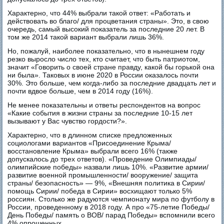
Характерно, что 44% выбрали такой ответ: «Работать и
действовать во благо/ для процветания страны». Это, в свою
очередь, самый высокий показатель за последние 20 лет. В
том же 2014 такой вариант выбрали лишь 36%.
Но, пожалуй, наиболее показательно, что в нынешнем году
резко выросло число тех, кто считает, что быть патриотом,
значит «Говорить о своей стране правду, какой бы горькой она
ни была». Таковых в июне 2020 в России оказалось почти
30%. Это больше, чем когда-либо за последние двадцать лет и
почти вдвое больше, чем в 2014 году (16%).
Не менее показательны и ответы респондентов на вопрос
«Какие события в жизни страны за последние 10-15 лет
вызывают у Вас чувство гордости?».
Характерно, что в длинном списке предложенных
социологами вариантов «Присоединение Крыма/
восстановление Крыма» выбрали всего 16% (также
допускалось до трех ответов). «Проведение Олимпиады/
олимпийские победы» назвали лишь 10%. «Развитие армии/
развитие военной промышленности/ вооружение/ защита
страны/ безопасность» — 9%, «Внешняя политика в Сирии/
помощь Сирии/ победа в Сирии» восхищают только 5%
россиян. Столько же радуются чемпионату мира по футболу в
России, проведенному в 2018 году. А про «75-летие Победы/
День Победы/ память о ВОВ/ парад Победы» вспомнили всего
4% опрошенных.