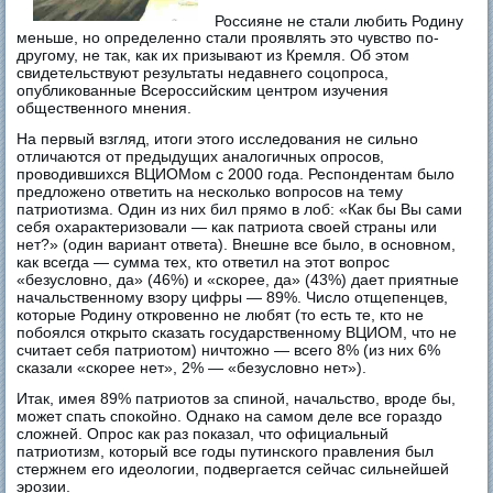
Россияне не стали любить Родину
меньше, но определенно стали проявлять это чувство по-
другому, не так, как их призывают из Кремля. Об этом
свидетельствуют результаты недавнего соцопроса,
опубликованные Всероссийским центром изучения
общественного мнения.
На первый взгляд, итоги этого исследования не сильно
отличаются от предыдущих аналогичных опросов,
проводившихся ВЦИОМом с 2000 года. Респондентам было
предложено ответить на несколько вопросов на тему
патриотизма. Один из них бил прямо в лоб: «Как бы Вы сами
себя охарактеризовали — как патриота своей страны или
нет?» (один вариант ответа). Внешне все было, в основном,
как всегда — сумма тех, кто ответил на этот вопрос
«безусловно, да» (46%) и «скорее, да» (43%) дает приятные
начальственному взору цифры — 89%. Число отщепенцев,
которые Родину откровенно не любят (то есть те, кто не
побоялся открыто сказать государственному ВЦИОМ, что не
считает себя патриотом) ничтожно — всего 8% (из них 6%
сказали «скорее нет», 2% — «безусловно нет»).
Итак, имея 89% патриотов за спиной, начальство, вроде бы,
может спать спокойно. Однако на самом деле все гораздо
сложней. Опрос как раз показал, что официальный
патриотизм, который все годы путинского правления был
стержнем его идеологии, подвергается сейчас сильнейшей
эрозии.