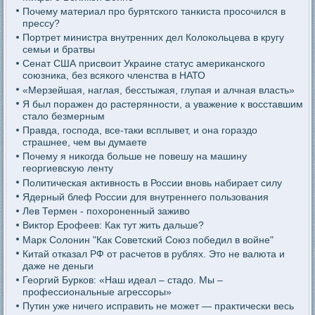
Почему материал про бурятского танкиста просочился в
прессу?
Портрет министра внутренних дел Колокольцева в кругу
семьи и братвы
Сенат США присвоит Украине статус американского
союзника, без всякого членства в НАТО
«Мерзейшая, наглая, бесстыжая, глупая и алчная власть»
Я был поражен до растерянности, а уважение к восставшим
стало безмерным
Правда, господа, все-таки всплывет, и она гораздо
страшнее, чем вы думаете
Почему я никогда больше не повешу на машину
георгиевскую ленту
Политическая активность в России вновь набирает силу
Ядерный блеф России для внутреннего пользования
Лев Термен - похороненный заживо
Виктор Ерофеев: Как тут жить дальше?
Марк Солонин "Как Советский Союз победил в войне"
Китай отказал РФ от расчетов в рублях. Это не валюта и
даже не деньги
Георгий Бурков: «Наш идеал – стадо. Мы –
профессиональные агрессоры»
Путин уже ничего исправить не может — практически весь