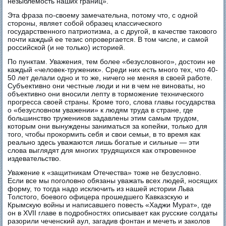
незыблемость наших границ».
Эта фраза по-своему замечательна, потому что, с одной
стороны, являет собой образец классического
государственного патриотизма, а с другой, в качестве такового
почти каждый ее тезис опровергается. В том числе, и самой
российской (и не только) историей.
По пунктам. Уважения, тем более «безусловного», достоин не
каждый «человек-труженик». Среди них есть много тех, что 40-
50 лет делали одно и то же, ничего не меняя в своей работе.
Субъективно они честные люди и ни в чем не виноваты, но
объективно они вносили лепту в торможение технического
прогресса своей страны. Кроме того, слова главы государства
о «безусловном уважении» к людям труда в стране, где
большинство тружеников задавлены этим самым трудом,
которым они вынуждены заниматься за копейки, только для
того, чтобы прокормить себя и свои семьи, в то время как
реально здесь уважаются лишь богатые и сильные — эти
слова выглядят для многих трудящихся как откровенное
издевательство.
Уважение к «защитникам Отечества» тоже не безусловно.
Если все мы поголовно обязаны уважать всех людей, носящих
форму, то тогда надо исключить из нашей истории Льва
Толстого, боевого офицера прошедшего Кавказскую и
Крымскую войны и написавшего повесть «Хаджи Мурат», где
он в XVII главе в подробностях описывает как русские солдаты
разорили чеченский аул, загадив фонтан и мечеть и заколов