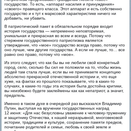
государство. То есть, «аппарат насилия и принуждения»
«своего» правящего класса. Этот аппарат и есть собственно
государство и к тут к марксовой характеристике ничего ни
добавить, ни убавить.
В патриотический пакет в обязательном порядке входит
история государства — непременно неповторимая,
уникальная и прекрасная во всем и всегда. Потому что
стержнем государственного патриотизма является
утверждение, что «мое» государство всегда право, потому что
оно лучше, чем другие государства. А если не лучше, то… все
равно оно право, потому что «мое».
Из этого следует, что как бы вы не любили свой конкретный
город, село, сколько бы сил не положили на то, чтобы жизнь
людей там стала лучше, если вы не принимаете концепцию
абсолютно прекрасной отечественной истории и, что еще
хуже, на фактах из прошлого показываете, что в каких-то
случаях, в какие-то годы эта история была достойна критики,
вы неизбежно будете заклеймены как как непатриот, а значит,
предатель.
Именно в таком духе в очередной раз высказался Владимир
Путин, выступая на вручении государственных наград
12 июня: «Для нас безусловны уважение к человеку-труженику
и защитнику Отечества, к нашей неразрывной, многовековой
истории, традициям и культуре, сохранение памяти предков,
почитание родителей и семьи, любовь к своей земле и