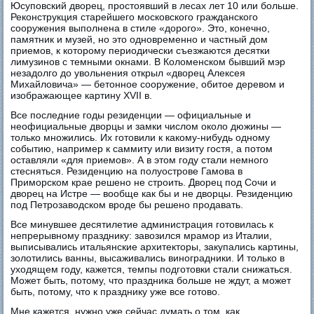
Юсуповский дворец, простоявший в лесах лет 10 или больше.
Реконструкция старейшего московского гражданского
сооружения выполнена в стиле «дорого». Это, конечно,
памятник и музей, но это одновременно и частный дом
приемов, к которому периодически съезжаются десятки
лимузинов с темными окнами. В Коломенском бывший мэр
незадолго до увольнения открыл «дворец Алексея
Михайловича» — бетонное сооружение, обитое деревом и
изображающее картину XVII в.
Все последние годы резиденции — официальные и
неофициальные дворцы и замки числом около дюжины —
только множились. Их готовили к какому-нибудь одному
событию, например к саммиту или визиту гостя, а потом
оставляли «для приемов». А в этом году стали немного
стесняться. Резиденцию на полуострове Гамова в
Приморском крае решено не строить. Дворец под Сочи и
дворец на Истре — вообще как бы и не дворцы. Резиденцию
под Петрозаводском вроде бы решено продавать.
Все минувшее десятилетие администрация готовилась к
непрерывному празднику: завозился мрамор из Италии,
выписывались итальянские архитекторы, закупались картины,
золотились ванны, высаживались виноградники. И только в
уходящем году, кажется, темпы подготовки стали снижаться.
Может быть, потому, что праздника больше не ждут, а может
быть, потому, что к празднику уже все готово.
Мне кажется, нужно уже сейчас думать о том, как