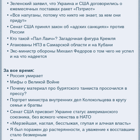
Зеленский заявил, что Украина и США договорились о
ежемесячных поставках ракет «Пэтриот»
«Все напуганы, потому что никто не знает, за кем они
придут»
Сенат США принял закон об «адских санкциях» против
России
Кто такой «Пал Лаич»? Загадочная фигура Кремля
Атакованы НПЗ в Самарской области и на Кубани
Экс-министр обороны Михаил Федоров о том чего не успел
и на что надеется
За все время:
Россия умирает
Мифы о Великой Войне
Почему материал про бурятского танкиста просочился в
прессу?
Портрет министра внутренних дел Колокольцева в кругу
семьи и братвы
Сенат США присвоит Украине статус американского
союзника, без всякого членства в НАТО
«Мерзейшая, наглая, бесстыжая, глупая и алчная власть»
Я был поражен до растерянности, а уважение к восставшим
стало безмерным