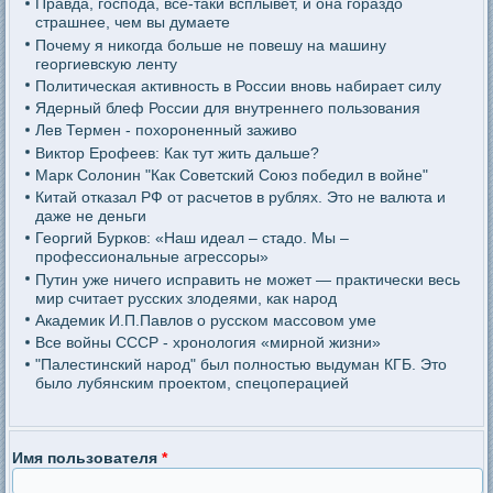
Правда, господа, все-таки всплывет, и она гораздо
страшнее, чем вы думаете
Почему я никогда больше не повешу на машину
георгиевскую ленту
Политическая активность в России вновь набирает силу
Ядерный блеф России для внутреннего пользования
Лев Термен - похороненный заживо
Виктор Ерофеев: Как тут жить дальше?
Марк Солонин "Как Советский Союз победил в войне"
Китай отказал РФ от расчетов в рублях. Это не валюта и
даже не деньги
Георгий Бурков: «Наш идеал – стадо. Мы –
профессиональные агрессоры»
Путин уже ничего исправить не может — практически весь
мир считает русских злодеями, как народ
Академик И.П.Павлов о русском массовом уме
Все войны СССР - хронология «мирной жизни»
"Палестинский народ" был полностью выдуман КГБ. Это
было лубянским проектом, спецоперацией
Имя пользователя
*