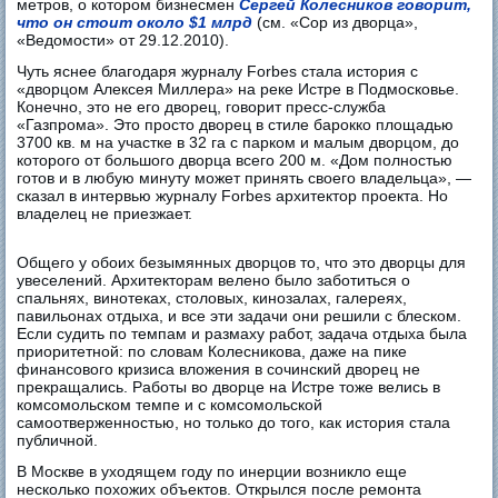
метров, о котором бизнесмен
Сергей Колесников говорит,
что он стоит около $1 млрд
(см. «Сор из дворца»,
«Ведомости» от 29.12.2010).
Чуть яснее благодаря журналу Forbes стала история с
«дворцом Алексея Миллера» на реке Истре в Подмосковье.
Конечно, это не его дворец, говорит пресс-служба
«Газпрома». Это просто дворец в стиле барокко площадью
3700 кв. м на участке в 32 га с парком и малым дворцом, до
которого от большого дворца всего 200 м. «Дом полностью
готов и в любую минуту может принять своего владельца», —
сказал в интервью журналу Forbes архитектор проекта. Но
владелец не приезжает.
Общего у обоих безымянных дворцов то, что это дворцы для
увеселений. Архитекторам велено было заботиться о
спальнях, винотеках, столовых, кинозалах, галереях,
павильонах отдыха, и все эти задачи они решили с блеском.
Если судить по темпам и размаху работ, задача отдыха была
приоритетной: по словам Колесникова, даже на пике
финансового кризиса вложения в сочинский дворец не
прекращались. Работы во дворце на Истре тоже велись в
комсомольском темпе и с комсомольской
самоотверженностью, но только до того, как история стала
публичной.
В Москве в уходящем году по инерции возникло еще
несколько похожих объектов. Открылся после ремонта