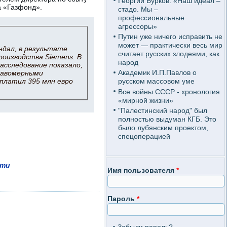
Георгий Бурков: «Наш идеал –
а «Газфонд».
стадо. Мы –
профессиональные
агрессоры»
Путин уже ничего исправить не
может — практически весь мир
андал, в результате
считает русских злодеями, как
роизводства Siemens. В
народ
асследование показало,
Академик И.П.Павлов о
правомерными
аплатил 395 млн евро
русском массовом уме
Все войны СССР - хронология
«мирной жизни»
"Палестинский народ" был
полностью выдуман КГБ. Это
было лубянским проектом,
спецоперацией
ети
Имя пользователя
*
Пароль
*