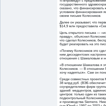
«Петромеду» с предложением
государственного здравоохр
сказано, что финансировать 
условием финансирования яв
своем письме Колесников.
Далее он указывает, что пер
$14,9 млн предоставила «Се
Цель открытого письма — «из
правду», объяснил Колеснико
что сделал Колесников, бесп
будет реагировать на это пис
«Почему Колесников это сде
ним диссидентских настроени
отношения с Шамаловым и неп
«В отношении Шамалова я это
Колесников. — В отношении Г
хочу надеяться». Сам он пон
Среди совместных проектов 
38 млрд руб. (ВЭБ обеспечит
соучредителями фирм группы
зданий: медцентров, админи
центров: только один из таки
подконтрольный Колесникову
и производства Siemens. Ник
сын Юрий с 1997 по 2003 г.