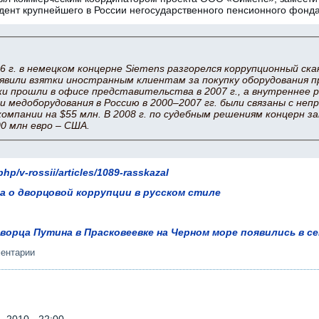
идент крупнейшего в России негосударственного пенсионного фонд
06 г. в немецком концерне Siemens разгорелся коррупционный ск
явили взятки иностранным клиентам за покупку оборудования п
ки прошли в офисе представительства в 2007 г., а внутреннее р
и медоборудования в Россию в 2000–2007 гг. были связаны с не
омпании на $55 млн. В 2008 г. по судебным решениям концерн з
00 млн евро – США.
php/v-rossii/articles/1089-rasskazal
ва о дворцовой коррупции в русском стиле
орца Путина в Прасковеевке на Черном море появились в с
ментарии
 2010 - 22:00