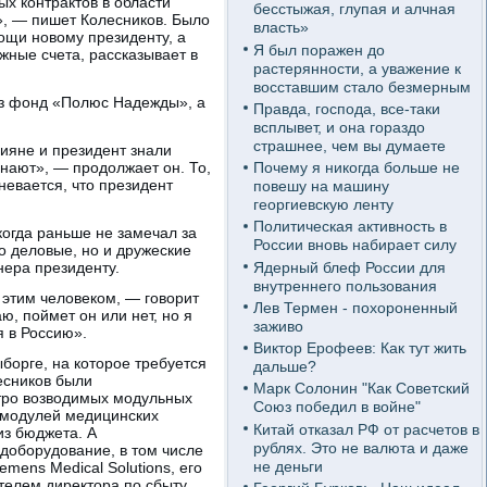
х контрактов в области
бесстыжая, глупая и алчная
», — пишет Колесников. Было
власть»
мощи новому президенту, а
Я был поражен до
ные счета, рассказывает в
растерянности, а уважение к
восставшим стало безмерным
рез фонд «Полюс Надежды», а
Правда, господа, все-таки
всплывет, и она гораздо
страшнее, чем вы думаете
сияне и президент знали
знают», — продолжает он. То,
Почему я никогда больше не
невается, что президент
повешу на машину
георгиевскую ленту
Политическая активность в
огда раньше не замечал за
России вновь набирает силу
о деловые, но и дружеские
Ядерный блеф России для
нера президенту.
внутреннего пользования
 этим человеком, — говорит
Лев Термен - похороненный
ю, поймет он или нет, но я
заживо
я в Россию».
Виктор Ерофеев: Как тут жить
орге, на которое требуется
дальше?
есников были
Марк Солонин "Как Советский
тро возводимых модульных
Союз победил в войне"
 модулей медицинских
Китай отказал РФ от расчетов в
из бюджета. А
рублях. Это не валюта и даже
доборудование, в том числе
не деньги
ens Medical Solutions, его
телем директора по сбыту