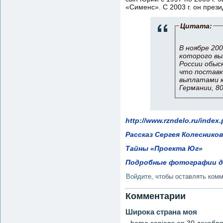
«Сименс». С 2003 г. он през
Цитата:
В ноябре 20
которого вы
России обыс
что поставк
выплатами к
Германии, 8
http://www.rzndelo.ru/index.
Рассказ Сергея Колеснико
Тайны «Проекта Юг»
Подробные фотографии дв
Войдите
, чтобы оставлять ком
Комментарии
Широка страна моя
homo sapiens
on 30 декабря,