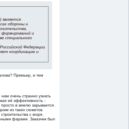
) является
сах обороны и
троительства,
х формирований и
ве специального
Российской Федерации.
ляет координацию и
алова? Премьер, и тем
И нам очень странно узнать
зкая её эффективность -
 просто в землю зарывается.
дним из таких сюжетов.
 строительства с моря,
нными фарами. Заказчик был