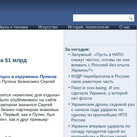
аука и техника
Искусство
История, политология
О нас
За сегодня:
Залужный: «Пусть в НАТО
а $1 млрд
скажут честно, готовы ли они
воевать с Россией без опыта
Украины?»
КНДР перебросила в Россию
пции в окружении
Путина
а Путина бизнесмен Сергей
свою ракетную часть
Fleet in non-being. И это
сделала Украина, у которой
оится «комплекс для отдыха»
нет флота
было опубликовано на сайте
Украинские дроны седьмой раз
го автором значился Сергей
с начала года ударили по
м бизнес-партнером знакомых
 Первый, как и Путин, был
одному из крупнейших НПЗ
я», как и друг премьер-
России
Украина впервые ударила по
складу продуктов одной из
крупнейших в России сетей