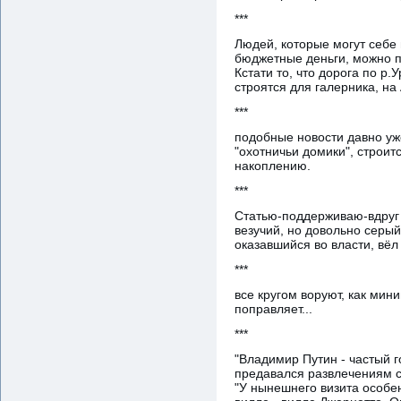
***
Людей, которые могут себе
бюджетные деньги, можно по
Кстати то, что дорога по р.
строятся для галерника, на
***
подобные новости давно уж
"охотничьи домики", строит
накоплению.
***
Cтатью-поддерживаю-вдруг с
везучий, но довольно серы
оказавшийся во власти, вёл
***
все кругом воруют, как мин
поправляет...
***
"Владимир Путин - частый 
предавался развлечениям с
"У нынешнего визита особ