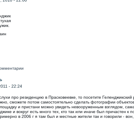
енджик
тухая
ужик.
аин
 комментарии
ь
011 - 22:24
слухи про резиденцию в Прасковеевке, то посетите Геленджикский
но, сможете потом самостоятельно сделать фотографии объектов
лощадку и пристани можно увидеть невооруженным взглядом, сам
джике и вокруг есть много тех, кто так или иначе был причастен к 
римерно в 2006 г я там был и местные жители так и говорили - вон,