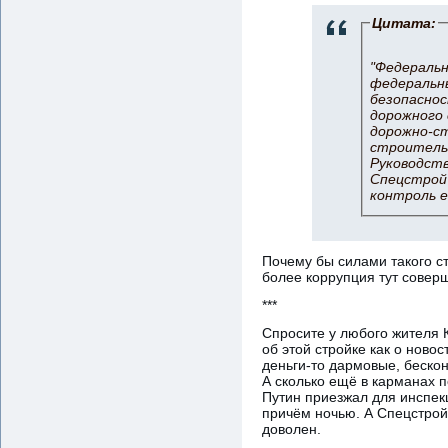
Цитата:
"Федеральн
федеральн
безопаснос
дорожного 
дорожно-с
строительс
Руководст
Спецстрой
контроль е
Почему бы силами такого с
более коррупция тут совер
***
Спросите у любого жителя К
об этой стройке как о новос
деньги-то дармовые, бескон
А сколько ещё в карманах п
Путин приезжал для инспекц
причём ночью. А Спецстрой
доволен.