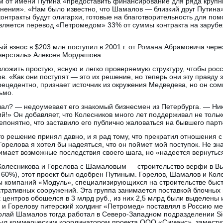
 от имени Путина «предоставить финансирование для ряда крупны
анения». «Нам было известно, что Шамалов — близкий друг Путина
контракты будут олигархи, готовые на благотворительность для по
ляется перевод «Петромедом» 33% от суммы контракта на зарубеж
вый взнос в $203 млн поступил в 2001 г. от Романа Абрамовича че
версталь» Алексея Мордашова.
ложить простую, ясную и легко проверяемую структуру, чтобы рос
в. «Как они поступят — это их решение, но теперь они эту правду 
рецедентно, признает источник из окружения Медведева, но он сом
ьмо.
лал? — недоумевает его знакомый бизнесмен из Петербурга. — Ник
й!» Он добавляет, что Колесников много лет поддерживал не тольк
онятно, что заставило его публично жаловаться на бывшего парт
 решение принял давно, и я рад тому, что прекратил отношения с
орелова я хотел бы надеяться, что он поймет мой поступок. Не зна
имает возможные последствия своего шага, но «надеется вернутьс
Колесникова и Горелова с Шамаловым — строительство верфи в Выб
 60%), этот проект был одобрен Путиным. Горелов, Шамалов и Кол
 компаний «Модуль», специализирующихся на строительстве быс
стративных сооружений. Эта группа занимается поставкой блочных
х центров обошелся в 3 млрд руб., из них 2,5 млрд были выделены 
 и Горелову питерский холдинг «Петромед» поставлял в Россию ме
олай Шамалов тогда работал в Северо-Западном подразделении Siem
 был коммерческим координатором проекта ООО «Сименс», замести