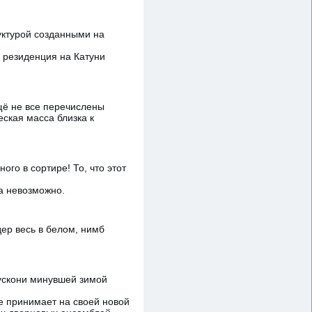
уктурой созданными на
же резиденция на Катуни
щё не все перечислены
еская масса близка к
го в сортире! То, что этот
 а невозможно.
дер весь в белом, нимб
лускони минувшей зимой
 принимает на своей новой