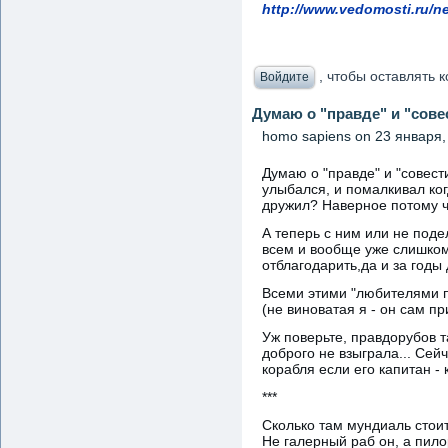
http://www.vedomosti.ru/n
, чтобы оставлять
Войдите
Думаю о "правде" и "сове
homo sapiens
on 23 января, 
Думаю о "правде" и "совест
улыбался, и помалкивал ког
дружил? Наверное потому ч
А теперь с ним или не поде
всем и вообще уже слишком 
отблагодарить,да и за годы
Всеми этими "любителями п
(не виноватая я - он сам пр
Уж поверьте, правдорубов 
доброго не взыграла... Сей
корабля если его капитан - 
***
Сколько там мундиаль стоит?
Не галерный раб он, а пило