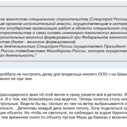
ое агентство специального строительства (Спецстрой России
ым органом исполнительной власти, осуществляющим в интере
ти государства организацию работ в области специального с
строительства и связи силами инженерно-технических воински
троительных воинских формирований при Федеральном агентст
тва (далее - воинские формирования).
во деятельностью Спецстроя России осуществляет Президент 
 России подведомствен Минобороны России, которое осуществ
го деятельности."
тройбата не построить дачку для владельца некоего ООО г-на Шам
шенно не при чем.
раснодарского края об этой вилле и сразу узнаете всё в деталях. 
ти. И о том, как безалаберно она ведётся. Теперь понятна столь ни
трольные. Видели бы вы, сколько их там на ветер выбрасывается и
оосело... Детективы каждый день можно писать. Хочу поделиться о
ии объекта. Но чтобы не светиться, он наблюдал за ходом бурного
 тем временем гонял по объекту пустые Мазы да Камазы с включе