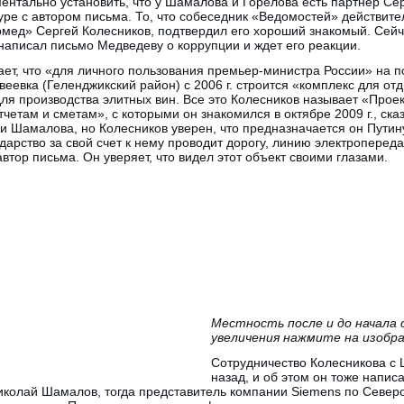
нтально установить, что у Шамалова и Горелова есть партнер Сер
kype с автором письма. То, что собеседник «Ведомостей» действит
мед» Сергей Колесников, подтвердил его хороший знакомый. Сейч
 написал письмо Медведеву о коррупции и ждет его реакции.
ет, что «для личного пользования премьер-министра России» на 
еевка (Геленджикский район) с 2006 г. строится «комплекс для отды
ля производства элитных вин. Все это Колесников называет «Проек
тчетам и сметам», с которыми он знакомился в октябре 2009 г., ск
 Шамалова, но Колесников уверен, что предназначается он Путину
дарство за свой счет к нему проводит дорогу, линию электроперед
втор письма. Он уверяет, что видел этот объект своими глазами.
Местность после и до начала
увеличения нажмите на изобр
Сотрудничество Колесникова с
назад, и об этом он тоже напис
 Николай Шамалов, тогда представитель компании Siemens по Север