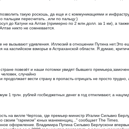
 позволить такую роскошь, да еще и с коммуникациями и инфрастр
 пальцам пересчитать...или по пальцу:)
Урсул до Катуни на Алтае (примерно по 2 млн.долл. за 1 км), а так
 Алтае никто не сомневается.
е не вызывают удивления. Иллюзий в отношении Путина нет.Это е
ся на каспийском взморье в Астраханской области. Я думаю, критич
тране повезёт и наши потомки увидят бывшего премьера,замоченно
й человек, случайно
 и продолжает вести страну в пропасть-отрицать не просто трудно,
имум 1 трлн. рублей госбюджетных денег в год отпиливают, а нацли
гость на вилле Чертоза, где премьер-министр Италии Сильвио Бер
о своим "гаремом" юных манекенщиц..." сообщает The Times.
енное оформление. Владимира Путина Сильвио Берлускони впервые