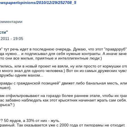
ewspaper/opinions/2010/12/29/252708_5
 комментарии
сти"
2011 - 19:05
и" тут речь идет в последнюю очередь. Думаю, что этот "правдоруб" 
да нужно... и подписывал для себя нужные контракты. А иначе зач
то они все милые, приятные и интеллигентные люди:)
лились, или в новый проект не взяли, ну или просто от кормушки о
много знал для одного человека:) Вот он из самых дружеских чувст
 дружбы одним махом...
равды с гражданской позицией" движет либо банальная месть, или 
ишел).
там отфильтровывают на гораздо более раннем этапе, чтобы их гра
час забавно наблюдать как этот крысятник начинает жрать сам себя.
крыса?:)
 50 ярдов, а 33% от них - жуть.
рамный. Так оказывается уже с 2000 года от пилорамы не отходит.