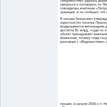
«Ведомостям» удалось докуме
связаться и поговорить по S
совладелец компании «Петро
границей, и он сообщил, что
В письме бизнесмен утвержда
окрестностях поселка Прасков
возделывается виноградник д
достигла $1 млрд, «судя по о
объект принадлежит компании
Шамалова, почему тогда госу
разговоре с «Ведомостями» а
письме, в начале 2000-х гг.