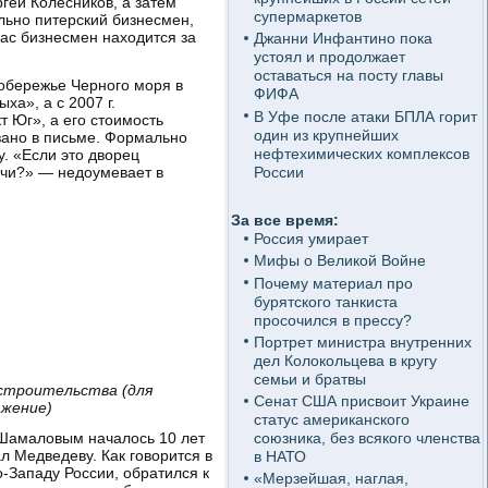
гей Колесников, а затем
супермаркетов
ельно питерский бизнесмен,
ас бизнесмен находится за
Джанни Инфантино пока
устоял и продолжает
оставаться на посту главы
побережье Черного моря в
ФИФА
ха», а с 2007 г.
В Уфе после атаки БПЛА горит
т Юг», а его стоимость
один из крупнейших
азано в письме. Формально
нефтехимических комплексов
. «Если это дворец
России
ачи?» — недоумевает в
За все время:
Россия умирает
Мифы о Великой Войне
Почему материал про
бурятского танкиста
просочился в прессу?
Портрет министра внутренних
дел Колокольцева в кругу
семьи и братвы
 строительства (для
Сенат США присвоит Украине
ажение)
статус американского
 Шамаловым началось 10 лет
союзника, без всякого членства
ал Медведеву. Как говорится в
в НАТО
о-Западу России, обратился к
«Мерзейшая, наглая,