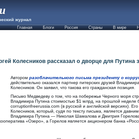
ии
ческий журнал
Главная
Блоги
Россия
Страны
В мире
Н
гей Колесников рассказал о дворце для Путина з
Автором
разоблачительного письма президенту о корру
действительно оказался партнер питерских друзей Владимир
Колесников. Он заявил, что такова его гражданская позиция.
Письмо Медведеву о том, что на побережье Черного моря стр
Владимира Путина стоимостью $1 млрд, на прошлой неделе 
corruptionfreerussia.com (в русской и английской версиях). Е
Колесников, который, судя по тексту письма, является давни
Владимира Путина — Николая Шамалова и Дмитрия Горелова.
ооператива «Озеро», а Горелов является акционером банка «Росси