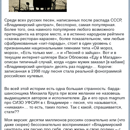
Среди всех русских песен, написанных после распада СССР,
«Владимирский централ», бесспорно, самая популярная.
Более того, она намного популярнее любого возможного
претендента на второе место, и в истинно народном рейтинге
«скачка-ресторан-караоке», более показательном, чем любые
сфабрикованные «хит-парады», стоит в один уровень с
признанными национальными гимнами типа «Ой мороз,
мороз», «Есть только миг…» и «Песней о зайцах». Вот и в
текущем интернет-шлягере Васи Обломова «Еду в Магадан»
описан типичный случай, когда «один мужик заказал [в кабаке]
«Владимирский централ» десять раз подряд»… Короче:
записанная в 1998 году песня стала реальной фонограммой
российских нулевых.
Во всей этой истории есть одна большая странность: барда-
шансонщика Михаила Круга при всем желании не назовешь
выдающимся автором и исполнителем. Да и его opus magnum
про СИЗО УФСИН в г. Владимире – песня, что называется,
«никакая»… то есть, таких полно. Так с какой, спрашивается,
стати??
Моя версия: десятки миллионов россиян сознательно или (что
даже скорее) бессознательно воспринимают «Владимирский
централ» как песню про себя, свою жизнь и свою родину – с