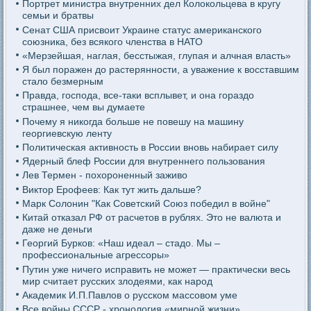
Портрет министра внутренних дел Колокольцева в кругу
семьи и братвы
Сенат США присвоит Украине статус американского
союзника, без всякого членства в НАТО
«Мерзейшая, наглая, бесстыжая, глупая и алчная власть»
Я был поражен до растерянности, а уважение к восставшим
стало безмерным
Правда, господа, все-таки всплывет, и она гораздо
страшнее, чем вы думаете
Почему я никогда больше не повешу на машину
георгиевскую ленту
Политическая активность в России вновь набирает силу
Ядерный блеф России для внутреннего пользования
Лев Термен - похороненный заживо
Виктор Ерофеев: Как тут жить дальше?
Марк Солонин "Как Советский Союз победил в войне"
Китай отказал РФ от расчетов в рублях. Это не валюта и
даже не деньги
Георгий Бурков: «Наш идеал – стадо. Мы –
профессиональные агрессоры»
Путин уже ничего исправить не может — практически весь
мир считает русских злодеями, как народ
Академик И.П.Павлов о русском массовом уме
Все войны СССР - хронология «мирной жизни»