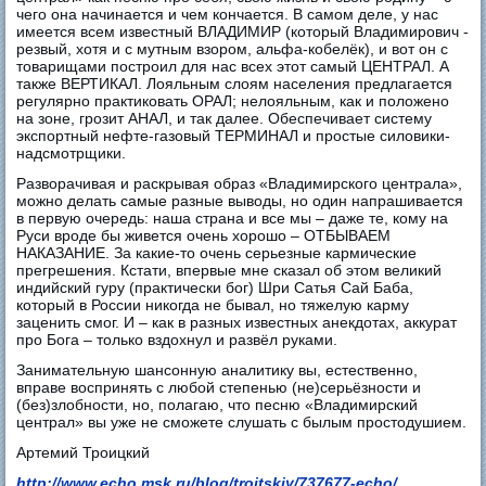
чего она начинается и чем кончается. В самом деле, у нас
имеется всем известный ВЛАДИМИР (который Владимирович -
резвый, хотя и с мутным взором, альфа-кобелёк), и вот он с
товарищами построил для нас всех этот самый ЦЕНТРАЛ. А
также ВЕРТИКАЛ. Лояльным слоям населения предлагается
регулярно практиковать ОРАЛ; нелояльным, как и положено
на зоне, грозит АНАЛ, и так далее. Обеспечивает систему
экспортный нефте-газовый ТЕРМИНАЛ и простые силовики-
надсмотрщики.
Разворачивая и раскрывая образ «Владимирского централа»,
можно делать самые разные выводы, но один напрашивается
в первую очередь: наша страна и все мы – даже те, кому на
Руси вроде бы живется очень хорошо – ОТБЫВАЕМ
НАКАЗАНИЕ. За какие-то очень серьезные кармические
прегрешения. Кстати, впервые мне сказал об этом великий
индийский гуру (практически бог) Шри Сатья Сай Баба,
который в России никогда не бывал, но тяжелую карму
заценить смог. И – как в разных известных анекдотах, аккурат
про Бога – только вздохнул и развёл руками.
Занимательную шансонную аналитику вы, естественно,
вправе воспринять с любой степенью (не)серьёзности и
(без)злобности, но, полагаю, что песню «Владимирский
централ» вы уже не сможете слушать с былым простодушием.
Артемий Троицкий
http://www.echo.msk.ru/blog/troitskiy/737677-echo/