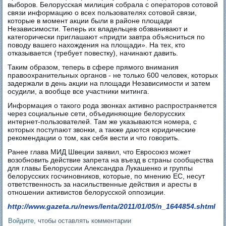
выборов. Белорусская милиция собрала с операторов сотовой
связи информацию о всех пользователях сотовой связи,
которые в момент акции были в районе площади
Независимости. Теперь их владельцев обзванивают и
категорически приглашают «придти завтра объясниться по
поводу вашего нахождения на площади». На тех, кто
отказывается (требует повестку), начинают давить.
Таким образом, теперь в сфере прямого внимания
правоохранительных органов - не только 600 человек, которых
задержали в день акции на площади Независимости и затем
осудили, а вообще все участники митинга.
Информация о такого рода звонках активно распространяется
через социальные сети, объединяющие белорусских
интернет-пользователей. Там же указываются номера, с
которых поступают звонки, а также даются юридические
рекомендации о том, как себя вести и что говорить.
Ранее глава МИД Швеции заявил, что Евросоюз может
возобновить действие запрета на въезд в страны сообщества
для главы Белоруссии Александра Лукашенко и группы
белорусских госчиновников, которые, по мнению ЕС, несут
ответственность за насильственные действия и аресты в
отношении активистов белорусской оппозиции.
http://www.gazeta.ru/news/lenta/2011/01/05/n_1644854.shtml
Войдите
, чтобы оставлять комментарии