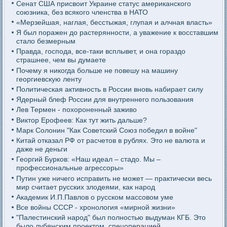
Сенат США присвоит Украине статус американского
союзника, без всякого членства в НАТО
«Мерзейшая, наглая, бесстыжая, глупая и алчная власть»
Я был поражен до растерянности, а уважение к восставшим
стало безмерным
Правда, господа, все-таки всплывет, и она гораздо
страшнее, чем вы думаете
Почему я никогда больше не повешу на машину
георгиевскую ленту
Политическая активность в России вновь набирает силу
Ядерный блеф России для внутреннего пользования
Лев Термен - похороненный заживо
Виктор Ерофеев: Как тут жить дальше?
Марк Солонин "Как Советский Союз победил в войне"
Китай отказал РФ от расчетов в рублях. Это не валюта и
даже не деньги
Георгий Бурков: «Наш идеал – стадо. Мы –
профессиональные агрессоры»
Путин уже ничего исправить не может — практически весь
мир считает русских злодеями, как народ
Академик И.П.Павлов о русском массовом уме
Все войны СССР - хронология «мирной жизни»
"Палестинский народ" был полностью выдуман КГБ. Это
было лубянским проектом, спецоперацией