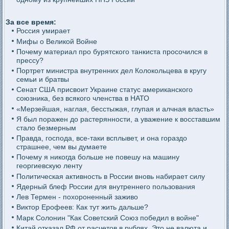
За все время:
Россия умирает
Мифы о Великой Войне
Почему материал про бурятского танкиста просочился в
прессу?
Портрет министра внутренних дел Колокольцева в кругу
семьи и братвы
Сенат США присвоит Украине статус американского
союзника, без всякого членства в НАТО
«Мерзейшая, наглая, бесстыжая, глупая и алчная власть»
Я был поражен до растерянности, а уважение к восставшим
стало безмерным
Правда, господа, все-таки всплывет, и она гораздо
страшнее, чем вы думаете
Почему я никогда больше не повешу на машину
георгиевскую ленту
Политическая активность в России вновь набирает силу
Ядерный блеф России для внутреннего пользования
Лев Термен - похороненный заживо
Виктор Ерофеев: Как тут жить дальше?
Марк Солонин "Как Советский Союз победил в войне"
Китай отказал РФ от расчетов в рублях. Это не валюта и