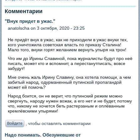
Комментарии
"Внук придет в ужас."
anatolscha
on 3 октября, 2020 - 23:25
Не придёт внук в ужас, как не приходили в ужас внуки тех,
кого уничтожила советская власть по приказу Сталина!
Мало того, внуки горят желанием вернуть упыря на трон!
Что им до Ирины Славиной, пока журналисты будут про неё
писать, может кто и вспомнит, а перестанутписать, вовсе
забудут!
Мне очень жаль Ирину Славину, она хотела помощи, а чем
забитый народ, одурманенный путинской пропагандой
может ей помочь?
Народ боится, он не верит, что путинский режим можно
свергнуть, народу нужен вожак, а его нет и не будет, потому
что, никому не хочется беть растерзаным и оплёванным
кремлёвскими упырями!
, чтобы оставлять комментарии
Войдите
Надо понимать. Обезумевшие от