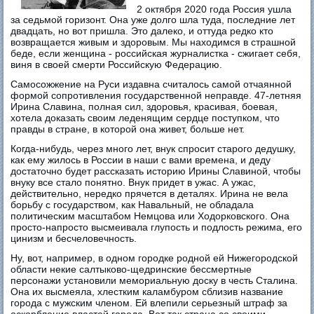
2 октября 2020 года Россия ушла
за седьмой горизонт. Она уже долго шла туда, последние лет
двадцать, но вот пришла. Это далеко, и оттуда редко кто
возвращается живым и здоровым. Мы находимся в страшной
беде, если женщина - российская журналистка - сжигает себя,
виня в своей смерти Российскую Федерацию.
Самосожжение на Руси издавна считалось самой отчаянной
формой сопротивления государственной неправде. 47-летняя
Ирина Славина, полная сил, здоровья, красивая, боевая,
хотела доказать своим леденящим сердце поступком, что
правды в стране, в которой она живет, больше нет.
Когда-нибудь, через много лет, внук спросит старого дедушку,
как ему жилось в России в наши с вами времена, и деду
достаточно будет рассказать историю Ирины Славиной, чтобы
внуку все стало понятно. Внук придет в ужас. А ужас,
действительно, нередко прячется в деталях. Ирина не вела
борьбу с государством, как Навальный, не обладала
политическим масштабом Немцова или Ходорковского. Она
просто-напросто высмеивала глупость и подлость режима, его
цинизм и бесчеловечность.
Ну, вот, например, в одном городке родной ей Нижегородской
области некие салтыково-щедринские бессмертные
персонажи установили мемориальную доску в честь Сталина.
Она их высмеяла, хлестким каламбуром сблизив название
города с мужским членом. Ей влепили серьезный штраф за