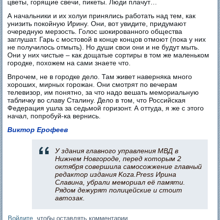
цветы, горящие свечи, пикеты. Люди плачут…
А начальники и их холуи принялись работать над тем, как
унизить покойную Ирину. Они, вот увидите, придумают
очередную мерзость. Голос шокированного общества
заглушат. Гарь с мостовой в конце концов отмоют (пока у них
не получилось отмыть). Но души свои они и не будут мыть.
Они у них чистые – как дощатые сортиры в том же маленьком
городке, похожем на сами знаете что.
Впрочем, не в городке дело. Там живет наверняка много
хороших, мирных горожан. Они смотрят по вечерам
телевизор, им понятно, за что надо вешать мемориальную
табличку во славу Сталину. Дело в том, что Российская
Федерация ушла за седьмой горизонт. А оттуда, я же с этого
начал, попробуй-ка вернись.
Виктор Ерофеев
У здания главного управления МВД в
Нижнем Новгороде, перед которым 2
октября совершила самосожжение главный
редактор издания Koza.Press Ирина
Славина, убрали мемориал её памяти.
Рядом дежурят полицейские и стоит
автозак.
Войдите
, чтобы оставлять комментарии