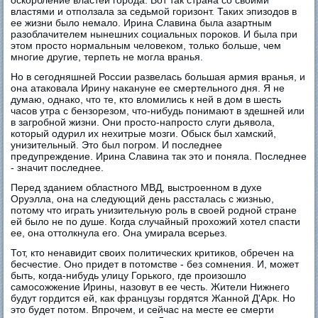
оскорбление властей города. Вот так страна со своими
властями и отползала за седьмой горизонт. Таких эпизодов в
ее жизни было немало. Ирина Славина была азартным
разоблачителем нынешних социальных пороков. И была при
этом просто нормальным человеком, только больше, чем
многие другие, терпеть не могла вранья.
Но в сегодняшней России развелась большая армия вранья, и
она атаковала Ирину накануне ее смертельного дня. Я не
думаю, однако, что те, кто вломились к ней в дом в шесть
часов утра с бензорезом, что-нибудь понимают в здешней или
в загробной жизни. Они просто-напросто слуги дьявола,
который одурил их нехитрые мозги. Обыск был хамский,
унизительный. Это был погром. И последнее
предупреждение. Ирина Славина так это и поняла. Последнее
- значит последнее.
Перед зданием областного МВД, выстроенном в духе
Оруэлла, она на следующий день рассталась с жизнью,
потому что играть унизительную роль в своей родной стране
ей было не по душе. Когда случайный прохожий хотел спасти
ее, она оттолкнула его. Она умирала всерьез.
Тот, кто ненавидит своих политических критиков, обречен на
бесчестие. Оно придет в потомстве - без сомнения. И, может
быть, когда-нибудь улицу Горького, где произошло
самосожжение Ирины, назовут в ее честь. Жители Нижнего
будут гордится ей, как французы гордятся Жанной Д'Арк. Но
это будет потом. Впрочем, и сейчас на месте ее смерти