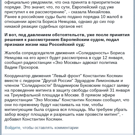
официально уведомили, что она принята в приоритетном
порядке. Это значит, что, по сути, Европейский суд уже
приступил к ее рассмотрению", - сказала Михайлова.
Ранее в российские суды было подано порядка 10 жалоб в
отношении ареста Бориса Немцова, однако до сих пор
никакой реакции судебных органов нет.
И вот, под давлением обстоятельств, уже после принятия
решения к рассмотрению Европейским судом, подал
признаки жизни наш Российский суд:
Жалоба сопредседателя движения «Солидарность» Бориса
Немцова на его арест будет рассмотрена в суде 12 января,
сообщил радиостанции «Эхо Москвы» адвокат политика
Вадим Прохоров.
Координатор движения "Левый фронт" Константин Косякин
вместе с лидером "Другой России" Эдуардом Лимоновым и
членом "Солидарности" Владимиром Буковским подаст заявку
на проведение митинга в защиту свободы собраний 31 января
на Триумфальной площади в Москве. В прямом эфире
радиостанции "Эхо Москвы" Константин Косякин сообщил, что
они по-прежнему будут настаивать на том, чтобы
митингующим была отдана вся площадь. Мы требуем убрать
забор вокруг площади и разрешить нам провести митинг", -
добавил Константин Косякин.
Войдите
, чтобы оставлять комментарии