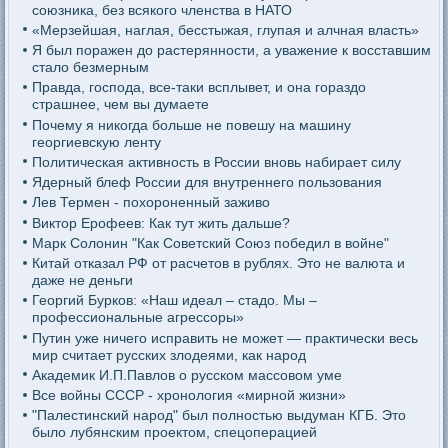
союзника, без всякого членства в НАТО
«Мерзейшая, наглая, бесстыжая, глупая и алчная власть»
Я был поражен до растерянности, а уважение к восставшим
стало безмерным
Правда, господа, все-таки всплывет, и она гораздо
страшнее, чем вы думаете
Почему я никогда больше не повешу на машину
георгиевскую ленту
Политическая активность в России вновь набирает силу
Ядерный блеф России для внутреннего пользования
Лев Термен - похороненный заживо
Виктор Ерофеев: Как тут жить дальше?
Марк Солонин "Как Советский Союз победил в войне"
Китай отказал РФ от расчетов в рублях. Это не валюта и
даже не деньги
Георгий Бурков: «Наш идеал – стадо. Мы –
профессиональные агрессоры»
Путин уже ничего исправить не может — практически весь
мир считает русских злодеями, как народ
Академик И.П.Павлов о русском массовом уме
Все войны СССР - хронология «мирной жизни»
"Палестинский народ" был полностью выдуман КГБ. Это
было лубянским проектом, спецоперацией