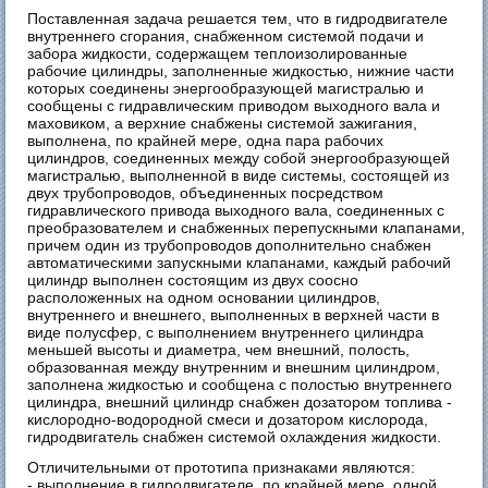
Поставленная задача решается тем, что в гидродвигателе
внутреннего сгорания, снабженном системой подачи и
забора жидкости, содержащем теплоизолированные
рабочие цилиндры, заполненные жидкостью, нижние части
которых соединены энергообразующей магистралью и
сообщены с гидравлическим приводом выходного вала и
маховиком, а верхние снабжены системой зажигания,
выполнена, по крайней мере, одна пара рабочих
цилиндров, соединенных между собой энергообразующей
магистралью, выполненной в виде системы, состоящей из
двух трубопроводов, объединенных посредством
гидравлического привода выходного вала, соединенных с
преобразователем и снабженных перепускными клапанами,
причем один из трубопроводов дополнительно снабжен
автоматическими запускными клапанами, каждый рабочий
цилиндр выполнен состоящим из двух соосно
расположенных на одном основании цилиндров,
внутреннего и внешнего, выполненных в верхней части в
виде полусфер, с выполнением внутреннего цилиндра
меньшей высоты и диаметра, чем внешний, полость,
образованная между внутренним и внешним цилиндром,
заполнена жидкостью и сообщена с полостью внутреннего
цилиндра, внешний цилиндр снабжен дозатором топлива -
кислородно-водородной смеси и дозатором кислорода,
гидродвигатель снабжен системой охлаждения жидкости.
Отличительными от прототипа признаками являются:
- выполнение в гидродвигателе, по крайней мере, одной