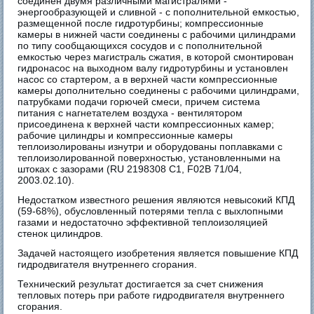
соединен двумя различными магистралями -
энергообразующей и сливной - с пополнительной емкостью,
размещенной после гидротурбины; компрессионные
камеры в нижней части соединены с рабочими цилиндрами
по типу сообщающихся сосудов и с пополнительной
емкостью через магистраль сжатия, в которой смонтирован
гидронасос на выходном валу гидротурбины и установлен
насос со стартером, а в верхней части компрессионные
камеры дополнительно соединены с рабочими цилиндрами,
патрубками подачи горючей смеси, причем система
питания с нагнетателем воздуха - вентилятором
присоединена к верхней части компрессионных камер;
рабочие цилиндры и компрессионные камеры
теплоизолированы изнутри и оборудованы поплавками с
теплоизолированной поверхностью, установленными на
штоках с зазорами (RU 2198308 C1, F02B 71/04,
2003.02.10).
Недостатком известного решения являются невысокий КПД
(59-68%), обусловленный потерями тепла с выхлопными
газами и недостаточно эффективной теплоизоляцией
стенок цилиндров.
Задачей настоящего изобретения является повышение КПД
гидродвигателя внутреннего сгорания.
Технический результат достигается за счет снижения
тепловых потерь при работе гидродвигателя внутреннего
сгорания.