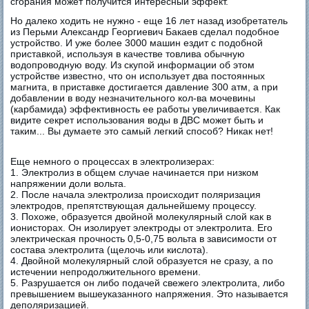
сгорания может получится интересный эффект.
Но далеко ходить не нужно - еще 16 лет назад изобретатель
из Перьми Александр Георгиевич Бакаев сделал подобное
устройство. И уже более 3000 машин ездит с подобной
приставкой, используя в качестве товлива обычную
водопроводную воду. Из скупой информации об этом
устройстве известно, что он использует два постоянных
магнита, в приставке достигается давление 300 атм, а при
добавлении в воду незначительного кол-ва мочевины
(карбамида) эффективность ее работы увеличивается. Как
видите секрет использования воды в ДВС может быть и
таким... Вы думаете это самый легкий способ? Никак нет!
Еще немного о процессах в электролизерах:
1. Электролиз в общем случае начинается при низком
напряжении доли вольта.
2. После начала электролиза происходит поляризация
электродов, препятствующая дальнейшему процессу.
3. Похоже, образуется двойной молекулярный слой как в
ионисторах. Он изолирует электроды от электролита. Его
электрическая прочность 0,5-0,75 вольта в зависимости от
состава электролита (щелочь или кислота).
4. Двойной молекулярный слой образуется не сразу, а по
истечении непродолжительного времени.
5. Разрушается он либо подачей свежего электролита, либо
превышением вышеуказанного напряжения. Это называется
деполяризацией.