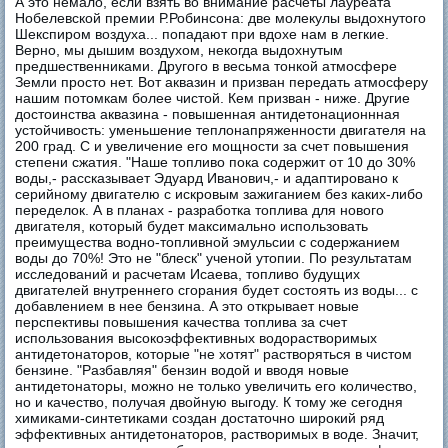
А это немало, если взять во внимание расчеты лауреата
Нобелевской премии Р.Робинсона: две молекулы выдохнутого
Шекспиром воздуха... попадают при вдохе нам в легкие.
Верно, мы дышим воздухом, некогда выдохнутым
предшественниками. Другого в весьма тонкой атмосфере
Земли просто нет. Вот аквазин и призван передать атмосферу
нашим потомкам более чистой. Кем призван - ниже. Другие
достоинства аквазина - повышенная антидетонационнная
устойчивость: уменьшение теплонапряженности двигателя на
200 град. С и увеличение его мощности за счет повышения
степени сжатия. "Наше топливо пока содержит от 10 до 30%
воды,- рассказывает Эдуард Иванович,- и адаптировано к
серийному двигателю с искровым зажиганием без каких-либо
переделок. А в планах - разработка топлива для нового
двигателя, который будет максимально использовать
преимущества водно-топливной эмульсии с содержанием
воды до 70%! Это не "блеск" ученой утопии. По результатам
исследований и расчетам Исаева, топливо будущих
двигателей внутреннего сгорания будет состоять из воды... с
добавлением в нее бензина. А это открывает новые
перспективы повышения качества топлива за счет
использования высокоэффективных водорастворимых
антидетонаторов, которые "не хотят" растворяться в чистом
бензине. "Разбавляя" бензин водой и вводя новые
антидетонаторы, можно не только увеличить его количество,
но и качество, получая двойную выгоду. К тому же сегодня
химиками-синтетиками создан достаточно широкий ряд
эффективных антидетонаторов, растворимых в воде. Значит,