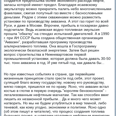
создается предпосылка более экономного расхода нефти,
запасы которой имеют предел. Благодаря исаевскому
эмульгатору можно прекратить палить небо многочисленными
факелами, сжигая попутный газ вместе с баснословными
деньгами. Рядом с этими скважинами можно разместить
установки по производству аквазина. А этот газ горит по всей
Руси, и даже в Москве. Впрочем, прибыль в госкарман давно
подсчитали. Ведь исаевская водно-топливная эмульсия
прошла "обкатку" на стендах испытаний двигателей. А в 1990
г. при АН СССР была создана общественная организация
"Аквазин", разработавшая программу производства
альтернативного топлива. Она вошла в Госпрограмму
экологически безопасной энергетики. Затем был решен
вопрос строительства в Нижневартовске первой
промышленной установки, которая должна была давать 30-50
тыс. тонн аквазина в год. И уже пятый год, как давала бы...
Но при известных событиях в стране, где первейшим
жизненным принципом стало грести под себя, этот проект,
сулящий благо всему государству, новому его руководству,
мягко говоря, пришелся не по нраву. Ясно, что аквазин встал
костью в глотке в первую очередь "королям бензоколонок" -
легализованным нефтяным магнатам. Так как способен вмиг
лишить их незаконной прибыли... Да и много чего может
натворить. Но мы не будем углубляться в мир темной, либо
теневой, как кому угодно, экономики и политики. Ясно одно
(об этом пишут и читатели), что процесс создания топлива
будущего пошел, и шляпами угодливых нефтяным вампирам