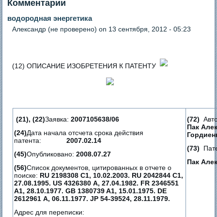
Комментарии
водородная энергетика
Александр (не проверено)
on 13 сентября, 2012 - 05:23
(12) ОПИСАНИЕ ИЗОБРЕТЕНИЯ К ПАТЕНТУ
(21), (22)
Заявка:
2007105638/06
(72)
Авт
Пак Алек
(24)
Дата начала отсчета срока действия
Гордиен
патента:
2007.02.14
(73)
Пат
(45)
Опубликовано:
2008.07.27
Пак Але
(56)
Список документов, цитированных в отчете о
поиске:
RU 2198308 C1, 10.02.2003. RU 2042844 C1,
27.08.1995. US 4326380 А, 27.04.1982. FR 2346551
A1, 28.10.1977. GB 1380739 A1, 15.01.1975. DE
2612961 А, 06.11.1977. JP 54-39524, 28.11.1979.
Адрес для переписки: