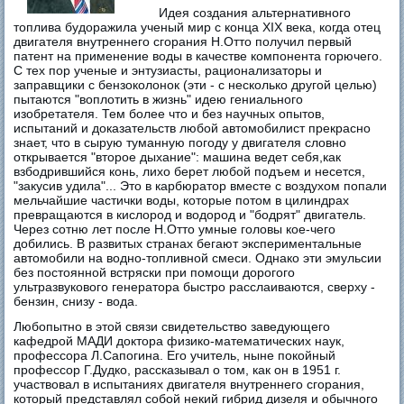
Идея создания альтернативного
топлива будоражила ученый мир с конца XIX века, когда отец
двигателя внутреннего сгорания Н.Отто получил первый
патент на применение воды в качестве компонента горючего.
С тех пор ученые и энтузиасты, рационализаторы и
заправщики с бензоколонок (эти - с несколько другой целью)
пытаются "воплотить в жизнь" идею гениального
изобретателя. Тем более что и без научных опытов,
испытаний и доказательств любой автомобилист прекрасно
знает, что в сырую туманную погоду у двигателя словно
открывается "второе дыхание": машина ведет себя,как
взбодрившийся конь, лихо берет любой подъем и несется,
"закусив удила"... Это в карбюратор вместе с воздухом попали
мельчайшие частички воды, которые потом в цилиндрах
превращаются в кислород и водород и "бодрят" двигатель.
Через сотню лет после Н.Отто умные головы кое-чего
добились. В развитых странах бегают экспериментальные
автомобили на водно-топливной смеси. Однако эти эмульсии
без постоянной встряски при помощи дорогого
ультразвукового генератора быстро расслаиваются, сверху -
бензин, снизу - вода.
Любопытно в этой связи свидетельство заведующего
кафедрой МАДИ доктора физико-математических наук,
профессора Л.Сапогина. Его учитель, ныне покойный
профессор Г.Дудко, рассказывал о том, как он в 1951 г.
участвовал в испытаниях двигателя внутреннего сгорания,
который представлял собой некий гибрид дизеля и обычного