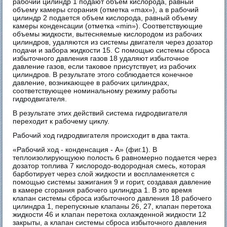
рабочий цилиндр 1 подают объем кислорода, равный
объему камеры сгорания (отметка «max»), а в рабочий
цилиндр 2 подается объем кислорода, равный объему
камеры конденсации (отметка «min»). Соответствующие
объемы жидкости, вытесняемые кислородом из рабочих
цилиндров, удаляются из системы двигателя через дозатор
подачи и забора жидкости 15. С помощью системы сброса
избыточного давления газов 18 удаляют избыточное
давление газов, если таковое присутствует, из рабочих
цилиндров. В результате этого соблюдается конечное
давление, возникающее в рабочих цилиндрах,
соответствующее номинальному режиму работы
гидродвигателя.
В результате этих действий система гидродвигателя
переходит к рабочему циклу.
Рабочий ход гидродвигателя происходит в два такта.
«Рабочий ход - конденсация - А» (фиг.1). В
теплоизолирующуюю полость 6 равномерно подается через
дозатор топлива 7 кислородо-водородная смесь, которая
барботирует через слой жидкости и воспламеняется с
помощью системы зажигания 9 и горит, создавая давление
в камере сгорания рабочего цилиндра 1. В это время
клапан системы сброса избыточного давления 18 рабочего
цилиндра 1, перепускные клапаны 26, 27, клапан перетока
жидкости 46 и клапан перетока охлажденной жидкости 12
закрыты, а клапан системы сброса избыточного давления