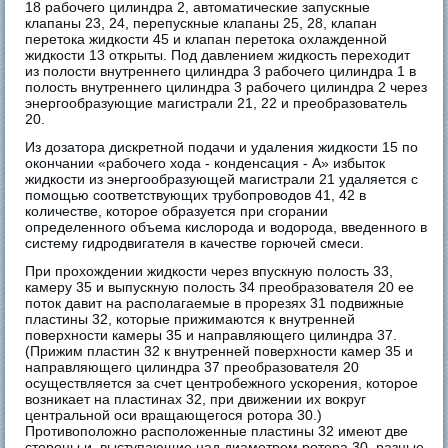
18 рабочего цилиндра 2, автоматические запускные
клапаны 23, 24, перепускные клапаны 25, 28, клапан
перетока жидкости 45 и клапан перетока охлажденной
жидкости 13 открыты. Под давлением жидкость переходит
из полости внутреннего цилиндра 3 рабочего цилиндра 1 в
полость внутреннего цилиндра 3 рабочего цилиндра 2 через
энергообразующие магистрали 21, 22 и преобразователь
20.
Из дозатора дискретной подачи и удаления жидкости 15 по
окончании «рабочего хода - конденсация - А» избыток
жидкости из энергообразующей магистрали 21 удаляется с
помощью соответствующих трубопроводов 41, 42 в
количестве, которое образуется при сгорании
определенного объема кислорода и водорода, введенного в
систему гидродвигателя в качестве горючей смеси.
При прохождении жидкости через впускную полость 33,
камеру 35 и выпускную полость 34 преобразователя 20 ее
поток давит на располагаемые в прорезях 31 подвижные
пластины 32, которые прижимаются к внутренней
поверхности камеры 35 и направляющего цилиндра 37.
(Прижим пластин 32 к внутренней поверхности камер 35 и
направляющего цилиндра 37 преобразователя 20
осуществляется за счет центробежного ускорения, которое
возникает на пластинах 32, при движении их вокруг
центральной оси вращающегося ротора 30.)
Противоположно расположенные пластины 32 имеют две
стороны и, выступающие над диаметром ротора 30, разные