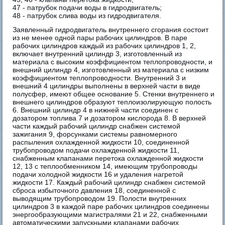
47 - патрубок подачи воды в гидродвигатель;
48 - патрубок слива воды из гидродвигателя.
Заявленный гидродвигатель внутреннего сгорания состоит
из не менее одной пары рабочих цилиндров. В паре
рабочих цилиндров каждый из рабочих цилиндров 1, 2,
включает внутренний цилиндр 3, изготовленный из
материала с высоким коэффициентом теплопроводности, и
внешний цилиндр 4, изготовленный из материала с низким
коэффициентом теплопроводности. Внутренний 3 и
внешний 4 цилиндры выполнены в верхней части в виде
полусфер, имеют общее основание 5. Стенки внутреннего и
внешнего цилиндров образуют теплоизолирующую полость
6. Внешний цилиндр 4 в нижней части соединен с
дозатором топлива 7 и дозатором кислорода 8. В верхней
части каждый рабочий цилиндр снабжен системой
зажигания 9, форсунками системы равномерного
распыления охлажденной жидкости 10, соединенной
трубопроводом подачи охлажденной жидкости 11,
снабженным клапанами перетока охлажденной жидкости
12, 13 с теплообменником 14, имеющим трубопроводы
подачи холодной жидкости 16 и удаления нагретой
жидкости 17. Каждый рабочий цилиндр снабжен системой
сброса избыточного давления 18, соединенной с
выводящим трубопроводом 19. Полости внутренних
цилиндров 3 в каждой паре рабочих цилиндров соединены
энергообразующими магистралями 21 и 22, снабженными
автоматическими запускными клапанами рабочих