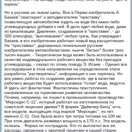
корень"
Но и русские не лыком шиты. Вон в Перми изобретатель А.
Бакаев "смастерил" к автодвигателям "приставку",
позволяющую автомобилям ездить на воде без каких-либо
углеводородных добавок к ней. В дело идет любая вода, даже
из канализации. Давление, создаваемое в "приставке", - до
300 атмосфер, "выплевывает" любую грязь. Как утверждает
Бакаев, в его изобретении работает новый вид расщепления...
На "приставках", дарованных гениальным русским
изобретателем автомобилистами, нынче "бегает" более трех
тысяч машин. - Теоретически вода может быть использована в
качестве индивидуального рабочего вещества без присадок
углеводорода, - сказал по этому поводу Э. Исаев. - Однако все
исследования в этом направлении на определенном этапе
разработок "растворялись", информация о них терялась. Но
все равно работы по созданию двигателя, где в качестве
рабочего вещества будет использована "голая" вода, ведутся.
И здесь нет фантастики. Фантастичны преступления,
направленные на торможение развития человечества.
Почему, например, не пошел в промышленное производство
"Мерседес С-11", который работал на изготовленном по
советской лицензии движке? В фирме "Даймлер-Бенц" есть
все модели, выходящие под маркой "Мерседес", но нет
именно С-11. Она брала всего три литра топлива на 100 км.
При этом двигатель развивал мощность в 170 л.с. Эта модель
исчезла... Фирма не пострадала. Кто-то выплатил все ее
расходы, связанные с закупкой лицензии в нашей стране,