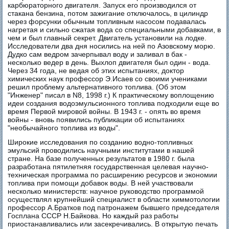
карбюраторного двигателя. Запуск его производился от
стакана бензина, потом зажигание отключалось, в цилиндр
через форсунки обычным топливным насосом подавалась
нагретая и сильно сжатая вода со специальными добавками, в
чем и был главный секрет. Двигатель установили на лодке.
Исследователи два дня носились на ней по Азовскому морю.
Дудко сам ведром зачерпывал воду и заливал в бак -
несколько ведер в день. Выхлоп двигателя был один - вода.
Через 34 года, не ведая об этих испытаниях, доктор
химических наук профессор Э.Исаев со своими учениками
решил проблему альтернативного топлива. (Об этом
"Инженер" писал в N8, 1998 г.) К практическому воплощению
идеи создания водоэмульсионного топлива подходили еще во
время Первой мировой войны. В 1943 г. - опять во время
войны - вновь появились публикации об испытаниях
"необычайного топлива из воды".
Широкие исследования по созданию водно-топливных
эмульсий проводились научными институтами в нашей
стране. На базе полученных результатов в 1980 г. была
разработана пятилетняя государственная целевая научно-
техническая программа по расширению ресурсов и экономии
топлива при помощи добавок воды. В ней участвовали
несколько министерств: научное руководство программой
осуществлял крупнейший специалист в области химмотологии
профессор А.Братков под патронажем бывшего председателя
Госплана СССР Н.Байкова. Но каждый раз работы
приостанавливались или засекречивались. В открытую печать