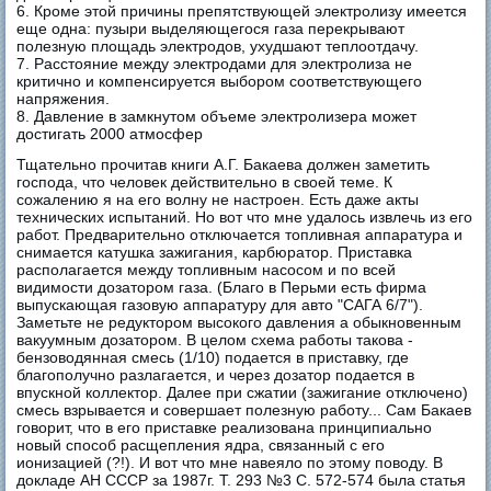
6. Кроме этой причины препятствующей электролизу имеется
еще одна: пузыри выделяющегося газа перекрывают
полезную площадь электродов, ухудшают теплоотдачу.
7. Расстояние между электродами для электролиза не
критично и компенсируется выбором соответствующего
напряжения.
8. Давление в замкнутом объеме электролизера может
достигать 2000 атмосфер
Тщательно прочитав книги А.Г. Бакаева должен заметить
господа, что человек действительно в своей теме. К
сожалению я на его волну не настроен. Есть даже акты
технических испытаний. Но вот что мне удалось извлечь из его
работ. Предварительно отключается топливная аппаратура и
снимается катушка зажигания, карбюратор. Приставка
располагается между топливным насосом и по всей
видимости дозатором газа. (Благо в Перьми есть фирма
выпускающая газовую аппаратуру для авто "САГА 6/7").
Заметьте не редуктором высокого давления а обыкновенным
вакуумным дозатором. В целом схема работы такова -
бензоводянная смесь (1/10) подается в приставку, где
благополучно разлагается, и через дозатор подается в
впускной коллектор. Далее при сжатии (зажигание отключено)
смесь взрывается и совершает полезную работу... Сам Бакаев
говорит, что в его приставке реализована принципиально
новый способ расщепления ядра, связанный с его
ионизацией (?!). И вот что мне навеяло по этому поводу. В
докладе АН СССР за 1987г. Т. 293 №3 С. 572-574 была статья