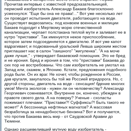
Прочитав интервью с известной предсказательницей,
пермский изобретатель Александр Бакаев благосклонно
усмехнулся: "Еще бы она не права!..." Вот уже несколько лет
он проводит испытания двигателя, работающего на воде.
Существует видеозапись: под конвоем военных и милиции
Бакаев подходит к Мертвому морю отечественной
канализации, черпает полстакана теплой мути и заливает ее в
нутро "приставки". Так именуется некое приспособление,
которое затем подсоединяется к двигателю. И вот уже капот
вздрагивает, и подкованный уральский Левша широким жестом
приглашает нас в салон "гаишного" "жигуленка". "А на моче
даже лучше," - утверждает бакаевский помощник. Это не бред
и не ирония. Бред и ирония в том, что "приставки" Бакаева до
сих пор не востребованы. Что сам изобретатель не умотал на
Запад или, скажем, в Японию. Кстати, предложения подобного
рода были. Он их враг. Не хочет, чтобы рожденное в России,
дав кругаля, закупалось бы той же Россией втридорога. Но, с
другой стороны, двигатель на воде - сенсация! бдение многих
умов! Мечта экологов - нужен ли он человечеству? Александр
Георгиевич сомневается. Внутренне он, конечно, убежден в
правоте своего дела. А на поверку? Ученые - схоласты
пожимают плечами: "Приставки?! Суффиксы?! Быть такого не
может!" А бессонница нефтяных магнатов? А массовая
безработица за ненадобностью бензина? Вот и получается,
что против Бакаева весь мир - от Саудовской Аравии до
Тюмени.
Однако расшевеливший мутную воду изобретатель -