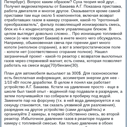
Петербург). Вопрос каким образом? Суха теория мой друг...
Получил видеоматериалы от Бакаева А.Г. Показана приставка,
работа двигателя и многое другое. Оказывается кроме самой
приставки там еще около 5 компонентов, включая возврат
отработавших газом в камеру сгорания, какой-то "протонный
преобразователь", фильтр позволяющий ионизировать смесь,
блок из 4-х конденсаторов, реле управляющее блоком. В
целом выглядит довольно сложно... Про ионизацию топливной
смеси (о чем говорит Бакаев) в инете много чего обсуждалось.
Например, обыкновенная свеча при горении дает много
копоти (неполное сгорание), а вот в электростатическом поле
- копоти нет (соответственно сгорание полное). Нашел
заграничный проект - какой-то реактор с возвратом выхлопных
газов через стержневой магнит, есть схема, которая позволяет
работать на смеси вода(70)/бензин(30).
План для автомобиля высылают за 300$. Для газонокосилки
есть бесплатная информация, ассиметрия энергии для нее -
1/10 кВт после доработки. В целом я понял как работает
устройство А.Г. Бакаева. Кстати на удивление просто - еще в
школе был такой опыт - водянной пар подавали в разрядник, а
затем получившийся газ собирали в пробирку под водой.
Замените пар на форсунку (т.к. в ней вода димеризуется и на
секунду становится, так сказать уязвимой для разложения),
разрядник на другое устройство (сами догадайтесь) и
организуйте 2 камеры, в первой собственно смесь, во второй
реактор. Избыточное давление газов в реакторе подаем в
камеру с топливной смесью. Как только давление в обоих