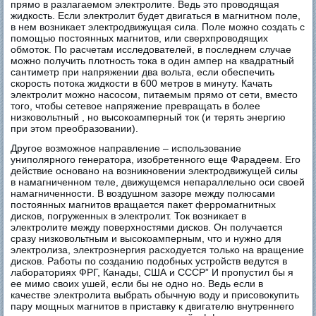
прямо в разлагаемом электролите. Ведь это проводящая
жидкость. Если электролит будет двигаться в магнитном поле,
в нем возникает электродвижущая сила. Поле можно создать с
помощью постоянных магнитов, или сверхпроводящих
обмоток. По расчетам исследователей, в последнем случае
можно получить плотность тока в один ампер на квадратный
сантиметр при напряжении два вольта, если обеспечить
скорость потока жидкости в 600 метров в минуту. Качать
электролит можно насосом, питаемым прямо от сети, вместо
того, чтобы сетевое напряжение превращать в более
низковольтный , но высокоамперный ток (и терять энергию
при этом преобразовании).
Другое возможное направление – использование
униполярного генератора, изобретенного еще Фарадеем. Его
действие основано на возникновении электродвижущей силы
в намагниченном теле, движущемся непараллельно оси своей
намагниченности. В воздушном зазоре между полюсами
постоянных магнитов вращается пакет ферромагнитных
дисков, погруженных в электролит. Ток возникает в
электролите между поверхностями дисков. Он получается
сразу низковольтным и высокоамперным, что и нужно для
электролиза, электроэнергия расходуется только на вращение
дисков. Работы по созданию подобных устройств ведутся в
лабораториях ФРГ, Канады, США и СССР” И пропустил бы я
ее мимо своих ушей, если бы не одно но. Ведь если в
качестве электролита выбрать обычную воду и присовокупить
пару мощных магнитов в приставку к двигателю внутреннего