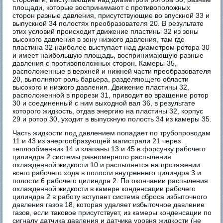
площади, которые воспринимают с противоположных
сторон разные давления, присутствующие во впускной 33 и
выпускной 34 полостях преобразователя 20. В результате
этих условий происходит движение пластины 32 из зоны
высокого давления в зону низкого давления, там где
пластина 32 наиболее выступает над диаметром ротора 30
и имеет наибольшую площадь, воспринимающую разные
давления с противоположных сторон. Камеры 35,
расположенные в верхней и нижней части преобразователя
20, выполняют роль барьера, разделяющего области
высокого и низкого давления. Движение пластины 32,
расположенной в прорези 31, приводит во вращение ротор
30 и соединенный с ним выходной вал 36, в результате
которого жидкость, отдав энергию на пластины 32, корпус
29 и ротор 30, уходит в выпускную полость 34 из камеры 35.
Часть жидкости под давлением попадает по трубопроводам
11 и 43 из энергообразующей магистрали 21 через
теплообменник 14 и клапаны 13 и 45 в форсунку рабочего
цилиндра 2 системы равномерного распыления
охлажденной жидкости 10 и распыляется на протяжении
всего рабочего хода в полости внутреннего цилиндра 3 и
полости 6 рабочего цилиндра 2. По окончании распыления
охлажденной жидкости в камере конденсации рабочего
цилиндра 2 в работу вступает система сброса избыточного
давления газов 18, которая удаляет избыточное давление
газов, если таковое присутствует, из камеры конденсации по
сигналу датчика давления и датчика уровня жидкости (не