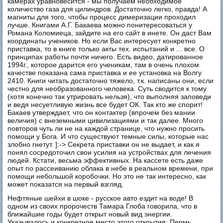
камерах уравновесится - мы получаем необходимое
количество газа для цилиндров. Достаточно легко, правда! А
магниты для того, чтобы процесс димеризации проходил
лучше. Книгами А.Г. Бакаева можно понитересоваться у
Романа Коломиеца, зайдите на его сайт в инете. Он даст Вам
координаты учеников. Но если Вас интересует конкретно
приставка, то в книге только акты тех. испытаний и ... все. О
принципах работы почти ничего. Есть видео, датированное
1994г., которое дарится его ученикам, там в очень плохом
качестве показана сама приставка и ее установка на Волгу
2410. Книги читать достаточно тяжело, т.к. написаны они, если
честно для необразованного человека. Суть сводится к тому
(хотя конечно так утрировать нельзя), что выполняя заповеди
и ведя несуетливую жизнь все будет ОК. Так кто же спорит!
Бакаев утверждает, что он контактер (впрочем без мании
величия) с внеземными цивилизациями и так далее. Много
повторов чуть ли не на каждой странице, что нужно просить
помощи у Бога. И что существуют темные силы, которые нас
злобно гнетут. ]:-> Секрета приставки он не выдает, и как я
понял сосредоточил свои усилия на устройствах для лечения
людей. Кстати, весьма эффективных. На кассете есть даже
опыт по рассеиванию облака в небе в реальном времени, при
помощи небольшой коробочки. Но это не так интересно, как
может показатся на первый взгляд.
Нефтяные шейхи в шоке - русское авто ездит на воде! В
одном из своих пророчеств Тамара Глоба говорила, что в
ближайшие годы будет открыт новый вид энергии.
Указывалось и конкретное место этого открытия: Пермь.