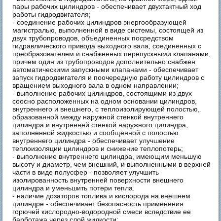
пары рабочих цилиндров - обеспечивает двухтактный ход
работы гидродвигателя;
- соединение рабочих цилиндров энергообразующей
магистралью, выполненной в виде системы, состоящей из
двух трубопроводов, объединенных посредством
гидравлического привода выходного вала, соединенных с
преобразователем и снабженных перепускными клапанами,
причем один из трубопроводов дополнительно снабжен
автоматическими запускными клапанами - обеспечивает
запуск гидродвигателя и поочередную работу цилиндров с
вращением выходного вала в одном направлении;
- выполнение рабочих цилиндров, состоящими из двух
соосно расположенных на одном основании цилиндров,
внутреннего и внешнего, с теплоизолирующей полостью,
образованной между наружной стенкой внутреннего
цилиндра и внутренней стенкой наружного цилиндра,
заполненной жидкостью и сообщенной с полостью
внутреннего цилиндра - обеспечивает улучшение
теплоизоляции цилиндров и снижение теплопотерь;
- выполнение внутреннего цилиндра, имеющим меньшую
высоту и диаметр, чем внешний, и выполненными в верхней
части в виде полусфер - позволяет улучшить
изолированность внутренней поверхности внешнего
цилиндра и уменьшить потери тепла.
- наличие дозаторов топлива и кислорода на внешнем
цилиндре - обеспечивает безопасность применения
горючей кислородно-водородной смеси вследствие ее
барботажа через слой жидкости;