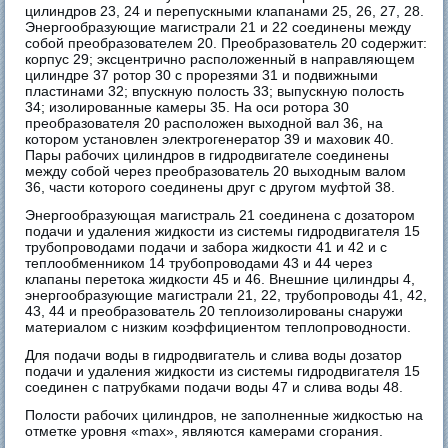
цилиндров 23, 24 и перепускными клапанами 25, 26, 27, 28.
Энергообразующие магистрали 21 и 22 соединены между
собой преобразователем 20. Преобразователь 20 содержит:
корпус 29; эксцентрично расположенный в направляющем
цилиндре 37 ротор 30 с прорезями 31 и подвижными
пластинами 32; впускную полость 33; выпускную полость
34; изолированные камеры 35. На оси ротора 30
преобразователя 20 расположен выходной вал 36, на
котором установлен электрогенератор 39 и маховик 40.
Пары рабочих цилиндров в гидродвигателе соединены
между собой через преобразователь 20 выходным валом
36, части которого соединены друг с другом муфтой 38.
Энергообразующая магистраль 21 соединена с дозатором
подачи и удаления жидкости из системы гидродвигателя 15
трубопроводами подачи и забора жидкости 41 и 42 и с
теплообменником 14 трубопроводами 43 и 44 через
клапаны перетока жидкости 45 и 46. Внешние цилиндры 4,
энергообразующие магистрали 21, 22, трубопроводы 41, 42,
43, 44 и преобразователь 20 теплоизолированы снаружи
материалом с низким коэффициентом теплопроводности.
Для подачи воды в гидродвигатель и слива воды дозатор
подачи и удаления жидкости из системы гидродвигателя 15
соединен с патрубками подачи воды 47 и слива воды 48.
Полости рабочих цилиндров, не заполненные жидкостью на
отметке уровня «max», являются камерами сгорания.