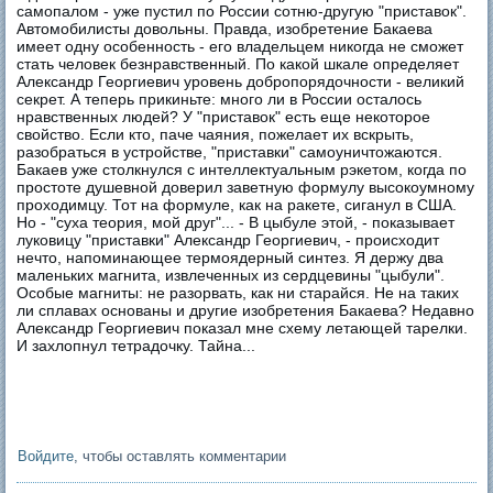
самопалом - уже пустил по России сотню-другую "приставок".
Автомобилисты довольны. Правда, изобретение Бакаева
имеет одну особенность - его владельцем никогда не сможет
стать человек безнравственный. По какой шкале определяет
Александр Георгиевич уровень добропорядочности - великий
секрет. А теперь прикиньте: много ли в России осталось
нравственных людей? У "приставок" есть еще некоторое
свойство. Если кто, паче чаяния, пожелает их вскрыть,
разобраться в устройстве, "приставки" самоуничтожаются.
Бакаев уже столкнулся с интеллектуальным рэкетом, когда по
простоте душевной доверил заветную формулу высокоумному
проходимцу. Тот на формуле, как на ракете, сиганул в США.
Но - "суха теория, мой друг"... - В цыбуле этой, - показывает
луковицу "приставки" Александр Георгиевич, - происходит
нечто, напоминающее термоядерный синтез. Я держу два
маленьких магнита, извлеченных из сердцевины "цыбули".
Особые магниты: не разорвать, как ни старайся. Не на таких
ли сплавах основаны и другие изобретения Бакаева? Недавно
Александр Георгиевич показал мне схему летающей тарелки.
И захлопнул тетрадочку. Тайна...
Войдите
, чтобы оставлять комментарии