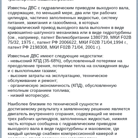
Известны ДВС с гидравлическим приводом выходного вала,
содержащие, по меньшей мере, два или три рабочих
цилиндра, частично заполненных жидкостью, систему
питания, зажигания и газообмена, в которых
гидравлический привод выходного вала выполнен в виде
кривошипно-шатунного механизма или в виде гидротурбины
(см., например, патент Великобритании 1380739, МКИ F02В
75/32, 1975 г., патент РФ 2006622, МКИ F02В 71/04,1994 г.,
патент РФ 2198308, МКИ F02В 71/04, 2001 г.).
Известные ДВС имеют следующие недостатки:
- невысокий КПД (35-68%), обусловленный потерями на
преодоление трения, потерями тепла на охлаждения воды
и с выхлопными газами;
- высокие затраты на эксплуатацию, техническое
обслуживание и ремонт;
- органическую экономичность (КПД), обусловленную
неполным сгоранием топлива;
- низкий моторесурс.
Наиболее близким по технической сущности и
достигаемому результату к заявленному решению является
двигатель внутреннего сгорания, содержащий не менее
трех рабочих цилиндров, заполненных жидкостью, нижняя
часть которых сообщена с гидравлическим приводом
выходного вала в виде гидротурбины и маховиком, где
каждый цилиндр снабжен компрессионной камерой и