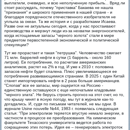
выплатили, очевидно, и всю неполученную прибыль... Вряд ли
стоит рассуждать, почему "приставка" Бакаева не нашла
"признания" и широкого применения в нашей стране - и
благодаря порядочности отечественного изобретателя не
уплыла за океан. Та же история и с разработками Исаева.
Разве они не актуальны сегодня, когда у нас простаивают
производства и мерзнут люди из-за нехватки энергоносителей,
когда истощаемые запасы "черного золота" стали в мире
предметом первостепенной экономической и политической
спекуляции?
Тут же прорастает и такая "петрушка". Человечество сжигает
71 млн. баррелей нефти в сутки (1 баррель - около 160
литров). Ее потребление, по расчетам американских
аналитиков, растет на 2% в год. И уже к 2010 г. половина
запасов нефти будет спалена. Плюс увеличивающееся ее
потребление развивающимися странами. В 2025 г. один Китай
станет импортировать нефти в 2 раза больше американцев.
"Слопав" все ее запасы, мир ощерится на Россию -
единственную оставшуюся с еще непочатыми кладовыми
"черного злата". Не берусь строить прогноз на этот счет, но то,
что крышу чинят в ясную погоду, мы тут в журнале как-то
догадались. И, судя по письмам читателей, не мы одни. В
журнале Usine nouvelle №44, 1983 г. появилась следующая
статья: “При электролизе теряется впустую немало энергии, в
частности в процессе ее преобразования. На химическом
факультете Техасского университета ведется работа по
сокращению этих потерь. Идея ее – генерировать электроток