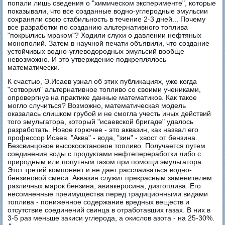
попали лишь сведения о "химическом эксперименте", которые
показывали, что все созданные водно-углеродные эмульсии
сохраняли свою стабильность в течение 2-3 дней... Почему
все разработки по созданию альтернативного топлива
"покрылись мраком"? Ходили слухи о давлении нефтяных
монополий. Затем в научной печати объявили, что создание
устойчивых водно-углеводородных эмульсий вообще
невозможно. И это утверждение подкреплялось
математически.
К счастью, Э.Исаев узнал об этих публикациях, уже когда
"сотворил" альтернативное топливо со своими учениками,
опровергнув на практике данные математиков. Как такое
могло случиться? Возможно, математическая модель
оказалась слишком грубой и не смогла учесть иных действий
того эмульгатора, который "исаевской бригаде" удалось
разработать. Новое горючее - это аквазин, как назвал его
профессор Исаев. "Аква" - вода, "зин" - хвост от бензина.
Безсвинцовое высокооктановое топливо. Получается путем
соединения воды с продуктами нефтепереработки либо с
природным или попутным газом при помощи эмульгатора.
Этот третий компонент и не дает расслаиваться водно-
бензиновой смеси. Аквазин служит прекрасным заменителем
различных марок бензина, авиакеросина, дизтоплива. Его
несомненные преимущества перед традиционными видами
топлива - пониженное содержание вредных веществ и
отсутствие соединений свинца в отработавших газах. В них в
3-5 раз меньше закиси углерода, а окислов азота - на 25-30%.