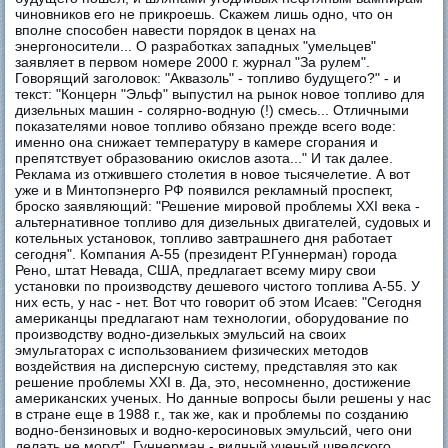
чиновников его не прикроешь. Скажем лишь одно, что он
вполне способен навести порядок в ценах на
энергоносители... О разработках западных "умельцев"
заявляет в первом номере 2000 г. журнал "За рулем".
Говорящий заголовок: "Аквазоль" - топливо будущего?" - и
текст: "Концерн "Эльф" выпустил на рынок новое топливо для
дизельных машин - солярно-водную (!) смесь... Отличными
показателями новое топливо обязано прежде всего воде:
именно она снижает температуру в камере сгорания и
препятствует образованию окислов азота..." И так далее.
Реклама из отжившего столетия в новое тысячелетие. А вот
уже и в Минтопэнерго РФ появился рекламный проспект,
броско заявляющий: "Решение мировой проблемы XXI века -
альтернативное топливо для дизельных двигателей, судовых и
котельных установок, топливо завтрашнего дня работает
сегодня". Компания А-55 (президент Р.Гуннерман) города
Рено, штат Невада, США, предлагает всему миру свои
установки по производству дешевого чистого топлива А-55. У
них есть, у нас - нет. Вот что говорит об этом Исаев: "Сегодня
американцы предлагают нам технологии, оборудование по
производству водно-дизелькых эмульсий на своих
эмульгаторах с использованием физических методов
воздействия на дисперсную систему, представляя это как
решение проблемы XXI в. Да, это, несомненно, достижение
американских ученых. Но данные вопросы были решены у нас
в стране еще в 1988 г., так же, как и проблемы по созданию
водно-бензиновых и водно-керосиновых эмульсий, чего они
делать не могут". Гуннерман - видный ученый шведского