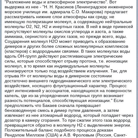
"Разложение воды и атмосферное электричество". Вот
выдержка из нее - "Н. Н. Красиков (Ленинградское инженерное
морское училище им. адмирала С.О. Макарова) предлагает
рассматривать нижние слои атмосферы как среду, не
имеющую поляризации молекул, а содержащую нейтральные
молекулы O2, N2, H2 и инертных газов. В ней в виде примесей
присутствуют молекулы окислов углерода и азота, а также
аммиака, сернистого и других газов, но прежде всего, воды.
Соударения молекул H2O может приводить к образованию
димеров и других более сложных молекулярных комплексов
(кластеров) с водородными связями. В таких молекулах воды
вдоль OH-групп действуют растягивающие электрические
силы, которые способствуют отрыву протона, т.е. ионизации
молекул, в то время как индивидуальные молекулы
ионизируются только под воздействием излучения. Так, для
отрыва H+ от молекулы воды в димерном состоянии
достаточно внешнего гидродинамического или электрического
воздействия, носящего флуктуационный характер. Процесс
идет интенсивней у ассоциатов, находящихся на поверхности
капель, где из-за упорядочения полярных групп возникает
разность потенциалов, способствующая ионизации." Если
предположить что Бакаев сначала превращает
бензоводянную смесь в димер путем давления, а затем
извлекает из нее атомарный водород, который попадает через
дозатор в камеру сгорания. То при сжатии этого газа водород
превращается обратно в молекулу H2 с выделением энергии.
Положительный баланс подобного процесса доказан
Рендэлом Миллзом (США) и А.В. Фроловым (Россия, Санкт-