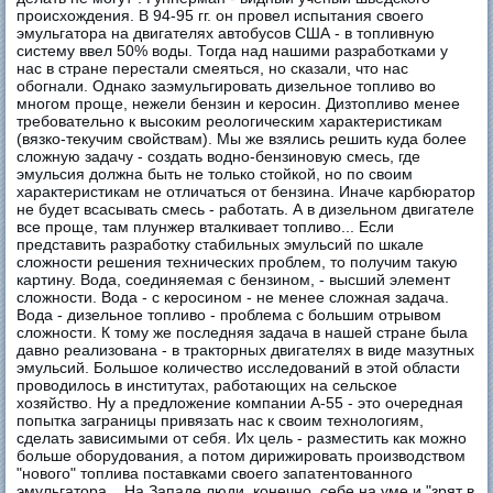
происхождения. В 94-95 гг. он провел испытания своего
эмульгатора на двигателях автобусов США - в топливную
систему ввел 50% воды. Тогда над нашими разработками у
нас в стране перестали смеяться, но сказали, что нас
обогнали. Однако заэмульгировать дизельное топливо во
многом проще, нежели бензин и керосин. Дизтопливо менее
требовательно к высоким реологическим характеристикам
(вязко-текучим свойствам). Мы же взялись решить куда более
сложную задачу - создать водно-бензиновую смесь, где
эмульсия должна быть не только стойкой, но по своим
характеристикам не отличаться от бензина. Иначе карбюратор
не будет всасывать смесь - работать. А в дизельном двигателе
все проще, там плунжер вталкивает топливо... Если
представить разработку стабильных эмульсий по шкале
сложности решения технических проблем, то получим такую
картину. Вода, соединяемая с бензином, - высший элемент
сложности. Вода - с керосином - не менее сложная задача.
Вода - дизельное топливо - проблема с большим отрывом
сложности. К тому же последняя задача в нашей стране была
давно реализована - в тракторных двигателях в виде мазутных
эмульсий. Большое количество исследований в этой области
проводилось в институтах, работающих на сельское
хозяйство. Ну а предложение компании А-55 - это очередная
попытка заграницы привязать нас к своим технологиям,
сделать зависимыми от себя. Их цель - разместить как можно
больше оборудования, а потом дирижировать производством
"нового" топлива поставками своего запатентованного
эмульгатора... На Западе люди, конечно, себе на уме и "зрят в