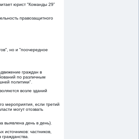
читает юрист “Команды 29”
тельность правозащитного
ов", но и "поочередное
движение граждан в
бований по различным
шней политики”.
зволяются возле зданий
го мероприятия, если третий
ласти могут отозвать
а выявлена день в день).
 источников: частников,
 гражданства.