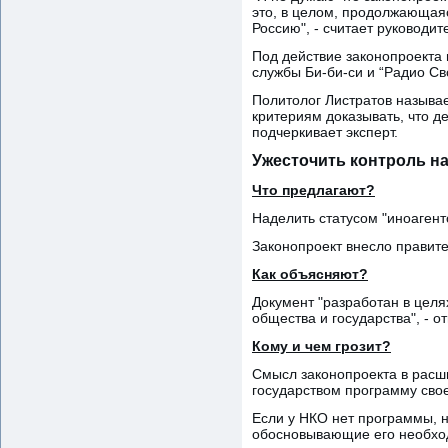
это, в целом, продолжающаяс
Россию", - считает руководит
Под действие законопроекта 
службы Би-би-си и “Радио Св
Политолог Листратов называе
критериям доказывать, что д
подчеркивает эксперт.
Ужесточить контроль н
Что предлагают?
Наделить статусом "иноагент
Законопроект внесло правите
Как объясняют?
Документ "разработан в целя
общества и государства", - о
Кому и чем грозит?
Смысл законопроекта в расши
государством программу свое
Если у НКО нет программы, н
обосновывающие его необхо