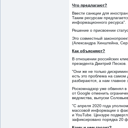
Что предлагают?
Ввести санкции для иностра
Таким ресурсам предлагается
информационного ресурса".
Решение о присвоении стату
Это совместный законопроек
(Александра Хинштейна, Серг
Как объясняют?
В отношении российских кли
президента Дмитрий Песков.
"Они же не только дискрими
есть это проблема на самом 
разбираются, а нам главное 
Роскомнадзор уже обвинял в 
от Google отменить огранич
ведомства, выпуски Соловьев
"С апреля 2020 года уполно
массовой информации о факта
и YouTube. Цензуре подвергл
зафиксировано порядка 20 фа
Кому и чем грозит?