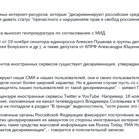
нных интернет-ресурсов, которые "дискриминируют российские сре
 давать статус "причастного к нарушениям прав и свобод россиян
са выносит генпрокуратура по согласованию с МИД.
т от 19 ноября сенатора-единоросса Алексея Пушкова и группы де
ея Боярского и др.), а также депутата от КПРФ Александра Ющенк
ентов иностранных сервисов существует дискриминация, утверждае
нируют наши СМИ и наших пользователей, они и своих пользовател
деле носит более широкий характер. Но в данном случае пусть со 
защитить наших пользователей от такой дискриминации", - заявил 
цензуре иностранные сервисы Twitter и YouTube. Например, 18 но
ения, наложенные на канал телеведущего Владимира Соловьева в 
а не попадали в раздел "В тренде" видеохостинга, "хотя ранее это
моченные органы Российской Федерации фиксируют поступление жа
х цензурирования их аккаунтов со стороны иностранных интернет
ись такие средства массовой информации как Russia Today, РИА Но
ктов дискриминации", - говорится в пояснительной записке.