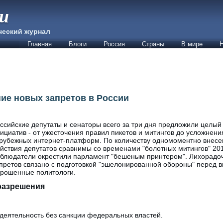
ии
ческий журнал
Главная
Блоги
Россия
Страны
В мире
Н
ие новых запретов в России
ссийские депутаты и сенаторы всего за три дня предложили целый
ициатив - от ужесточения правил пикетов и митингов до усложнен
рубежных интернет-платформ. По количеству одномоментно внесе
йствия депутатов сравнимы со временами "болотных митингов" 2012
блюдатели окрестили парламент "бешеным принтером". Лихорадо
претов связано с подготовкой "эшелонированной обороны" перед в
рошенные политологи.
разрешения
 деятельность без санкции федеральных властей.