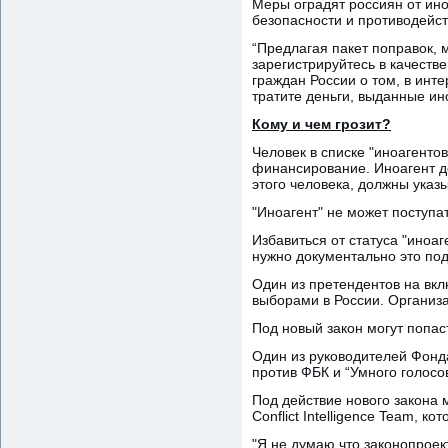
Меры оградят россиян от ино
безопасности и противодейс
“Предлагая пакет поправок, 
зарегистрируйтесь в качеств
граждан России о том, в инте
тратите деньги, выданные ин
Кому и чем грозит?
Человек в списке "иноагентов
финансирование. Иноагент д
этого человека, должны указы
"Иноагент" не может поступат
Избавиться от статуса "иноаг
нужно документально это под
Один из претендентов на вкл
выборами в России. Организ
Под новый закон могут попас
Один из руководителей Фонда
против ФБК и “Умного голосо
Под действие нового закона 
Conflict Intelligence Team, 
"Я не думаю что законопроект