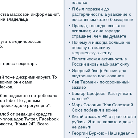
власть»
Я был поражен до
растерянности, а уважение к
дства массовой информации".
ина владельца
восставшим стало безмерным
Правда, господа, все-таки
всплывет, и она гораздо
страшнее, чем вы думаете
путатов-единороссов
Почему я никогда больше не
о.
повешу на машину
георгиевскую ленту
Политическая активность в
т пресс-секретарь
России вновь набирает силу
Ядерный блеф России для
внутреннего пользования
ей тоже дискриминируют. То
Лев Термен - похороненный
своими они сами
Песков.
заживо
Виктор Ерофеев: Как тут жить
ября ведомство потребовало
дальше?
YouTube. По данным
Марк Солонин "Как Советский
 происходило регулярно".
Союз победил в войне"
лоб от редакций средств
Китай отказал РФ от расчетов в
-площадок Twitter, Facebook
рублях. Это не валюта и даже
вости, “Крым 24”. Всего
не деньги
Георгий Бурков: «Наш идеал –