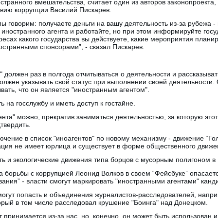
странного вмешательства, считает один из авторов законопроекта, 
твию коррупции Василий Пискарев.
мы говорим: получаете деньги на вашу деятельность из‑за рубежа -
е иностранного агента и работайте, но при этом информируйте гос
ресах какого государства вы действуете, какие мероприятия планир
остранными спонсорами”, - сказал Пискарев.
" должен раз в полгода отчитываться о деятельности и рассказыват
олжен указывать свой статус при выполнении своей деятельности.
вать, что он является "иностранным агентом".
ь на госслужбу и иметь доступ к гостайне.
ента" можно, прекратив заниматься деятельностью, за которую этот
твердить.
ючение в список "иноагентов" по новому механизму - движение “Го
ация не имеет юрлица и существует в форме общественного движе
ть и экологические движения типа борцов с мусорным полигоном в
 борьбы с коррупцией Леонид Волков в своем “Фейсбуке” опасает
вания” - власти смогут маркировать "иностранными агентами" канди
могут попасть и объединения журналистов-расследователей, напри
который в том числе расследовал крушение "Боинга" над Донецком.
 принимается из-за нас, но, конечно, он может быть использован и