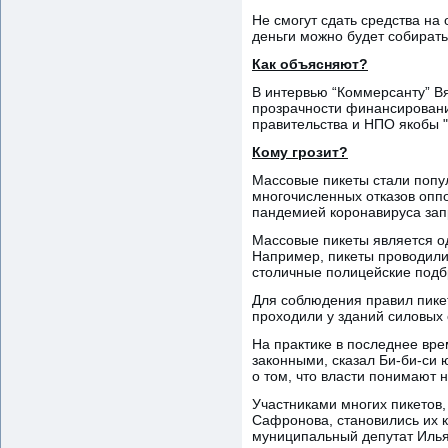
Не смогут сдать средства на
деньги можно будет собирать
Как объясняют?
В интервью “Коммерсанту” В
прозрачности финансировани
правительства и НПО якобы "
Кому грозит?
Массовые пикеты стали попу
многочисленных отказов оппо
пандемией коронавируса зап
Массовые пикеты является о
Например, пикеты проводили
столичные полицейские подбр
Для соблюдения правил пикет
проходили у зданий силовых 
На практике в последнее вр
законными, сказал Би-би-си
о том, что власти понимают 
Участниками многих пикетов,
Сафронова, становились их к
муниципальный депутат Илья