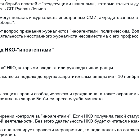
я борьба властей с "вездесущими шпионами", которые только и ду
ель CIT Руслан Левиев.
могут попасть и журналисты иностранных СМИ, аккредитованных в 
ободы”.
т вопрос признания журналистов "иноагентами" политическим. Воп
еятельность иностранного журналиста несовместима с его профес
ад НКО-"иноагентами"
ов" НКО, которыми владеют или руководят иностранцы.
льство за неделю до других запретительных инициатив - 10 ноября
х защиты прав и свобод человека и гражданина, а также охраняем
тветила на запрос Би-би-си пресс-служба минюста.
рении контроля за "иноагентами". Если НКО получила такой статус
й деятельности. Без этого деятельность НКО будет считаться неза
о она планирует провести мероприятие, то надо подать на соглас
димость.