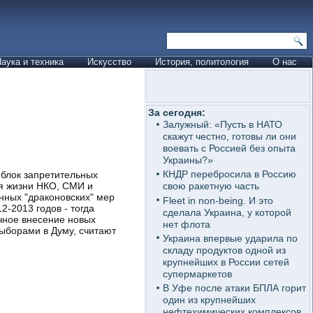
аука и техника
Искусство
История, политология
О нас
За сегодня:
Залужный: «Пусть в НАТО
скажут честно, готовы ли они
воевать с Россией без опыта
Украины?»
КНДР перебросила в Россию
 блок запретительных
ия жизни НКО, СМИ и
свою ракетную часть
нных "драконовских" мер
Fleet in non-being. И это
-2013 годов - тогда
сделала Украина, у которой
чное внесение новых
нет флота
ыборами в Думу, считают
Украина впервые ударила по
складу продуктов одной из
крупнейших в России сетей
супермаркетов
В Уфе после атаки БПЛА горит
один из крупнейших
нефтехимических комплексов