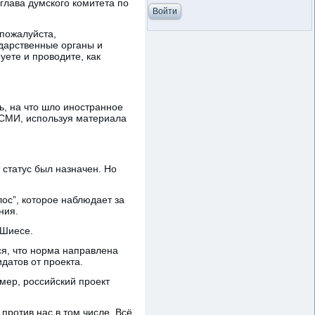
глава думского комитета по
 пожалуйста,
ударственные органы и
уете и проводите, как
ь, на что шло иностранное
 СМИ, используя материала
 статус был назначен. Но
лос”, которое наблюдает за
ния.
 Шиесе.
ся, что норма направлена
датов от проекта.
мер, российский проект
 против нас в том числе. Всё