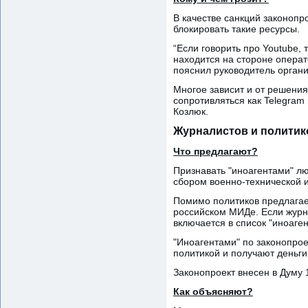
В качестве санкций законопр
блокировать такие ресурсы.
“Если говорить про Youtube,
находится на стороне операто
пояснил руководитель орган
Многое зависит и от решения 
сопротивляться как Telegram 
Козлюк.
Журналистов и политик
Что предлагают?
Признавать "иноагентами" лю
сбором военно-технической 
Помимо политиков предлагает
российском МИДе. Если журн
включается в список "иноаген
"Иноагентами" по законопро
политикой и получают деньги
Законопроект внесен в Думу 
Как объясняют?