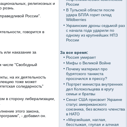
национальных, религиозных и
России
ю рознь.
В Тульской области после
удара БПЛА горит склад
Справедливой России".
Wildberries
Украинские дроны седьмой раз
с начала года ударили по
ятельности, говорится в
одному из крупнейших НПЗ
России
ь или наказание за
За все время:
Россия умирает
Мифы о Великой Войне
м числе "Свободный
Почему материал про
бурятского танкиста
екты, на их деятельность
просочился в прессу?
ю лекцию тоже может
Портрет министра внутренних
итетская солидарность"
дел Колокольцева в кругу
семьи и братвы
гом в сторону либерализации,
Сенат США присвоит Украине
.
статус американского
союзника, без всякого членства
лнение этого закона,
в НАТО
рограмм", - добавил он.
«Мерзейшая, наглая,
бесстыжая, глупая и алчная