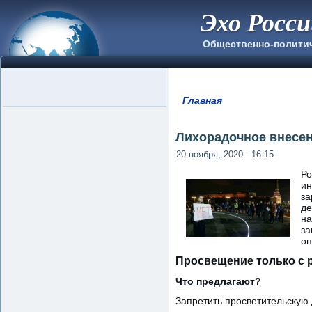
Эхо Росс
Общественно-полити
Главная
Вы здесь
Лихорадочное внесен
20 ноября, 2020 - 16:15
Ро
ин
за
де
на
за
оп
Просвещение только с 
Что предлагают?
Запретить просветительскую