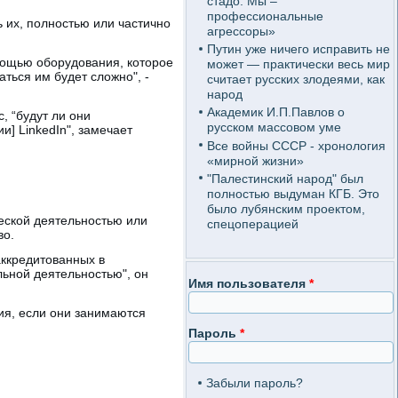
стадо. Мы –
профессиональные
 их, полностью или частично
агрессоры»
Путин уже ничего исправить не
омощью оборудования, которое
может — практически весь мир
аться им будет сложно", -
считает русских злодеями, как
народ
Академик И.П.Павлов о
, “будут ли они
русском массовом уме
и] LinkedIn", замечает
Все войны СССР - хронология
«мирной жизни»
"Палестинский народ" был
полностью выдуман КГБ. Это
было лубянским проектом,
еской деятельностью или
спецоперацией
во.
аккредитованных в
ьной деятельностью", он
Имя пользователя
*
ия, если они занимаются
Пароль
*
Забыли пароль?