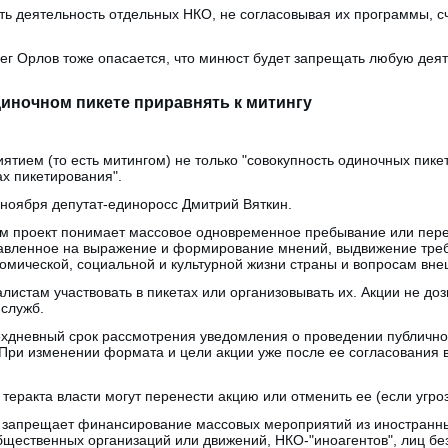
ть деятельность отдельных НКО, не согласовывая их программы, с
ег Орлов тоже опасается, что минюст будет запрещать любую дея
диночном пикете приравнять к митингу
тием (то есть митингом) не только "совокупность одиночных пикет
ах пикетирования".
 ноября депутат-единоросс Дмитрий Вяткин.
м проект понимает массовое одновременное пребывание или пере
авленное на выражение и формирование мнений, выдвижение тре
омической, социальной и культурной жизни страны и вопросам вне
истам участвовать в пикетах или организовывать их. Акции не до
 служб.
ехдневный срок рассмотрения уведомления о проведении публично
При изменении формата и цели акции уже после ее согласования в
теракта власти могут перенести акцию или отменить ее (если угроз
а запрещает финансирование массовых мероприятий из иностранных
щественных организаций или движений, НКО-"иноагентов", лиц без