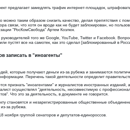
оект предлагает замедлять трафик интернет-площадок, штрафовать
 то можно таким образом снизить качество, делая препятствия с п
ра связи, что хотя он вроде как не будет заблокирован, но пользов
изации "РосКомСвобода" Артем Козлюк.
руководителей того же Google, YouTube, Twitter и Facebook. Вопрос
или пустят все на самотек, как это сделал [заблокированный в Росси
ов записать в "иноагенты"
дей, которые получают деньги из-за рубежа и занимаются политич
информации. Перечень такой деятельности определит правительст
ся признать "иноагентами" и журналистов иностранных изданий, 
алист осуществлял "деятельность, несовместимую с профессионал
тов". Что это за деятельность, в документе не говорится.
екту становятся и незарегистрированные общественные объединен
 из-за рубежа.
18 ноября группой сенаторов и депутатов-единороссов.