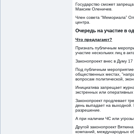
Государство сможет запреща
Максим Оленичев.
Член совета “Мемориала” Ол
центра.
Очередь на участие в о
Что предлагают?
Признать публичным мероприя
участие нескольких лиц в акт
Законопроект внес в Думу 17
Под публичным мероприятие
общественных местах, "напр
вопросам политической, экон
Инициатива запрещает журнал
экстренных или оперативных
Законопроект продлевает тр
день выпадает на выходной. 
разрешение.
А при наличии ЧС или угрозы 
Другой законопроект Вяткин
компаний, международных об