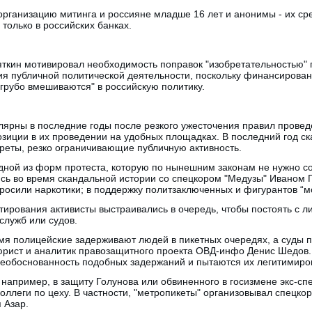
 организацию митинга и россияне младше 16 лет и анонимы - их сре
 только в российских банках.
яткин мотивировал необходимость поправок "изобретательностью" 
я публичной политической деятельности, поскольку финансирова
грубо вмешиваются" в российскую политику.
лярны в последние годы после резкого ужесточения правил провед
зиции в их проведении на удобных площадках. В последний год ск
реты, резко ограничивающие публичную активность.
дной из форм протеста, которую по нынешним законам не нужно со
сь во время скандальной истории со спецкором "Медузы" Иваном 
осили наркотики; в поддержку политзаключенных и фигурантов “мо
ирования активисты выстраивались в очередь, чтобы постоять с л
служб или судов.
емя полицейские задерживают людей в пикетных очередях, а суды 
 юрист и аналитик правозащитного проекта ОВД-инфо Денис Шедов.
необоснованность подобных задержаний и пытаются их легитимиров
 например, в защиту Голунова или обвиненного в госизмене экс-с
оллеги по цеху. В частности, "метропикеты" организовывал спецкор
 Азар.