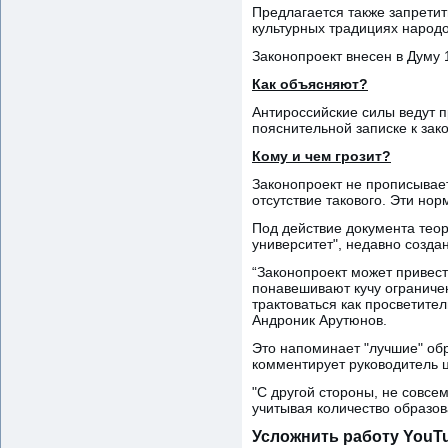
Предлагается также запрети
культурных традициях народо
Законопроект внесен в Думу 
Как объясняют?
Антироссийские силы ведут п
пояснительной записке к зак
Кому и чем грозит?
Законопроект не прописывае
отсутствие такового. Эти но
Под действие документа тео
университет", недавно созд
“Законопроект может привести
понавешивают кучу ограничен
трактоваться как просветите
Андроник Арутюнов.
Это напоминает "лучшие" обр
комментирует руководитель ц
"С другой стороны, не совсе
учитывая количество образов
Усложнить работу YouTu