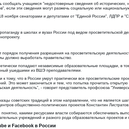
ть сообщать учащимся "недостоверные сведения об исторических, 
в", если эти сведения могут разжечь социальную или национальну
18 ноября сенаторами и депутатами от "Единой России", ЛДПР и "
ропаганду в школах и вузах России под видом просветительской де
онопроекту.
т порядок получения разрешения на просветительскую деятельност
рмы должно выработать правительство.
ретически попадают независимые образовательные площадки, в то
анный ушедшими из ВШЭ преподавателями.
 к тому, что в России умрут практически все просветительские про
ий. Это может закончиться и тем, что попытка прочитать открыту
льская деятельность”, - говорит представитель профсоюза "Универс
азцы советских традиций в этом направлении, что не является ша
ентров общественно-политических проектов Константин Листратов
м понятно, какими ресурсами власти собираются обеспечивать выпо
ательных учреждений и разного рода образовательных проектов и п
be и Facebook в России