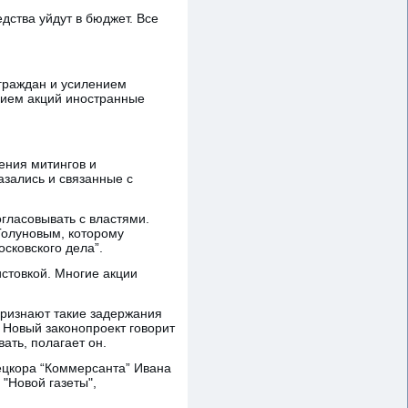
дства уйдут в бюджет. Все
граждан и усилением
нием акций иностранные
ения митингов и
азались и связанные с
гласовывать с властями.
Голуновым, которому
сковского дела”.
истовкой. Многие акции
признают такие задержания
 Новый законопроект говорит
ать, полагает он.
пецкора “Коммерсанта” Ивана
 "Новой газеты",