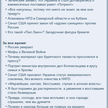
Зеленский заявил, что Украина и США договорились о
ежемесячных поставках ракет «Пэтриот»
«Все напуганы, потому что никто не знает, за кем они
придут»
Атакованы НПЗ в Самарской области и на Кубани
Сенат США принял закон об «адских санкциях» против
России
Кто такой «Пал Лаич»? Загадочная фигура Кремля
За все время:
Россия умирает
Мифы о Великой Войне
Почему материал про бурятского танкиста просочился в
прессу?
Портрет министра внутренних дел Колокольцева в кругу
семьи и братвы
Сенат США присвоит Украине статус американского
союзника, без всякого членства в НАТО
«Мерзейшая, наглая, бесстыжая, глупая и алчная власть»
Я был поражен до растерянности, а уважение к восставшим
стало безмерным
Правда, господа, все-таки всплывет, и она гораздо
страшнее, чем вы думаете
Почему я никогда больше не повешу на машину