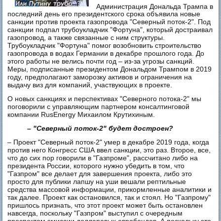
Администрация Дональда Трампа в
последний день его президентского срока объявила новые
санкции против проекта газопровода "Северный поток-2". Под
санкции подпал трубоукладчик "Фортуна", который достраивал
газопровод, а также связанные с ним структуры.
Трубоукладчик "Фортуна" помог возобновить строительство
газопровода в водах Германии в декабре прошлого года. До
этого работы не велись почти год – из-за угрозы санкций.
Меры, подписанные президентом Дональдом Трампом в 2019
году, предполагают заморозку активов и ограничения на
выдачу виз для компаний, участвующих в проекте.
О новых санкциях и перспективах "Северного потока-2" мы
поговорили с управляющим партнером консалтинговой
компании RusEnergy Михаилом Крутихиным.
– "Северный поток-2" будет достроен?
– Проект "Северный поток-2" умер в декабре 2019 года, когда
против него Конгресс США ввел санкции, это раз. Второе, все,
что до сих пор говорили в "Газпроме", рассчитано либо на
президента России, которого нужно убедить в том, что
"Газпром" все делает для завершения проекта, либо это
просто для публики лапшу на уши вешали рептильные
средства массовой информации, прикормленные аналитики и
так далее. Проект как остановился, так и стоял. Но "Газпрому"
пришлось признать, что этот проект может быть остановлен
навсегда, поскольку "Газпром" выступил с очередным