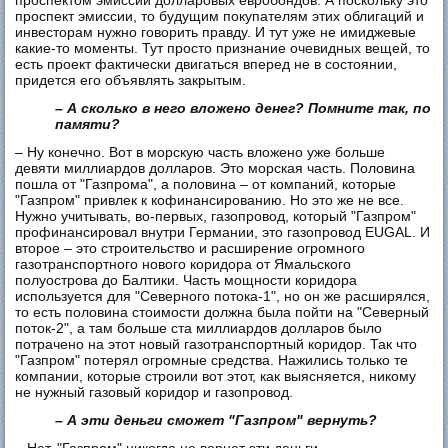
проспектом эмиссии долларовых евробондов. А поскольку это
проспект эмиссии, то будущим покупателям этих облигаций и
инвесторам нужно говорить правду. И тут уже не имиджевые
какие-то моменты. Тут просто признание очевидных вещей, то
есть проект фактически двигаться вперед не в состоянии,
придется его объявлять закрытым.
– А сколько в него вложено денег? Помните так, по
памяти?
– Ну конечно. Вот в морскую часть вложено уже больше
девяти миллиардов долларов. Это морская часть. Половина
пошла от "Газпрома", а половина – от компаний, которые
"Газпром" привлек к кофинансированию. Но это же не все.
Нужно учитывать, во-первых, газопровод, который "Газпром"
профинансировал внутри Германии, это газопровод EUGAL. И
второе – это строительство и расширение огромного
газотранспортного нового коридора от Ямальского
полуострова до Балтики. Часть мощности коридора
используется для "Северного потока-1", но он же расширялся,
то есть половина стоимости должна была пойти на "Северный
поток-2", а там больше ста миллиардов долларов было
потрачено на этот новый газотранспортный коридор. Так что
"Газпром" потерял огромные средства. Нажились только те
компании, которые строили вот этот, как выясняется, никому
не нужный газовый коридор и газопровод.
– А эти деньги сможет "Газпром" вернуть?